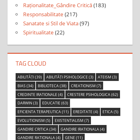
Raționalitate_Gândire Critică
(183)
Responsabilitate
(217)
Sanatate si Stil de Viata
(97)
Spiritualitate
(22)
TAG CLOUD
ABILITĂȚI
(39)
ABILITĂȚI PSIHOLOGICE
(3)
ATEISM
(3)
BIAS
(34)
BIBLIOTECA
(38)
CREATIONISM
(7)
CREDINTE IRATIONALE
(4)
CRESTERE PSIHOLOGICA
(62)
DARWIN
(3)
EDUCATIE
(63)
EFICIENTA TERAPEUTICA
(11)
EREDITATE
(4)
ETICA
(5)
EVOLUTIONISM
(5)
EXISTENTIALISM
(7)
GANDIRE CRITICA
(34)
GANDIRE IRATIONALA
(4)
GANDIRE RATIONALA
(4)
GENE
(11)