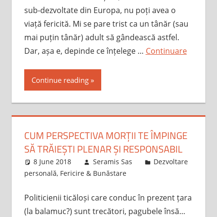
sub-dezvoltate din Europa, nu poți avea o
viață fericită. Mi se pare trist ca un tânăr (sau
mai puțin tânăr) adult să gândească astfel.
Dar, așa e, depinde ce înțelege …
Continuare
Continue reading
CUM PERSPECTIVA MORȚII TE ÎMPINGE
SĂ TRĂIEȘTI PLENAR ȘI RESPONSABIL
8 June 2018
Seramis Sas
Dezvoltare
personală
,
Fericire & Bunăstare
Politicienii ticăloși care conduc în prezent țara
(la balamuc?) sunt trecători, pagubele însă…