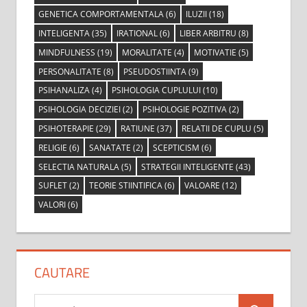
GENETICA COMPORTAMENTALA
(6)
ILUZII
(18)
INTELIGENTA
(35)
IRATIONAL
(6)
LIBER ARBITRU
(8)
MINDFULNESS
(19)
MORALITATE
(4)
MOTIVATIE
(5)
PERSONALITATE
(8)
PSEUDOSTIINTA
(9)
PSIHANALIZA
(4)
PSIHOLOGIA CUPLULUI
(10)
PSIHOLOGIA DECIZIEI
(2)
PSIHOLOGIE POZITIVA
(2)
PSIHOTERAPIE
(29)
RATIUNE
(37)
RELATII DE CUPLU
(5)
RELIGIE
(6)
SANATATE
(2)
SCEPTICISM
(6)
SELECTIA NATURALA
(5)
STRATEGII INTELIGENTE
(43)
SUFLET
(2)
TEORIE STIINTIFICA
(6)
VALOARE
(12)
VALORI
(6)
CAUTARE
Search