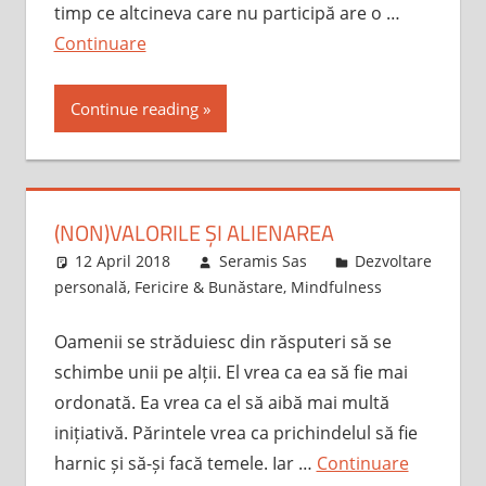
timp ce altcineva care nu participă are o …
Continuare
Continue reading
(NON)VALORILE ȘI ALIENAREA
12 April 2018
Seramis Sas
Dezvoltare
personală
,
Fericire & Bunăstare
,
Mindfulness
Oamenii se străduiesc din răsputeri să se
schimbe unii pe alții. El vrea ca ea să fie mai
ordonată. Ea vrea ca el să aibă mai multă
inițiativă. Părintele vrea ca prichindelul să fie
harnic și să-și facă temele. Iar …
Continuare