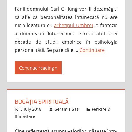
Fanii domnului Carl G. Jung vor fi dezamăgiți
să afle că personalitatea întunecată nu are
nicio legătură cu
arhetipul Umbrei
, o fantezie
a dumnealui. Întunecimea e rezultatul unei
decade de studii empirice în psihologia
personalității. Se pare că e …
Continuare
Continue reading
BOGĂȚIA SPIRITUALĂ
5 July 2018
Seramis Sas
Fericire &
Bunăstare
Cine reflectează asupra valorilor, pășește într-