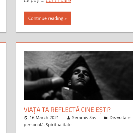
Ce poți …
Continuare
Continue reading
VIAȚA TA REFLECTĂ CINE EȘTI?
16 March 2021
Seramis Sas
Dezvoltare
personală
,
Spiritualitate