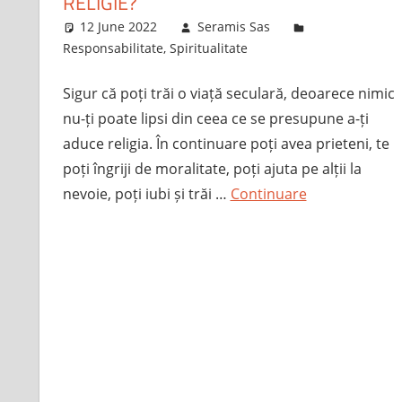
RELIGIE?
12 June 2022
Seramis Sas
Responsabilitate
,
Spiritualitate
Sigur că poți trăi o viață seculară, deoarece nimic
nu-ți poate lipsi din ceea ce se presupune a-ți
aduce religia. În continuare poți avea prieteni, te
poți îngriji de moralitate, poți ajuta pe alții la
nevoie, poți iubi și trăi …
Continuare