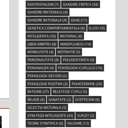
EXISTENTIALISM
(7)
GANDIRE CRITICA
(34)
GANDIRE IRATIONALA
(4)
GANDIRE RATIONALA
(4)
GENE
(11)
GENETICA COMPORTAMENTALA
(6)
ILUZII
(18)
INTELIGENTA
(35)
IRATIONAL
(6)
LIBER ARBITRU
(8)
MINDFULNESS
(19)
MORALITATE
(4)
MOTIVATIE
(5)
PERSONALITATE
(8)
PSEUDOSTIINTA
(9)
PSIHANALIZA
(4)
PSIHOLOGIA CUPLULUI
(10)
PSIHOLOGIA DECIZIEI
(2)
PSIHOLOGIE POZITIVA
(2)
PSIHOTERAPIE
(29)
RATIUNE
(37)
RELATII DE CUPLU
(5)
RELIGIE
(6)
SANATATE
(2)
SCEPTICISM
(6)
SELECTIA NATURALA
(5)
STRATEGII INTELIGENTE
(43)
SUFLET
(2)
TEORIE STIINTIFICA
(6)
VALOARE
(12)