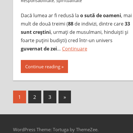
Responsabilitate
,
Spiritualitate
Dacă lumea ar fi redusă la
o sută de oameni
, mai
mult de două treimi (
88
de indivizi, dintre care
33
sunt creştini
, urmaţi de musulmani, hinduişti şi
foarte puţini budişti) cred într-un univers
guvernat de zei
…
Continuare
Continue reading
Posts
Next
1
2
3
»
Posts
pagination
WordPress Theme: Tortuga by ThemeZee.