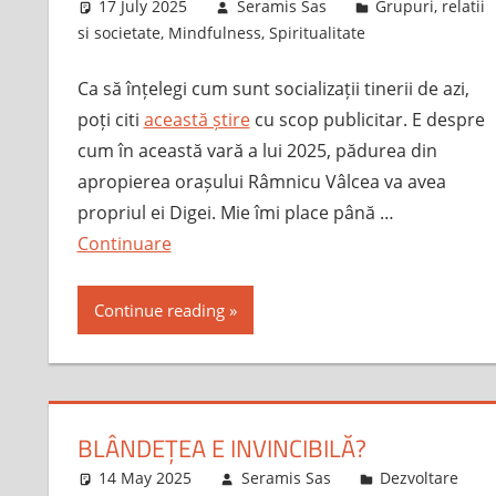
17 July 2025
Seramis Sas
Grupuri, relatii
si societate
,
Mindfulness
,
Spiritualitate
Ca să înțelegi cum sunt socializații tinerii de azi,
poți citi
această știre
cu scop publicitar. E despre
cum în această vară a lui 2025, pădurea din
apropierea orașului Râmnicu Vâlcea va avea
propriul ei Digei. Mie îmi place până …
Continuare
Continue reading
BLÂNDEȚEA E INVINCIBILĂ?
14 May 2025
Seramis Sas
Dezvoltare