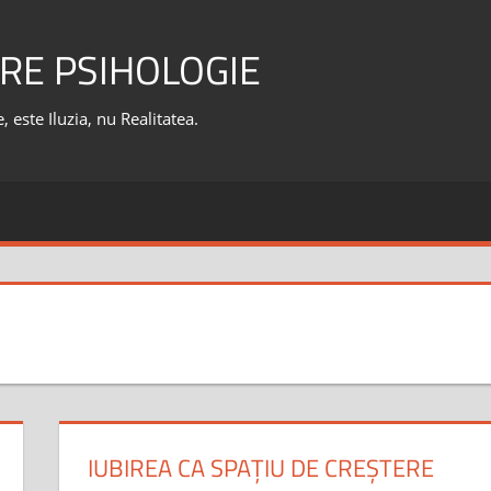
RE PSIHOLOGIE
 este Iluzia, nu Realitatea.
IUBIREA CA SPAȚIU DE CREȘTERE