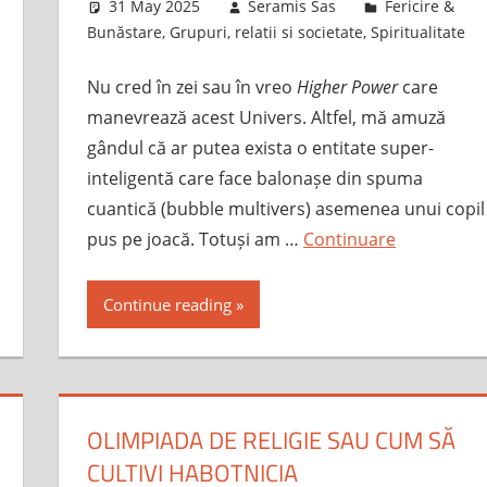
31 May 2025
Seramis Sas
Fericire &
Bunăstare
,
Grupuri, relatii si societate
,
Spiritualitate
Nu cred în zei sau în vreo
Higher Power
care
manevrează acest Univers. Altfel, mă amuză
gândul că ar putea exista o entitate super-
inteligentă care face balonașe din spuma
cuantică (bubble multivers) asemenea unui copil
pus pe joacă. Totuși am …
Continuare
Continue reading
OLIMPIADA DE RELIGIE SAU CUM SĂ
CULTIVI HABOTNICIA