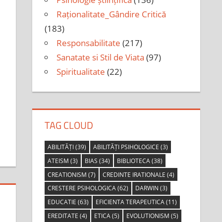
Raționalitate_Gândire Critică
(183)
Responsabilitate
(217)
Sanatate si Stil de Viata
(97)
Spiritualitate
(22)
TAG CLOUD
ABILITĂȚI
(39)
ABILITĂȚI PSIHOLOGICE
(3)
ATEISM
(3)
BIAS
(34)
BIBLIOTECA
(38)
CREATIONISM
(7)
CREDINTE IRATIONALE
(4)
CRESTERE PSIHOLOGICA
(62)
DARWIN
(3)
EDUCATIE
(63)
EFICIENTA TERAPEUTICA
(11)
EREDITATE
(4)
ETICA
(5)
EVOLUTIONISM
(5)