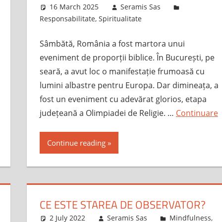
16 March 2025
Seramis Sas
Responsabilitate
,
Spiritualitate
Sâmbătă, România a fost martora unui
eveniment de proporții biblice. În București, pe
seară, a avut loc o manifestație frumoasă cu
lumini albastre pentru Europa. Dar dimineața, a
fost un eveniment cu adevărat glorios, etapa
județeană a Olimpiadei de Religie. …
Continuare
Continue reading
CE ESTE STAREA DE OBSERVATOR?
2 July 2022
Seramis Sas
Mindfulness
,