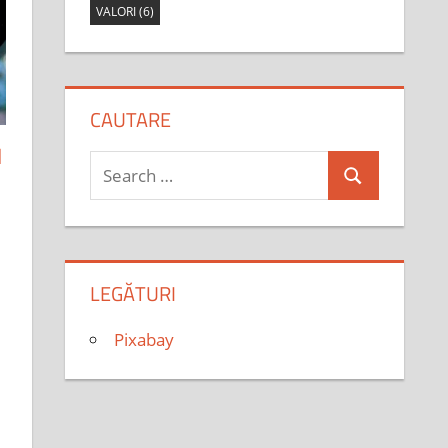
VALORI
(6)
CAUTARE
I
Search
Search
for:
LEGĂTURI
Pixabay