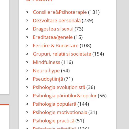
Consiliere&Psihoterapie
(131)
Dezvoltare personală
(239)
Dragostea si sexul
(73)
Ereditatea/genele
(15)
Fericire & Bunăstare
(108)
Grupuri, relatii si societate
(154)
Mindfulness
(116)
Neuro-hype
(54)
Pseudoștiință
(71)
Psihologia evoluționistă
(36)
Psihologia părintilor&copiilor
(56)
Psihologia populară
(144)
Psihologie motivationala
(31)
Psihologie practică
(51)
Psihologie științifică
(136)