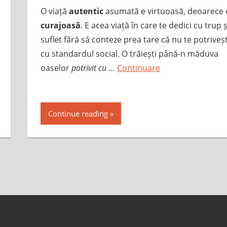
O viață
autentic
asumată e virtuoasă, deoarece 
curajoasă
. E acea viață în care te dedici cu trup ș
suflet fără să conteze prea tare că nu te potriveșt
cu standardul social. O trăiești până-n măduva
oaselor
potrivit cu
…
Continuare
Continue reading