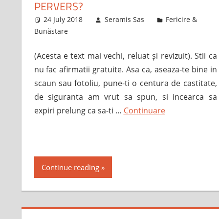
PERVERS?
24 July 2018
Seramis Sas
Fericire &
Bunăstare
(Acesta e text mai vechi, reluat și revizuit). Stii ca
nu fac afirmatii gratuite. Asa ca, aseaza-te bine in
scaun sau fotoliu, pune-ti o centura de castitate,
de siguranta am vrut sa spun, si incearca sa
expiri prelung ca sa-ti …
Continuare
Continue reading