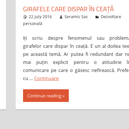
GIRAFELE CARE DISPAR ÎN CEAȚĂ
22 July 2016
Seramis Sas
Dezvoltare
personală
Iți scriu despre fenomenul sau problem
girafelor care dispar în ceață. E un al doilea tex
pe această temă. Ar putea fi redundant dar n
mai puțin explicit pentru o atitudine î
comunicare pe care o găsesc nefirească. Prefe
cu …
Continuare
Continue reading