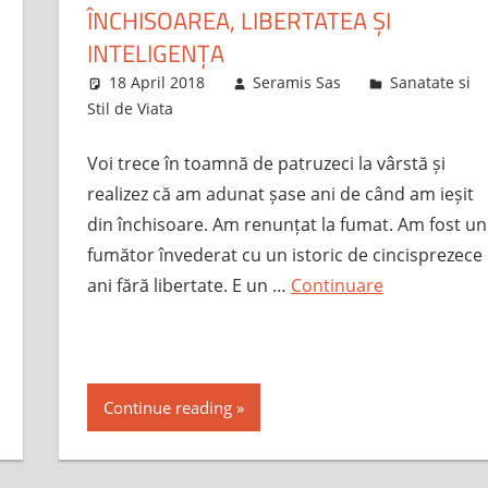
ÎNCHISOAREA, LIBERTATEA ȘI
INTELIGENȚA
18 April 2018
Seramis Sas
Sanatate si
Stil de Viata
Voi trece în toamnă de patruzeci la vârstă și
realizez că am adunat șase ani de când am ieșit
din închisoare. Am renunțat la fumat. Am fost un
fumător învederat cu un istoric de cincisprezece
ani fără libertate. E un …
Continuare
Continue reading