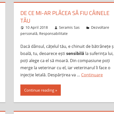
DE CE MI-AR PLĂCEA SĂ FIU CÂINELE
TĂU
10 April 2018
Seramis Sas
Dezvoltare
personală
,
Responsabilitate
Dacă dânsul, cățelul tău, e chinuit de bătrânețe ș
boală, tu, deoarece ești
sensibilă
la suferința lui,
poți alege ca el să moară. Din compasiune poți
merge la veterinar cu el, iar veterinarul îi face o
injecție letală. Despărțirea va …
Continuare
Continue reading