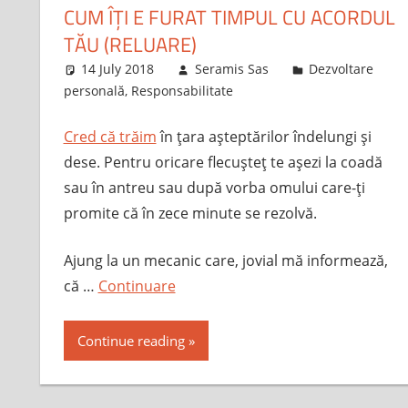
CUM ÎȚI E FURAT TIMPUL CU ACORDUL
TĂU (RELUARE)
14 July 2018
Seramis Sas
Dezvoltare
personală
,
Responsabilitate
Cred că trăim
în ţara aşteptărilor îndelungi şi
dese. Pentru oricare flecuşteţ te aşezi la coadă
sau în antreu sau după vorba omului care-ţi
promite că în zece minute se rezolvă.
Ajung la un mecanic care, jovial mă informează,
că …
Continuare
Continue reading