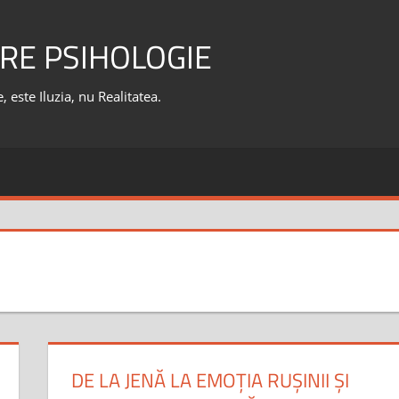
RE PSIHOLOGIE
 este Iluzia, nu Realitatea.
DE LA JENĂ LA EMOȚIA RUȘINII ȘI