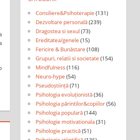
i
Consiliere&Psihoterapie
(131)
Dezvoltare personală
(239)
Dragostea si sexul
(73)
a
Ereditatea/genele
(15)
a
Fericire & Bunăstare
(108)
Grupuri, relatii si societate
(154)
Mindfulness
(116)
o
Neuro-hype
(54)
Pseudoștiință
(71)
Psihologia evoluționistă
(36)
Psihologia părintilor&copiilor
(56)
Psihologia populară
(144)
Psihologie motivationala
(31)
Psihologie practică
(51)
Psihologie științifică
(136)