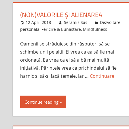
(NON)VALORILE ȘI ALIENAREA
12 April 2018
Seramis Sas
Dezvoltare
personală
,
Fericire & Bunăstare
,
Mindfulness
Oamenii se străduiesc din răsputeri să se
schimbe unii pe alții. El vrea ca ea să fie mai
ordonată. Ea vrea ca el să aibă mai multă
inițiativă. Părintele vrea ca prichindelul să fie
harnic și să-și facă temele. Iar …
Continuare
Continue reading