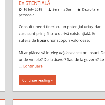
EXISTENȚIALĂ
16 July 2018
Seramis Sas
Dezvoltare
personală
Consult uneori tineri cu un potențial uriaș, dar
Ei
care sunt prinși într-o derivă existențială.
suferă de
lipsa
unor scopuri valoroase.
D
Mi-ar plăcea să înțeleg
originea
acestor lipsuri.
unde vin ele? De la diavol? Sau de la guvern? Le
…
Continuare
Continue reading