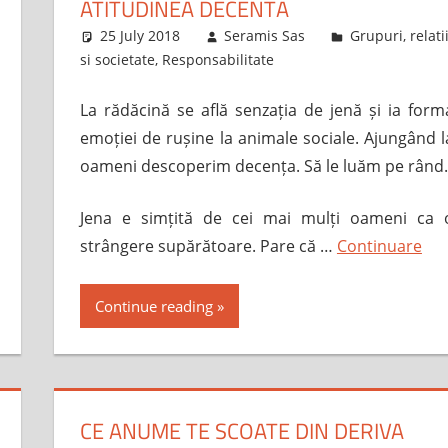
ATITUDINEA DECENTĂ
25 July 2018
Seramis Sas
Grupuri, relati
si societate
,
Responsabilitate
La rădăcină se află senzația de jenă și ia form
emoției de rușine la animale sociale. Ajungând l
oameni descoperim decența. Să le luăm pe rând.
Jena e simțită de cei mai mulți oameni ca 
strângere supărătoare. Pare că …
Continuare
Continue reading
CE ANUME TE SCOATE DIN DERIVA