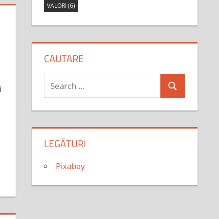
VALORI
(6)
CAUTARE
Search
i
Search
for:
LEGĂTURI
Pixabay