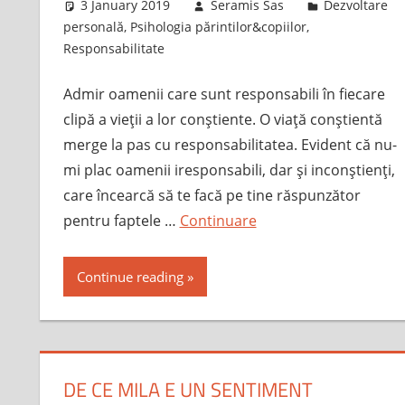
3 January 2019
Seramis Sas
Dezvoltare
personală
,
Psihologia părintilor&copiilor
,
Responsabilitate
Admir oamenii care sunt responsabili în fiecare
clipă a vieții a lor conștiente. O viață conștientă
merge la pas cu responsabilitatea. Evident că nu-
mi plac oamenii iresponsabili, dar și inconștienți,
care încearcă să te facă pe tine răspunzător
pentru faptele …
Continuare
Continue reading
DE CE MILA E UN SENTIMENT