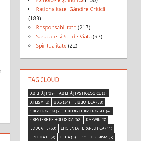
Raționalitate_Gândire Critică
(183)
Responsabilitate
(217)
Sanatate si Stil de Viata
(97)
Spiritualitate
(22)
e
TAG CLOUD
ABILITĂȚI
(39)
ABILITĂȚI PSIHOLOGICE
(3)
ATEISM
(3)
BIAS
(34)
BIBLIOTECA
(38)
CREATIONISM
(7)
CREDINTE IRATIONALE
(4)
CRESTERE PSIHOLOGICA
(62)
DARWIN
(3)
EDUCATIE
(63)
EFICIENTA TERAPEUTICA
(11)
EREDITATE
(4)
ETICA
(5)
EVOLUTIONISM
(5)