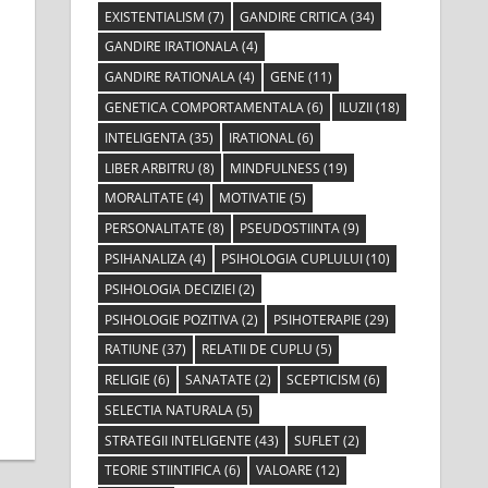
EXISTENTIALISM
(7)
GANDIRE CRITICA
(34)
GANDIRE IRATIONALA
(4)
GANDIRE RATIONALA
(4)
GENE
(11)
GENETICA COMPORTAMENTALA
(6)
ILUZII
(18)
INTELIGENTA
(35)
IRATIONAL
(6)
LIBER ARBITRU
(8)
MINDFULNESS
(19)
MORALITATE
(4)
MOTIVATIE
(5)
PERSONALITATE
(8)
PSEUDOSTIINTA
(9)
PSIHANALIZA
(4)
PSIHOLOGIA CUPLULUI
(10)
PSIHOLOGIA DECIZIEI
(2)
PSIHOLOGIE POZITIVA
(2)
PSIHOTERAPIE
(29)
RATIUNE
(37)
RELATII DE CUPLU
(5)
RELIGIE
(6)
SANATATE
(2)
SCEPTICISM
(6)
SELECTIA NATURALA
(5)
STRATEGII INTELIGENTE
(43)
SUFLET
(2)
TEORIE STIINTIFICA
(6)
VALOARE
(12)