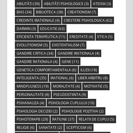
ABILITĂȚI
(39)
ABILITĂȚI PSIHOLOGICE
(3)
ATEISM
(3)
BIAS
(34)
BIBLIOTECA
(38)
CREATIONISM
(7)
CREDINTE IRATIONALE
(4)
CRESTERE PSIHOLOGICA
(62)
DARWIN
(3)
EDUCATIE
(63)
EFICIENTA TERAPEUTICA
(11)
EREDITATE
(4)
ETICA
(5)
EVOLUTIONISM
(5)
EXISTENTIALISM
(7)
GANDIRE CRITICA
(34)
GANDIRE IRATIONALA
(4)
GANDIRE RATIONALA
(4)
GENE
(11)
GENETICA COMPORTAMENTALA
(6)
ILUZII
(18)
INTELIGENTA
(35)
IRATIONAL
(6)
LIBER ARBITRU
(8)
MINDFULNESS
(19)
MORALITATE
(4)
MOTIVATIE
(5)
PERSONALITATE
(8)
PSEUDOSTIINTA
(9)
PSIHANALIZA
(4)
PSIHOLOGIA CUPLULUI
(10)
PSIHOLOGIA DECIZIEI
(2)
PSIHOLOGIE POZITIVA
(2)
PSIHOTERAPIE
(29)
RATIUNE
(37)
RELATII DE CUPLU
(5)
RELIGIE
(6)
SANATATE
(2)
SCEPTICISM
(6)