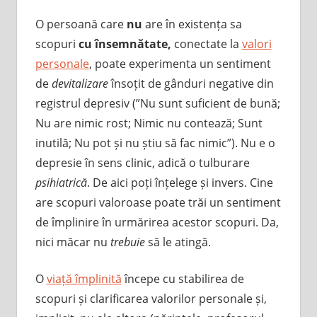
O persoană care
nu
are în existența sa
scopuri
cu însemnătate,
conectate la
valori
personale
, poate experimenta un sentiment
de
devitalizare
însoțit de gânduri negative din
registrul depresiv (”Nu sunt suficient de bună;
Nu are nimic rost; Nimic nu contează; Sunt
inutilă; Nu pot și nu știu să fac nimic”). Nu e o
depresie în sens clinic, adică o tulburare
psihiatrică
. De aici poți înțelege și invers. Cine
are scopuri valoroase poate trăi un sentiment
de împlinire în urmărirea acestor scopuri. Da,
nici măcar nu
trebuie
să le atingă.
O
viață împlinită
începe cu stabilirea de
scopuri și clarificarea valorilor personale și,