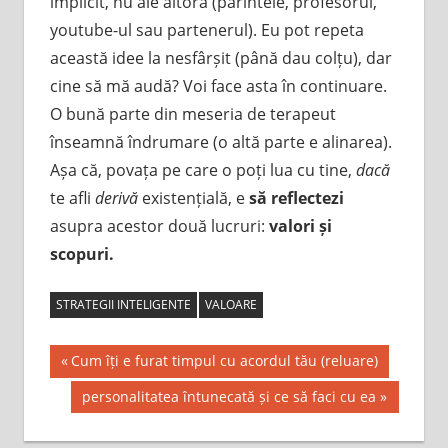
implicit, nu ale altora (părintele, profesorul,
youtube-ul sau partenerul). Eu pot repeta
această idee la nesfârșit (până dau colțu), dar
cine să mă audă? Voi face asta în continuare.
O bună parte din meseria de terapeut
înseamnă îndrumare (o altă parte e alinarea).
Așa că, povața pe care o poți lua cu tine,
dacă
te afli
derivă
existențială, e
să reflectezi
asupra acestor două lucruri:
valori și
scopuri.
STRATEGII INTELIGENTE
VALOARE
Post
Previous
Cum îți e furat timpul cu acordul tău (reluare)
Post:
navigation
Next
personalitatea întunecată și ce să faci cu ea
Post: