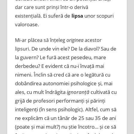
dar care sunt prinși într-o derivă
Ei suferă de
lipsa
unor scopuri
existențială.
valoroase.
Mi-ar plăcea să înțeleg
originea
acestor
De unde vin ele? De la diavol? Sau de
lipsuri.
la guvern? Le fură acest pesedeu, mare
derbedeu? E evident că nu-i învață mai
nimeni.
Înclin să c
red că are o legătură cu
dobândirea autonomiei psihologice și, mai
ales, cu mult îndrăgita
ignoranță
cultivată cu
grijă de profesori performanți și părinți
inteligenți (în sens psihologic). Altfel, cum să
ne explicăm că un tânăr de 25 sau 35 de ani
(poate și mai mult?) nu știe încotro… și ce să