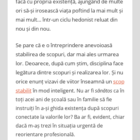
facă cu propria existență, ajungând de multe
ori să-și irosească viața poftind la mai mult și
mai mult… într-un ciclu hedonist reluat din
nou și din nou.
Se pare că e o întreprindere anevoioasă
stabilirea de scopuri, dar mai ales urmarea
lor. Deoarece, după cum știm, disciplina face
legătura dintre scopuri și realizarea lor. Și nu
orice enunț vizavi de viitor înseamnă un
scop
stabilit
în mod inteligent.
Nu ar fi
sănătos
ca în
toți acei ani de școală sau în familie să fie
instruiți în a-și ghida existența după scopuri
conectate la valorile lor? Ba ar fi, evident, chiar
dacă m-aș trezi în situația urgentă de
reorientare profesională.