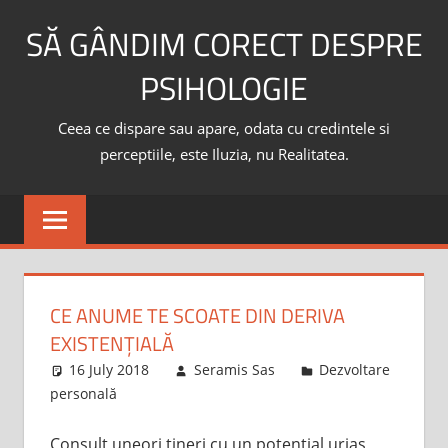
Skip
SĂ GÂNDIM CORECT DESPRE
to
content
PSIHOLOGIE
Ceea ce dispare sau apare, odata cu credintele si
perceptiile, este Iluzia, nu Realitatea.
CE ANUME TE SCOATE DIN DERIVA
EXISTENȚIALĂ
16 July 2018
Seramis Sas
Dezvoltare
personală
Consult uneori tineri cu un potențial uriaș,