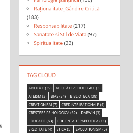
Raționalitate_Gândire Critică
(183)
Responsabilitate
(217)
Sanatate si Stil de Viata
(97)
Spiritualitate
(22)
TAG CLOUD
ABILITĂȚI
(39)
ABILITĂȚI PSIHOLOGICE
(3)
ATEISM
(3)
BIAS
(34)
BIBLIOTECA
(38)
CREATIONISM
(7)
CREDINTE IRATIONALE
(4)
CRESTERE PSIHOLOGICA
(62)
DARWIN
(3)
EDUCATIE
(63)
EFICIENTA TERAPEUTICA
(11)
ă
EREDITATE
(4)
ETICA
(5)
EVOLUTIONISM
(5)