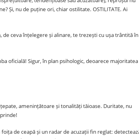
 disprețuitoare, tendențioase sau acuzatoare), reproșul nu
e? Și, nu de puține ori, chiar ostilitate. OSTILITATE. Ai
de ceva înțelegere și alinare, te trezești cu ușa trântită în
mba oficială! Sigur, în plan psihologic, deoarece majoritatea
înțepate, amenințătoare și tonalități tăioase. Duritate, nu
uprinde!
oița de ceapă și un radar de acuzații fin reglat: detecteaz