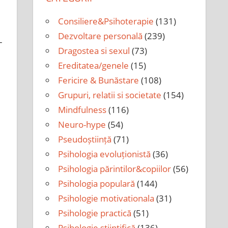
Consiliere&Psihoterapie
(131)
Dezvoltare personală
(239)
–
Dragostea si sexul
(73)
Ereditatea/genele
(15)
Fericire & Bunăstare
(108)
Grupuri, relatii si societate
(154)
Mindfulness
(116)
Neuro-hype
(54)
Pseudoștiință
(71)
Psihologia evoluționistă
(36)
Psihologia părintilor&copiilor
(56)
Psihologia populară
(144)
Psihologie motivationala
(31)
Psihologie practică
(51)
Psihologie științifică
(136)