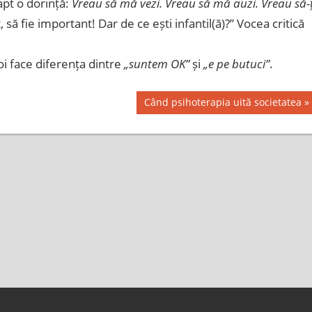
apt o dorință:
Vreau să mă vezi. Vreau să mă auzi. Vreau să-ț
, să fie important! Dar de ce ești infantil(ă)?” Vocea critică
oi face diferența dintre
„suntem OK”
și
„e pe butuci”
.
Next
Când psihoterapia uită societatea
Post: