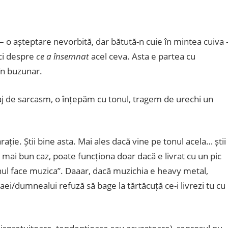
– o așteptare nevorbită, dar bătută-n cuie în mintea cuiva 
 ci despre
ce a însemnat
acel ceva. Asta e partea cu
în buzunar.
aj de sarcasm, o înțepăm cu tonul, tragem de urechi un
ție. Știi bine asta. Mai ales dacă vine pe tonul acela… știi
 mai bun caz, poate funcționa doar dacă e livrat cu un pic
ul face muzica”. Daaar, dacă muzichia e heavy metal,
ei/dumnealui refuză să bage la tărtăcuță ce-i livrezi tu cu