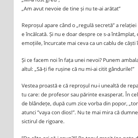
„Am avut nevoie de tine și nu te-ai arătat”
Reproșul apare când o „regulă secretă” a relației 
e încălcată. Și nu e doar despre ce s-a întâmplat,
emoțiile, încurcate mai ceva ca un cablu de căști 
Și ce facem noi în fața unei nevoi? Punem ambal
altul: „Să-ți fie rușine că nu mi-ai citit gândurile!”
Vestea proastă e că reproșul nu-i unealtă de repara
tu care: de profesor sau părinte exasperat. În cel
de blândețe, după cum zice vorba din popor, „ton
atunci ”vaya con dios!”. Nu te mai mira că dumnea
sictirul de rigoare.