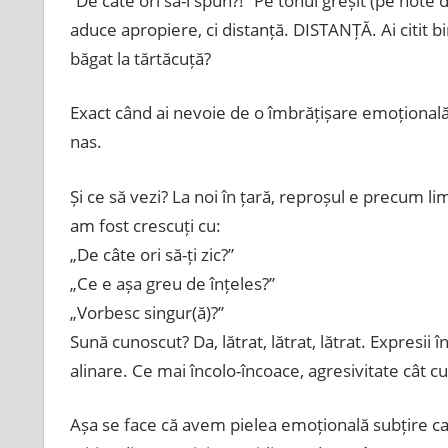
”De câte ori să-i spun?!” Pe tonul greșit (pe note
aduce apropiere, ci distanță. DISTANȚĂ. Ai citit bin
băgat la tărtăcuță?
Exact când ai nevoie de o îmbrățișare emoțională, 
nas.
Și ce să vezi? La noi în țară, reproșul e precum li
am fost crescuți cu:
„De câte ori să-ți zic?”
„Ce e așa greu de înțeles?”
„Vorbesc singur(ă)?”
Sună cunoscut? Da, lătrat, lătrat, lătrat. Expresii 
alinare. Ce mai încolo-încoace, agresivitate cât c
Așa se face că avem pielea emoțională subțire ca f