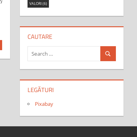
i
VALORI
(6)
CAUTARE
Search
Search
for:
LEGĂTURI
Pixabay