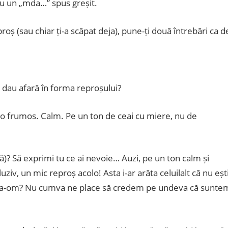
sau un „mda…” spus greșit.
proș (sau chiar ți-a scăpat deja), pune-ți două întrebări ca d
o dau afară în forma reproșului?
-o frumos. Calm. Pe un ton de ceai cu miere, nu de
l(ă)? Să exprimi tu ce ai nevoie… Auzi, pe un ton calm și
luziv, un mic reproș acolo! Asta i-ar arăta celuilalt că nu eșt
supra-om? Nu cumva ne place să credem pe undeva că sunte