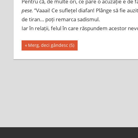
Pentru că, de multe ori, ce pare o acuzație e de f
pese.
”Vaaai! Ce suflețel diafan! Plânge să fie auzit
de tiran… poți remarca sadismul.
Iar în relații, felul în care răspundem acestor nev
Post
Previous
Merg, deci gândesc (5)
Post:
navigation