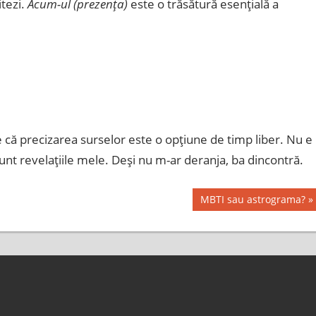
tezi.
Acum-ul
(prezenţa)
este o trăsătură esenţială a
te că precizarea surselor este o opţiune de timp liber. Nu e
sunt revelaţiile mele. Deşi nu m-ar deranja, ba dincontră.
Next
MBTI sau astrograma?
Post: