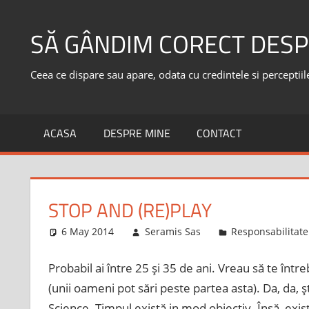
Skip
to
SĂ GÂNDIM CORECT DESP
content
Ceea ce dispare sau apare, odata cu credintele si perceptiile,
ACASA
DESPRE MINE
CONTACT
STOP AND (RE)PLAY
6 May 2014
Seramis Sas
Responsabilitate
Probabil ai între 25 şi 35 de ani. Vreau să te într
(unii oameni pot sări peste partea asta). Da, da,
Science. Timpul există in mod obiectiv. Însă, exis