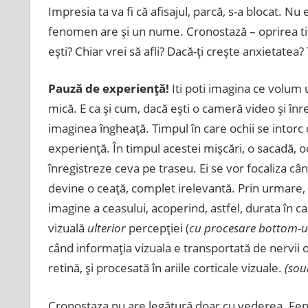
Impresia ta va fi că afisajul, parcă, s-a blocat. Nu 
fenomen are şi un nume. Cronostază – oprirea ti
eşti? Chiar vrei să afli? Dacă-ţi creşte anxietatea
Pauză de experienţă!
Iti poti imagina ce volum 
mică. E ca şi cum, dacă eşti o cameră video şi înre
imaginea îngheaţă. Timpul în care ochii se intorc 
experienţă. În timpul acestei mişcări, o sacadă, o
înregistreze ceva pe traseu. Ei se vor focaliza când
devine o ceaţă, complet irelevantă. Prin urmare, 
imagine a ceasului, acoperind, astfel, durata în c
vizuală
ulterior
percepţiei (
cu procesare bottom-u
când informaţia vizuala e transportată de nervii op
retină, şi procesată în ariile corticale vizuale.
(sou
Cronostaza nu are legătură doar cu vederea. Fen