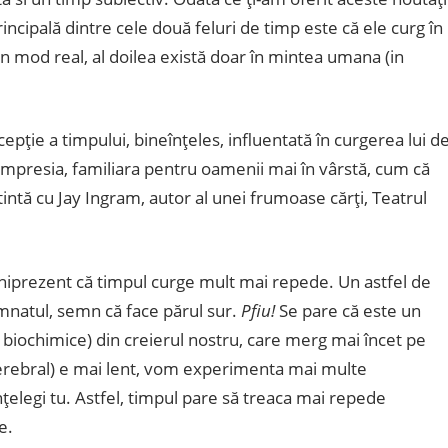
incipală dintre cele două feluri de timp este că ele curg în
 in mod real, al doilea există doar în mintea umana (in
cepţie a timpului, bineînţeles, influentată în curgerea lui d
i impresia, familiara pentru oamenii mai în vârstă, cum că
ntă cu Jay Ingram, autor al unei frumoase cărţi, Teatrul
niprezent că timpul curge mult mai repede. Un astfel de
emnatul, semn că face părul sur.
Pfiu!
Se pare că este un
iochimice) din creierul nostru, care merg mai încet pe
erebral) e mai lent, vom experimenta mai multe
înţelegi tu. Astfel, timpul pare să treaca mai repede
e.