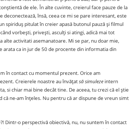
 conştientă de ele. În alte cuvinte, creierul face pauze de la
deconectează, însă, ceea ce mi se pare interesant, este
n spiriduş pitulat în creier apasă butonul pauză şi filmul
ând vorbeşti, priveşti, asculţi si atingi, adică mai tot
a alte activitati asemanatoare. Mi se par, nu doar mie,
e arata ca in jur de 50 de procente din informatia din
ntem în contact cu momentul prezent. Orice am
zent. Creierele noastre au învăţat
să simuleze
intern
ta, si chiar mai bine decât tine. De aceea, tu crezi că el ştie
d că ne-am înţeles. Nu pentru că ar dispune de vreun simt
m
?! Dintr-o perspectivă obiectivă, nu, nu suntem în contact