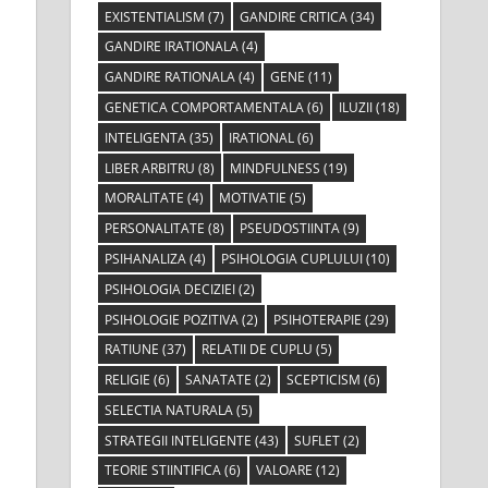
EXISTENTIALISM
(7)
GANDIRE CRITICA
(34)
GANDIRE IRATIONALA
(4)
GANDIRE RATIONALA
(4)
GENE
(11)
GENETICA COMPORTAMENTALA
(6)
ILUZII
(18)
INTELIGENTA
(35)
IRATIONAL
(6)
LIBER ARBITRU
(8)
MINDFULNESS
(19)
MORALITATE
(4)
MOTIVATIE
(5)
PERSONALITATE
(8)
PSEUDOSTIINTA
(9)
PSIHANALIZA
(4)
PSIHOLOGIA CUPLULUI
(10)
PSIHOLOGIA DECIZIEI
(2)
PSIHOLOGIE POZITIVA
(2)
PSIHOTERAPIE
(29)
RATIUNE
(37)
RELATII DE CUPLU
(5)
RELIGIE
(6)
SANATATE
(2)
SCEPTICISM
(6)
SELECTIA NATURALA
(5)
STRATEGII INTELIGENTE
(43)
SUFLET
(2)
TEORIE STIINTIFICA
(6)
VALOARE
(12)