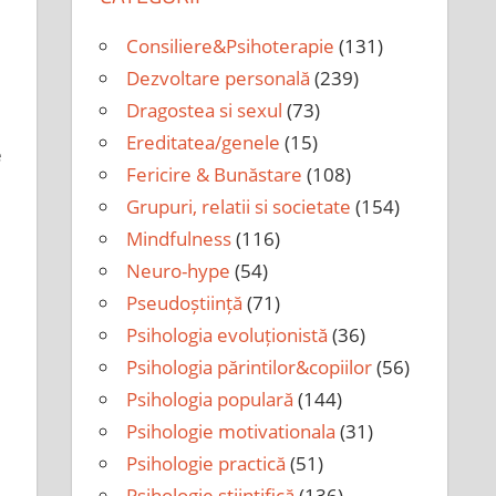
Consiliere&Psihoterapie
(131)
Dezvoltare personală
(239)
Dragostea si sexul
(73)
Ereditatea/genele
(15)
e
Fericire & Bunăstare
(108)
Grupuri, relatii si societate
(154)
Mindfulness
(116)
Neuro-hype
(54)
Pseudoștiință
(71)
Psihologia evoluționistă
(36)
Psihologia părintilor&copiilor
(56)
Psihologia populară
(144)
Psihologie motivationala
(31)
Psihologie practică
(51)
Psihologie științifică
(136)