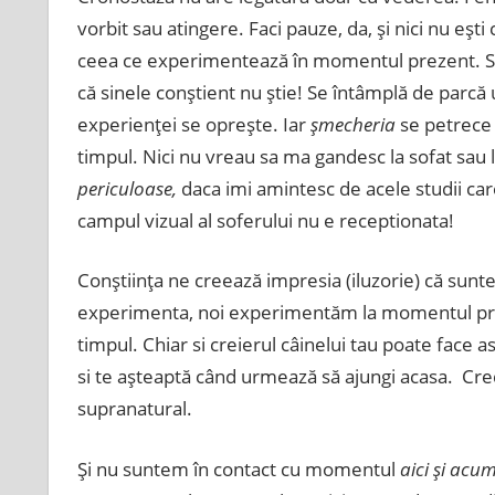
vorbit sau atingere. Faci pauze, da, şi nici nu eşti
ceea ce experimentează în momentul prezent. Se 
că sinele conştient nu ştie! Se întâmplă de parcă u
experienţei se opreşte. Iar
şmecheria
se petrece c
timpul. Nici nu vreau sa ma gandesc la sofat sau l
periculoase,
daca imi amintesc de acele studii car
campul vizual al soferului nu e receptionata!
Conştiinţa ne creează impresia (iluzorie) că su
experimenta, noi experimentăm la momentul pre
timpul. Chiar si creierul câinelui tau poate face as
si te aşteaptă când urmează să ajungi acasa. Cre
supranatural.
Şi nu suntem în contact cu momentul
aici şi acu