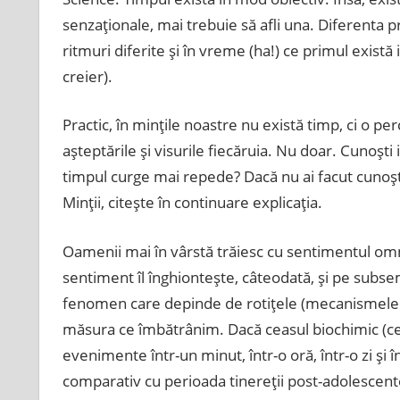
senzaţionale, mai trebuie să afli una. Diferenta pr
ritmuri diferite şi în vreme (ha!) ce primul există
creier).
Practic, în minţile noastre nu există timp, ci o per
aşteptările şi visurile fiecăruia. Nu doar. Cunoşt
timpul curge mai repede? Dacă nu ai facut cunoşti
Minţii, citeşte în continuare explicaţia.
Oamenii mai în vârstă trăiesc cu sentimentul om
sentiment îl înghionteşte, câteodată, şi pe subs
fenomen care depinde de rotiţele (mecanismele b
măsura ce îmbătrânim. Dacă ceasul biochimic (c
evenimente într-un minut, într-o oră, într-o zi şi 
comparativ cu perioada tinereţii post-adolescent