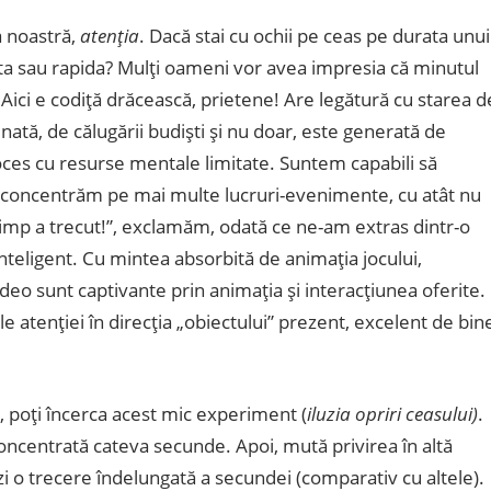
a noastră,
atenţia
. Dacă stai cu ochii pe ceas pe durata unui
nta sau rapida? Mulţi oameni vor avea impresia că minutul
 Aici e codiţă drăcească, prietene! Are legătură cu starea d
ată, de călugării budişti şi nu doar, este generată de
oces cu resurse mentale limitate. Suntem capabili să
ne concentrăm pe mai multe lucruri-evenimente, cu atât nu
imp a trecut!”, exclamăm, odată ce ne-am extras dintr-o
inteligent. Cu mintea absorbită de animaţia jocului,
ideo sunt captivante prin animaţia şi interacţiunea oferite.
e atenţiei în direcţia „obiectului” prezent, excelent de bin
, poţi încerca acest mic experiment (
iluzia opriri ceasului)
.
concentrată cateva secunde. Apoi, mută privirea în altă
zi o trecere îndelungată a secundei (comparativ cu altele).