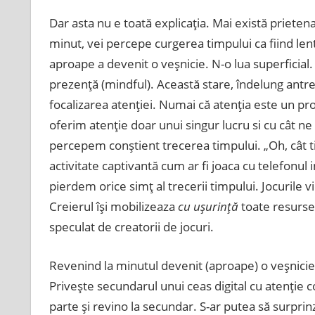
Dar asta nu e toată explicaţia. Mai există prieten
minut, vei percepe curgerea timpului ca fiind le
aproape a devenit o veşnicie. N-o lua superficial.
prezenţă (mindful). Această stare, îndelung antren
focalizarea atenţiei. Numai că atenţia este un pr
oferim atenţie doar unui singur lucru si cu cât 
percepem conştient trecerea timpului. „Oh, cât t
activitate captivantă cum ar fi joaca cu telefonul 
pierdem orice simţ al trecerii timpului. Jocurile v
Creierul îşi mobilizeaza
cu uşurinţă
toate resursel
speculat de creatorii de jocuri.
Revenind la minutul devenit (aproape) o veşnicie
Priveşte secundarul unui ceas digital cu atenţie 
parte şi revino la secundar. S-ar putea să surprin