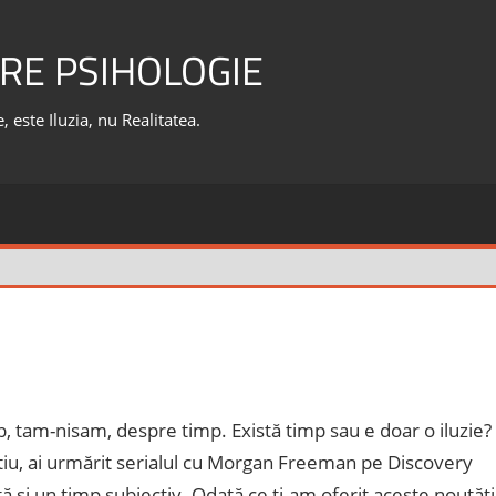
RE PSIHOLOGIE
 este Iluzia, nu Realitatea.
eb, tam-nisam, despre timp. Există timp sau e doar o iluzie?
 ştiu, ai urmărit serialul cu Morgan Freeman pe Discovery
tă si un timp subiectiv. Odată ce ţi-am oferit aceste noutăţi