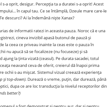
el s-a oprit, desigur. Percepţia ta a duratei s-a oprit! Acest
mpului… în capul tau. Ce se întâmplă, Dzeule mare care-le
? Te descurci? Ai la îndemână nişte Xanax?
urias de informatii ratezi in aceasta pauza. Noroc că e una
gistrezi, cineva invizibil apasă butonul de pauză şi
de la ceea ce priveau inainte la ceas este o pauza în
chii nu apucă să se focalizeze (nu focuseze) şi să
 ajung la ţinta vizată (ceasul). Pe durata sacadei, totul
ceaţa neavand ceva de oferit, creierul dă înapoi prima
are ochii s-au mişcat. Sistemul vizual creează experienţa
p şi top-down).
Durează o vreme, puţin, dar durează, până
tici, dupa ce are loc transducţia la nivelul receptorilor din
nds better?)
omenul a fost demonstrat şi pentru auz, dar şi pentru