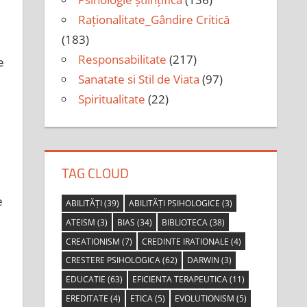
Raționalitate_Gândire Critică
(183)
Responsabilitate
(217)
e
Sanatate si Stil de Viata
(97)
Spiritualitate
(22)
TAG CLOUD
e
ABILITĂȚI
(39)
ABILITĂȚI PSIHOLOGICE
(3)
ATEISM
(3)
BIAS
(34)
BIBLIOTECA
(38)
CREATIONISM
(7)
CREDINTE IRATIONALE
(4)
CRESTERE PSIHOLOGICA
(62)
DARWIN
(3)
EDUCATIE
(63)
EFICIENTA TERAPEUTICA
(11)
EREDITATE
(4)
ETICA
(5)
EVOLUTIONISM
(5)