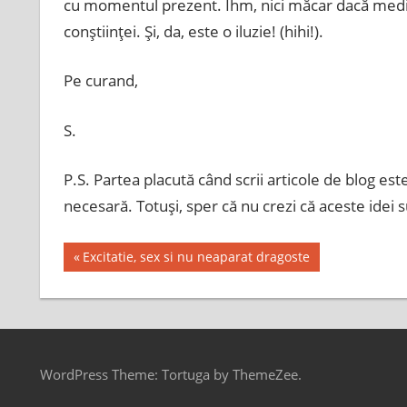
cu momentul prezent. Ihm, nici măcar dacă medi
conştiinţei. Şi, da, este o iluzie! (hihi!).
Pe curand,
S.
P.S. Partea placută când scrii articole de blog es
necesară. Totuşi, sper că nu crezi că aceste idei 
Post
Previous
Excitatie, sex si nu neaparat dragoste
Post:
navigation
WordPress Theme: Tortuga by ThemeZee.