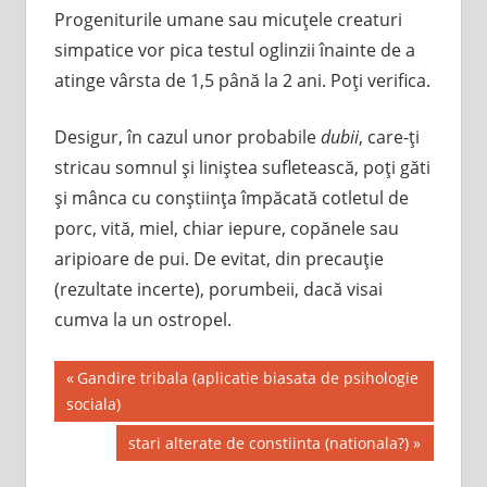
Progeniturile umane sau micuţele creaturi
simpatice vor pica testul oglinzii înainte de a
atinge vârsta de 1,5 până la 2 ani. Poţi verifica.
Desigur, în cazul unor probabile
dubii
, care-ţi
stricau somnul şi liniştea sufletească, poţi găti
şi mânca cu conştiinţa împăcată cotletul de
porc, vită, miel, chiar iepure, copănele sau
aripioare de pui. De evitat, din precauţie
(rezultate incerte), porumbeii, dacă visai
cumva la un ostropel.
Post
Previous
Gandire tribala (aplicatie biasata de psihologie
Post:
sociala)
navigation
Next
stari alterate de constiinta (nationala?)
Post: