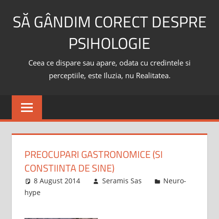
Skip
SĂ GÂNDIM CORECT DESPRE
to
content
PSIHOLOGIE
Ceea ce dispare sau apare, odata cu credintele si
perceptiile, este Iluzia, nu Realitatea.
PREOCUPARI GASTRONOMICE (SI
CONSTIINTA DE SINE)
8 August 2014
Seramis Sas
Neuro-
hype