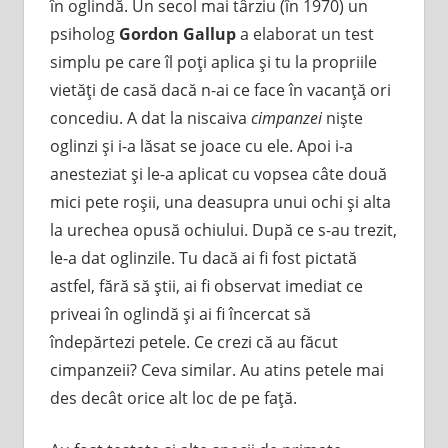
în oglindă. Un secol mai târziu (în 1970) un
psiholog
Gordon Gallup
a elaborat un test
simplu pe care îl poţi aplica şi tu la propriile
vietăţi de casă dacă n-ai ce face în vacanţă ori
concediu. A dat la niscaiva
cimpanzei
nişte
oglinzi şi i-a lăsat se joace cu ele. Apoi i-a
anesteziat şi le-a aplicat cu vopsea câte două
mici pete roşii, una deasupra unui ochi şi alta
la urechea opusă ochiului. După ce s-au trezit,
le-a dat oglinzile. Tu dacă ai fi fost pictată
astfel, fără să ştii, ai fi observat imediat ce
priveai în oglindă şi ai fi încercat să
îndepărtezi petele. Ce crezi că au făcut
cimpanzeii? Ceva similar. Au atins petele mai
des decât orice alt loc de pe faţă.