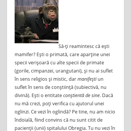
Să-ţi reamintesc că eşti
mamifer? Eşti o primată, care aparţine unei
specii verişoară cu alte specii de primate
(gorile, cimpanzei, urangutani), şi nu ai suflet
în sens religios şi mistic, dar
manifeşti
un
suflet în sens de conştiinţă (subiectivă, nu
divină). Eşti o entitate
conştientă de sine
. Dacă
nu mă crezi, poţi verifica cu ajutorul unei
oglinzi. Ce vezi în oglindă? Pe tine, nu am nicio
îndoială, fiind convins că nu sunt citit de
pacienţii (unii) spitalului Obregia. Tu nu vezi în