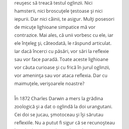
reuşesc să treacă testul oglinzii. Nici
hamsterii, nici broscuţele ţestoase şi nici
iepurii. Dar nici câinii, te asigur. Mulţi posesori
de micuţe lighioane simpatice mă vor
contrazice. Mai ales, că unii vorbesc cu ele, iar
ele înţeleg şi, câteodată, le răspund articulat.
Iar dacă încerci cu păsări, vor sări la reflexie
sau vor face paradă. Toate aceste lighioane
vor căuta curioase şi cu frică în jurul oglinzii,
vor ameninţa sau vor ataca reflexia. Dar cu
maimuţele, verişoarele noastre?
În 1872 Charles Darwin a mers la grădina
zoologică şi a dat o oglindă la doi urangutani.
Cei doi se jucau, şmotoceau şi îşi sărutau
reflexiile. Nu a putut fi sigur că se recunoşteau