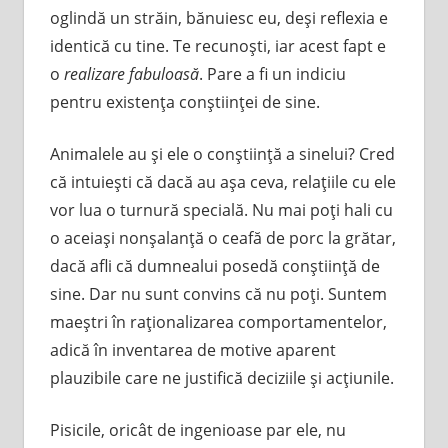
oglindă un străin, bănuiesc eu, deşi reflexia e
identică cu tine. Te recunoşti, iar acest fapt e
o
realizare fabuloasă
. Pare a fi un indiciu
pentru existenţa conştiinţei de sine.
Animalele au şi ele o conştiinţă a sinelui? Cred
că intuieşti că dacă au aşa ceva, relaţiile cu ele
vor lua o turnură specială. Nu mai poţi hali cu
o aceiaşi nonşalanţă o ceafă de porc la grătar,
dacă afli că dumnealui posedă conştiinţă de
sine. Dar nu sunt convins că nu poţi. Suntem
maeştri în raţionalizarea comportamentelor,
adică în inventarea de motive aparent
plauzibile care ne justifică deciziile şi acţiunile.
Pisicile, oricât de ingenioase par ele, nu