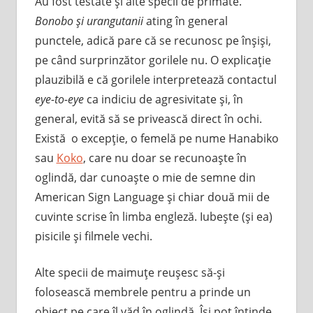
Au fost testate şi alte specii de primate.
Bonobo şi urangutanii
ating în general
punctele, adică pare că se recunosc pe înşişi,
pe când surprinzător gorilele nu. O explicaţie
plauzibilă e că gorilele interpretează contactul
eye-to-eye
ca indiciu de agresivitate şi, în
general, evită să se privească direct în ochi.
Există o excepţie, o femelă pe nume Hanabiko
sau
Koko
, care nu doar se recunoaşte în
oglindă, dar cunoaşte o mie de semne din
American Sign Language şi chiar două mii de
cuvinte scrise în limba engleză. Iubeşte (şi ea)
pisicile şi filmele vechi.
Alte specii de maimuţe reuşesc să-şi
folosească membrele pentru a prinde un
obiect pe care îl văd în oglindă. Îşi pot întinde