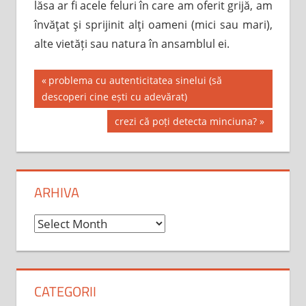
lăsa ar fi acele feluri în care am oferit grijă, am
învăţat şi sprijinit alţi oameni (mici sau mari),
alte vietăți sau natura în ansamblul ei.
Post
Previous
problema cu autenticitatea sinelui (să
Post:
descoperi cine ești cu adevărat)
navigation
Next
crezi că poți detecta minciuna?
Post:
ARHIVA
Arhiva
CATEGORII