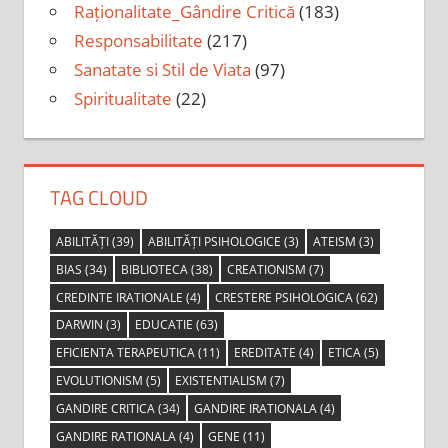
Raționalitate_Gândire Critică
(183)
Responsabilitate
(217)
Sanatate si Stil de Viata
(97)
Spiritualitate
(22)
TAG CLOUD
ABILITĂȚI
(39)
ABILITĂȚI PSIHOLOGICE
(3)
ATEISM
(3)
BIAS
(34)
BIBLIOTECA
(38)
CREATIONISM
(7)
CREDINTE IRATIONALE
(4)
CRESTERE PSIHOLOGICA
(62)
DARWIN
(3)
EDUCATIE
(63)
EFICIENTA TERAPEUTICA
(11)
EREDITATE
(4)
ETICA
(5)
EVOLUTIONISM
(5)
EXISTENTIALISM
(7)
GANDIRE CRITICA
(34)
GANDIRE IRATIONALA
(4)
GANDIRE RATIONALA
(4)
GENE
(11)