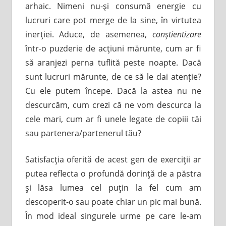
arhaic. Nimeni nu-şi consumă energie cu
lucruri care pot merge de la sine, în virtutea
inerţiei. Aduce, de asemenea,
conştientizare
într-o puzderie de acţiuni mărunte, cum ar fi
să aranjezi perna tuflită peste noapte. Dacă
sunt lucruri mărunte, de ce să le dai atenție?
Cu ele putem începe. Dacă la astea nu ne
descurcăm, cum crezi că ne vom descurca la
cele mari, cum ar fi unele legate de copiii tăi
sau partenera/partenerul tău?
Satisfacţia oferită de acest gen de exerciţii ar
putea reflecta o profundă dorinţă de a păstra
şi lăsa lumea cel puţin la fel cum am
descoperit-o sau poate chiar un pic mai bună.
În mod ideal singurele urme pe care le-am