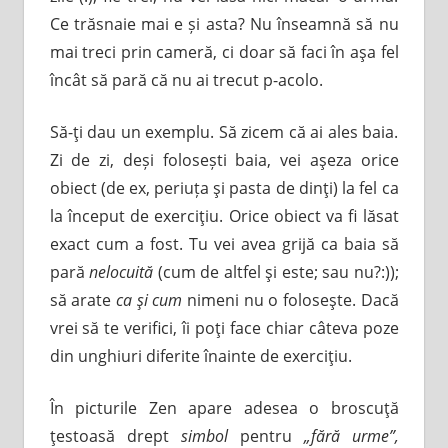
Ce trăsnaie mai e și asta? Nu înseamnă să nu
mai treci prin cameră, ci doar să faci în aşa fel
încât să pară că nu ai trecut p-acolo.
Să-ţi dau un exemplu. Să zicem că ai ales baia.
Zi de zi, deși folosești baia, vei aşeza orice
obiect (de ex, periuța şi pasta de dinţi) la fel ca
la început de exerciţiu. Orice obiect va fi lăsat
exact cum a fost. Tu vei avea grijă ca baia să
pară
nelocuită
(cum de altfel şi este; sau nu?:));
să arate
ca şi cum
nimeni nu o foloseşte. Dacă
vrei să te verifici, îi poţi face chiar câteva poze
din unghiuri diferite înainte de exerciţiu.
În picturile Zen apare adesea o broscuţă
ţestoasă drept
simbol
pentru
„fără urme”,