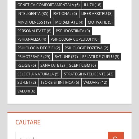
GENETICA COMPORTAMENTALA
(6)
ILUZII
(18)
INTELIGENTA
(35)
IRATIONAL
(6)
LIBER ARBITRU
(8)
MINDFULNESS
(19)
MORALITATE
(4)
MOTIVATIE
(5)
PERSONALITATE
(8)
PSEUDOSTIINTA
(9)
PSIHANALIZA
(4)
PSIHOLOGIA CUPLULUI
(10)
PSIHOLOGIA DECIZIEI
(2)
PSIHOLOGIE POZITIVA
(2)
PSIHOTERAPIE
(29)
RATIUNE
(37)
RELATII DE CUPLU
(5)
RELIGIE
(6)
SANATATE
(2)
SCEPTICISM
(6)
SELECTIA NATURALA
(5)
STRATEGII INTELIGENTE
(43)
SUFLET
(2)
TEORIE STIINTIFICA
(6)
VALOARE
(12)
VALORI
(6)
CAUTARE
Search