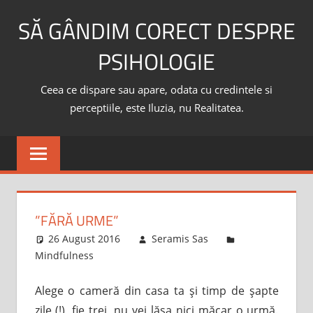
Skip
SĂ GÂNDIM CORECT DESPRE
to
content
PSIHOLOGIE
Ceea ce dispare sau apare, odata cu credintele si
perceptiile, este Iluzia, nu Realitatea.
”FĂRĂ URME”
26 August 2016
Seramis Sas
Mindfulness
Alege o cameră din casa ta şi timp de şapte
zile (!), fie trei, nu vei lăsa nici măcar o urmă.