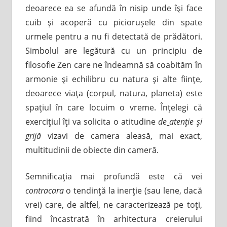
deoarece ea se afundă în nisip unde îşi face
cuib şi acoperă cu picioruşele din spate
urmele pentru a nu fi detectată de prădători.
Simbolul are legătură cu un principiu de
filosofie Zen care ne îndeamnă să coabităm în
armonie şi echilibru cu natura şi alte fiinţe,
deoarece viaţa (corpul, natura, planeta) este
spaţiul în care locuim o vreme. Înţelegi că
exerciţiul îţi va solicita o atitudine
de
atenţie şi
grijă
vizavi de camera aleasă, mai exact,
multitudinii de obiecte din cameră.
Semnificaţia mai profundă este că vei
contracara
o tendinţă la inerţie (sau lene, dacă
vrei) care, de altfel, ne caracterizează pe toţi,
fiind încastrată în arhitectura creierului