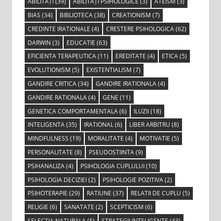
ABILITĂȚI
(39)
ABILITĂȚI PSIHOLOGICE
(3)
ATEISM
(3)
BIAS
(34)
BIBLIOTECA
(38)
CREATIONISM
(7)
CREDINTE IRATIONALE
(4)
CRESTERE PSIHOLOGICA
(62)
DARWIN
(3)
EDUCATIE
(63)
EFICIENTA TERAPEUTICA
(11)
EREDITATE
(4)
ETICA
(5)
EVOLUTIONISM
(5)
EXISTENTIALISM
(7)
GANDIRE CRITICA
(34)
GANDIRE IRATIONALA
(4)
GANDIRE RATIONALA
(4)
GENE
(11)
GENETICA COMPORTAMENTALA
(6)
ILUZII
(18)
INTELIGENTA
(35)
IRATIONAL
(6)
LIBER ARBITRU
(8)
MINDFULNESS
(19)
MORALITATE
(4)
MOTIVATIE
(5)
PERSONALITATE
(8)
PSEUDOSTIINTA
(9)
PSIHANALIZA
(4)
PSIHOLOGIA CUPLULUI
(10)
PSIHOLOGIA DECIZIEI
(2)
PSIHOLOGIE POZITIVA
(2)
PSIHOTERAPIE
(29)
RATIUNE
(37)
RELATII DE CUPLU
(5)
RELIGIE
(6)
SANATATE
(2)
SCEPTICISM
(6)
SELECTIA NATURALA
(5)
STRATEGII INTELIGENTE
(43)