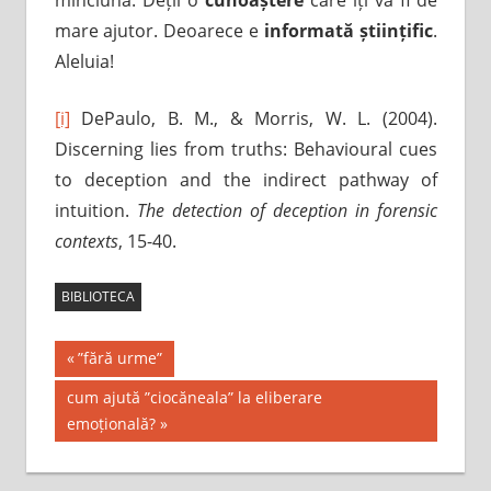
mare ajutor. Deoarece e
informată științific
.
Aleluia!
[i]
DePaulo, B. M., & Morris, W. L. (2004).
Discerning lies from truths: Behavioural cues
to deception and the indirect pathway of
intuition.
The detection of deception in forensic
contexts
, 15-40.
BIBLIOTECA
Post
Previous
”fără urme”
Post:
navigation
Next
cum ajută ”ciocăneala” la eliberare
Post:
emoțională?