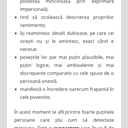
povestea mincinoasă prin exprimare
impersonală;
tind să ocolească descrierea propriilor
sentimente;
își reamintesc detalii dubioase, pe care cei
onești nu și le amintesc, exact când e
necesar.
poveștile lor par mai puțin plauzibile, mai
puțin logice, mai ambivalente și mai
discrepante comparativ cu cele spuse de o
persoană onestă.
manifestă o încredere oarecum frapantă în
cele povestite.
În acest moment te afli printre foarte puținele
persoane care
știu
cum să detecteze
minciuna. Deții o
cunoaștere
care îți va fi de