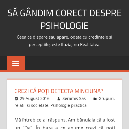
Skip
SĂ GÂNDIM CORECT DESPRE
to
content
PSIHOLOGIE
Ceea ce dispare sau apare, odata cu credintele si
perceptiile, este Iluzia, nu Realitatea.
CREZI CĂ POȚI DETECTA MINCIUNA?
29 August 2016
Seramis Sas
Grupuri,
relatii si societate
,
Psihologie practică
Mă întreb ce ai răspuns. Am bănuiala că a fost
un ”Da”. În baza a ce anume crezi că poți