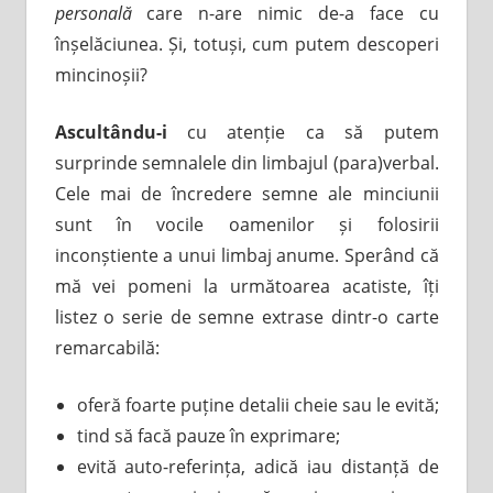
personală
care n-are nimic de-a face cu
înșelăciunea. Și, totuși, cum putem descoperi
mincinoșii?
Ascultându-i
cu atenție ca să putem
surprinde semnalele din limbajul (para)verbal.
Cele mai de încredere semne ale minciunii
sunt în vocile oamenilor și folosirii
inconștiente a unui limbaj anume. Sperând că
mă vei pomeni la următoarea acatiste, îți
listez o serie de semne extrase dintr-o carte
remarcabilă:
oferă foarte puține detalii cheie sau le evită;
tind să facă pauze în exprimare;
evită auto-referința, adică iau distanță de