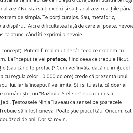
lizezi? Nu stai să-ți explici și să-ți analizezi reacțiile până
na extrem de simplă. Te porți curajos. Sau, metaforic,
 a dispărut. Aici e dificultatea față de care ai, poate, nevoi
os ca atunci când îți exprimi o nevoie.
-concept). Putem fi mai mult decât ceea ce credem cu
m. La început te vei
preface,
fiind ceea ce trebuie făcut.
ie (sau când te prefaci)? Cum vei învăța dacă nu imiți, cel
la cu regula celor 10 000 de ore) crede că prezenta unui
l lui, iar la început îl vei imita. Știi și tu asta, că doar ai
 pe românește, nu ”Războiul Stelelor” după cum s-a
l Jedi. Țestoasele Ninja îl aveau ca sensei pe șoarecele
rebuie să fi fost cineva. Poate știe piticul tău. Oricum, cât
douăzeci de ani. Dar să revin.