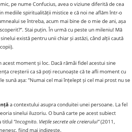
tomic, pe nume Confucius, avea o viziune diferită de cea
 mediile spiritualității mistice e că noi ne aflăm într-o
dumnealui se întreba, acum mai bine de o mie de ani, așa
escoperit?”. Stai puțin. În urmă cu peste un mileniu! Mă
lui există pentru unii chiar și astăzi, când alții caută
copii).
în acest moment și loc. Dacă rămâi fidel acestui sine
ența creșterii ca să poți recunoaște că te afli moment cu
 sună așa: ”Numai cel mai înțelept și cel mai prost nu se
ență
a contextului asupra conduitei unei persoane. La fel
oria sinelui iluzoriu. O bună carte pe acest subiect
 titlul
”Incognito. Viețile secrete ale creierului”
(2011,
pomenesc, fiind mai indigeste.