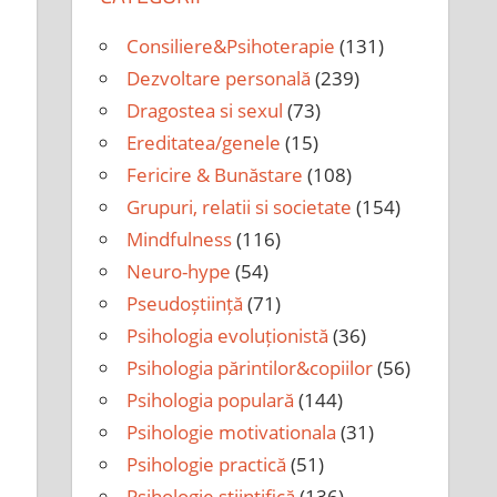
i
Consiliere&Psihoterapie
(131)
Dezvoltare personală
(239)
Dragostea si sexul
(73)
Ereditatea/genele
(15)
Fericire & Bunăstare
(108)
Grupuri, relatii si societate
(154)
Mindfulness
(116)
Neuro-hype
(54)
Pseudoștiință
(71)
Psihologia evoluționistă
(36)
Psihologia părintilor&copiilor
(56)
Psihologia populară
(144)
Psihologie motivationala
(31)
Psihologie practică
(51)
Psihologie științifică
(136)