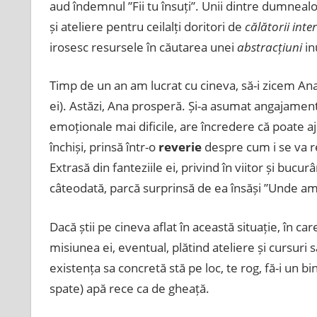
aud îndemnul ”Fii tu însuți”. Unii dintre dumnealo
și ateliere pentru ceilalți doritori de
călătorii inte
irosesc resursele în căutarea unei
abstracțiuni
inu
Timp de un an am lucrat cu cineva, să-i zicem Ana,
ei). Astăzi, Ana prosperă. Și-a asumat angajamen
emoționale mai dificile, are încredere că poate a
închiși, prinsă într-o
reverie
despre cum i se va re
Extrasă din fanteziile ei, privind în viitor și buc
câteodată, parcă surprinsă de ea însăși ”Unde am f
Dacă știi pe cineva aflat în această situație, în car
misiunea ei, eventual, plătind ateliere și cursuri s
existența sa concretă stă pe loc, te rog, fă-i un bi
spate) apă rece ca de gheață.