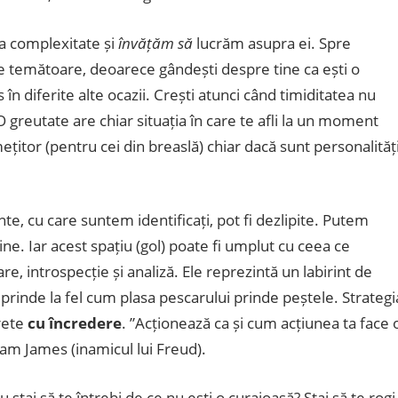
a complexitate și
învățăm să
lucrăm asupra ei. Spre
ire temătoare, deoarece gândești despre tine ca ești o
n diferite alte ocazii. Crești atunci când timiditatea nu
O greutate are chiar situația în care te afli la un moment
țitor (pentru cei din breaslă) chiar dacă sunt personalităț
, cu care suntem identificați, pot fi dezlipite. Putem
ine. Iar acest spațiu (gol) poate fi umplut cu ceea ce
re, introspecție și analiză. Ele reprezintă un labirint de
e prinde la fel cum plasa pescarului prinde peștele. Strategi
rete
cu încredere
. ”Acționează ca și cum acțiunea ta face 
iam James (inamicul lui Freud).
 stai să te întrebi de ce nu ești o curajoasă? Stai să te rogi