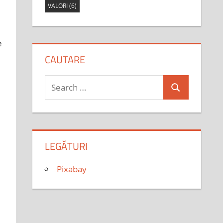
VALORI
(6)
e
CAUTARE
Search
Search
for:
LEGĂTURI
Pixabay