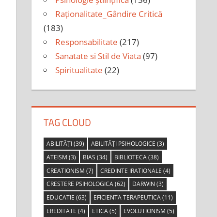
Raționalitate_Gândire Critică
(183)
Responsabilitate
(217)
Sanatate si Stil de Viata
(97)
Spiritualitate
(22)
TAG CLOUD
ABILITĂȚI
(39)
ABILITĂȚI PSIHOLOGICE
(3)
ATEISM
(3)
BIAS
(34)
BIBLIOTECA
(38)
CREATIONISM
(7)
CREDINTE IRATIONALE
(4)
CRESTERE PSIHOLOGICA
(62)
DARWIN
(3)
EDUCATIE
(63)
EFICIENTA TERAPEUTICA
(11)
EREDITATE
(4)
ETICA
(5)
EVOLUTIONISM
(5)