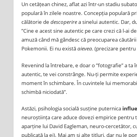
Un cetățean chinez, aflat azi într-un stadiu suba
populară în zilele noastre. Concepția populară prin
călătorie de
descoperire
a sinelui autentic. Dar, 
”Cine e acest sine autentic pe care crezi că l-ai d
amuză când mă gândesc că preocuparea căutării sine
Pokemonii. Ei nu există
aievea.
(precizare pentru 
Revenind la întrebare, e doar o ”fotografie” a ta 
autentic, te vei constrânge. Nu-ți permite experi
moment în schimbare. În cuvintele lui memorabile
schimbă niciodată”.
Astăzi, psihologia socială susține puternica
influ
neuroștiința care aduce dovezi empirice pentru te
aparține lui David Eagleman, neuro-cercetător, cu
publicată la ei). Mai am și alte titluri, dar nu le 