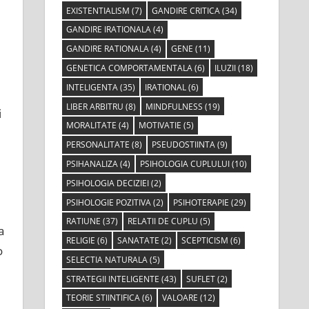
EXISTENTIALISM
(7)
GANDIRE CRITICA
(34)
GANDIRE IRATIONALA
(4)
GANDIRE RATIONALA
(4)
GENE
(11)
GENETICA COMPORTAMENTALA
(6)
ILUZII
(18)
INTELIGENTA
(35)
IRATIONAL
(6)
LIBER ARBITRU
(8)
MINDFULNESS
(19)
i
MORALITATE
(4)
MOTIVATIE
(5)
PERSONALITATE
(8)
PSEUDOSTIINTA
(9)
PSIHANALIZA
(4)
PSIHOLOGIA CUPLULUI
(10)
PSIHOLOGIA DECIZIEI
(2)
PSIHOLOGIE POZITIVA
(2)
PSIHOTERAPIE
(29)
RATIUNE
(37)
RELATII DE CUPLU
(5)
a
RELIGIE
(6)
SANATATE
(2)
SCEPTICISM
(6)
o
SELECTIA NATURALA
(5)
STRATEGII INTELIGENTE
(43)
SUFLET
(2)
TEORIE STIINTIFICA
(6)
VALOARE
(12)