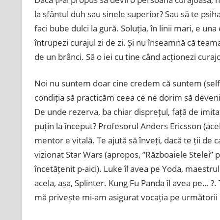
la sfântul duh sau sinele superior? Sau să te psihana
faci bube dulci la gură. Soluția, în linii mari, e u
întrupezi curajul zi de zi. Și nu înseamnă că teama
de un brânci. Să o iei cu tine când acționezi curaj
Noi nu suntem doar cine credem că suntem (self
condiția să practicăm ceea ce ne dorim să deveni
De unde rezerva, ba chiar disprețul, față de imitaț
puțin la început? Profesorul Anders Ericsson (ace
mentor e vitală. Te ajută să înveți, dacă te ții de capu
vizionat Star Wars (apropos, ”Războaiele Stelei”
încetățenit p-aici). Luke îl avea pe Yoda, maestru
acela, așa, Splinter. Kung Fu Panda îl avea pe… ?. T
mă privește mi-am asigurat vocația pe următorii 