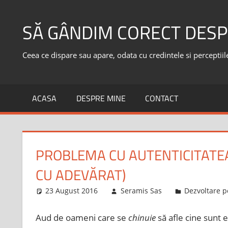
Skip
to
SĂ GÂNDIM CORECT DESP
content
Ceea ce dispare sau apare, odata cu credintele si perceptiile,
ACASA
DESPRE MINE
CONTACT
PROBLEMA CU AUTENTICITATEA 
CU ADEVĂRAT)
23 August 2016
Seramis Sas
Dezvoltare p
Aud de oameni care se
chinuie
să afle cine sunt 