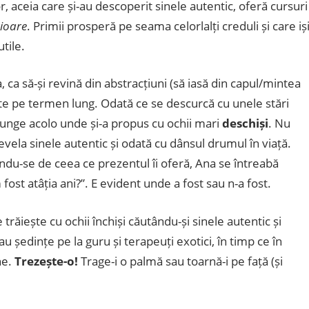
r, aceia care și-au descoperit sinele autentic, oferă cursuri
rioare
. Primii prosperă pe seama celorlalți creduli și care iș
tile.
 ca să-și revină din abstracțiuni (să iasă din capul/mintea
te pe termen lung. Odată ce se descurcă cu unele stări
junge acolo unde și-a propus cu ochii mari
deschiși
. Nu
vela sinele autentic și odată cu dânsul drumul în viață.
urându-se de ceea ce prezentul îi oferă, Ana se întreabă
ost atâția ani?”. E evident unde a fost sau n-a fost.
e trăiește cu ochii închiși căutându-și sinele autentic și
au ședințe pe la guru și terapeuți exotici, în timp ce în
ne.
Trezește-o!
Trage-i o palmă sau toarnă-i pe față (și