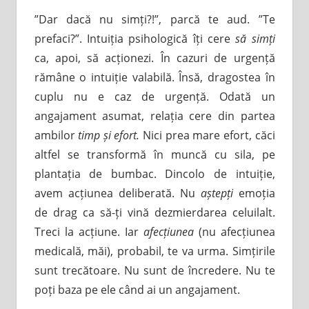
”Dar dacă nu simți?!”, parcă te aud. ”Te
prefaci?”. Intuiția psihologică îți cere
să simți
ca, apoi, să acționezi. În cazuri de urgență
rămâne o intuiție valabilă. Însă, dragostea în
cuplu nu e caz de urgență. Odată un
angajament asumat, relația cere din partea
ambilor
timp și efort.
Nici prea mare efort, căci
altfel se transformă în muncă cu sila, pe
plantația de bumbac. Dincolo de intuiție,
avem acțiunea deliberată. Nu
aștepți
emoția
de drag ca să-ți vină dezmierdarea celuilalt.
Treci la acțiune. Iar
afecțiunea
(nu afecțiunea
medicală, măi), probabil, te va urma. Simțirile
sunt trecătoare. Nu sunt de încredere. Nu te
poți baza pe ele când ai un angajament.