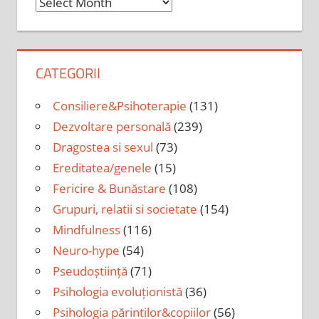
Arhiva
CATEGORII
Consiliere&Psihoterapie
(131)
Dezvoltare personală
(239)
Dragostea si sexul
(73)
Ereditatea/genele
(15)
Fericire & Bunăstare
(108)
Grupuri, relatii si societate
(154)
Mindfulness
(116)
Neuro-hype
(54)
Pseudoștiință
(71)
Psihologia evoluționistă
(36)
Psihologia părintilor&copiilor
(56)