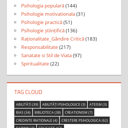
Psihologia populară
(144)
Psihologie motivationala
(31)
Psihologie practică
(51)
Psihologie științifică
(136)
Raționalitate_Gândire Critică
(183)
Responsabilitate
(217)
Sanatate si Stil de Viata
(97)
Spiritualitate
(22)
TAG CLOUD
ABILITĂȚI
(39)
ABILITĂȚI PSIHOLOGICE
(3)
ATEISM
(3)
BIAS
(34)
BIBLIOTECA
(38)
CREATIONISM
(7)
CREDINTE IRATIONALE
(4)
CRESTERE PSIHOLOGICA
(62)