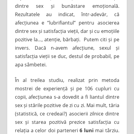
dintre sex și bunăstare emoțională.
Rezultatele au indicat, într-adevăr, că
afecțiunea e ”lubrifiantul” pentru asocierea
dintre sex și satisfacția vieții, dar și cu emoțiile
pozitive la…, atenție, bărbați. Putem citi și pe
invers. Dacă n-avem afecțiune, sexul și
satisfacția vieții se duc, destul de probabil, pe
apa sâmbetei.
În al treilea studiu, realizat prin metoda
mostrei de experiență și pe 106 cupluri cu
copii, afecțiunea s-a dovedit a fi liantul dintre
sex și stările pozitive de zi cu zi. Mai mult, tăria
(statistică, ce credeai?) asocierii zilnice dintre
sex și starea pozitivă prezice satisfacția cu
relația a celor doi parteneri
6 luni
mai târziu.