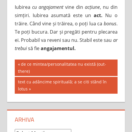
Iubirea
cu angajament
vine din
acțiune
, nu din
simțiri. Iubirea asumată este un
act.
Nu o
trăire. Când vine și trăirea, o poți lua ca
bonus
.
Te poți bucura. Dar și pregăti pentru plecarea
ei. Probabil va reveni sau nu. Stabil este sau
ar
trebui
să fie
angajamentul.
Post
Previous
de ce mintea/personalitatea nu există (out-
Post:
there)
navigation
Next
text cu adâncime spirituală; a se citi stând în
Post:
lotus
ARHIVA