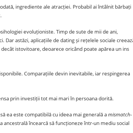
dată, ingrediente ale atracției. Probabil ai întâlnit bărbați
.
sihologiei evoluționiste. Timp de sute de mii de ani,
i. Dar astăzi, aplicațiile de dating și rețelele sociale creeaz
i decât istovitoare, deoarece oricând poate apărea un ins
ponibile. Comparațiile devin inevitabile, iar respingerea
sa prin investiții tot mai mari în persoana dorită.
nsă ea este compatibilă cu ideea mai generală a
mismatch-
 ancestrală încearcă să funcționeze într-un mediu social