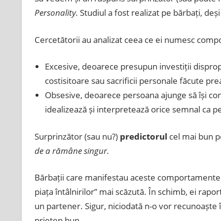
Personality.
Studiul a fost realizat pe bărbați, deși 
Cercetătorii au analizat ceea ce ei numesc comp
Excesive, deoarece presupun investiții disprop
costisitoare sau sacrificii personale făcute p
Obsesive, deoarece persoana ajunge să își conc
idealizează și interpretează orice semnal ca p
Surprinzător (sau nu?)
predictorul
cel mai bun p
de a rămâne singur.
Bărbații care manifestau aceste comportamente n
piața întâlnirilor” mai scăzută. În schimb, ei rapor
un partener. Sigur, niciodată n-o vor recunoaște în 
prieten bun.