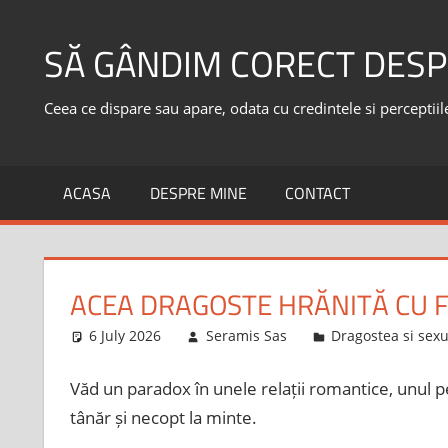
Skip
to
SĂ GÂNDIM CORECT DESP
content
Ceea ce dispare sau apare, odata cu credintele si perceptiile,
ACASA
DESPRE MINE
CONTACT
ACEA DRAGOSTE HRĂNITĂ CU F
6 July 2026
Seramis Sas
Dragostea si sexu
Văd un paradox în unele relații romantice, unul 
tânăr și necopt la minte.