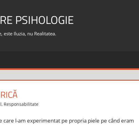
RE PSIHOLOGIE
 este Iluzia, nu Realitatea.
RICĂ
l
,
Responsabilitate
pe care l-am experimentat pe propria piele pe când eram