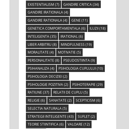
EXISTENTIALISM
(7)
GANDIRE CRITICA
(34)
GANDIRE IRATIONALA
(4)
GANDIRE RATIONALA
(4)
GENE
(11)
GENETICA COMPORTAMENTALA
(6)
ILUZII
(18)
INTELIGENTA
(35)
IRATIONAL
(6)
LIBER ARBITRU
(8)
MINDFULNESS
(19)
MORALITATE
(4)
MOTIVATIE
(5)
PERSONALITATE
(8)
PSEUDOSTIINTA
(9)
PSIHANALIZA
(4)
PSIHOLOGIA CUPLULUI
(10)
PSIHOLOGIA DECIZIEI
(2)
PSIHOLOGIE POZITIVA
(2)
PSIHOTERAPIE
(29)
RATIUNE
(37)
RELATII DE CUPLU
(5)
RELIGIE
(6)
SANATATE
(2)
SCEPTICISM
(6)
SELECTIA NATURALA
(5)
STRATEGII INTELIGENTE
(43)
SUFLET
(2)
TEORIE STIINTIFICA
(6)
VALOARE
(12)