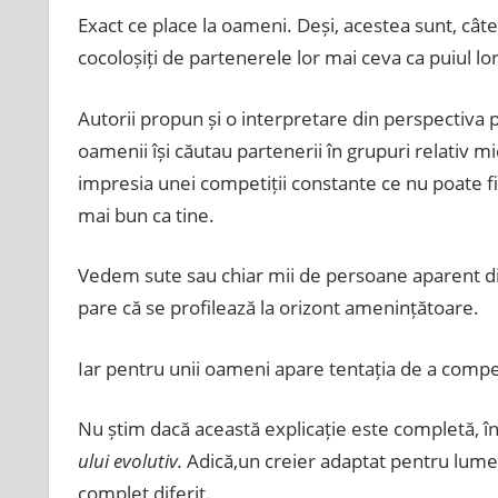
Exact ce place la oameni. Deși, acestea sunt, câteo
cocoloșiți de partenerele lor mai ceva ca puiul lor
Autorii propun și o interpretare din perspectiva p
oamenii își căutau partenerii în grupuri relativ mic
impresia unei competiții constante ce nu poate f
mai bun ca tine.
Vedem sute sau chiar mii de persoane aparent dis
pare că se profilează la orizont amenințătoare.
Iar pentru unii oameni apare tentația de a compen
Nu știm dacă această explicație este completă, î
ului evolutiv.
Adică,un creier adaptat pentru lumea
complet diferit.