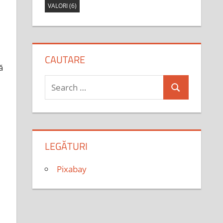
VALORI
(6)
CAUTARE
ă
Search
Search
for:
LEGĂTURI
Pixabay