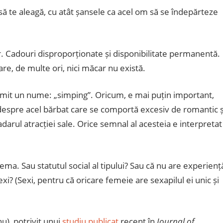
să te aleagă, cu atât șansele ca acel om să se îndepărteze
Cadouri disproporționate și disponibilitate permanentă.
care, de multe ori, nici măcar nu există.
imit un nume: „simping”. Oricum, e mai puțin important,
 despre acel bărbat care se comportă excesiv de romantic ș
arul atracției sale. Orice semnal al acesteia e interpretat
blema. Sau statutul social al tipului? Sau că nu are experienț
i? (Sexi, pentru că oricare femeie are sexapilul ei unic și
u), potrivit unui
studiu publicat
recent în
Journal of