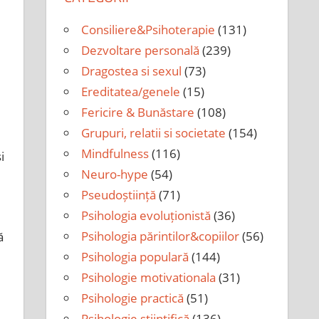
Consiliere&Psihoterapie
(131)
Dezvoltare personală
(239)
Dragostea si sexul
(73)
Ereditatea/genele
(15)
Fericire & Bunăstare
(108)
Grupuri, relatii si societate
(154)
Mindfulness
(116)
i
Neuro-hype
(54)
Pseudoștiință
(71)
Psihologia evoluționistă
(36)
Psihologia părintilor&copiilor
(56)
ă
Psihologia populară
(144)
Psihologie motivationala
(31)
Psihologie practică
(51)
Psihologie științifică
(136)