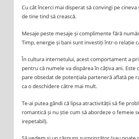
Cu cât încerci mai disperat să convingi pe cineva 
de tine tind să crească.
Mesaje peste mesaje și complimente fără număr. 
Timp, energie și bani sunt investiți într-o relație 
În cultura internetului, acest comportament a pr
pentru că numele va dispărea în câțiva ani. Este
pare obsedat de potențiala parteneră aflată pe rad
ca o deschidere către mai mult.
Te-ai putea gândi că lipsa atractivității să fie pro
romantică și nu știe cum să abordeze o femeie sex
irepetabil).
Să vedem și un răspuns surprinzător (sau poate n