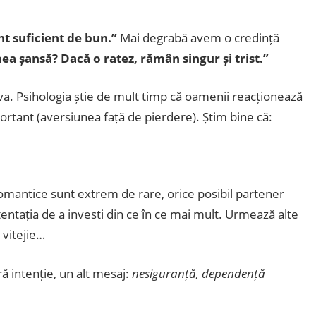
t suficient de bun.”
Mai degrabă avem o credință
ea șansă? Dacă o ratez, rămân singur și trist.”
a. Psihologia știe de mult timp că oamenii reacționează
ortant (aversiunea față de pierdere). Știm bine că:
omantice sunt extrem de rare, orice posibil partener
ntația de a investi din ce în ce mai mult. Urmează alte
 vitejie…
ă intenție, un alt mesaj:
nesiguranță, dependență