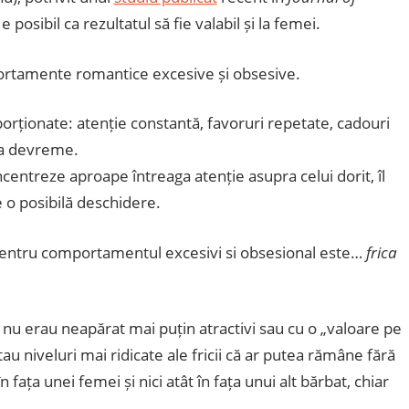
e posibil ca rezultatul să fie valabil și la femei.
ortamente romantice excesive și obsesive.
orționate: atenție constantă, favoruri repetate, cadouri
rea devreme.
entreze aproape întreaga atenție asupra celui dorit, îl
e o posibilă deschidere.
entru comportamentul excesivi si obsesional este…
frica
u erau neapărat mai puțin atractivi sau cu o „valoare pe
tau niveluri mai ridicate ale fricii că ar putea rămâne fără
fața unei femei și nici atât în fața unui alt bărbat, chiar