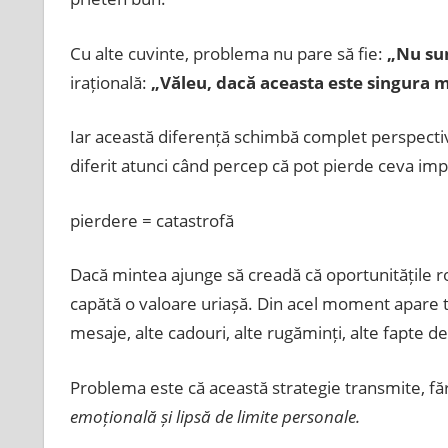
Cu alte cuvinte, problema nu pare să fie:
„Nu sun
irațională:
„Văleu, dacă aceasta este singura m
Iar această diferență schimbă complet perspectiv
diferit atunci când percep că pot pierde ceva imp
pierdere = catastrofă
Dacă mintea ajunge să creadă că oportunitățile r
capătă o valoare uriașă. Din acel moment apare te
mesaje, alte cadouri, alte rugăminți, alte fapte de
Problema este că această strategie transmite, făr
emoțională și lipsă de limite personale.