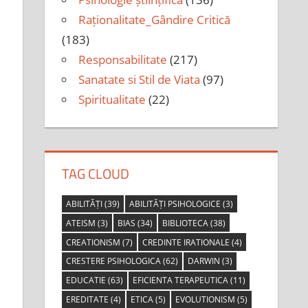
Raționalitate_Gândire Critică
(183)
Responsabilitate
(217)
Sanatate si Stil de Viata
(97)
Spiritualitate
(22)
TAG CLOUD
ABILITĂȚI
(39)
ABILITĂȚI PSIHOLOGICE
(3)
ATEISM
(3)
BIAS
(34)
BIBLIOTECA
(38)
CREATIONISM
(7)
CREDINTE IRATIONALE
(4)
CRESTERE PSIHOLOGICA
(62)
DARWIN
(3)
EDUCATIE
(63)
EFICIENTA TERAPEUTICA
(11)
EREDITATE
(4)
ETICA
(5)
EVOLUTIONISM
(5)