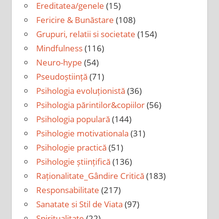
Ereditatea/genele
(15)
Fericire & Bunăstare
(108)
Grupuri, relatii si societate
(154)
Mindfulness
(116)
Neuro-hype
(54)
Pseudoștiință
(71)
Psihologia evoluționistă
(36)
Psihologia părintilor&copiilor
(56)
Psihologia populară
(144)
Psihologie motivationala
(31)
Psihologie practică
(51)
Psihologie științifică
(136)
Raționalitate_Gândire Critică
(183)
Responsabilitate
(217)
Sanatate si Stil de Viata
(97)
Spiritualitate
(22)