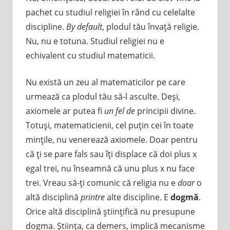
pachet cu studiul religiei în rând cu celelalte
discipline.
By default
, plodul tău învaţă religie.
Nu, nu e totuna. Studiul religiei nu e
echivalent cu studiul matematicii.
Nu există un zeu al matematicilor pe care
urmează ca plodul tău să-l asculte. Deşi,
axiomele ar putea fi
un fel de
principii divine.
Totuşi, matematicienii, cel puţin cei în toate
minţile, nu venerează axiomele. Doar pentru
că ţi se pare fals sau îţi displace că doi plus x
egal trei, nu înseamnă că unu plus x nu face
trei. Vreau să-ţi comunic că religia nu e
doar
o
altă disciplină
printre
alte discipline. E
dogmă
.
Orice altă disciplină ştiinţifică nu presupune
dogma. Ştiinţa, ca demers, implică mecanisme