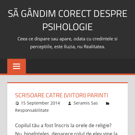
Skip
SĂ GÂNDIM CORECT DESPRE
to
content
PSIHOLOGIE
Ceea ce dispare sau apare, odata cu credintele si
perceptiile, este Iluzia, nu Realitatea.
SCRISOARE CATRE (VIITORI) PARINTI
15 September 2014
Seramis Sas
Responsabilitate
Copilul tău a fost înscris la orele de religie?
Nu, bineînţeles, deoarece rolul de elev vine la