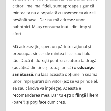
cititorii mei mai fideli, sunt aproape sigur că
mintea ta nu e populată cu asemenea aiureli
nesănătoase. Dar nu mă adresez unor
habotnici. Mi-aş consuma inutil din timp şi
efort.
Mă adresez ţie, sper, un părinte raţional şi
preocupat sincer de mintea fiicei sau fiului
tău. Dacă îţi doreşti pentru creatura ta dragă
(bucăţică din tine şi totuşi unică) o
educaţie
sănătoasă
, nu lăsa această opţiune în seama
unor împrejurări din viitor (ex: se va prinde el,
ea sau cândva va înţelege). Aceasta e
recomandarea mea. Dar tu eşti o
fiinţă liberă
(oare?) şi poţi face cum crezi.