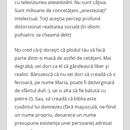
cu televiziunea
aneantizării
. Nu sunt câţiva.
Sunt milioane de concetăţeni „anesteziaţi”
intelectual. Toţi aceştia percep profund
distorsionat realitatea socială (în idiom
psihiatric se cheamă
delir
)
Nu cred că-ţi doreşti că plodul tău să facă
parte dintr-o masă de astfel de cetăţeni. Mai
degrabă, vei dori ca el să gândească liber şi
realist. Bănuiescă că nu vei dori să creadă că o
fecioară, pe nume Maria, poate fi dezvirginată
de sfântul duh :), iar o alta să fie bătută cu
pietre (!). Sau, să creadă că biblia este
cuvântul lui
dumnezeu
(fără majusculă, ne-fiind
un nume propriu, deoarece un nume
presupune existenţa unei persoane) adresat