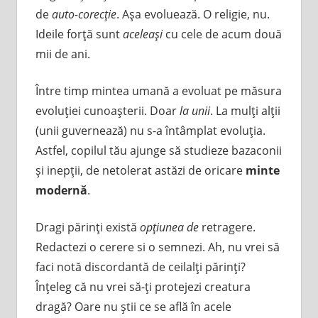
de
auto-corecţie
. Aşa evoluează. O religie, nu.
Ideile forţă sunt
aceleaşi
cu cele de acum două
mii de ani.
Între timp mintea umană a evoluat pe măsura
evoluţiei cunoaşterii. Doar
la unii
. La mulţi alţii
(unii guvernează) nu s-a întâmplat evoluţia.
Astfel, copilul tău ajunge să studieze bazaconii
şi inepţii, de netolerat astăzi de oricare
minte
modernă
.
Dragi părinţi există
opţiunea de
retragere.
Redactezi o cerere si o semnezi. Ah, nu vrei să
faci notă discordantă de ceilalţi părinţi?
Înţeleg că nu vrei să-ţi protejezi creatura
dragă? Oare nu ştii ce se află în acele