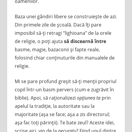
oamenilor.
Baza unei gândiri libere se construieşte de azi.
Din primele zile de şcoală. Dacă îţi pare
imposibil să-ţi retragi “lighioana” de la orele
de religie, o poţi ajuta
să discearnă între
basme, magie, bazaconii şi fapte reale,
folosind chiar conţinuturile din manualele de
religie.
Mi se pare profund greşit să-ţi menţii propriul
copil într-un basm pervers (cum e zugrăvit în
biblie). Apoi, să raţionalizezi
opţiunea ta
prin
apelul la tradiţie, la autoritate sau la
majoritate (aşa se face; aşa a zis directorul;
aşa fac toţi părinţii). Te bate zeul? Aceste idei,
scrise aici, vin de la
necuratu
? Fiind unul dintre