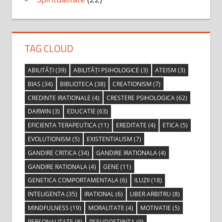
TAG CLOUD
ABILITĂȚI
(39)
ABILITĂȚI PSIHOLOGICE
(3)
ATEISM
(3)
BIAS
(34)
BIBLIOTECA
(38)
CREATIONISM
(7)
CREDINTE IRATIONALE
(4)
CRESTERE PSIHOLOGICA
(62)
DARWIN
(3)
EDUCATIE
(63)
EFICIENTA TERAPEUTICA
(11)
EREDITATE
(4)
ETICA
(5)
EVOLUTIONISM
(5)
EXISTENTIALISM
(7)
GANDIRE CRITICA
(34)
GANDIRE IRATIONALA
(4)
GANDIRE RATIONALA
(4)
GENE
(11)
GENETICA COMPORTAMENTALA
(6)
ILUZII
(18)
INTELIGENTA
(35)
IRATIONAL
(6)
LIBER ARBITRU
(8)
MINDFULNESS
(19)
MORALITATE
(4)
MOTIVATIE
(5)
PERSONALITATE
(8)
PSEUDOSTIINTA
(9)