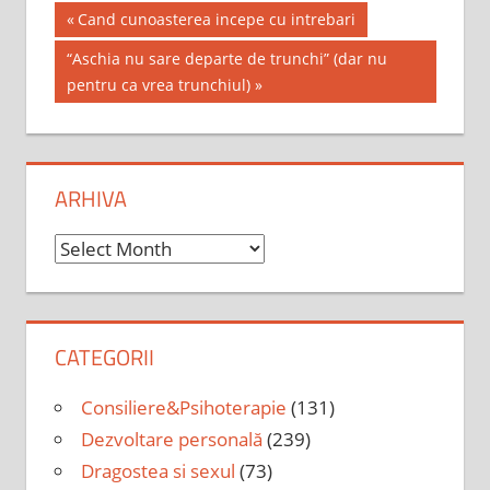
Post
Previous
Cand cunoasterea incepe cu intrebari
Post:
navigation
Next
“Aschia nu sare departe de trunchi” (dar nu
Post:
pentru ca vrea trunchiul)
ARHIVA
Arhiva
CATEGORII
Consiliere&Psihoterapie
(131)
Dezvoltare personală
(239)
Dragostea si sexul
(73)