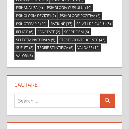
PSIHANALIZA
(4)
PSIHOLOGIA CUPLULUI
(10)
PSIHOLOGIA DECIZIEI
(2)
PSIHOLOGIE POZITIVA
(2)
PSIHOTERAPIE
(29)
RATIUNE
(37)
RELATII DE CUPLU
(5)
RELIGIE
(6)
SANATATE
(2)
SCEPTICISM
(6)
SELECTIA NATURALA
(5)
STRATEGII INTELIGENTE
(43)
SUFLET
(2)
TEORIE STIINTIFICA
(6)
VALOARE
(12)
VALORI
(6)
CAUTARE
Search
Search
for: