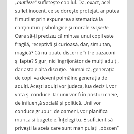
„mutileze”
sufleteşte copilul. Da, exact, acel
suflet inocent, ce se doreşte protejat, ar putea
fi mutilat prin expunerea sistematică la
conţinuturi psihologice şi morale
suspecte.
Oare să-ţi precizez că mintea unui copil este
fragilă, receptivă şi curioasă, dar, simultan,
magică? Că nu poate discerne între bazaconii
şi fapte? Sigur, nici îngrijorător de mulţi adulţi,
dar asta e altă discuţie. Numai că, generaţia
de copii va deveni poimâine generaţia de
adulţi. Aceşti adulţi vor judeca, lua decizii, vor
vota şi conduce. Iar unii vor fi în posturi cheie,
de influenţă socială şi politică. Unii vor
conduce grupuri de oameni, vor planifica
munca si bugetele. Înţelegi tu. E suficient să
priveşti la aceia care sunt manipulaţi „obscen”