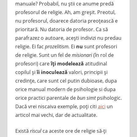
manuale? Probabil, nu ştii ce anume predă
profesorul de religie. Ah, am greşit. Preotul,
nu profesorul, doarece datoria preoţească e
prioritară. Nu datoria de profesor. Ca să
parafrazez o autoare, aceşti indivizi nu predau
religie. Ei fac
prozelitism.
Ei
nu
sunt profesori
de religie. Sunt un fel de
misionari
(în rol de
profesori) care
îţi modelează
atitudinal
copilul şi
îi inoculează
valori, principii şi
credinţe, care sunt cel putin dubioase, dupa
orice manual modern de psihologie si dupa
orice practici parentale de
bun simt
psihologic.
Dacă vrei niscaiva exemple, poţi citi
aici
un
articol mai vechi, dar de actualitate.
Există
riscul
ca aceste ore de religie să-ţi