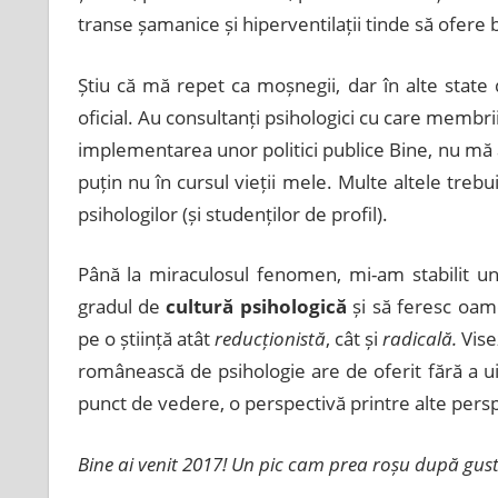
transe șamanice și hiperventilații tinde să ofere b
Știu că mă repet ca moșnegii, dar în alte state 
oficial. Au consultanți psihologici cu care membr
implementarea unor politici publice Bine, nu mă 
puțin nu în cursul vieții mele. Multe altele trebu
psihologilor (și studenților de profil).
Până la miraculosul fenomen, mi-am stabilit un țe
gradul de
cultură psihologică
și să feresc oame
pe o știință atât
reducționistă
, cât și
radicală.
Vise
românească de psihologie are de oferit fără a uita
punct de vedere, o perspectivă printre alte pers
Bine ai venit 2017! Un pic cam prea roșu după gust