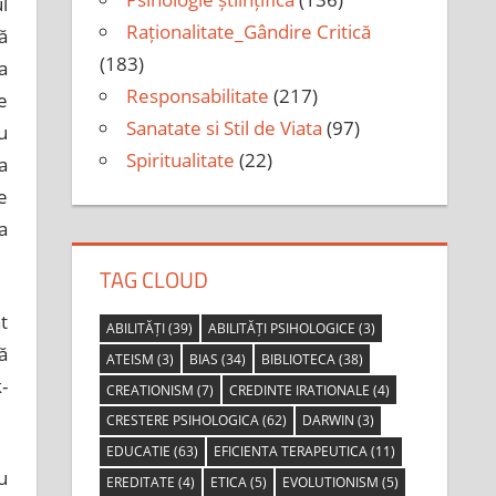
l
Raționalitate_Gândire Critică
ă
(183)
a
Responsabilitate
(217)
e
Sanatate si Stil de Viata
(97)
u
Spiritualitate
(22)
a
e
a
TAG CLOUD
t
ABILITĂȚI
(39)
ABILITĂȚI PSIHOLOGICE
(3)
ă
ATEISM
(3)
BIAS
(34)
BIBLIOTECA
(38)
-
CREATIONISM
(7)
CREDINTE IRATIONALE
(4)
CRESTERE PSIHOLOGICA
(62)
DARWIN
(3)
EDUCATIE
(63)
EFICIENTA TERAPEUTICA
(11)
u
EREDITATE
(4)
ETICA
(5)
EVOLUTIONISM
(5)