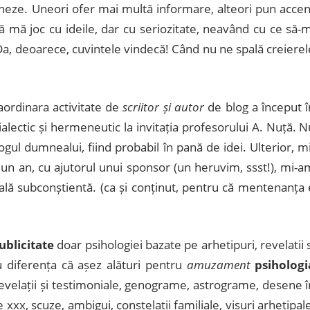
neze. Uneori ofer mai multă informare, alteori pun accen
 mă joc cu ideile, dar cu seriozitate, neavând cu ce să-m
 Da, deoarece, cuvintele vindecă! Când nu ne spală creierel
raordinara activitate de
scriitor și autor
de blog a început î
alectic și hermeneutic la invitația profesorului A. Nuță. N
ogul dumnealui, fiind probabil în pană de idei. Ulterior, mi
un an, cu ajutorul unui sponsor (un heruvim, ssst!), mi-a
ală subconștientă. (ca și conținut, pentru că mentenanța 
ublicitate
doar psihologiei bazate pe arhetipuri, revelatii s
cu diferența că așez alături pentru
amuzament
psihologi
evelații și testimoniale, genograme, astrograme, desene î
xx, scuze, ambigui, constelații familiale, visuri arhetipale