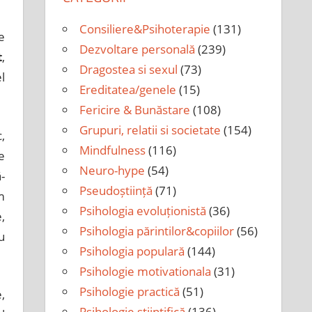
Consiliere&Psihoterapie
(131)
e
Dezvoltare personală
(239)
t
,
Dragostea si sexul
(73)
l
Ereditatea/genele
(15)
Fericire & Bunăstare
(108)
Grupuri, relatii si societate
(154)
c,
Mindfulness
(116)
e
Neuro-hype
(54)
-
Pseudoștiință
(71)
m
Psihologia evoluționistă
(36)
,
Psihologia părintilor&copiilor
(56)
u
Psihologia populară
(144)
Psihologie motivationala
(31)
Psihologie practică
(51)
,
Psihologie științifică
(136)