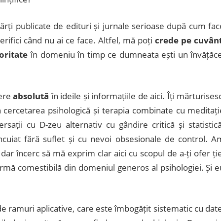
ărți publicate de edituri și jurnale serioase după cum fac
erifici când nu ai ce face. Altfel, mă poți
crede pe cuvân
oritate
în domeniu în timp ce dumneata ești un învățăce
ere
absolută
în ideile și informațiile de aici. Îți mărturises
n cercetarea psihologică și terapia combinate cu meditați
rsații cu D-zeu alternativ cu gândire critică și statistică
cuiat fără suflet și cu nevoi obsesionale de control. A
dar încerc să mă exprim clar aici cu scopul de a-ți ofer ție
ormă comestibilă din domeniul generos al psihologiei. Și e
de ramuri aplicative, care este îmbogățit sistematic cu date