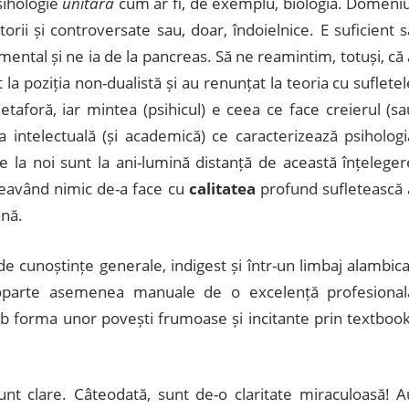
psihologie
unitară
cum ar fi, de exemplu, biologia. Domeniu
torii și controversate sau, doar, îndoielnice. E suficient s
al și ne ia de la pancreas. Să ne reamintim, totuși, că 
la poziția non-dualistă și au renunțat la teoria cu sufletel
taforă, iar mintea (psihicul) e ceea ce face creierul (sa
a intelectuală (și academică) ce caracterizează psihologi
 de la noi sunt la ani-lumină distanță de această înțeleger
având nimic de-a face cu
calitatea
profund sufletească 
ină.
de cunoștințe generale, indigest și într-un limbaj alambica
oparte asemenea manuale de o excelență profesional
sub forma unor povești frumoase și incitante prin textbook
nt clare. Câteodată, sunt de-o claritate miraculoasă! A