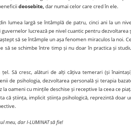
eneficii
deosebite,
dar numai celor care cred în ele.
din lumea largă se întâmplă de patru, cinci ani la un nive
ii guvernelor lucrează pe nivel cuantic pentru dezvoltarea ș
aștept să se întâmple un așa fenomen miraculos la noi. Ce
ie să se schimbe între timp și nu doar în practica și studiu
l. Să cresc, alături de alți câțiva temerari (și înaintași)
nii de psihologia, dezvoltarea personală și terapia bazat
z la oameni cu mințile deschise și receptive la ceea ce piaț
 că știința, implicit știința psihologică, reprezintă doar u
pective.
ul meu, dar I-LUMINAT să fie!