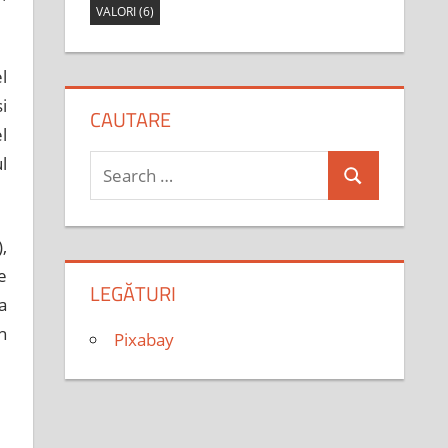
VALORI
(6)
l
i
CAUTARE
l
l
Search
Search
for:
,
e
LEGĂTURI
a
n
Pixabay