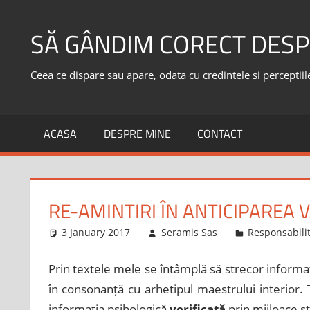
Skip
to
SĂ GÂNDIM CORECT DESP
content
Ceea ce dispare sau apare, odata cu credintele si perceptiile,
ACASA
DESPRE MINE
CONTACT
RE-AMINTIRI ÎN ANTICIPAREA VÂ
3 January 2017
Seramis Sas
Responsabili
Prin textele mele se întâmplă să strecor informați
în consonanță cu arhetipul maestrului interior. 
informația psihologică
verificată
prin mijloace ști