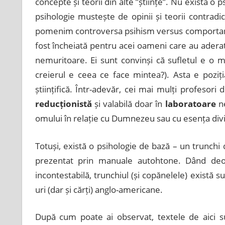
concepte și teorii din alte ”științe”. Nu există o 
psihologie mustește de opinii și teorii contradic
pomenim controversa psihism versus comportament
fost încheiată pentru acei oameni care au aderat 
nemuritoare. Ei sunt convinși că sufletul e o me
creierul e ceea ce face mintea?). Asta e poziți
științifică. Într-adevăr, cei mai mulți profesori
reducționistă
și valabilă doar în
laboratoare
ne
omului în relație cu Dumnezeu sau cu esența div
Totuși, există o psihologie de bază – un trunchi 
prezentat prin manuale autohtone. Dând de
incontestabilă, trunchiul (și copănelele) există 
uri (dar și cărți) anglo-americane.
După cum poate ai observat, textele de aici su