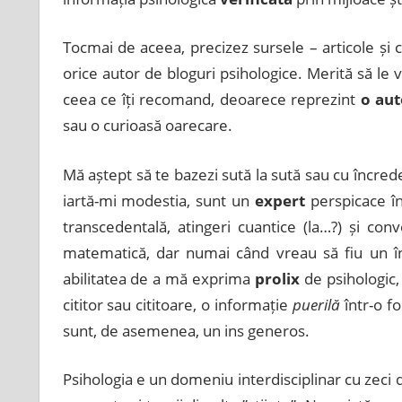
Tocmai de aceea, precizez sursele – articole și c
orice autor de bloguri psihologice. Merită să le v
ceea ce îți recomand, deoarece reprezint
o aut
sau o curioasă oarecare.
Mă aștept să te bazezi sută la sută sau cu încred
iartă-mi modestia, sunt un
expert
perspicace
î
transcedentală, atingeri cuantice (la…?) și conve
matematică, dar numai când vreau să fiu un în
abilitatea de a mă exprima
prolix
de psihologic, 
cititor sau cititoare, o informație
puerilă
într-o f
sunt, de asemenea, un ins generos.
Psihologia e un domeniu interdisciplinar cu zeci 