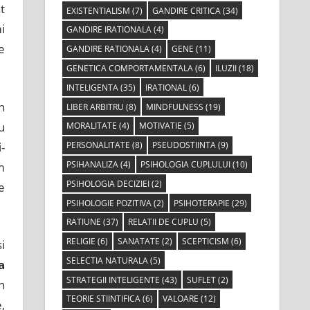
t
EXISTENTIALISM
(7)
GANDIRE CRITICA
(34)
i
GANDIRE IRATIONALA
(4)
e
GANDIRE RATIONALA
(4)
GENE
(11)
GENETICA COMPORTAMENTALA
(6)
ILUZII
(18)
INTELIGENTA
(35)
IRATIONAL
(6)
n
LIBER ARBITRU
(8)
MINDFULNESS
(19)
u
MORALITATE
(4)
MOTIVATIE
(5)
-
PERSONALITATE
(8)
PSEUDOSTIINTA
(9)
PSIHANALIZA
(4)
PSIHOLOGIA CUPLULUI
(10)
m
PSIHOLOGIA DECIZIEI
(2)
e
PSIHOLOGIE POZITIVA
(2)
PSIHOTERAPIE
(29)
RATIUNE
(37)
RELATII DE CUPLU
(5)
RELIGIE
(6)
SANATATE
(2)
SCEPTICISM
(6)
i
SELECTIA NATURALA
(5)
a
STRATEGII INTELIGENTE
(43)
SUFLET
(2)
n
TEORIE STIINTIFICA
(6)
VALOARE
(12)
,