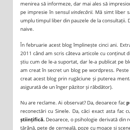
menirea să informeze, dar mai ales să impresio
pe impresie în sensul
vindecării.
Mă simt liber să
umplu timpul liber din pauzele de la consultații.
naive.
În februarie acest blog împlinește cinci ani. Ext
2011 când am scris câteva articole cu conținut di
știu cum de le-a suportat, dar le-a publicat pe bl
am creat în secret un blog pe wordpress. Peste 
creat acest blog prin rugăciune și puterea ment
asigurată de un înger păzitor și răbdător).
Nu are reclame. Ai observat? Da, deoarece fac
p
reconectări cu Sinele. Da, căci exact asta fac 
științifică.
Deoarece, o psihologie derivată din r
țărână, pete de cerneală, poze cu moace și scene x