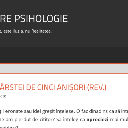
RE PSIHOLOGIE
 este Iluzia, nu Realitatea.
RSTEI DE CINCI ANIȘORI (REV.)
tate
i eronate sau idei greșit înțelese. O fac dinadins ca să intr
Te-am pierdut de cititor? Să înțeleg că
apreciezi
mai mul
ințifice?