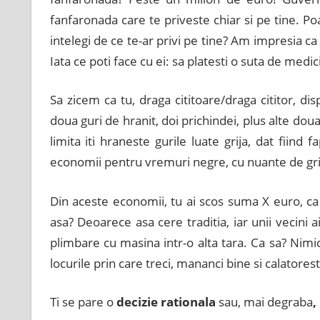
fanfaronada care te priveste chiar si pe tine. Po
intelegi de ce te-ar privi pe tine? Am impresia c
Iata ce poti face cu ei: sa platesti o suta de medi
Sa zicem ca tu, draga cititoare/draga cititor, d
doua guri de hranit, doi prichindei, plus alte dou
limita iti hraneste gurile luate grija, dat fiind
economii pentru vremuri negre, cu nuante de gri
Din aceste economii, tu ai scos suma X euro, ca 
asa? Deoarece asa cere traditia, iar unii vecini ai
plimbare cu masina intr-o alta tara. Ca sa? Nimic
locurile prin care treci, mananci bine si calatores
Ti se pare o
decizie rationala
sau, mai degraba
,