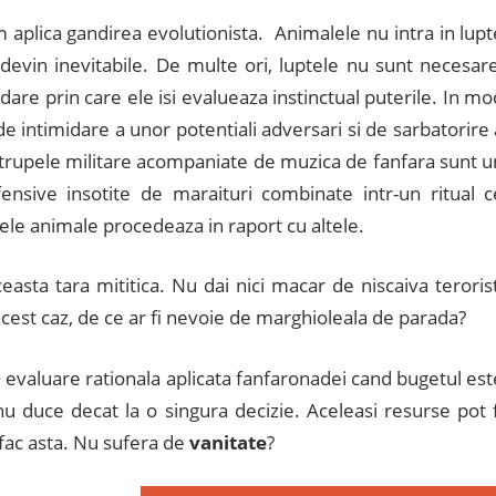
 aplica gandirea evolutionista. Animalele nu intra in lupt
evin inevitabile. De multe ori, luptele nu sunt necesare
dare prin care ele isi evalueaza instinctual puterile. In mo
e intimidare a unor potentiali adversari si de sarbatorire 
 si trupele militare acompaniate de muzica de fanfara sunt u
ofensive insotite de maraituri combinate intr-un ritual c
le animale procedeaza in raport cu altele.
ceasta tara mititica. Nu dai nici macar de niscaiva terorist
cest caz, de ce ar fi nevoie de marghioleala de parada?
 O evaluare rationala aplicata fanfaronadei cand bugetul est
nu duce decat la o singura decizie. Aceleasi resurse pot f
 fac asta. Nu sufera de
vanitate
?