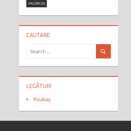
VALORI
(6)
CAUTARE
Search
Search
for:
LEGĂTURI
Pixabay