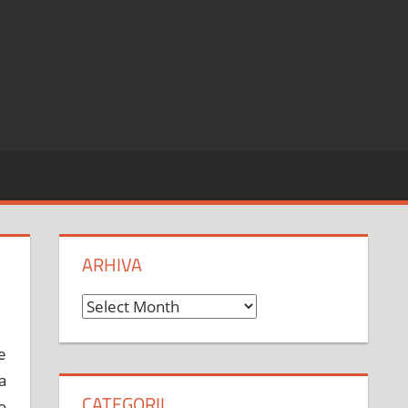
ARHIVA
Arhiva
e
a
CATEGORII
o