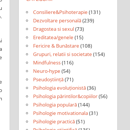
u
Consiliere&Psihoterapie
(131)
.
Dezvoltare personală
(239)
Dragostea si sexul
(73)
Ereditatea/genele
(15)
i
Fericire & Bunăstare
(108)
a
Grupuri, relatii si societate
(154)
e
Mindfulness
(116)
Neuro-hype
(54)
Pseudoștiință
(71)
e
Psihologia evoluționistă
(36)
 o
Psihologia părintilor&copiilor
(56)
n
Psihologia populară
(144)
Psihologie motivationala
(31)
Psihologie practică
(51)
Psihologie științifică
(136)