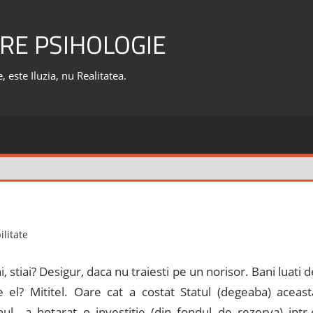
RE PSIHOLOGIE
 este Iluzia, nu Realitatea.
litate
stiai? Desigur, daca nu traiesti pe un norisor. Bani luati d
 el? Mititel. Oare cat a costat Statul (degeaba) aceast
l a hotarat o investitie (din fondul de rezerva) intr-