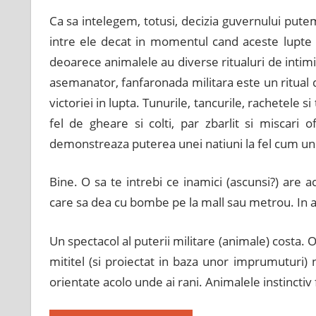
Ca sa intelegem, totusi, decizia guvernului putem
intre ele decat in momentul cand aceste lupte d
deoarece animalele au diverse ritualuri de intimi
asemanator, fanfaronada militara este un ritual d
victoriei in lupta. Tunurile, tancurile, rachetele
fel de gheare si colti, par zbarlit si miscari 
demonstreaza puterea unei natiuni la fel cum une
Bine. O sa te intrebi ce inamici (ascunsi?) are a
care sa dea cu bombe pe la mall sau metrou. In a
Un spectacol al puterii militare (animale) costa.
mititel (si proiectat in baza unor imprumuturi) 
orientate acolo unde ai rani. Animalele instinctiv