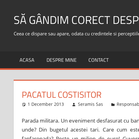
Skip
to
SĂ GÂNDIM CORECT DESP
content
Ceea ce dispare sau apare, odata cu credintele si perceptiile,
ACASA
DESPRE MINE
CONTACT
PACATUL COSTISITOR
1 December 2013
Seramis Sas
Responsabi
Parada militara. Un eveniment desfasurat cu bani, 
unde? Din bugetul acestei tari. Care cum este
fanfaronada? Peste un milion de euro! Guvernu