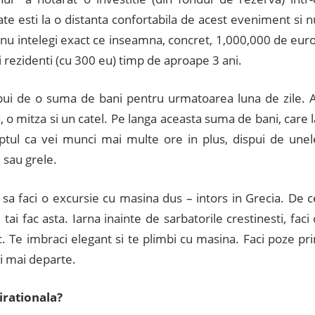
ate esti la o distanta confortabila de acest eveniment si n
a nu intelegi exact ce inseamna, concret, 1,000,000 de euro
ci rezidenti (cu 300 eu) timp de aproape 3 ani.
ispui de o suma de bani pentru urmatoarea luna de zile. A
a, o mitza si un catel. Pe langa aceasta suma de bani, care l
 faptul ca vei munci mai multe ore in plus, dispui de unel
 sau grele.
sa faci o excursie cu masina dus – intors in Grecia. De c
 tai fac asta. Iarna inainte de sarbatorile crestinesti, faci
. Te imbraci elegant si te plimbi cu masina. Faci poze pri
ti mai departe.
 irationala?