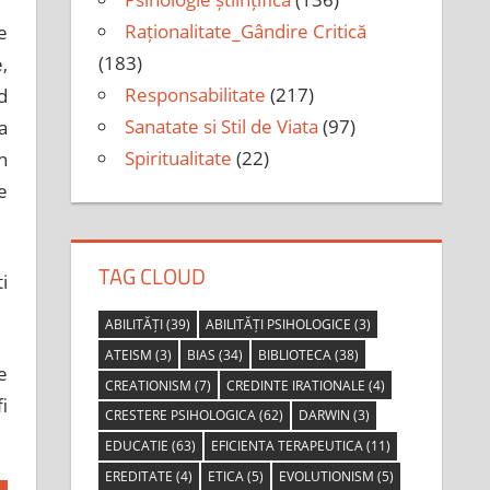
Raționalitate_Gândire Critică
e
(183)
,
Responsabilitate
(217)
d
Sanatate si Stil de Viata
(97)
a
Spiritualitate
(22)
n
e
TAG CLOUD
i
ABILITĂȚI
(39)
ABILITĂȚI PSIHOLOGICE
(3)
ATEISM
(3)
BIAS
(34)
BIBLIOTECA
(38)
e
CREATIONISM
(7)
CREDINTE IRATIONALE
(4)
i
CRESTERE PSIHOLOGICA
(62)
DARWIN
(3)
EDUCATIE
(63)
EFICIENTA TERAPEUTICA
(11)
EREDITATE
(4)
ETICA
(5)
EVOLUTIONISM
(5)