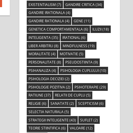
EXISTENTIALISM
(7)
GANDIRE CRITICA
(34)
GANDIRE IRATIONALA
(4)
GANDIRE RATIONALA
(4)
GENE
(11)
GENETICA COMPORTAMENTALA
(6)
ILUZII
(18)
INTELIGENTA
(35)
IRATIONAL
(6)
LIBER ARBITRU
(8)
MINDFULNESS
(19)
MORALITATE
(4)
MOTIVATIE
(5)
PERSONALITATE
(8)
PSEUDOSTIINTA
(9)
PSIHANALIZA
(4)
PSIHOLOGIA CUPLULUI
(10)
PSIHOLOGIA DECIZIEI
(2)
PSIHOLOGIE POZITIVA
(2)
PSIHOTERAPIE
(29)
RATIUNE
(37)
RELATII DE CUPLU
(5)
RELIGIE
(6)
SANATATE
(2)
SCEPTICISM
(6)
SELECTIA NATURALA
(5)
STRATEGII INTELIGENTE
(43)
SUFLET
(2)
TEORIE STIINTIFICA
(6)
VALOARE
(12)