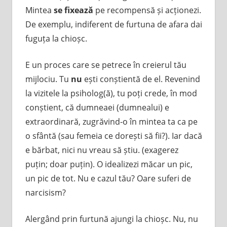
Mintea
se fixează
pe recompensă și acționezi.
De exemplu, indiferent de furtuna de afara dai
fuguța la chioșc.
E un proces care se petrece în creierul tău
mijlociu. Tu
nu
ești conștientă de el. Revenind
la vizitele la psiholog(ă), tu poți crede, în mod
conștient, că dumneaei (dumnealui) e
extraordinară, zugrăvind-o în mintea ta ca pe
o sfântă (sau femeia ce dorești să fii?). Iar dacă
e bărbat, nici nu vreau să știu. (exagerez
puțin; doar puțin). O idealizezi măcar un pic,
un pic de tot. Nu e cazul tău? Oare suferi de
narcisism?
Alergând prin furtună ajungi la chioșc. Nu, nu