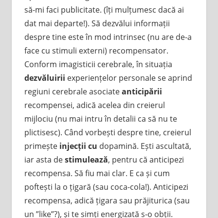
să-mi faci publicitate. (îți mulțumesc dacă ai
dat mai departe!). Să dezvălui informații
despre tine este în mod intrinsec (nu are de-a
face cu stimuli externi) recompensator.
Conform imagisticii cerebrale, în situația
dezvăluirii
experiențelor personale se aprind
regiuni cerebrale asociate
anticipării
recompensei, adică acelea din creierul
mijlociu (nu mai intru în detalii ca să nu te
plictisesc). Când vorbești despre tine, creierul
primește
injecții cu
dopamină. Ești ascultată,
iar asta de
stimulează
, pentru că anticipezi
recompensa. Să fiu mai clar. E ca și cum
poftești la o țigară (sau coca-cola!). Anticipezi
recompensa, adică țigara sau prăjiturica (sau
un ”like”?), și te simți energizată s-o obții.