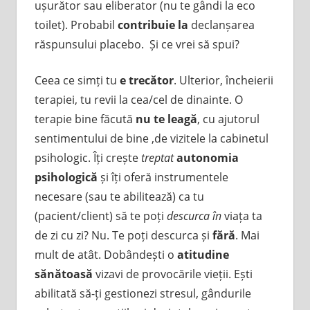
ușurător sau eliberator (nu te gândi la eco
toilet). Probabil
contribuie la
declanșarea
răspunsului placebo. Și ce vrei să spui?
Ceea ce simți tu
e trecător
. Ulterior, încheierii
terapiei, tu revii la cea/cel de dinainte. O
terapie bine făcută
nu te leagă
, cu ajutorul
sentimentului de bine ,de vizitele la cabinetul
psihologic. Îți crește
treptat
autonomia
psihologică
și îți oferă instrumentele
necesare (sau te abilitează) ca tu
(pacient/client) să te poți
descurca în
viața ta
de zi cu zi? Nu. Te poți descurca și
fără
. Mai
mult de atât. Dobândești o
atitudine
sănătoasă
vizavi de provocările vieții. Ești
abilitată să-ți gestionezi stresul, gândurile