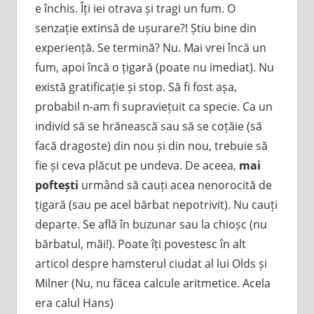
e închis. Îți iei otrava și tragi un fum. O
senzație extinsă de ușurare?! Știu bine din
experiență. Se termină? Nu. Mai vrei încă un
fum, apoi încă o țigară (poate nu imediat). Nu
există gratificație și stop. Să fi fost așa,
probabil n-am fi supraviețuit ca specie. Ca un
individ să se hrănească sau să se coțăie (să
facă dragoste) din nou și din nou, trebuie să
fie și ceva plăcut pe undeva. De aceea,
mai
poftești
urmând să cauți acea nenorocită de
țigară (sau pe acel bărbat nepotrivit). Nu cauți
departe. Se află în buzunar sau la chioșc (nu
bărbatul, măi!). Poate îți povestesc în alt
articol despre hamsterul ciudat al lui Olds și
Milner (Nu, nu făcea calcule aritmetice. Acela
era calul Hans)