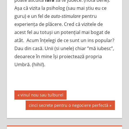
Așa că vizita la psiholog (sau mai știu eu ce
guru) e un fel de
auto-stimulare
pentru
experiența de plăcere. Cred că vizitele de
acest fel au totuși un potențial mai bogat de
atât. Acum înțelegi de ce sunt un ins popular?
Dau din casă. Unii (si unele) chiar ”mă iubesc”,
deoarece în mine își proiectează propria
Umbră. (hihi!).
Post
Previous
vinul nou sau tulburel
Post:
navigation
Next
cinci secrete pentru o negociere perfectă
Post: