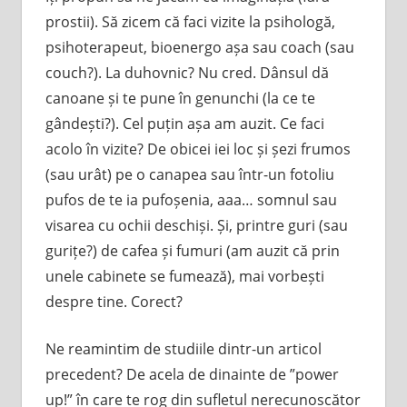
prostii). Să zicem că faci vizite la psihologă,
psihoterapeut, bioenergo așa sau coach (sau
couch?). La duhovnic? Nu cred. Dânsul dă
canoane și te pune în genunchi (la ce te
gândești?). Cel puțin așa am auzit. Ce faci
acolo în vizite? De obicei iei loc și șezi frumos
(sau urât) pe o canapea sau într-un fotoliu
pufos de te ia pufoșenia, aaa… somnul sau
visarea cu ochii deschiși. Și, printre guri (sau
gurițe?) de cafea și fumuri (am auzit că prin
unele cabinete se fumează), mai vorbești
despre tine. Corect?
Ne reamintim de studiile dintr-un articol
precedent? De acela de dinainte de ”power
up!” în care te rog din sufletul nerecunoscător