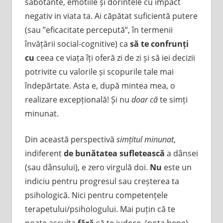
sabotante, emotiile și dorintele cu impact
negativ in viata ta. Ai căpătat suficientă putere
(sau ”eficacitate percepută”, în termenii
învățării social-cognitive) ca
să te confrunți
cu
ceea ce viața îți oferă zi de zi și să iei decizii
potrivite cu valorile și scopurile tale mai
îndepărtate. Asta e, după mintea mea, o
realizare excepțională! Și nu
doar că
te simți
minunat.
Din această perspectivă
simțitul minunat
,
indiferent
de bunătatea sufletească
a dânsei
(sau dânsului), e zero virgulă doi.
Nu
este un
indiciu pentru progresul sau creșterea ta
psihologică. Nici pentru competențele
terapetului/psihologului. Mai puțin că te
poate asculta
fără
să te judece. (nota bene).