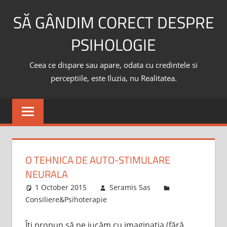
Skip
SĂ GÂNDIM CORECT DESPRE
to
content
PSIHOLOGIE
Ceea ce dispare sau apare, odata cu credintele si
perceptiile, este Iluzia, nu Realitatea.
O TEHNICA DE AUTO-STIMULARE
NEURALA
1 October 2015
Seramis Sas
Consiliere&Psihoterapie
Îți propun să ne jucăm cu imaginația (fără