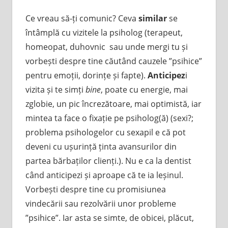
Ce vreau să-ți comunic? Ceva
similar
se
întâmplă cu vizitele la psiholog (terapeut,
homeopat, duhovnic sau unde mergi tu și
vorbești despre tine căutând cauzele ”psihice”
pentru emoții, dorințe și fapte).
Anticipez
i
vizita și te simți
bine
, poate cu energie, mai
zglobie, un pic încrezătoare, mai optimistă, iar
mintea ta face o fixație pe psiholog(ă) (sexi?;
problema psihologelor cu sexapil e că pot
deveni cu ușurință ținta avansurilor din
partea bărbaților clienți.). Nu e ca la dentist
când anticipezi și aproape că te ia leșinul.
Vorbești despre tine cu promisiunea
vindecării sau rezolvării unor probleme
”psihice”. Iar asta se simte, de obicei, plăcut,