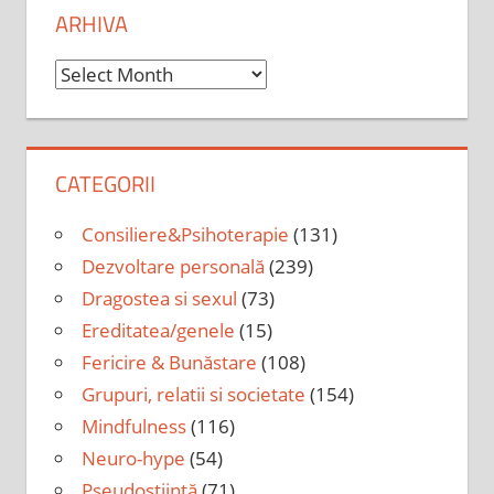
ARHIVA
Arhiva
CATEGORII
Consiliere&Psihoterapie
(131)
Dezvoltare personală
(239)
Dragostea si sexul
(73)
Ereditatea/genele
(15)
Fericire & Bunăstare
(108)
Grupuri, relatii si societate
(154)
Mindfulness
(116)
Neuro-hype
(54)
Pseudoștiință
(71)