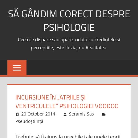
Skip
SĂ GÂNDIM CORECT DESPRE
to
content
PSIHOLOGIE
Ceea ce dispare sau apare, odata cu credintele si
perceptiile, este Iluzia, nu Realitatea.
INCURSIUNE ÎN „ATRIILE ŞI
VENTRICULELE” PSIHOLOGIEI VOODOO
20 October 2014
Seramis Sas
Pseudoștiință
Trebuie să fi ajuns la urechile tale unele teorii