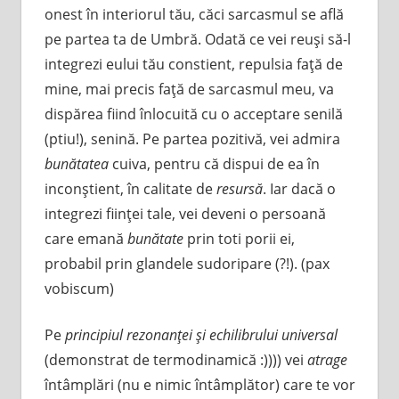
onest în interiorul tău, căci sarcasmul se află
pe partea ta de Umbră. Odată ce vei reuşi să-l
integrezi eului tău constient, repulsia faţă de
mine, mai precis faţă de sarcasmul meu, va
dispărea fiind înlocuită cu o acceptare senilă
(ptiu!), senină. Pe partea pozitivă, vei admira
bunătatea
cuiva, pentru că dispui de ea în
inconştient, în calitate de
resursă
. Iar dacă o
integrezi fiinţei tale, vei deveni o persoană
care emană
bunătate
prin toti porii ei,
probabil prin glandele sudoripare (?!). (pax
vobiscum)
Pe
principiul rezonanţei şi echilibrului universal
(demonstrat de termodinamică :)))) vei
atrage
întâmplări (nu e nimic întâmplător) care te vor