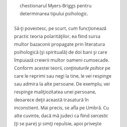
chestionarul Myers-Briggs pentru
determinarea tipului psihologic.
Să-ţi povestesc, pe scurt, cum funcţionează
practic teoria polarităţilor, ea fiind sursa
multor bazaconii propagate prin literatura
psihologică (şi spirituală) de doi bani şi care
împuiază creierii multor oameni cumsecade.
Conform acestei teorii,
conţinuturile psihice
pe
care le reprimi sau negi la tine, le vei respinge
sau admira la alte persoane. De exemplu, vei
respinge maliţiozitatea unei persoane,
deoarece deţii această trasatură în
inconstient. Mai precis, se afla pe Umbră. Cu
alte cuvinte, dacă mă judeci ca fiind
sarcastic
(ţi se pare) şi simţi repulsie, apoi priveşte