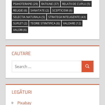
PSIHOTERAPIE
(29)
RATIUNE
(37)
RELATII DE CUPLU
(5)
RELIGIE
(6)
SANATATE
(2)
SCEPTICISM
(6)
SELECTIA NATURALA
(5)
STRATEGII INTELIGENTE
(43)
SUFLET
(2)
TEORIE STIINTIFICA
(6)
VALOARE
(12)
VALORI
(6)
CAUTARE
Search
Search
for:
LEGĂTURI
Pixabay