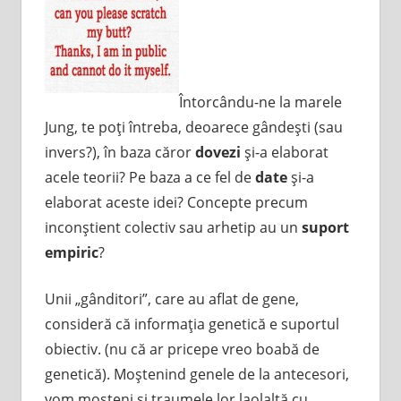
Întorcându-ne la marele
Jung, te poţi întreba, deoarece gândeşti (sau
invers?), în baza căror
dovezi
şi-a elaborat
acele teorii? Pe baza a ce fel de
date
şi-a
elaborat aceste idei? Concepte precum
inconştient colectiv sau arhetip au un
suport
empiric
?
Unii „gânditori”, care au aflat de gene,
consideră că informaţia genetică e suportul
obiectiv. (nu că ar pricepe vreo boabă de
genetică). Moştenind genele de la antecesori,
vom moşteni şi traumele lor laolaltă cu