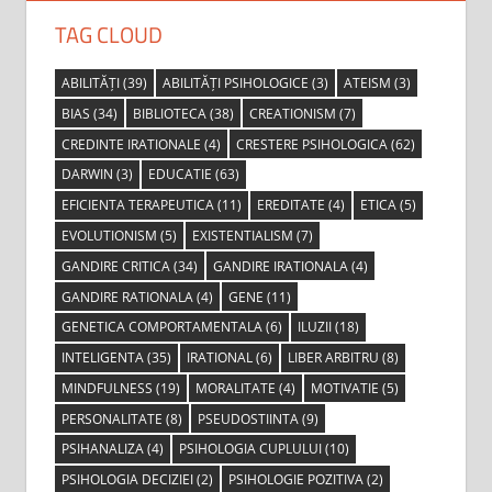
TAG CLOUD
ABILITĂȚI
(39)
ABILITĂȚI PSIHOLOGICE
(3)
ATEISM
(3)
BIAS
(34)
BIBLIOTECA
(38)
CREATIONISM
(7)
CREDINTE IRATIONALE
(4)
CRESTERE PSIHOLOGICA
(62)
DARWIN
(3)
EDUCATIE
(63)
EFICIENTA TERAPEUTICA
(11)
EREDITATE
(4)
ETICA
(5)
EVOLUTIONISM
(5)
EXISTENTIALISM
(7)
GANDIRE CRITICA
(34)
GANDIRE IRATIONALA
(4)
GANDIRE RATIONALA
(4)
GENE
(11)
GENETICA COMPORTAMENTALA
(6)
ILUZII
(18)
INTELIGENTA
(35)
IRATIONAL
(6)
LIBER ARBITRU
(8)
MINDFULNESS
(19)
MORALITATE
(4)
MOTIVATIE
(5)
PERSONALITATE
(8)
PSEUDOSTIINTA
(9)
PSIHANALIZA
(4)
PSIHOLOGIA CUPLULUI
(10)
PSIHOLOGIA DECIZIEI
(2)
PSIHOLOGIE POZITIVA
(2)