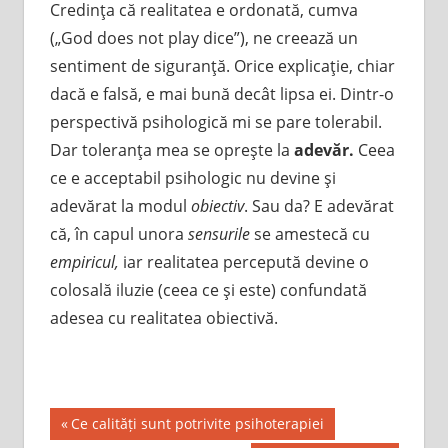
Credinţa că realitatea e ordonată, cumva
(„God does not play dice”), ne creează un
sentiment de siguranţă. Orice explicaţie, chiar
dacă e falsă, e mai bună decât lipsa ei. Dintr-o
perspectivă psihologică mi se pare tolerabil.
Dar toleranţa mea se opreşte la
adevăr.
Ceea
ce e acceptabil psihologic nu devine şi
adevărat la modul
obiectiv
. Sau da? E adevărat
că, în capul unora
sensurile
se amestecă cu
empiricul,
iar realitatea percepută devine o
colosală iluzie (ceea ce şi este) confundată
adesea cu realitatea obiectivă.
Post
Previous
Ce calități sunt potrivite psihoterapiei
Post: