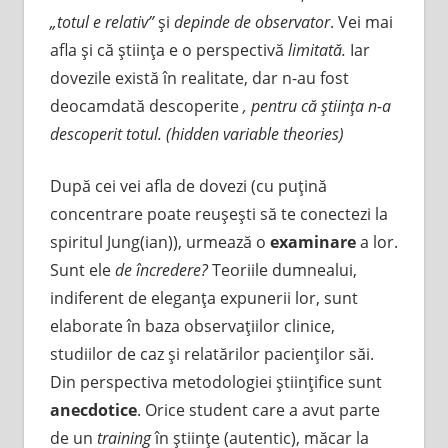
„totul e relativ”
şi
depinde de observator
. Vei mai
afla şi că ştiinţa e o perspectivă
limitată.
Iar
dovezile există în realitate, dar n-au fost
deocamdată descoperite
, pentru că ştiinţa n-a
descoperit totul. (
hidden variable theories)
După cei vei afla de dovezi (cu puţină
concentrare poate reuşeşti să te conectezi la
spiritul Jung(ian)), urmează o
examinare
a lor.
Sunt ele
de încredere?
Teoriile dumnealui,
indiferent de eleganţa expunerii lor, sunt
elaborate în baza observaţiilor clinice,
studiilor de caz şi relatărilor pacienţilor săi.
Din perspectiva metodologiei ştiinţifice sunt
anecdotice
. Orice student care a avut parte
de un
training
în ştiinţe (autentic), măcar la