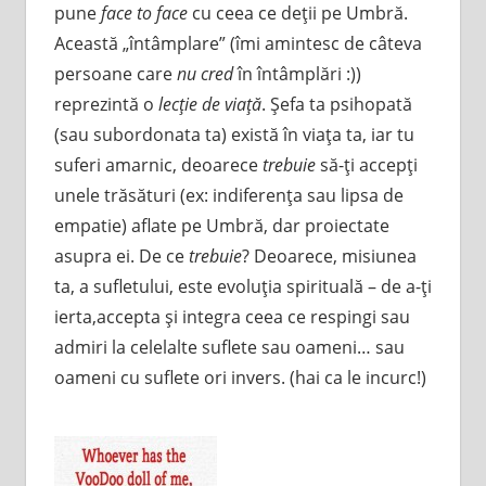
pune
face to face
cu ceea ce deţii pe Umbră.
Această „întâmplare” (îmi amintesc de câteva
persoane care
nu cred
în întâmplări :))
reprezintă o
lecţie de viaţă
. Şefa ta psihopată
(sau subordonata ta) există în viaţa ta, iar tu
suferi amarnic, deoarece
trebuie
să-ţi accepţi
unele trăsături (ex: indiferenţa sau lipsa de
empatie) aflate pe Umbră, dar proiectate
asupra ei. De ce
trebuie
? Deoarece, misiunea
ta, a sufletului, este evoluţia spirituală – de a-ţi
ierta,accepta şi integra ceea ce respingi sau
admiri la celelalte suflete sau oameni… sau
oameni cu suflete ori invers. (hai ca le incurc!)