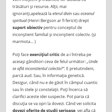
trăsături şi resurse. Alţii, mai
ignoranţi,apelează la
eterul divin
sau
oceanul
spiritual
(Henri Bergson ar fi fericit) drept
suport obiectiv
pentru conceptul de
inconştient familial şi inconştient colectiv. (şi
marmota… )
Poţi face
exerciţiul critic
de a-i întreba pe
aceiaşi gânditori ceva de felul următor:
„Unde
se află inconstientul colectiv?”.
E pretutindeni,
parcă aud. Sau, în informaţia genetică.
Desigur, când nu e de găsit în câmpul cuantic
sau în stele şi constelaţii. Poţi încerca să
clarifici aceste idei suspecte. Pot paria că
discuţia se va opri la dovezi. Când vei solicita
dovezi oferite de studii serioase
, vei afla că