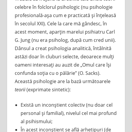
celebre în folclorul psihologic (nu psihologie
profesională-aşa cum e practicată şi înţeleasă
în secolul XXI). Cele la care mă gândesc, în
acest moment, aparţin marelui psihiatru Carl
G. Jung (nu era psiholog, după cum cred unii).
Dânsul a creat psihologia analitică, întâlnită
astăzi doar în cluburi selecte, deoarece mulţi
oameni interesaţi au auzit de „Omul care îşi
confunda soţia cu o pălărie” (O. Sacks).
Această psihologie are la bază următoarele
teorii
(exprimate sintetic):
Există un inconştient colectiv (nu doar cel
personal şi familial), nivelul cel mai profund
al psihismului;
În acest inconştient se află arhetipuri (de