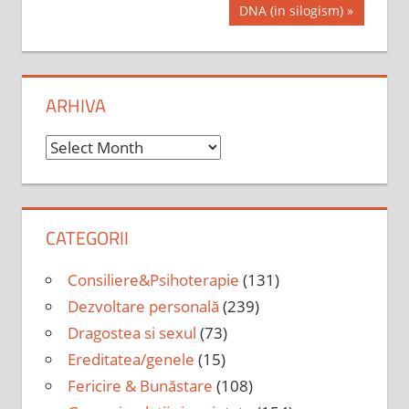
navigation
Next
DNA (in silogism)
Post:
ARHIVA
Arhiva
CATEGORII
Consiliere&Psihoterapie
(131)
Dezvoltare personală
(239)
Dragostea si sexul
(73)
Ereditatea/genele
(15)
Fericire & Bunăstare
(108)