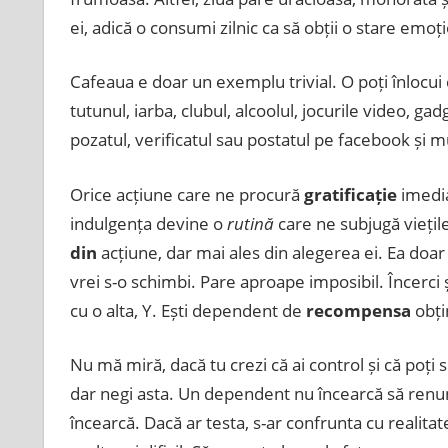
ei, adică o consumi zilnic ca să obții o stare emoț
Cafeaua e doar un exemplu trivial. O poți înlocui cu
tutunul, iarba, clubul, alcoolul, jocurile video, gadg
pozatul, verificatul sau postatul pe facebook și 
Orice acțiune care ne procură
gratificație
imedia
indulgența devine o
rutină
care ne subjugă viețile
din
acțiune, dar mai ales din alegerea ei. Ea doa
vrei s-o schimbi. Pare aproape imposibil. Încerci ș
cu o alta, Y. Ești dependent de
recompensa
obți
Nu mă miră, dacă tu crezi că ai control și că poți s
dar negi asta. Un dependent nu încearcă să renunț
încearcă. Dacă ar testa, s-ar confrunta cu realitat