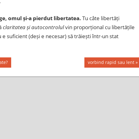
.
e, omul și-a pierdut libertatea.
Tu câte libertăți
că
claritatea și autocontrolul
vin proporțional cu libertățile
u e suficient (deși e necesar) să trăiești într-un stat
Next
ate?
vorbind rapid sau lent
Post: