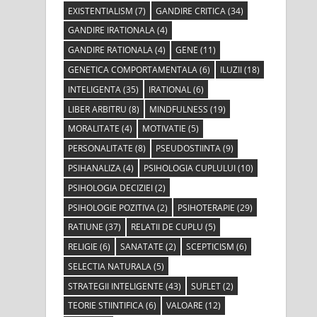
EXISTENTIALISM
(7)
GANDIRE CRITICA
(34)
GANDIRE IRATIONALA
(4)
GANDIRE RATIONALA
(4)
GENE
(11)
GENETICA COMPORTAMENTALA
(6)
ILUZII
(18)
INTELIGENTA
(35)
IRATIONAL
(6)
LIBER ARBITRU
(8)
MINDFULNESS
(19)
MORALITATE
(4)
MOTIVATIE
(5)
PERSONALITATE
(8)
PSEUDOSTIINTA
(9)
PSIHANALIZA
(4)
PSIHOLOGIA CUPLULUI
(10)
PSIHOLOGIA DECIZIEI
(2)
PSIHOLOGIE POZITIVA
(2)
PSIHOTERAPIE
(29)
RATIUNE
(37)
RELATII DE CUPLU
(5)
RELIGIE
(6)
SANATATE
(2)
SCEPTICISM
(6)
SELECTIA NATURALA
(5)
STRATEGII INTELIGENTE
(43)
SUFLET
(2)
TEORIE STIINTIFICA
(6)
VALOARE
(12)