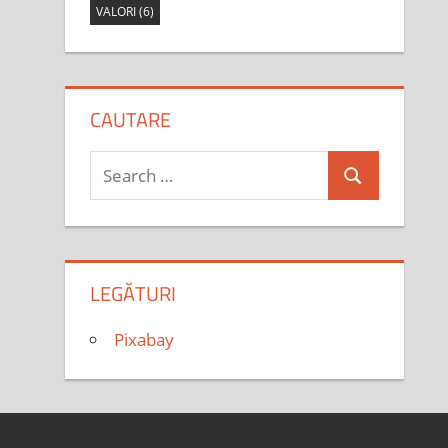
VALORI
(6)
CAUTARE
Search
Search
for:
LEGĂTURI
Pixabay