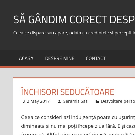
Skip
to
SĂ GÂNDIM CORECT DESP
content
Ceea ce dispare sau apare, odata cu credintele si perceptiile,
ACASA
DESPRE MINE
CONTACT
ÎNCHISORI SEDUCĂTOARE
2 May 2017
Seramis Sas
Dezvoltare pers
Ceea ce consideri azi indulgență poate cu ușurin
dimineața și nu mai poți începe ziua fără. E și ca
frumoasă. Altfel, ziua pare urâcioasă, mohorâtă și 