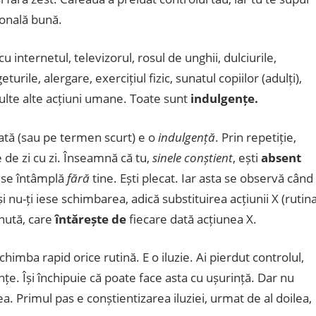
ională bună.
 internetul, televizorul, rosul de unghii, dulciurile,
eturile, alergare, exercițiul fizic, sunatul copiilor (adulți),
multe alte acțiuni umane. Toate sunt
indulgențe.
tă (sau pe termen scurt) e o
indulgență
. Prin repetiție,
 de zi cu zi. Înseamnă că tu,
sinele conștient
, ești
absent
r se întâmplă
fără
tine. Ești plecat. Iar asta se observă când
i nu-ți iese schimbarea, adică substituirea acțiunii X (rutina
nută, care
întărește de
fiecare dată acțiunea X.
chimba rapid orice rutină. E o iluzie. Ai pierdut controlul,
e. Își închipuie că poate face asta cu ușurință. Dar nu
ea. Primul pas e conștientizarea iluziei, urmat de al doilea,