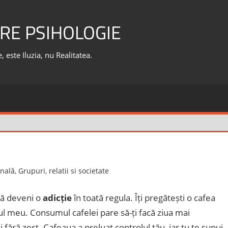
RE PSIHOLOGIE
 este Iluzia, nu Realitatea.
onală
,
Grupuri, relatii si societate
ță deveni o
adicție
în toată regula. Îți pregătești o cafea
zul meu. Consumul cafelei pare să-ți facă ziua mai
fără zest. Cafeaua a preluat controlul tău, iar tu te supui