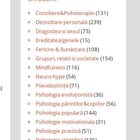
Consiliere&Psihoterapie
(131)
Dezvoltare personală
(239)
Dragostea si sexul
(73)
Ereditatea/genele
(15)
Fericire & Bunăstare
(108)
Grupuri, relatii si societate
(154)
Mindfulness
(116)
Neuro-hype
(54)
Pseudoștiință
(71)
)
Psihologia evoluționistă
(36)
Psihologia părintilor&copiilor
(56)
Psihologia populară
(144)
Psihologie motivationala
(31)
Psihologie practică
(51)
Psihologie științifică
(136)