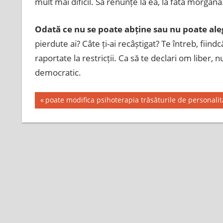
mult mai dificil. Să renunțe la ea, la fata morgana
Odată ce nu se poate abține sau nu poate aleg
pierdute ai? Câte ți-ai recâștigat? Te întreb, fiind
raportate la restricții. Ca să te declari om liber, n
democratic.
Post
Previous
poate modifica psihoterapia trăsăturile de personalit
Post:
navigation