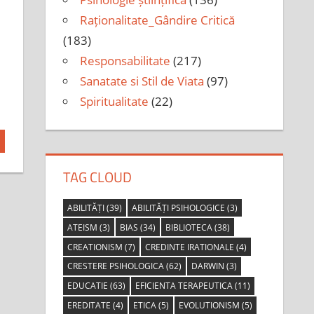
Raționalitate_Gândire Critică
(183)
Responsabilitate
(217)
Sanatate si Stil de Viata
(97)
Spiritualitate
(22)
TAG CLOUD
ABILITĂȚI
(39)
ABILITĂȚI PSIHOLOGICE
(3)
ATEISM
(3)
BIAS
(34)
BIBLIOTECA
(38)
CREATIONISM
(7)
CREDINTE IRATIONALE
(4)
CRESTERE PSIHOLOGICA
(62)
DARWIN
(3)
EDUCATIE
(63)
EFICIENTA TERAPEUTICA
(11)
EREDITATE
(4)
ETICA
(5)
EVOLUTIONISM
(5)