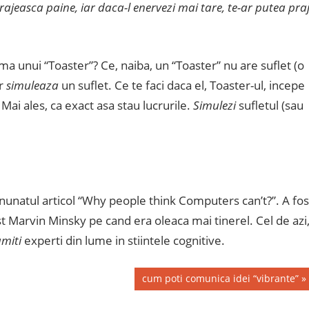
jeasca paine, iar daca-l enervezi mai tare, te-ar putea praj
jma unui “Toaster”? Ce, naiba, un “Toaster” nu are suflet (o
ar
simuleaza
un suflet. Ce te faci daca el, Toaster-ul, incepe
 Mai ales, ca exact asa stau lucrurile.
Simulezi
sufletul (sau
nunatul articol “Why people think Computers can’t?”. A fos
st Marvin Minsky pe cand era oleaca mai tinerel. Cel de azi
umiti
experti din lume in stiintele cognitive.
Next
cum poti comunica idei “vibrante”
Post: