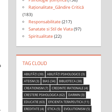
Raționalitate_Gândire Critică
(183)
Responsabilitate
(217)
Sanatate si Stil de Viata
(97)
Spiritualitate
(22)
TAG CLOUD
a
ABILITĂȚI
(39)
ABILITĂȚI PSIHOLOGICE
(3)
ATEISM
(3)
BIAS
(34)
BIBLIOTECA
(38)
CREATIONISM
(7)
CREDINTE IRATIONALE
(4)
CRESTERE PSIHOLOGICA
(62)
DARWIN
(3)
EDUCATIE
(63)
EFICIENTA TERAPEUTICA
(11)
.
EREDITATE
(4)
ETICA
(5)
EVOLUTIONISM
(5)