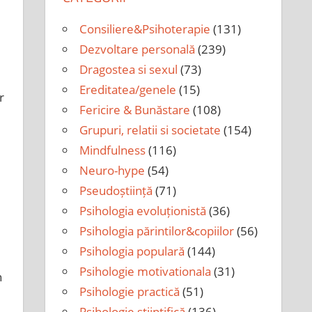
Consiliere&Psihoterapie
(131)
Dezvoltare personală
(239)
Dragostea si sexul
(73)
Ereditatea/genele
(15)
r
Fericire & Bunăstare
(108)
Grupuri, relatii si societate
(154)
Mindfulness
(116)
Neuro-hype
(54)
Pseudoștiință
(71)
Psihologia evoluționistă
(36)
Psihologia părintilor&copiilor
(56)
Psihologia populară
(144)
Psihologie motivationala
(31)
n
Psihologie practică
(51)
e
Psihologie științifică
(136)