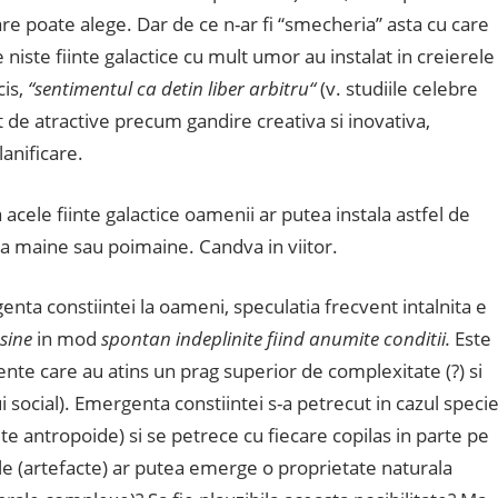
re poate alege. Dar de ce n-ar fi “smecheria” asta cu care
niste fiinte galactice cu mult umor au instalat in creierele
cis,
“sentimentul ca detin liber arbitru“
(v. studiile celebre
t de atractive precum gandire creativa si inovativa,
lanificare.
a acele fiinte galactice oamenii ar putea instala astfel de
 maine sau poimaine. Candva in viitor.
nta constiintei la oameni, speculatia frecvent intalnita e
sine
in mod
spontan indeplinite fiind anumite conditii.
Este
gente care au atins un prag superior de complexitate (?) si
 social). Emergenta constiintei s-a petrecut in cazul specie
 antropoide) si se petrece cu fiecare copilas in parte pe
iale (artefacte) ar putea emerge o proprietate naturala