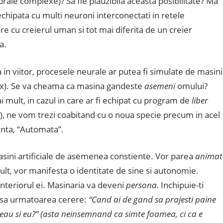
le complexe)? Sa fie plauzibila aceasta posibilitate? Ma
 echipata cu multi neuroni interconectati in retele
 cu creierul uman si tot mai diferita de un creier
a.
n viitor, procesele neurale ar putea fi simulate de masini
ix). Se va cheama ca masina gandeste
asemeni
omului?
i mult, in cazul in care ar fi echipat cu program de
liber
e), ne vom trezi coabitand cu o noua specie precum in acel
centa, “Automata”.
asini artificiale de asemenea constiente. Vor parea
animat
mult, vor manifesta o identitate de sine si autonomie.
interiorul ei. Masinaria va deveni
persona.
Inchipuie-ti
resa urmatoarea cerere:
“Cand ai de gand sa prajesti paine
reau si eu?” (asta neinsemnand ca simte foamea, ci ca e