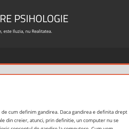
RE PSIHOLOGIE
 este Iluzia, nu Realitatea.
 de cum definim gandirea. Daca gandirea e definita drept
 din creier, atunci, prin definitie, un computer nu se
rioric conceptul de gandire la computere. Cum vom