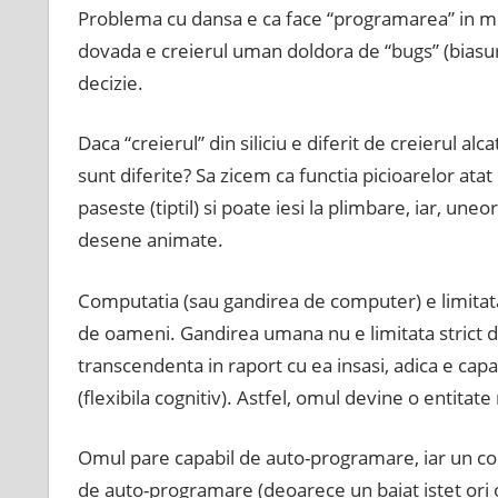
Problema cu dansa e ca face “programarea” in mili
dovada e creierul uman doldora de “bugs” (biasur
decizie.
Daca “creierul” din siliciu e diferit de creierul al
sunt diferite? Sa zicem ca functia picioarelor atat 
paseste (tiptil) si poate iesi la plimbare, iar, un
desene animate.
Computatia (sau gandirea de computer) e limitata 
de oameni. Gandirea umana nu e limitata strict d
transcendenta in raport cu ea insasi, adica e capa
(flexibila cognitiv). Astfel, omul devine o entitate
Omul pare capabil de auto-programare, iar un com
de auto-programare (deoarece un baiat istet ori o f