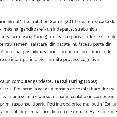
lni in filmul “The Imitation Game” (2014) sau intr-o carte de
ma
masina “ganditoare”- un indepartat strabunic al
umnealui (masina Turing) reusea sa sparga codurile nemtilo
entru semenii sai (care, din pacate, nu faceau parte din
. A anticipat posibilitatea unui computer care, dincolo de
re se intampla in creier numite procese cognitive
aca un computer gandeste
. Testul Turing
(1950)
scris. Poti scrie la aceasta masina orice intrebare doresti,
re. In una se afla o persoana, iar in cealalta un computer.
primi raspunsul tiparit. Poti intreba orice mai putin “Esti u
 nu poti diferentia care dintre cele doua mesaje apartin