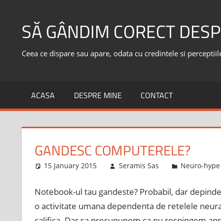
Skip
to
SĂ GÂNDIM CORECT DESP
content
Ceea ce dispare sau apare, odata cu credintele si perceptiile,
ACASA
DESPRE MINE
CONTACT
GANDESC COMPUTERELE?
15 January 2015
Seramis Sas
Neuro-hype
Notebook-ul tau gandeste? Probabil, dar depinde
o activitate umana dependenta de retelele neurale
califica. Dar sa presupunem ca nu respingem ap