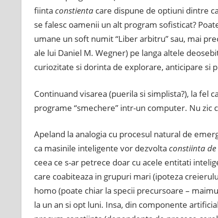
fiinta
constienta
care dispune de optiuni dintre ca
se falesc oamenii un alt program sofisticat? Poate 
umane un soft numit “Liber arbitru” sau, mai pre
ale lui Daniel M. Wegner) pe langa altele deosebi
curiozitate si dorinta de explorare, anticipare si p
Continuand visarea (puerila si simplista?), la fel c
programe “smechere” intr-un computer. Nu zic ca
Apeland la analogia cu procesul natural de emerge
ca masinile inteligente vor dezvolta
constiinta de 
ceea ce s-ar petrece doar cu acele entitati inteli
care coabiteaza in grupuri mari (ipoteza creierului
homo (poate chiar la specii precursoare – maimute
la un an si opt luni. Insa, din componente artific