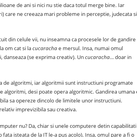
oane de ani si nici nu stie daca totul merge bine. Iar
i) care ne creeaza mari probleme in perceptie, judecata si
catuit din celule vii, nu inseamna ca procesele lor de gandire
la om cat si la
cucaracha
e mersul. Insa, numai omul
eori, danseaza (se exprima creativ). Un
cucaracha
… doar in
de algoritmi, iar algoritmii sunt instructiuni programate
e algoritmi, desi poate opera algoritmic. Gandirea umana 
bila sa opereze dincolo de limitele unor instructiuni.
 relativ imprevizibila sau creativa.
puter nu? Da, chiar si unele computere detin capabilitati
ata isteata de la IT le-a pus acolo). Insa, omul pare a fi o