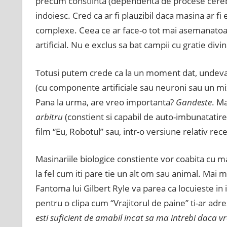
precum constiinta (dependenta de procese cerebra
indoiesc. Cred ca ar fi plauzibil daca masina ar fi
complexe. Ceea ce ar face-o tot mai asemanatoare
artificial. Nu e exclus sa bat campii cu gratie divin
Totusi putem crede ca la un moment dat, undeva i
(cu componente artificiale sau neuroni sau un m
Pana la urma, are vreo importanta?
Gandeste
. Ma
arbitru
(constient si capabil de auto-imbunatatir
film “Eu, Robotul” sau, intr-o versiune relativ re
Masinariile biologice constiente vor coabita cu m
la fel cum iti pare tie un alt om sau animal. Mai 
Fantoma lui Gilbert Ryle va parea ca locuieste in 
pentru o clipa cum “Vrajitorul de paine” ti-ar ad
esti suficient de amabil incat sa ma intrebi daca v