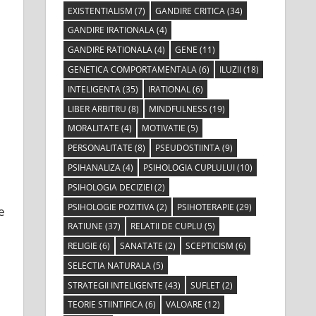
EXISTENTIALISM
(7)
GANDIRE CRITICA
(34)
GANDIRE IRATIONALA
(4)
GANDIRE RATIONALA
(4)
GENE
(11)
GENETICA COMPORTAMENTALA
(6)
ILUZII
(18)
INTELIGENTA
(35)
IRATIONAL
(6)
LIBER ARBITRU
(8)
MINDFULNESS
(19)
MORALITATE
(4)
MOTIVATIE
(5)
PERSONALITATE
(8)
PSEUDOSTIINTA
(9)
PSIHANALIZA
(4)
PSIHOLOGIA CUPLULUI
(10)
PSIHOLOGIA DECIZIEI
(2)
PSIHOLOGIE POZITIVA
(2)
PSIHOTERAPIE
(29)
e
RATIUNE
(37)
RELATII DE CUPLU
(5)
RELIGIE
(6)
SANATATE
(2)
SCEPTICISM
(6)
SELECTIA NATURALA
(5)
STRATEGII INTELIGENTE
(43)
SUFLET
(2)
TEORIE STIINTIFICA
(6)
VALOARE
(12)