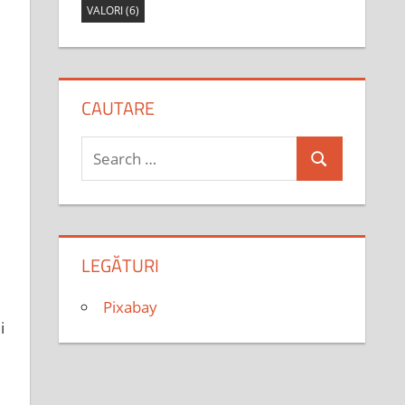
VALORI
(6)
CAUTARE
Search
Search
for:
LEGĂTURI
Pixabay
i