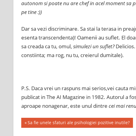
autonom si poate nu are chef in acel moment sa pra
pe tine :))
Dar sa vezi discriminare. Sa stai la terasa in prea
esenta transcendenta)! Oamenii au suflet. El do
sa creada ca tu, omul,
simulezi un suflet?
Delicios.
constiinta; ma rog, nu tu, creierul dumitale).
P.S. Daca vrei un raspuns mai serios,vei cauta mi
publicat in The AI Magazine in 1982. Autorul a fo
aproape nonagenar, este unul dintre
cei mai ren
Post
Previous
Sa fie unele sfaturi ale psihologiei pozitive inutile?
Post:
navigation