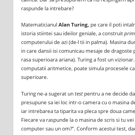
raspunde la intrebare?
Matematicianul
Alan Turing,
pe care il poti inta
istoria stiintei sau ideilor geniale, a construit
pri
computerului de azi (de-l tii in palma). Masina d
in care dansii isi comunicau mesaje de dragoste p
rasa superioara ariana). Turing a fost un vizionar
computatii aritmetice, poate simula procesele ca
superioare.
Turing ne-a sugerat un
test
pentru a ne decide d
presupune sa iei loc intr-o camera cu o masina de 
iar intrebarea ta tiparita va pleca spre doua came
Fiecare va raspunde la o masina de scris si tu vei 
computer sau un om?”. Conform acestui test, daca