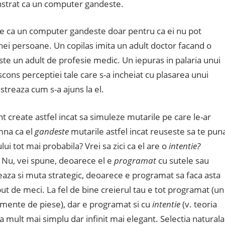
strat ca un computer gandeste.
te ca un computer gandeste doar pentru ca ei nu pot
unei persoane. Un copilas imita un adult doctor facand o
ste un adult de profesie medic. Un iepuras in palaria unui
cons perceptiei tale care s-a incheiat cu plasarea unui
treaza cum s-a ajuns la el.
 create astfel incat sa simuleze mutarile pe care le-ar
mna ca el
gandeste
mutarile astfel incat reuseste sa te pun
lui tot mai probabila? Vrei sa zici ca el are o
intentie?
e? Nu, vei spune, deoarece el e
programat
cu sutele sau
eaza si muta strategic, deoarece e programat sa faca asta
put de meci. La fel de bine creierul tau e tot programat (un
amente de piese), dar e programat si cu
intentie
(v. teoria
a mult mai simplu dar infinit mai elegant. Selectia naturala