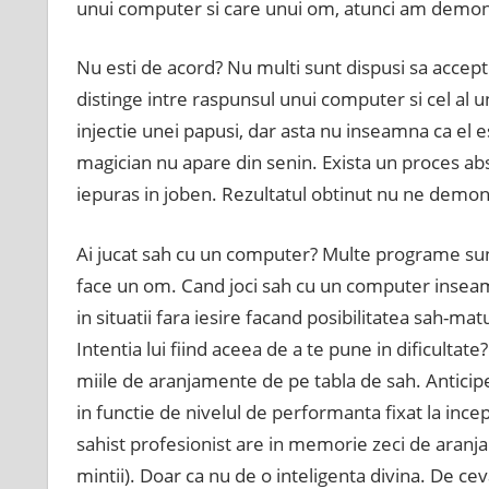
unui computer si care unui om, atunci am demon
Nu esti de acord? Nu multi sunt dispusi sa accep
distinge intre raspunsul unui computer si cel al 
injectie unei papusi, dar asta nu inseamna ca el e
magician nu apare din senin. Exista un proces abs
iepuras in joben. Rezultatul obtinut nu ne demons
Ai jucat sah cu un computer? Multe programe sunt
face un om. Cand joci sah cu un computer insea
in situatii fara iesire facand posibilitatea sah-matu
Intentia lui fiind aceea de a te pune in dificultat
miile de aranjamente de pe tabla de sah. Anticip
in functie de nivelul de performanta fixat la ince
sahist profesionist are in memorie zeci de aranj
mintii). Doar ca nu de o inteligenta divina. De cev