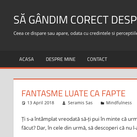
Skip
to
SĂ GÂNDIM CORECT DESP
content
Ceea ce dispare sau apare, odata cu credintele si perceptiile,
ACASA
DESPRE MINE
CONTACT
FANTASME LUATE CA FAPTE
13 April 2018
Seramis Sas
Mindfulness
Ți s-a întâmplat vreodată să-ți pui în minte că urme
făcut? Dar, în cele din urmă, să descoperi că nu l-