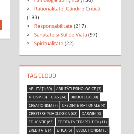
Raționalitate_Gândire Critică
(183)
Responsabilitate
(217)
Sanatate si Stil de Viata
(97)
Spiritualitate
(22)
TAG CLOUD
ABILITĂȚI
(39)
ABILITĂȚI PSIHOLOGICE
(3)
ATEISM
(3)
BIAS
(34)
BIBLIOTECA
(38)
CREATIONISM
(7)
CREDINTE IRATIONALE
(4)
CRESTERE PSIHOLOGICA
(62)
DARWIN
(3)
EDUCATIE
(63)
EFICIENTA TERAPEUTICA
(11)
EREDITATE
(4)
ETICA
(5)
EVOLUTIONISM
(5)