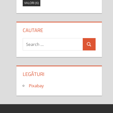
VALORI
(6)
CAUTARE
Search
Search
for:
LEGĂTURI
Pixabay