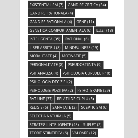
EXISTENTIALISM
(7)
GANDIRE CRITICA
(34)
GANDIRE IRATIONALA
(4)
GANDIRE RATIONALA
(4)
GENE
(11)
GENETICA COMPORTAMENTALA
(6)
ILUZII
(18)
INTELIGENTA
(35)
IRATIONAL
(6)
LIBER ARBITRU
(8)
MINDFULNESS
(19)
MORALITATE
(4)
MOTIVATIE
(5)
PERSONALITATE
(8)
PSEUDOSTIINTA
(9)
PSIHANALIZA
(4)
PSIHOLOGIA CUPLULUI
(10)
PSIHOLOGIA DECIZIEI
(2)
PSIHOLOGIE POZITIVA
(2)
PSIHOTERAPIE
(29)
RATIUNE
(37)
RELATII DE CUPLU
(5)
RELIGIE
(6)
SANATATE
(2)
SCEPTICISM
(6)
SELECTIA NATURALA
(5)
STRATEGII INTELIGENTE
(43)
SUFLET
(2)
TEORIE STIINTIFICA
(6)
VALOARE
(12)