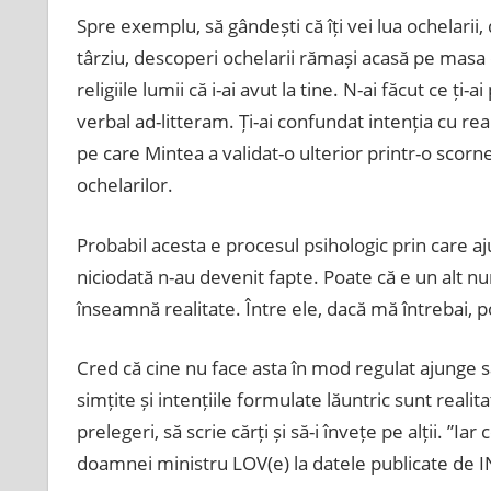
Spre exemplu, să gândești că îți
vei
lua ochelarii, 
târziu, descoperi ochelarii rămași acasă pe masa di
religiile lumii că i-ai avut la tine. N-ai făcut ce ți-
verbal ad-litteram.
Ți-ai confundat intenția cu rea
pe care Mintea a validat-o ulterior printr-o scorn
ochelarilor.
Probabil acesta e procesul psihologic prin care a
niciodată n-au devenit fapte. Poate că e un alt n
înseamnă realitate.
Între ele, dacă mă întrebai, 
Cred că cine nu face asta în mod regulat ajunge s
simțite și intențiile formulate lăuntric sunt realita
prelegeri, să scrie cărți și să-i învețe pe alții. ”Iar
doamnei ministru LOV(e) la datele publicate de I