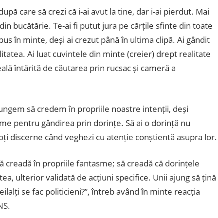
după care să crezi că i-ai avut la tine, dar i-ai pierdut. Mai
n bucătărie. Te-ai fi putut jura pe cărțile sfinte din toate
ai pus în minte, deși ai crezut până în ultima clipă. Ai gândit
litatea.
Ai luat cuvintele din minte (creier) drept realitate
eală întărită de căutarea prin rucsac și cameră a
jungem să credem în propriile noastre intenții, deși
ume pentru gândirea prin dorințe. Să ai o dorință nu
poți discerne când veghezi cu atenție conștientă asupra lor.
ă creadă în propriile fantasme; să creadă că dorințele
tea, ulterior validată de acțiuni specifice. Unii ajung să țină
 ceilalți se fac politicieni?”, întreb având în minte reacția
NS.