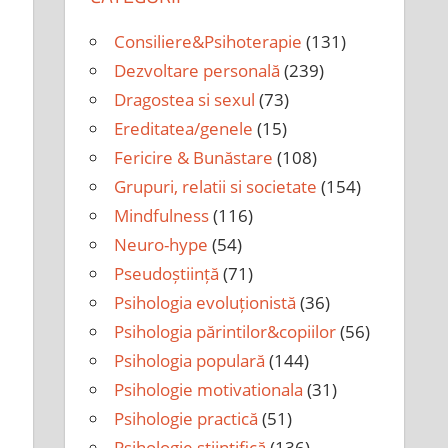
Consiliere&Psihoterapie
(131)
Dezvoltare personală
(239)
Dragostea si sexul
(73)
Ereditatea/genele
(15)
Fericire & Bunăstare
(108)
Grupuri, relatii si societate
(154)
Mindfulness
(116)
Neuro-hype
(54)
Pseudoștiință
(71)
Psihologia evoluționistă
(36)
Psihologia părintilor&copiilor
(56)
Psihologia populară
(144)
Psihologie motivationala
(31)
Psihologie practică
(51)
Psihologie științifică
(136)