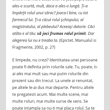
ales-o scurtă, mult, daca a ales-o lungă. Ţi-a
împărţit rolul unui sărac? Joaca-l bine, cu tot
farmecul lui. Ţi-a căzut rolul şchiopului, al
magistratului, al plebeului? Aceeaşi datorie. Căci
atâta e al tău:
să joci frumos rolul primit
. Dar
alegerea lui nu e treaba ta.
(Epictet, Manualul si
Fragmente, 2002, p. 27)
E limpede, nu crezi? Identitatea unei persoane
poate fi definita prin rolurile sale. Tu, poate, ti-
ai
ales
mai mult sau mai putin rolurile din
prezent sau din trecut. La unele ai renuntat,
pe altele le-ai dus mai departe. Pentru altele
te pregatesti acum. Mai multe scene, mai
multe roluri, mai multe surse de sens. Se
poate intampla sa nu-ti mai placa rolul. Sa te