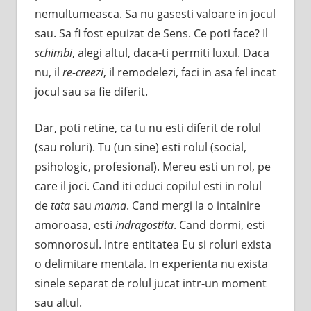
nemultumeasca. Sa nu gasesti valoare in jocul
sau. Sa fi fost epuizat de Sens. Ce poti face? Il
schimbi
, alegi altul, daca-ti permiti luxul. Daca
nu, il
re-creezi
, il remodelezi, faci in asa fel incat
jocul sau sa fie diferit.
Dar, poti retine, ca tu nu esti diferit de rolul
(sau roluri). Tu (un sine) esti rolul (social,
psihologic, profesional). Mereu esti un rol, pe
care il joci. Cand iti educi copilul esti in rolul
de
tata
sau
mama
. Cand mergi la o intalnire
amoroasa, esti
indragostita
. Cand dormi, esti
somnorosul. Intre entitatea Eu si roluri exista
o delimitare mentala. In experienta nu exista
sinele separat de rolul jucat intr-un moment
sau altul.