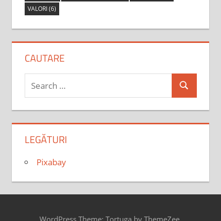
VALORI
(6)
CAUTARE
Search
Search
for:
LEGĂTURI
Pixabay
WordPress Theme: Tortuga by ThemeZee.