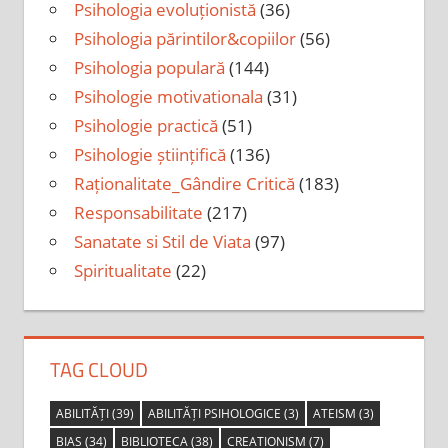
Psihologia evoluționistă
(36)
Psihologia părintilor&copiilor
(56)
Psihologia populară
(144)
Psihologie motivationala
(31)
Psihologie practică
(51)
Psihologie științifică
(136)
Raționalitate_Gândire Critică
(183)
Responsabilitate
(217)
Sanatate si Stil de Viata
(97)
Spiritualitate
(22)
TAG CLOUD
ABILITĂȚI
(39)
ABILITĂȚI PSIHOLOGICE
(3)
ATEISM
(3)
BIAS
(34)
BIBLIOTECA
(38)
CREATIONISM
(7)