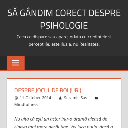
Skip
SĂ GÂNDIM CORECT DESPRE
to
content
PSIHOLOGIE
Ceea ce dispare sau apare, odata cu credintele si
perceptiile, este Iluzia, nu Realitatea.
DESPRE JOCUL DE ROL(URI)
11 October 2014
Seramis Sas
Mindfulness
Nu uita că eşti un actor într-o dramă aleasă de
cineva mai mare decât tine. Vei juca puţin, dacă a