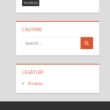
VALORI
(6)
CAUTARE
Search
Search
for:
LEGĂTURI
Pixabay