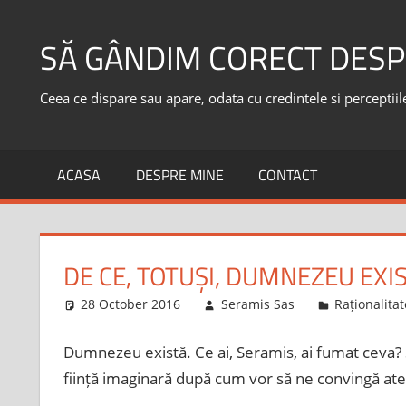
Skip
to
SĂ GÂNDIM CORECT DESP
content
Ceea ce dispare sau apare, odata cu credintele si perceptiile,
ACASA
DESPRE MINE
CONTACT
DE CE, TOTUȘI, DUMNEZEU EXI
28 October 2016
Seramis Sas
Raționalita
Dumnezeu există. Ce ai, Seramis, ai fumat ceva? S
ființă imaginară după cum vor să ne convingă ateiș