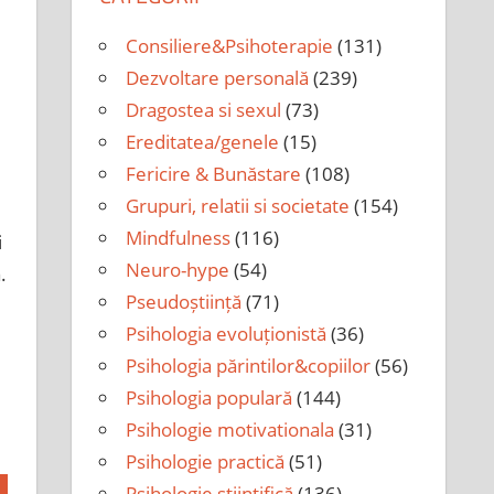
Consiliere&Psihoterapie
(131)
Dezvoltare personală
(239)
Dragostea si sexul
(73)
Ereditatea/genele
(15)
Fericire & Bunăstare
(108)
Grupuri, relatii si societate
(154)
Mindfulness
(116)
i
Neuro-hype
(54)
.
Pseudoștiință
(71)
Psihologia evoluționistă
(36)
Psihologia părintilor&copiilor
(56)
Psihologia populară
(144)
Psihologie motivationala
(31)
Psihologie practică
(51)
Psihologie științifică
(136)