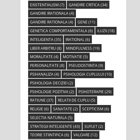
EXISTENTIALISM
(7)
GANDIRE CRITICA
(34)
GANDIRE IRATIONALA
(4)
GANDIRE RATIONALA
(4)
GENE
(11)
GENETICA COMPORTAMENTALA
(6)
ILUZII
(18)
INTELIGENTA
(35)
IRATIONAL
(6)
LIBER ARBITRU
(8)
MINDFULNESS
(19)
MORALITATE
(4)
MOTIVATIE
(5)
PERSONALITATE
(8)
PSEUDOSTIINTA
(9)
PSIHANALIZA
(4)
PSIHOLOGIA CUPLULUI
(10)
PSIHOLOGIA DECIZIEI
(2)
PSIHOLOGIE POZITIVA
(2)
PSIHOTERAPIE
(29)
RATIUNE
(37)
RELATII DE CUPLU
(5)
RELIGIE
(6)
SANATATE
(2)
SCEPTICISM
(6)
SELECTIA NATURALA
(5)
STRATEGII INTELIGENTE
(43)
SUFLET
(2)
TEORIE STIINTIFICA
(6)
VALOARE
(12)