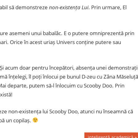
pabil să demonstreze
non-existența Lui
. Prin urmare, El
bă sure asemeni unui babalâc. E o putere omniprezentă prin
e mari. Orice în acest uriaș Univers conține putere sau
 Și acum doar pentru începători, absența unei demonstrați
mă înțelegi, îl poți înlocui pe bunul D-zeu cu Zâna Măseluță
 Mai departe, putem să-l înlocuim cu Scooby Doo. Prin
istă!
ze non-existența lui Scooby Doo, atunci nu înseamnă că
abă un copilaș.
Next
inteligență academică