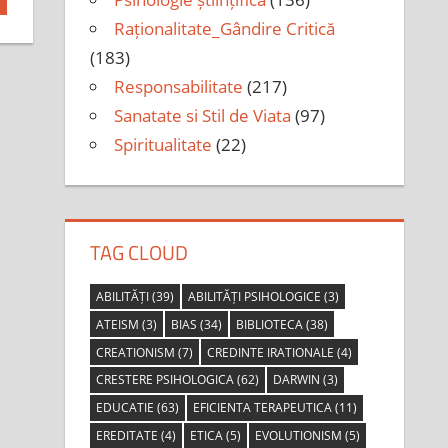
Raționalitate_Gândire Critică
(183)
Responsabilitate
(217)
Sanatate si Stil de Viata
(97)
Spiritualitate
(22)
TAG CLOUD
ABILITĂȚI
(39)
ABILITĂȚI PSIHOLOGICE
(3)
ATEISM
(3)
BIAS
(34)
BIBLIOTECA
(38)
CREATIONISM
(7)
CREDINTE IRATIONALE
(4)
CRESTERE PSIHOLOGICA
(62)
DARWIN
(3)
EDUCATIE
(63)
EFICIENTA TERAPEUTICA
(11)
EREDITATE
(4)
ETICA
(5)
EVOLUTIONISM
(5)