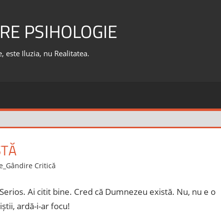
RE PSIHOLOGIE
 este Iluzia, nu Realitatea.
STĂ
te_Gândire Critică
erios. Ai citit bine. Cred că Dumnezeu există. Nu, nu e o
tii, ardă-i-ar focu!