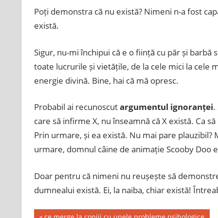
Poți demonstra că nu există? Nimeni n-a fost ca
există.
Sigur, nu-mi închipui că e o ființă cu păr și bar
toate lucrurile și vietățile, de la cele mici la cel
energie divină. Bine, hai că mă opresc.
Probabil ai recunoscut
argumentul ignoranței
.
care să infirme X, nu înseamnă că X există. Ca să 
Prin urmare, și ea există. Nu mai pare plauzibil?
urmare, domnul câine de animație Scooby Doo ex
Doar pentru că nimeni nu reușește să demonstre
dumnealui există. Ei, la naiba, chiar există! Între
Previous
ce merge la copiii cu unele probleme psihologice