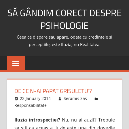
Skip
SĂ GÂNDIM CORECT DESPRE
to
content
PSIHOLOGIE
Ceea ce dispare sau apare, odata cu credintele si
perceptiile, este Iluzia, nu Realitatea.
DE CE N-AI PAPAT GRISULETU’?
22 January 2014
Seramis Sas
Responsabilitate
Iluzia introspectiei?
Nu, nu ai auzit? Trebuie
sa stii ca aceasta iluzie este una din dovezile