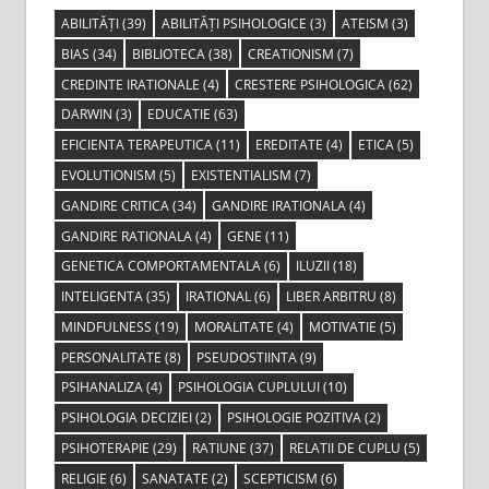
ABILITĂȚI
(39)
ABILITĂȚI PSIHOLOGICE
(3)
ATEISM
(3)
BIAS
(34)
BIBLIOTECA
(38)
CREATIONISM
(7)
CREDINTE IRATIONALE
(4)
CRESTERE PSIHOLOGICA
(62)
DARWIN
(3)
EDUCATIE
(63)
EFICIENTA TERAPEUTICA
(11)
EREDITATE
(4)
ETICA
(5)
EVOLUTIONISM
(5)
EXISTENTIALISM
(7)
GANDIRE CRITICA
(34)
GANDIRE IRATIONALA
(4)
GANDIRE RATIONALA
(4)
GENE
(11)
GENETICA COMPORTAMENTALA
(6)
ILUZII
(18)
INTELIGENTA
(35)
IRATIONAL
(6)
LIBER ARBITRU
(8)
MINDFULNESS
(19)
MORALITATE
(4)
MOTIVATIE
(5)
PERSONALITATE
(8)
PSEUDOSTIINTA
(9)
PSIHANALIZA
(4)
PSIHOLOGIA CUPLULUI
(10)
PSIHOLOGIA DECIZIEI
(2)
PSIHOLOGIE POZITIVA
(2)
PSIHOTERAPIE
(29)
RATIUNE
(37)
RELATII DE CUPLU
(5)
RELIGIE
(6)
SANATATE
(2)
SCEPTICISM
(6)