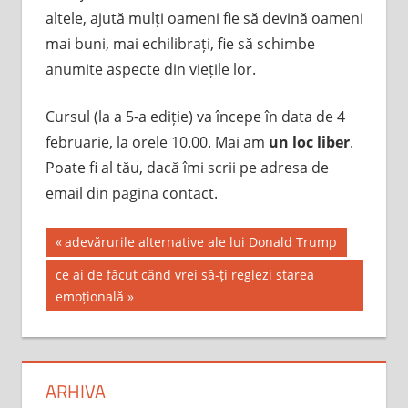
altele, ajută mulți oameni fie să devină oameni
mai buni, mai echilibrați, fie să schimbe
anumite aspecte din viețile lor.
Cursul (la a 5-a ediție) va începe în data de 4
februarie, la orele 10.00. Mai am
un loc liber
.
Poate fi al tău, dacă îmi scrii pe adresa de
email din pagina contact.
Post
Previous
adevărurile alternative ale lui Donald Trump
Post:
navigation
Next
ce ai de făcut când vrei să-ți reglezi starea
Post:
emoțională
ARHIVA