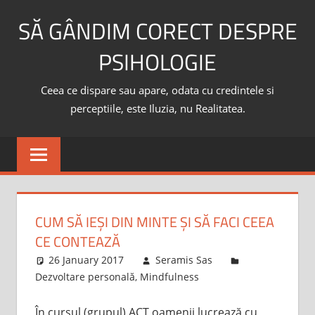
Skip
SĂ GÂNDIM CORECT DESPRE
to
content
PSIHOLOGIE
Ceea ce dispare sau apare, odata cu credintele si
perceptiile, este Iluzia, nu Realitatea.
CUM SĂ IEȘI DIN MINTE ȘI SĂ FACI CEEA
CE CONTEAZĂ
26 January 2017
Seramis Sas
Dezvoltare personală
,
Mindfulness
În cursul (grupul) ACT oamenii lucrează cu