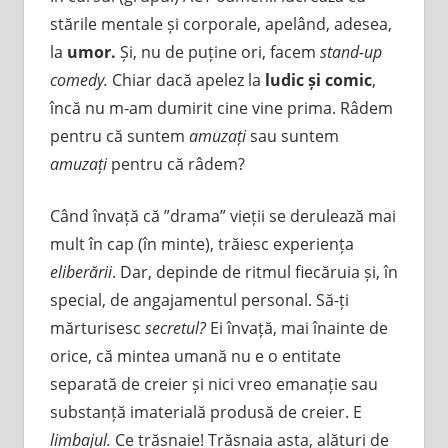
stările mentale și corporale, apelând, adesea,
la
umor.
Și, nu de puține ori, facem
stand-up
comedy.
Chiar dacă apelez la
ludic și comic
,
încă nu m-am dumirit cine vine prima. Râdem
pentru că suntem
amuzați
sau suntem
amuzați
pentru că râdem?
Când învață că ”drama” vieții se derulează mai
mult în cap (în minte), trăiesc experiența
eliberării
. Dar, depinde de ritmul fiecăruia și, în
special, de angajamentul personal. Să-ți
mărturisesc
secretul?
Ei învață, mai înainte de
orice, că mintea umană nu e o entitate
separată de creier și nici vreo emanație sau
substanță imaterială produsă de creier. E
limbajul.
Ce trăsnaie! Trăsnaia asta, alături de