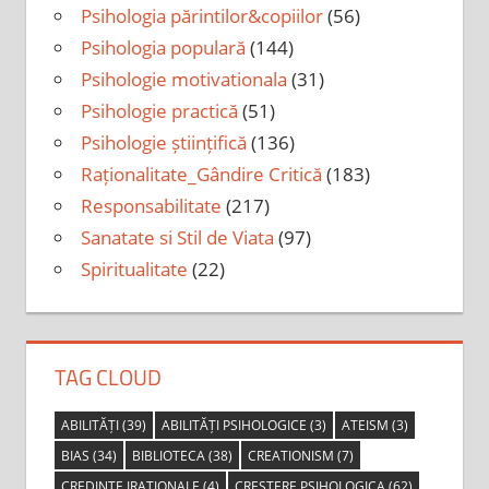
Psihologia părintilor&copiilor
(56)
Psihologia populară
(144)
Psihologie motivationala
(31)
Psihologie practică
(51)
Psihologie științifică
(136)
Raționalitate_Gândire Critică
(183)
Responsabilitate
(217)
Sanatate si Stil de Viata
(97)
Spiritualitate
(22)
TAG CLOUD
ABILITĂȚI
(39)
ABILITĂȚI PSIHOLOGICE
(3)
ATEISM
(3)
BIAS
(34)
BIBLIOTECA
(38)
CREATIONISM
(7)
CREDINTE IRATIONALE
(4)
CRESTERE PSIHOLOGICA
(62)