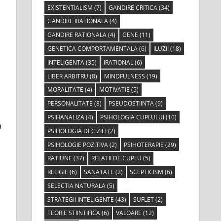
EXISTENTIALISM
(7)
GANDIRE CRITICA
(34)
GANDIRE IRATIONALA
(4)
GANDIRE RATIONALA
(4)
GENE
(11)
GENETICA COMPORTAMENTALA
(6)
ILUZII
(18)
INTELIGENTA
(35)
IRATIONAL
(6)
LIBER ARBITRU
(8)
MINDFULNESS
(19)
MORALITATE
(4)
MOTIVATIE
(5)
PERSONALITATE
(8)
PSEUDOSTIINTA
(9)
PSIHANALIZA
(4)
PSIHOLOGIA CUPLULUI
(10)
a
PSIHOLOGIA DECIZIEI
(2)
PSIHOLOGIE POZITIVA
(2)
PSIHOTERAPIE
(29)
RATIUNE
(37)
RELATII DE CUPLU
(5)
RELIGIE
(6)
SANATATE
(2)
SCEPTICISM
(6)
SELECTIA NATURALA
(5)
STRATEGII INTELIGENTE
(43)
SUFLET
(2)
TEORIE STIINTIFICA
(6)
VALOARE
(12)