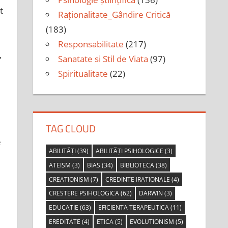
t
Raționalitate_Gândire Critică
(183)
Responsabilitate
(217)
,
Sanatate si Stil de Viata
(97)
Spiritualitate
(22)
TAG CLOUD
e
ABILITĂȚI
(39)
ABILITĂȚI PSIHOLOGICE
(3)
ATEISM
(3)
BIAS
(34)
BIBLIOTECA
(38)
CREATIONISM
(7)
CREDINTE IRATIONALE
(4)
CRESTERE PSIHOLOGICA
(62)
DARWIN
(3)
EDUCATIE
(63)
EFICIENTA TERAPEUTICA
(11)
EREDITATE
(4)
ETICA
(5)
EVOLUTIONISM
(5)