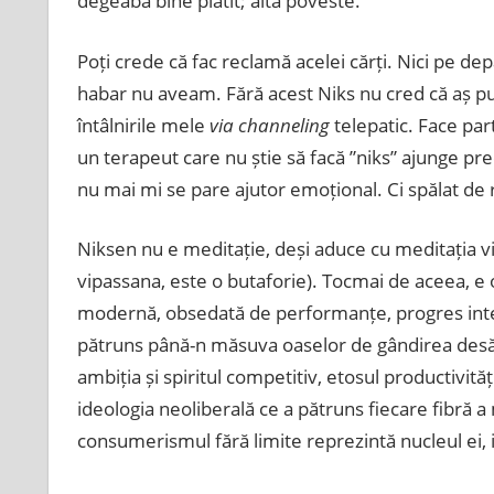
degeaba bine plătit; altă poveste.
Poți crede că fac reclamă acelei cărți. Nici pe d
habar nu aveam. Fără acest Niks nu cred că aș pu
întâlnirile mele
via channeling
telepatic. Face par
un terapeut care nu știe să facă ”niks” ajunge pr
nu mai mi se pare ajutor emoțional. Ci spălat de 
Niksen nu e meditație, deși aduce cu meditația vi
vipassana, este o butaforie). Tocmai de aceea, e o
modernă, obsedată de performanțe, progres inter
pătruns până-n măsuva oaselor de gândirea desăvâr
ambiția și spiritul competitiv, etosul productivită
ideologia neoliberală ce a pătruns fiecare fibră a
consumerismul fără limite reprezintă nucleul ei, ia