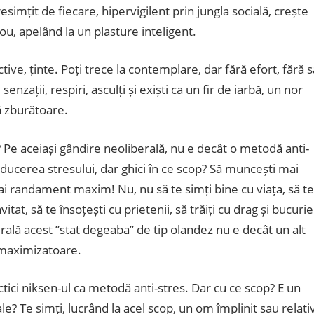
resimțit de fiecare, hipervigilent prin jungla socială, crește
u, apelând la un plasture inteligent.
ive, ținte. Poți trece la contemplare, dar fără efort, fără s
senzații, respiri, asculți și exiști ca un fir de iarbă, un nor
pă zburătoare.
 Pe aceiași gândire neoliberală, nu e decât o metodă anti-
reducerea stresului, dar ghici în ce scop? Să muncești mai
dai randament maxim! Nu, nu să te simți bine cu viața, să te
at, să te însoțești cu prietenii, să trăiți cu drag și bucurie
erală acest ”stat degeaba” de tip olandez nu e decât un alt
e maximizatoare.
ctici niksen-ul ca metodă anti-stres. Dar cu ce scop? E un
ale? Te simți, lucrând la acel scop, un om împlinit sau relati