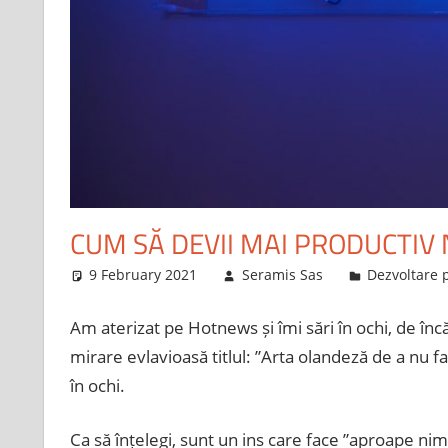
CUM SĂ DEVII MAI PRODUCTIV
9 February 2021
Seramis Sas
Dezvoltare 
Am aterizat pe Hotnews și îmi sări în ochi, de înc
mirare evlavioasă titlul: ”Arta olandeză de a nu f
în ochi.
Ca să înțelegi, sunt un ins care face ”aproape nim