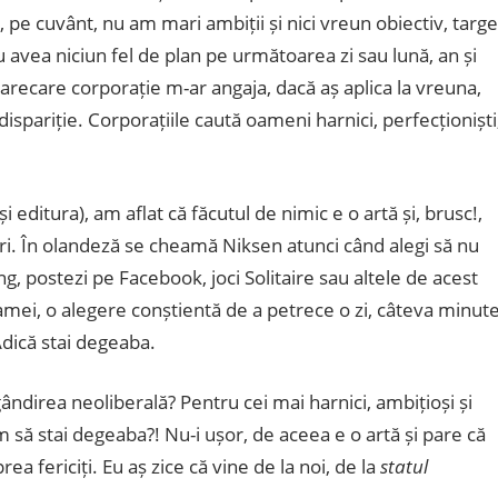
 pe cuvânt, nu am mari ambiții și nici vreun obiectiv, targe
 avea niciun fel de plan pe următoarea zi sau lună, an și
 oarecare corporație m-ar angaja, dacă aș aplica la vreuna,
spariție. Corporațiile caută oameni harnici, perfecționiști
 editura), am aflat că făcutul de nimic e o artă și, brusc!,
ri. În olandeză se cheamă Niksen atunci când alegi să nu
ng, postezi pe Facebook, joci Solitaire sau altele de acest
clamei, o alegere conștientă de a petrece o zi, câteva minut
 Adică stai degeaba.
gândirea neoliberală? Pentru cei mai harnici, ambițioși și
ă stai degeaba?! Nu-i ușor, de aceea e o artă și pare că
a fericiți. Eu aș zice că vine de la noi, de la
statul