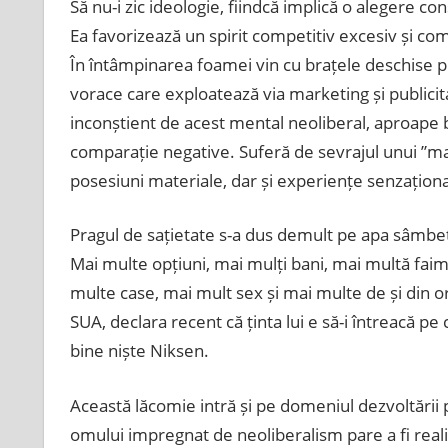
Să nu-i zic ideologie, fiindcă implică o alegere c
Ea favorizează un spirit competitiv excesiv și com
În întâmpinarea foamei vin cu brațele deschise p
vorace care exploatează via marketing și publicita
inconștient de acest mental neoliberal, aproape b
comparație negative. Suferă de sevrajul unui ”mai m
posesiuni materiale, dar și experiențe senzaționa
Pragul de sațietate s-a dus demult pe apa sâmbetei
Mai multe opțiuni, mai mulți bani, mai multă faim
multe case, mai mult sex și mai multe de și din ori
SUA, declara recent că ținta lui e să-i întreacă pe
bine niște Niksen.
Această lăcomie intră și pe domeniul dezvoltării pe
omului impregnat de neoliberalism pare a fi realiz