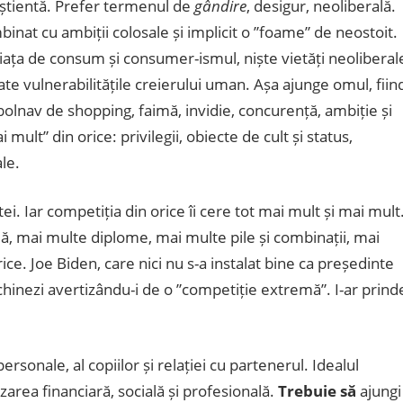
onștientă. Prefer termenul de
gândire
, desigur, neoliberală.
binat cu ambiții colosale și implicit o ”foame” de neostoit.
iața de consum și consumer-ismul, niște vietăți neoliberal
te vulnerabilitățile creierului uman. Așa ajunge omul, fiin
olnav de shopping, faimă, invidie, concurență, ambiție și
ult” din orice: privilegii, obiecte de cult și status,
le.
. Iar competiția din orice îi cere tot mai mult și mai mult
ă, mai multe diplome, mai multe pile și combinații, mai
ce. Joe Biden, care nici nu s-a instalat bine ca președinte
 chinezi avertizându-i de o ”competiție extremă”. I-ar prind
rsonale, al copiilor și relației cu partenerul. Idealul
area financiară, socială și profesională.
Trebuie să
ajungi