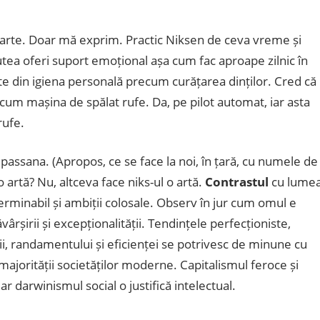
eparte. Doar mă exprim. Practic Niksen de ceva vreme și
tea oferi suport emoțional așa cum fac aproape zilnic în
te din igiena personală precum curățarea dinților. Cred că
ecum mașina de spălat rufe. Da, pe pilot automat, iar asta
rufe.
passana. (Apropos, ce se face la noi, în țară, cu numele de
 artă? Nu, altceva face niks-ul o artă.
Contrastul
cu lume
minabil și ambiții colosale. Observ în jur cum omul e
șirii și excepționalității. Tendințele perfecționiste,
ții, randamentului și eficienței se potrivesc de minune cu
 majorității societăților moderne. Capitalismul feroce și
r darwinismul social o justifică intelectual.