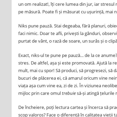
un om realizat!, îți cere lumea din jur, iar stresul 
pe măsură. Poate fi și măsurat cu ușurință, mai no
Niks pune pauză. Stai degeaba, fără planuri, obiect
faci nimic. Doar te afli, privești la gânduri, observi 
purtat de vânt, o rază de soare, un surâs și o cli
Exact, niks-ul te pune pe pauză… de la ce anume?
stres. De altfel, așa și este promovată. Ajută la 
mult, mai cu spor! Să produci, să progresezi, să 
bucuri de plăcerea ei, că amarul oricum vine neinvit
viața așa cum vine ea, zi de zi. În viziunea neolib
mijloc prin care omul
trebuie
să-și atingă țeluril
De încheiere, poți lectura cartea și încerca să pra
scop valoros? Face o diferență în calitatea vieții t