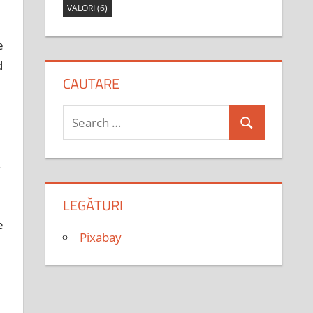
VALORI
(6)
e
d
CAUTARE
Search
Search
for:
.
LEGĂTURI
e
Pixabay