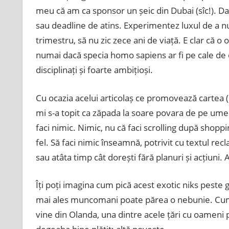
meu că am ca sponsor un șeic din Dubai (sîc!). Da,
sau deadline de atins. Experimentez luxul de a nu
trimestru, să nu zic zece ani de viață. E clar că o
numai dacă specia homo sapiens ar fi pe cale de di
disciplinați și foarte ambițioși.
Cu ocazia acelui articolaș ce promovează cartea (și
mi s-a topit ca zăpada la soare povara de pe ume
faci nimic. Nimic, nu că faci scrolling după shoppi
fel. Să faci nimic înseamnă, potrivit cu textul re
sau atâta timp cât dorești fără planuri și acțiuni.
Îți poți imagina cum pică acest exotic niks peste 
mai ales muncomani poate părea o nebunie. Cum s
vine din Olanda, una dintre acele țări cu oameni pre