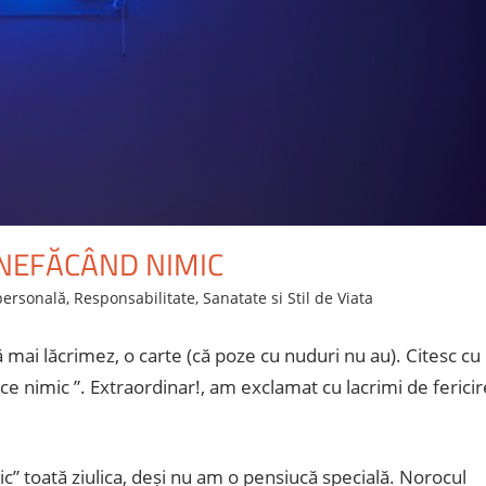
 NEFĂCÂND NIMIC
personală
,
Responsabilitate
,
Sanatate si Stil de Viata
ă mai lăcrimez, o carte (că poze cu nuduri nu au). Citesc cu
ace nimic ”. Extraordinar!, am exclamat cu lacrimi de fericir
ic” toată ziulica, deși nu am o pensiucă specială. Norocul