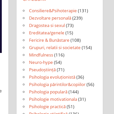
Consiliere&Psihoterapie
(131)
Dezvoltare personală
(239)
Dragostea si sexul
(73)
Ereditatea/genele
(15)
Fericire & Bunăstare
(108)
Grupuri, relatii si societate
(154)
Mindfulness
(116)
Neuro-hype
(54)
Pseudoștiință
(71)
Psihologia evoluționistă
(36)
Psihologia părintilor&copiilor
(56)
e
Psihologia populară
(144)
Psihologie motivationala
(31)
Psihologie practică
(51)
Psihologie științifică
(136)