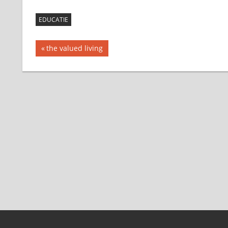
EDUCATIE
Post
Previous
the valued living
Post:
navigation