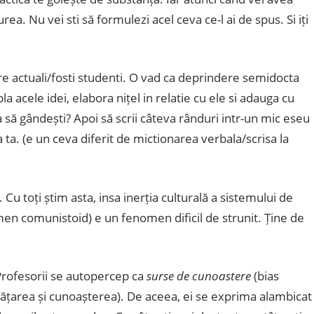
a. Nu vei sti să formulezi acel ceva ce-l ai de spus. Si iți
e actuali/fosti studenti. O vad ca deprindere semidocta
 acele idei, elabora nițel in relatie cu ele si adauga cu
 să gândești? Apoi să scrii câteva rânduri intr-un mic eseu
 ta. (e un ceva diferit de mictionarea verbala/scrisa la
Cu toți știm asta, insa inerția culturală a sistemului de
en comunistoid) e un fenomen dificil de strunit. Ține de
 Profesorii se autopercep ca
surse de cunoastere
(bias
vățarea și cunoașterea). De aceea, ei se exprima alambicat