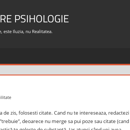
RE PSIHOLOGIE
 este Iluzia, nu Realitatea.
litate
va de zis, folosesti citate. Cand nu te intereseaza, redactezi
ă ”trebuie”, deoarece nu merge sa pui poze sau citate (cand
ractică te golește de substanță. Iar atunci când vei avea