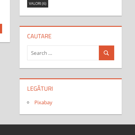
VALORI
(6)
CAUTARE
Search
Search
for:
LEGĂTURI
Pixabay