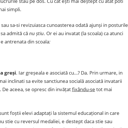
lucrurile stau pe dos. Cu cât ești mai deștept cu atât poti
ai simpli.
au sa-si revizuiasca cunoasterea odată ajunși in posturile
sa admită că
nu știu
. Or ei au invatat (la scoala) ca atunci
 e antrenata din scoala
:
e
a greși
. Iar greșeala e asociată cu…? Da. Prin urmare, in
i inclinati sa evite sanctiunea socială asociată invatarii
i. De aceea, se opresc din invățat
fixându-se
tot mai
, sunt foștii elevi adaptați la sistemul educațional in care
 stie cu reversul medaliei, e destept daca stie sau