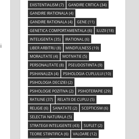
EXISTENTIALISM
(7)
GANDIRE CRITICA
(34)
GANDIRE IRATIONALA
(4)
GANDIRE RATIONALA
(4)
GENE
(11)
GENETICA COMPORTAMENTALA
(6)
ILUZII
(18)
INTELIGENTA
(35)
IRATIONAL
(6)
i
LIBER ARBITRU
(8)
MINDFULNESS
(19)
MORALITATE
(4)
MOTIVATIE
(5)
PERSONALITATE
(8)
PSEUDOSTIINTA
(9)
PSIHANALIZA
(4)
PSIHOLOGIA CUPLULUI
(10)
PSIHOLOGIA DECIZIEI
(2)
PSIHOLOGIE POZITIVA
(2)
PSIHOTERAPIE
(29)
RATIUNE
(37)
RELATII DE CUPLU
(5)
RELIGIE
(6)
SANATATE
(2)
SCEPTICISM
(6)
SELECTIA NATURALA
(5)
STRATEGII INTELIGENTE
(43)
SUFLET
(2)
TEORIE STIINTIFICA
(6)
VALOARE
(12)