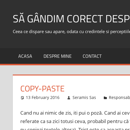
Skip
to
SĂ GÂNDIM CORECT DESP
content
Ceea ce dispare sau apare, odata cu credintele si perceptiile,
ACASA
DESPRE MINE
CONTACT
COPY-PASTE
13 February 2016
Seramis Sas
Responsabi
Cand nu ai nimic de zis, iti pui o poză. Cand ai ce
referate ca sa zici totusi ceva, probabil pentru c
nu copiezi textele altora). Trist este ca aceasta p