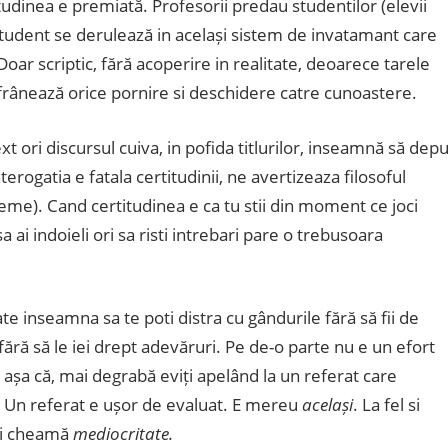
udinea e premiată. Profesorii predau studentilor (elevii
-student se derulează in același sistem de invatamant care
r scriptic, fără acoperire in realitate, deoarece tarele
frânează orice pornire si deschidere catre cunoastere.
xt ori discursul cuiva, in pofida titlurilor, inseamnă să depu
terogatia e fatala certitudinii, ne avertizeaza filosoful
reme). Cand certitudinea e ca tu stii din moment ce joci
sa ai indoieli ori sa risti intrebari pare o trebusoara
e inseamna sa te poti distra cu gândurile fără să fii de
fără să le iei drept adevăruri. Pe de-o parte nu e un efort
l, așa că, mai degrabă eviți apelând la un referat care
t? Un referat e ușor de evaluat. E mereu
același
. La fel si
mai cheamă
mediocritate.