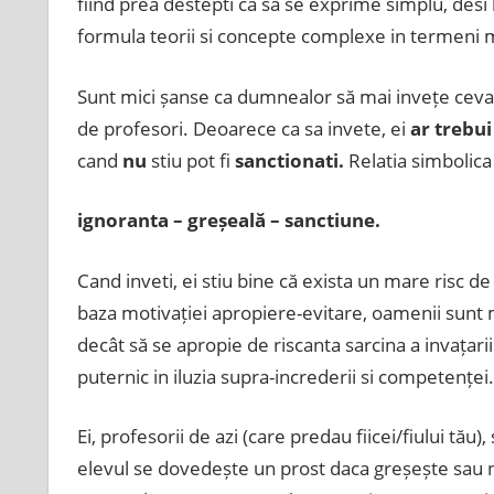
fiind prea destepti ca sa se exprime simplu, desi 
formula teorii si concepte complexe in termeni m
Sunt mici șanse ca dumnealor să mai invețe ceva s
de profesori. Deoarece ca sa invete, ei
ar trebui
cand
nu
stiu pot fi
sanctionati.
Relatia simbolica
ignoranta – greșeală – sanctiune.
Cand inveti, ei stiu bine că exista un mare risc d
baza motivației apropiere-evitare, oamenii sunt ma
decât să se apropie de riscanta sarcina a invațari
puternic in iluzia supra-increderii si competenței.
Ei, profesorii de azi (care predau fiicei/fiului tău)
elevul se dovedește un prost daca greșește sau nu