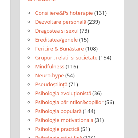
Consiliere&Psihoterapie
(131)
Dezvoltare personală
(239)
Dragostea si sexul
(73)
Ereditatea/genele
(15)
Fericire & Bunăstare
(108)
Grupuri, relatii si societate
(154)
Mindfulness
(116)
Neuro-hype
(54)
Pseudoștiință
(71)
Psihologia evoluționistă
(36)
Psihologia părintilor&copiilor
(56)
Psihologia populară
(144)
Psihologie motivationala
(31)
Psihologie practică
(51)
Psihologie științifică
(136)