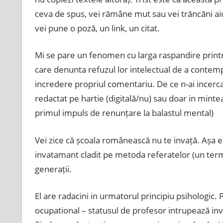
ceva de spus, vei rămâne mut sau vei trăncăni aiure
vei pune o poză, un link, un citat.
Mi se pare un fenomen cu larga raspandire printr
care denunta refuzul lor intelectual de a contempla
incredere propriul comentariu. De ce n-ai incerca
redactat pe hartie (digitală/nu) sau doar in mintea
primul impuls de renunțare la balastul mental)
Vei zice că școala românească nu te invață. Așa e. 
invatamant cladit pe metoda referatelor (un term
generații.
El are radacini in urmatorul principiu psihologic.
ocupational – statusul de profesor intrupează in