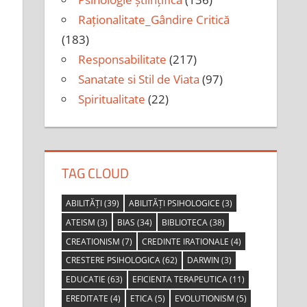
Raționalitate_Gândire Critică
(183)
Responsabilitate
(217)
Sanatate si Stil de Viata
(97)
Spiritualitate
(22)
TAG CLOUD
ABILITĂȚI
(39)
ABILITĂȚI PSIHOLOGICE
(3)
ATEISM
(3)
BIAS
(34)
BIBLIOTECA
(38)
CREATIONISM
(7)
CREDINTE IRATIONALE
(4)
CRESTERE PSIHOLOGICA
(62)
DARWIN
(3)
EDUCATIE
(63)
EFICIENTA TERAPEUTICA
(11)
EREDITATE
(4)
ETICA
(5)
EVOLUTIONISM
(5)