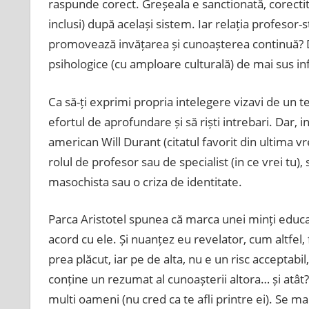
raspunde corect. Greșeala e sanctionată, corectit
inclusi) după același sistem. Iar relația profesor
promovează invățarea și cunoașterea continuă? Doa
psihologice (cu amploare culturală) de mai sus in
Ca să-ți exprimi propria intelegere vizavi de un te
efortul de aprofundare și să riști intrebari. Dar, in
american Will Durant (citatul favorit din ultima v
rolul de profesor sau de specialist (in ce vrei tu), 
masochista sau o criza de identitate.
Parca Aristotel spunea că marca unei minți educat
acord cu ele. Și nuanțez eu revelator, cum altfel, 
prea plăcut, iar pe de alta, nu e un risc acceptabi
conține un rezumat al cunoașterii altora… și atâ
multi oameni (nu cred ca te afli printre ei). Se 