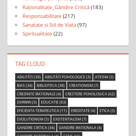
Raționalitate_Gândire Critică
(183)
Responsabilitate
(217)
Sanatate si Stil de Viata
(97)
Spiritualitate
(22)
TAG CLOUD
ABILITĂȚI
(39)
ABILITĂȚI PSIHOLOGICE
(3)
ATEISM
(3)
BIAS
(34)
BIBLIOTECA
(38)
CREATIONISM
(7)
CREDINTE IRATIONALE
(4)
CRESTERE PSIHOLOGICA
(62)
DARWIN
(3)
EDUCATIE
(63)
EFICIENTA TERAPEUTICA
(11)
EREDITATE
(4)
ETICA
(5)
EVOLUTIONISM
(5)
EXISTENTIALISM
(7)
GANDIRE CRITICA
(34)
GANDIRE IRATIONALA
(4)