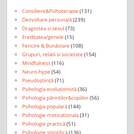
Consiliere&Psihoterapie
(131)
Dezvoltare personală
(239)
Dragostea si sexul
(73)
Ereditatea/genele
(15)
Fericire & Bunăstare
(108)
Grupuri, relatii si societate
(154)
Mindfulness
(116)
Neuro-hype
(54)
Pseudoștiință
(71)
Psihologia evoluționistă
(36)
Psihologia părintilor&copiilor
(56)
Psihologia populară
(144)
Psihologie motivationala
(31)
Psihologie practică
(51)
Psihologie științifică
(136)