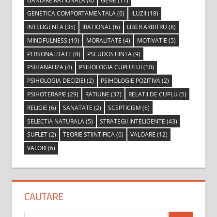
GANDIRE RATIONALA
(4)
GENE
(11)
GENETICA COMPORTAMENTALA
(6)
ILUZII
(18)
INTELIGENTA
(35)
IRATIONAL
(6)
LIBER ARBITRU
(8)
MINDFULNESS
(19)
MORALITATE
(4)
MOTIVATIE
(5)
PERSONALITATE
(8)
PSEUDOSTIINTA
(9)
PSIHANALIZA
(4)
PSIHOLOGIA CUPLULUI
(10)
PSIHOLOGIA DECIZIEI
(2)
PSIHOLOGIE POZITIVA
(2)
PSIHOTERAPIE
(29)
RATIUNE
(37)
RELATII DE CUPLU
(5)
RELIGIE
(6)
SANATATE
(2)
SCEPTICISM
(6)
SELECTIA NATURALA
(5)
STRATEGII INTELIGENTE
(43)
SUFLET
(2)
TEORIE STIINTIFICA
(6)
VALOARE
(12)
VALORI
(6)
CAUTARE