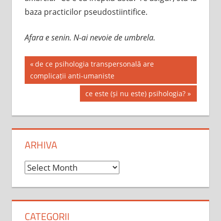
baza practicilor pseudostiintifice.
Afara e senin. N-ai nevoie de umbrela.
Post
Previous
de ce psihologia transpersonală are
Post:
complicații anti-umaniste
navigation
Next
ce este (și nu este) psihologia?
Post:
ARHIVA
Arhiva
CATEGORII