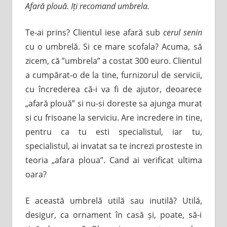
Afară plouă. Iți recomand umbrela.
Te-ai prins? Clientul iese afară sub
cerul senin
cu o umbrelă. Si ce mare scofala? Acuma, să
zicem, că ”umbrela” a costat 300 euro. Clientul
a cumpărat-o de la tine, furnizorul de servicii,
cu încrederea că-i va fi de ajutor, deoarece
„afară plouă” si nu-si doreste sa ajunga murat
si cu frisoane la serviciu. Are incredere in tine,
pentru ca tu esti specialistul, iar tu,
specialistul, ai invatat sa te increzi prosteste in
teoria „afara ploua”. Cand ai verificat ultima
oara?
E această umbrelă utilă sau inutilă? Utilă,
desigur, ca ornament în casă și, poate, să-i