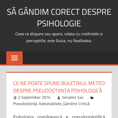
Skip
SĂ GÂNDIM CORECT DESPRE
to
content
PSIHOLOGIE
Ceea ce dispare sau apare, odata cu credintele si
perceptiile, este Iluzia, nu Realitatea.
CE NE POATE SPUNE BULETINUL METEO
DESPRE PSEUDOȘTIINȚA PSIHOLOGICĂ
2 September 2016
Seramis Sas
Pseudoștiință
,
Raționalitate_Gândire Critică
Psihologia românească e pseudoștiințifică