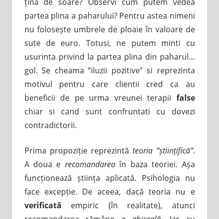
țină de soare? Observi cum putem vedea
partea plina a paharului? Pentru astea nimeni
nu folosește umbrele de ploaie în valoare de
sute de euro. Totusi, ne putem minti cu
usurinta privind la partea plina din paharul…
gol. Se cheama ”iluzii pozitive” si reprezinta
motivul pentru care clientii cred ca au
beneficii de pe urma vreunei terapii
false
chiar si cand sunt confruntati cu dovezi
contradictorii.
Prima propoziție reprezintă
teoria ”științifică”
.
A doua e
recomandarea
în baza teoriei. Așa
funcționează știința aplicată. Psihologia nu
face excepție. De aceea, dacă teoria nu e
verificată
empiric (în realitate), atunci
recomandarea rămâne
o ghiceală
. Iar cu