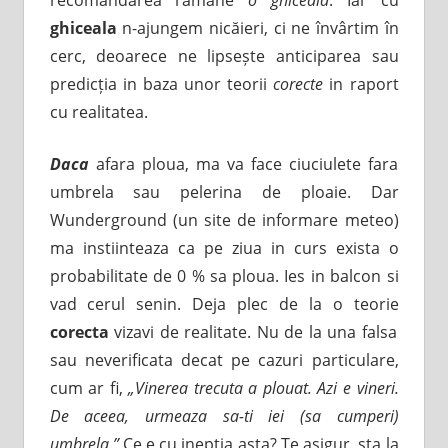
ghiceala
n-ajungem nicăieri, ci ne învârtim în
cerc, deoarece ne lipsește anticiparea sau
predicția in baza unor teorii
corecte
in raport
cu realitatea.
Daca
afara ploua, ma va face ciuciulete fara
umbrela sau pelerina de ploaie. Dar
Wunderground (un site de informare meteo)
ma instiinteaza ca pe ziua in curs exista o
probabilitate de 0 % sa ploua. Ies in balcon si
vad cerul senin. Deja plec de la o teorie
corecta
vizavi de realitate. Nu de la una falsa
sau neverificata decat pe cazuri particulare,
cum ar fi,
„Vinerea trecuta a plouat. Azi e vineri.
De aceea, urmeaza sa-ti iei (sa cumperi)
umbrela.”
Ce e cu ineptia asta? Te asigur, sta la