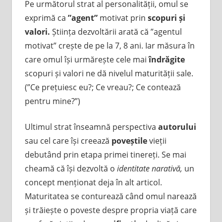
Pe următorul strat al personalității, omul se
exprimă ca
”agent”
motivat prin
scopuri și
valori.
Știința dezvoltării arată că ”agentul
motivat” crește de pe la 7, 8 ani. Iar măsura în
care omul își urmărește cele mai
îndrăgite
scopuri și valori ne dă nivelul maturității sale.
(”Ce prețuiesc eu?; Ce vreau?; Ce contează
pentru mine?”)
Ultimul strat înseamnă perspectiva
autorului
sau cel care își creează
poveștile
vieții
debutând prin etapa primei tinereți. Se mai
cheamă că își dezvoltă o
identitate narativă,
un
concept menționat deja în alt articol.
Maturitatea se conturează când omul narează
și trăiește o poveste despre propria viață care