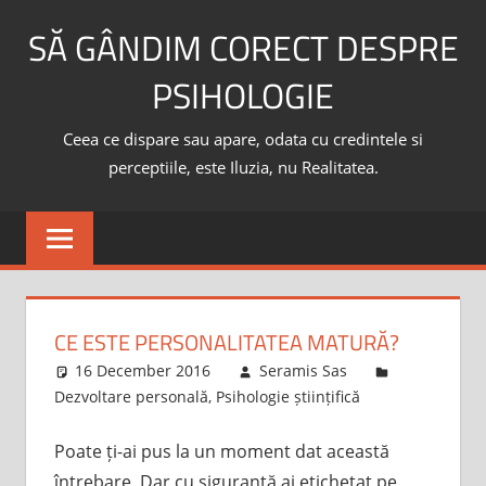
Skip
SĂ GÂNDIM CORECT DESPRE
to
content
PSIHOLOGIE
Ceea ce dispare sau apare, odata cu credintele si
perceptiile, este Iluzia, nu Realitatea.
CE ESTE PERSONALITATEA MATURĂ?
16 December 2016
Seramis Sas
Dezvoltare personală
,
Psihologie științifică
Poate ți-ai pus la un moment dat această
întrebare. Dar cu siguranță ai etichetat pe