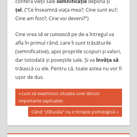
conferă vieții sale
semnificație
deplină și
țel.
(”Ce înseamnă viața mea?; Cine sunt eu?;
Cine am fost?; Cine voi deveni?”)
Cine vrea
să se cunoască
pe de-a întregul va
afla în primul rând, care îi sunt trăsăturile
(semnificative), apoi propriile scopuri și valori,
dar totodată și poveștile sale. Și va
învăța să
trăiască cu ele. Pentru că, toate astea nu vor fi
ușor de dus.
Post
Previous
cum să examinezi situația unei decizii
Post:
importante (aplicație)
navigation
Next
Când ”sfătuiala” nu e terapie psihologică
Post: