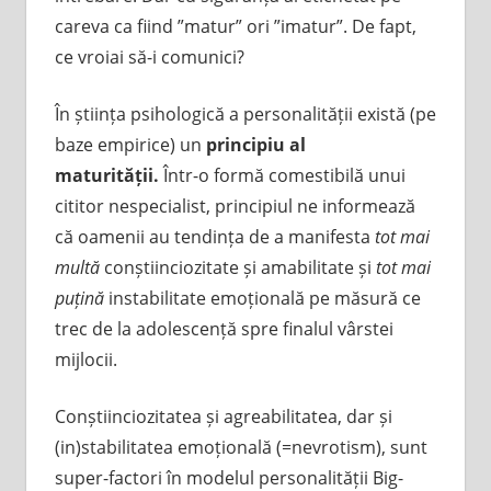
careva ca fiind ”matur” ori ”imatur”. De fapt,
ce vroiai să-i comunici?
În știința psihologică a personalității există (pe
baze empirice) un
principiu al
maturității.
Într-o formă comestibilă unui
cititor nespecialist, principiul ne informează
că oamenii au tendința de a manifesta
tot mai
multă
conștiinciozitate și amabilitate și
tot mai
puțină
instabilitate emoțională pe măsură ce
trec de la adolescență spre finalul vârstei
mijlocii.
Conștiinciozitatea și agreabilitatea, dar și
(in)stabilitatea emoțională (=nevrotism), sunt
super-factori în modelul personalității Big-