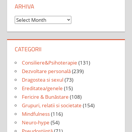
ARHIVA
Arhiva
CATEGORII
Consiliere&Psihoterapie
(131)
Dezvoltare personală
(239)
Dragostea si sexul
(73)
Ereditatea/genele
(15)
Fericire & Bunăstare
(108)
Grupuri, relatii si societate
(154)
Mindfulness
(116)
Neuro-hype
(54)
Pseudoștiință
(71)