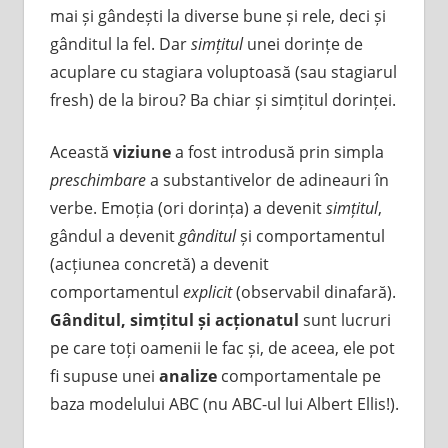
mai și gândești la diverse bune și rele, deci și
gânditul la fel. Dar
simțitul
unei dorințe de
acuplare cu stagiara voluptoasă (sau stagiarul
fresh) de la birou? Ba chiar și simțitul dorinței.
Această
viziune
a fost introdusă prin simpla
preschimbare
a substantivelor de adineauri în
verbe. Emoția (ori dorința) a devenit
simțitul
,
gândul a devenit
gânditul
și comportamentul
(acțiunea concretă) a devenit
comportamentul
explicit
(observabil dinafară).
Gânditul, simțitul și acționatul
sunt lucruri
pe care toți oamenii le fac și, de aceea, ele pot
fi supuse unei
analize
comportamentale pe
baza modelului ABC (nu ABC-ul lui Albert Ellis!).