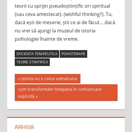
teorii cu sprijin pseudoștiințific ori spiritual
(sau ceva amestecat). (wishful thinking?). Tu,
dacă ești de meserie, știi ce ai de făcut… dacă
nu vrei să ajungi la muzeul de istoria
psihologiei înainte de vreme.
EFICIENTA TERAPEUTICA
PSIHOTERAPIE
TEORIE STIINTIFICA
Post
Previous
știința nu e calea adevărului
Post:
navigation
Next
cum transformăm telepatia în comunicare
Post:
explicită
ARHIVA