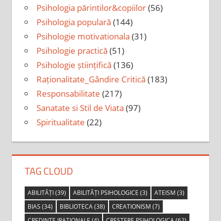
Psihologia părintilor&copiilor
(56)
Psihologia populară
(144)
Psihologie motivationala
(31)
Psihologie practică
(51)
Psihologie științifică
(136)
Raționalitate_Gândire Critică
(183)
Responsabilitate
(217)
Sanatate si Stil de Viata
(97)
Spiritualitate
(22)
TAG CLOUD
ABILITĂȚI
(39)
ABILITĂȚI PSIHOLOGICE
(3)
ATEISM
(3)
BIAS
(34)
BIBLIOTECA
(38)
CREATIONISM
(7)
CREDINTE IRATIONALE
(4)
CRESTERE PSIHOLOGICA
(62)