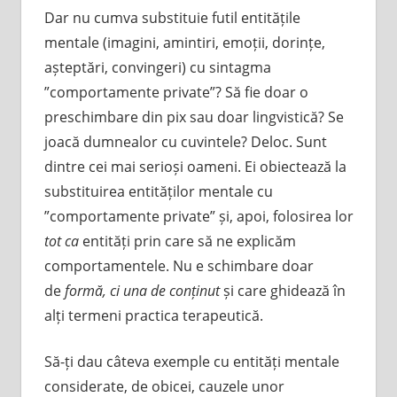
Dar nu cumva substituie futil entitățile
mentale (imagini, amintiri, emoții, dorințe,
așteptări, convingeri) cu sintagma
”comportamente private”? Să fie doar o
preschimbare din pix sau doar lingvistică? Se
joacă dumnealor cu cuvintele? Deloc. Sunt
dintre cei mai serioși oameni. Ei obiectează la
substituirea entităților mentale cu
”comportamente private” și, apoi, folosirea lor
tot ca
entități prin care să ne explicăm
comportamentele. Nu e schimbare doar
de
formă, ci una de conținut
și care ghidează în
alți termeni practica terapeutică.
Să-ți dau câteva exemple cu entități mentale
considerate, de obicei, cauzele unor