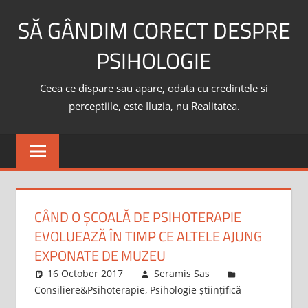
Skip
SĂ GÂNDIM CORECT DESPRE
to
content
PSIHOLOGIE
Ceea ce dispare sau apare, odata cu credintele si
perceptiile, este Iluzia, nu Realitatea.
CÂND O ȘCOALĂ DE PSIHOTERAPIE
EVOLUEAZĂ ÎN TIMP CE ALTELE AJUNG
EXPONATE DE MUZEU
16 October 2017
Seramis Sas
Consiliere&Psihoterapie
,
Psihologie științifică