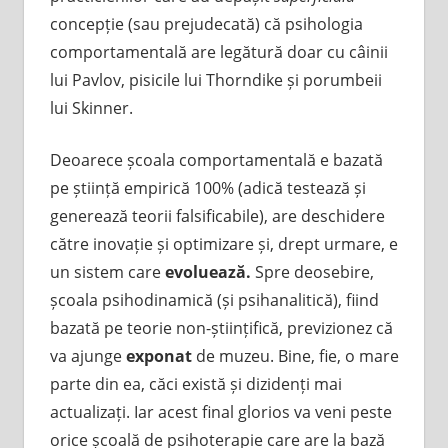
concepție (sau prejudecată) că psihologia
comportamentală are legătură doar cu câinii
lui Pavlov, pisicile lui Thorndike și porumbeii
lui Skinner.
Deoarece școala comportamentală e bazată
pe știință empirică 100% (adică testează și
generează teorii falsificabile), are deschidere
către inovație și optimizare și, drept urmare, e
un sistem care
evoluează.
Spre deosebire,
școala psihodinamică (și psihanalitică), fiind
bazată pe teorie non-științifică, previzionez că
va ajunge
exponat
de muzeu. Bine, fie, o mare
parte din ea, căci există și dizidenți mai
actualizați. Iar acest final glorios va veni peste
orice școală de psihoterapie care are la bază