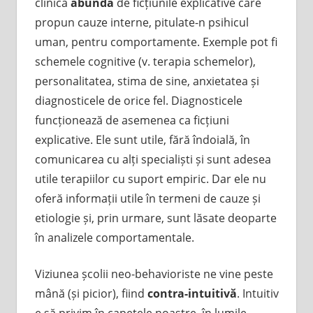
clinică
abundă
de ficțiunile explicative care
propun cauze interne, pitulate-n psihicul
uman, pentru comportamente. Exemple pot fi
schemele cognitive (v. terapia schemelor),
personalitatea, stima de sine, anxietatea și
diagnosticele de orice fel. Diagnosticele
funcționează de asemenea ca ficțiuni
explicative. Ele sunt utile, fără îndoială, în
comunicarea cu alți specialiști și sunt adesea
utile terapiilor cu suport empiric. Dar ele nu
oferă informații utile în termeni de cauze și
etiologie și, prin urmare, sunt lăsate deoparte
în analizele comportamentale.
Viziunea școlii neo-behavioriste ne vine peste
mână (și picior), fiind
contra-intuitivă
. Intuitiv
e să privim în capetele noastre, în lumile