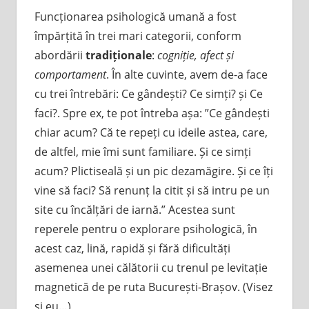
Funcționarea psihologică umană a fost
împărțită în trei mari categorii, conform
abordării
tradiționale
:
cogniție, afect și
comportament
. În alte cuvinte, avem de-a face
cu trei întrebări: Ce gândești? Ce simți? și Ce
faci?. Spre ex, te pot întreba așa: ”Ce gândești
chiar acum? Că te repeți cu ideile astea, care,
de altfel, mie îmi sunt familiare. Și ce simți
acum? Plictiseală și un pic dezamăgire. Și ce îți
vine să faci? Să renunț la citit și să intru pe un
site cu încălțări de iarnă.” Acestea sunt
reperele pentru o explorare psihologică, în
acest caz, lină, rapidă și fără dificultăți
asemenea unei călătorii cu trenul pe levitație
magnetică de pe ruta București-Brașov. (Visez
și eu…)