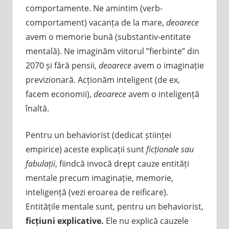
comportamente. Ne amintim (verb-
comportament) vacanța de la mare,
deoarece
avem o memorie bună (substantiv-entitate
mentală). Ne imaginăm viitorul ”fierbinte” din
2070 și fără pensii,
deoarece
avem o imaginație
previzionară. Acționăm inteligent (de ex,
facem economii),
deoarece
avem o inteligență
înaltă.
Pentru un behaviorist (dedicat științei
empirice) aceste explicații sunt
ficționale sau
fabulații
, fiindcă invocă drept cauze entități
mentale precum imaginație, memorie,
inteligență (vezi eroarea de reificare).
Entitățile mentale sunt, pentru un behaviorist,
ficțiuni explicative.
Ele nu explică cauzele