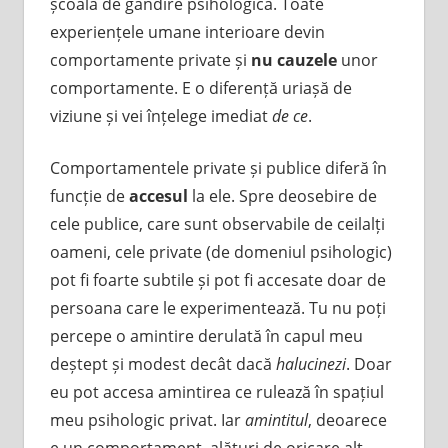
școală de gândire psihologică. Toate
experiențele umane interioare devin
comportamente private și
nu cauzele
unor
comportamente. E o diferență uriașă de
viziune și vei înțelege imediat
de ce
.
Comportamentele private și publice diferă în
funcție de
accesul
la ele. Spre deosebire de
cele publice, care sunt observabile de ceilalți
oameni, cele private (de domeniul psihologic)
pot fi foarte subtile și pot fi accesate doar de
persoana care le experimentează. Tu nu poți
percepe o amintire derulată în capul meu
deștept și modest decât dacă
halucinezi
. Doar
eu pot accesa amintirea ce rulează în spațiul
meu psihologic privat. Iar
amintitul
, deoarece
e un comportament, alături de oricare alt