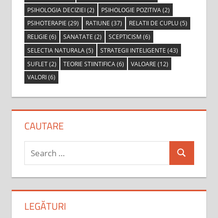
PSIHOLOGIA DECIZIEI
(2)
PSIHOLOGIE POZITIVA
(2)
PSIHOTERAPIE
(29)
RATIUNE
(37)
RELATII DE CUPLU
(5)
RELIGIE
(6)
SANATATE
(2)
SCEPTICISM
(6)
SELECTIA NATURALA
(5)
STRATEGII INTELIGENTE
(43)
SUFLET
(2)
TEORIE STIINTIFICA
(6)
VALOARE
(12)
VALORI
(6)
CAUTARE
Search
Search
for:
LEGĂTURI