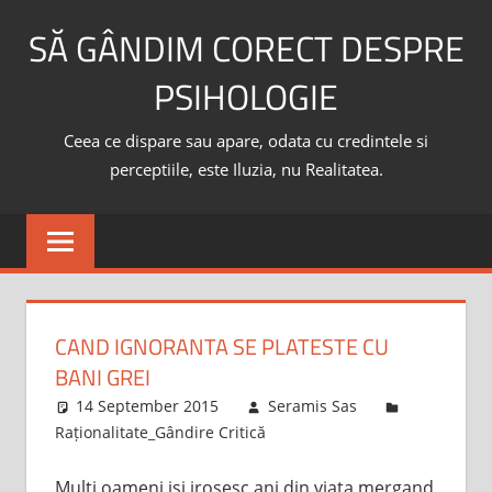
Skip
SĂ GÂNDIM CORECT DESPRE
to
content
PSIHOLOGIE
Ceea ce dispare sau apare, odata cu credintele si
perceptiile, este Iluzia, nu Realitatea.
CAND IGNORANTA SE PLATESTE CU
BANI GREI
14 September 2015
Seramis Sas
Raționalitate_Gândire Critică
Multi oameni isi irosesc ani din viata mergand