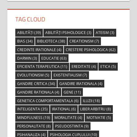
TAG CLOUD
ABILITĂȚI
(39)
ABILITĂȚI PSIHOLOGICE
(3)
ATEISM
(3)
BIAS
(34)
BIBLIOTECA
(38)
CREATIONISM
(7)
CREDINTE IRATIONALE
(4)
CRESTERE PSIHOLOGICA
(62)
DARWIN
(3)
EDUCATIE
(63)
EFICIENTA TERAPEUTICA
(11)
EREDITATE
(4)
ETICA
(5)
EVOLUTIONISM
(5)
EXISTENTIALISM
(7)
GANDIRE CRITICA
(34)
GANDIRE IRATIONALA
(4)
GANDIRE RATIONALA
(4)
GENE
(11)
GENETICA COMPORTAMENTALA
(6)
ILUZII
(18)
INTELIGENTA
(35)
IRATIONAL
(6)
LIBER ARBITRU
(8)
MINDFULNESS
(19)
MORALITATE
(4)
MOTIVATIE
(5)
PERSONALITATE
(8)
PSEUDOSTIINTA
(9)
PSIHANALIZA
(4)
PSIHOLOGIA CUPLULUI
(10)