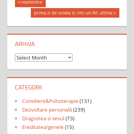
Post
Previous
reamintire
Post:
navigation
Next
prima zi de scoala si, intr-un fel, ultima
Post:
ARHIVA
Arhiva
CATEGORII
Consiliere&Psihoterapie
(131)
Dezvoltare personală
(239)
Dragostea si sexul
(73)
Ereditatea/genele
(15)