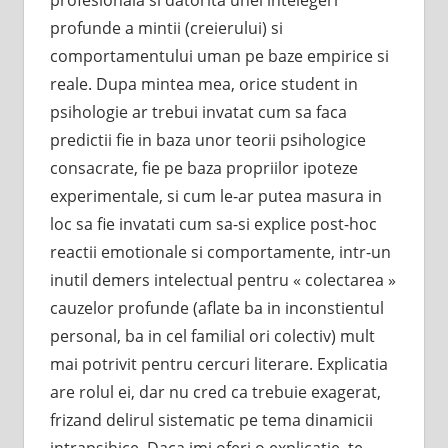
profunde a mintii (creierului) si
comportamentului uman pe baze empirice si
reale. Dupa mintea mea, orice student in
psihologie ar trebui invatat cum sa faca
predictii fie in baza unor teorii psihologice
consacrate, fie pe baza propriilor ipoteze
experimentale, si cum le-ar putea masura in
loc sa fie invatati cum sa-si explice post-hoc
reactii emotionale si comportamente, intr-un
inutil demers intelectual pentru « colectarea »
cauzelor profunde (aflate ba in inconstientul
personal, ba in cel familial ori colectiv) mult
mai potrivit pentru cercuri literare. Explicatia
are rolul ei, dar nu cred ca trebuie exagerat,
frizand delirul sistematic pe tema dinamicii
intrapsihice. Daca imi oferi o explicatie, te