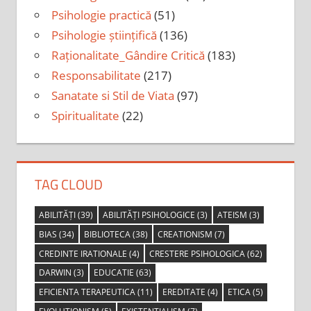
Psihologie practică
(51)
Psihologie științifică
(136)
Raționalitate_Gândire Critică
(183)
Responsabilitate
(217)
Sanatate si Stil de Viata
(97)
Spiritualitate
(22)
TAG CLOUD
ABILITĂȚI
(39)
ABILITĂȚI PSIHOLOGICE
(3)
ATEISM
(3)
BIAS
(34)
BIBLIOTECA
(38)
CREATIONISM
(7)
CREDINTE IRATIONALE
(4)
CRESTERE PSIHOLOGICA
(62)
DARWIN
(3)
EDUCATIE
(63)
EFICIENTA TERAPEUTICA
(11)
EREDITATE
(4)
ETICA
(5)