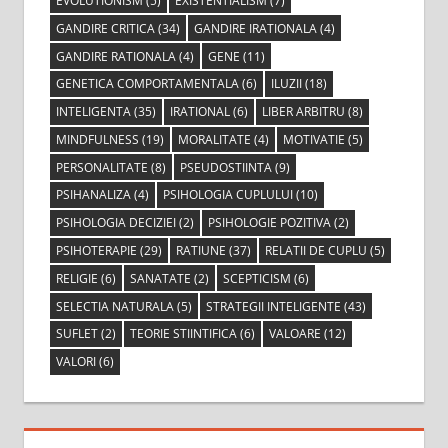
EVOLUTIONISM
(5)
EXISTENTIALISM
(7)
GANDIRE CRITICA
(34)
GANDIRE IRATIONALA
(4)
GANDIRE RATIONALA
(4)
GENE
(11)
GENETICA COMPORTAMENTALA
(6)
ILUZII
(18)
INTELIGENTA
(35)
IRATIONAL
(6)
LIBER ARBITRU
(8)
MINDFULNESS
(19)
MORALITATE
(4)
MOTIVATIE
(5)
PERSONALITATE
(8)
PSEUDOSTIINTA
(9)
PSIHANALIZA
(4)
PSIHOLOGIA CUPLULUI
(10)
PSIHOLOGIA DECIZIEI
(2)
PSIHOLOGIE POZITIVA
(2)
PSIHOTERAPIE
(29)
RATIUNE
(37)
RELATII DE CUPLU
(5)
RELIGIE
(6)
SANATATE
(2)
SCEPTICISM
(6)
SELECTIA NATURALA
(5)
STRATEGII INTELIGENTE
(43)
SUFLET
(2)
TEORIE STIINTIFICA
(6)
VALOARE
(12)
VALORI
(6)