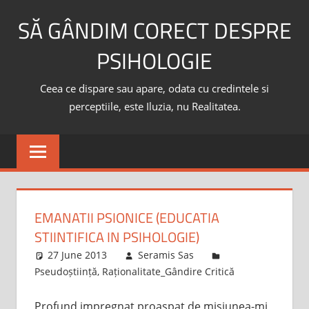
Skip
SĂ GÂNDIM CORECT DESPRE
to
content
PSIHOLOGIE
Ceea ce dispare sau apare, odata cu credintele si
perceptiile, este Iluzia, nu Realitatea.
EMANATII PSIONICE (EDUCATIA
STIINTIFICA IN PSIHOLOGIE)
27 June 2013
Seramis Sas
Pseudoștiință
,
Raționalitate_Gândire Critică
Profund impregnat proaspat de misiunea-mi