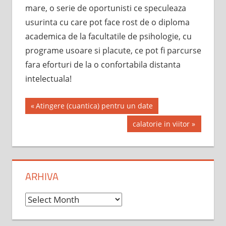
mare, o serie de oportunisti ce speculeaza
usurinta cu care pot face rost de o diploma
academica de la facultatile de psihologie, cu
programe usoare si placute, ce pot fi parcurse
fara eforturi de la o confortabila distanta
intelectuala!
Post
Previous
Atingere (cuantica) pentru un date
Post:
navigation
Next
calatorie in viitor
Post:
ARHIVA
Arhiva