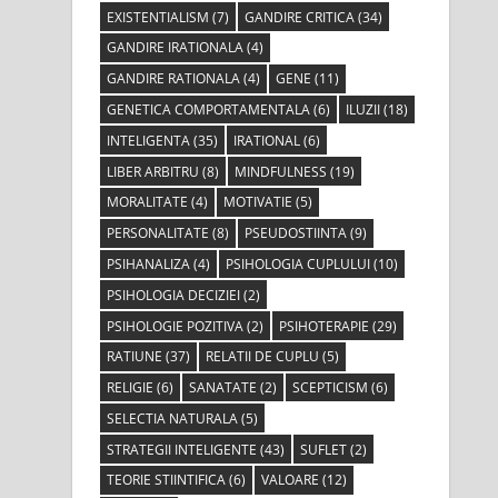
EXISTENTIALISM
(7)
GANDIRE CRITICA
(34)
GANDIRE IRATIONALA
(4)
GANDIRE RATIONALA
(4)
GENE
(11)
GENETICA COMPORTAMENTALA
(6)
ILUZII
(18)
INTELIGENTA
(35)
IRATIONAL
(6)
LIBER ARBITRU
(8)
MINDFULNESS
(19)
MORALITATE
(4)
MOTIVATIE
(5)
PERSONALITATE
(8)
PSEUDOSTIINTA
(9)
PSIHANALIZA
(4)
PSIHOLOGIA CUPLULUI
(10)
PSIHOLOGIA DECIZIEI
(2)
PSIHOLOGIE POZITIVA
(2)
PSIHOTERAPIE
(29)
RATIUNE
(37)
RELATII DE CUPLU
(5)
RELIGIE
(6)
SANATATE
(2)
SCEPTICISM
(6)
SELECTIA NATURALA
(5)
STRATEGII INTELIGENTE
(43)
SUFLET
(2)
TEORIE STIINTIFICA
(6)
VALOARE
(12)