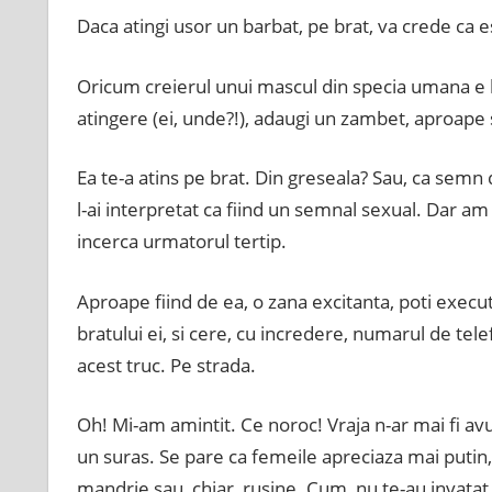
Daca atingi usor un barbat, pe brat, va crede ca es
Oricum creierul unui mascul din specia umana e bi
atingere (ei, unde?!), adaugi un zambet, aproape si
Ea te-a atins pe brat. Din greseala? Sau, ca semn 
l-ai interpretat ca fiind un semnal sexual. Dar am
incerca urmatorul tertip.
Aproape fiind de ea, o zana excitanta, poti execu
bratului ei, si cere, cu incredere, numarul de telef
acest truc. Pe strada.
Oh! Mi-am amintit. Ce noroc! Vraja n-ar mai fi av
un suras. Se pare ca femeile apreciaza mai putin, c
mandrie sau, chiar, rusine. Cum, nu te-au invatat 