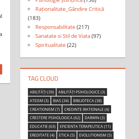
Raționalitate_Gândire Critică
l
(183)
Responsabilitate
(217)
a
Sanatate si Stil de Viata
(97)
Spiritualitate
(22)
TAG CLOUD
ABILITĂȚI
(39)
ABILITĂȚI PSIHOLOGICE
(3)
ATEISM
(3)
BIAS
(34)
BIBLIOTECA
(38)
CREATIONISM
(7)
CREDINTE IRATIONALE
(4)
CRESTERE PSIHOLOGICA
(62)
DARWIN
(3)
EDUCATIE
(63)
EFICIENTA TERAPEUTICA
(11)
EREDITATE
(4)
ETICA
(5)
EVOLUTIONISM
(5)