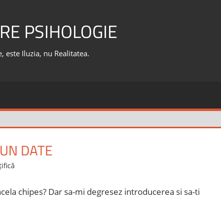
RE PSIHOLOGIE
 este Iluzia, nu Realitatea.
 UN DATE
țifică
 acela chipes? Dar sa-mi degresez introducerea si sa-ti