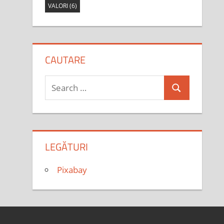
VALORI
(6)
CAUTARE
Search
Search
for:
LEGĂTURI
Pixabay