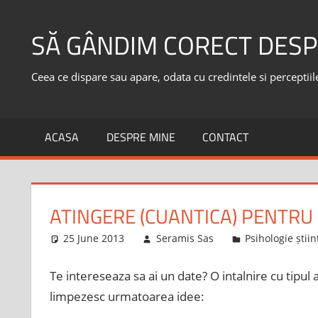
Skip
to
SĂ GÂNDIM CORECT DESP
content
Ceea ce dispare sau apare, odata cu credintele si perceptiile,
ACASA
DESPRE MINE
CONTACT
ATINGERE (CUANTICA) PENTRU
25 June 2013
Seramis Sas
Psihologie știin
Te intereseaza sa ai un date? O intalnire cu tipul
limpezesc urmatoarea idee: