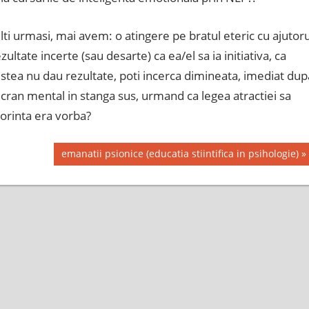
lti urmasi, mai avem: o atingere pe bratul eteric cu ajutoru
ltate incerte (sau desarte) ca ea/el sa ia initiativa, ca
stea nu dau rezultate, poti incerca dimineata, imediat dup
e ecran mental in stanga sus, urmand ca legea atractiei sa
dorinta era vorba?
Next
emanatii psionice (educatia stiintifica in psihologie)
Post: