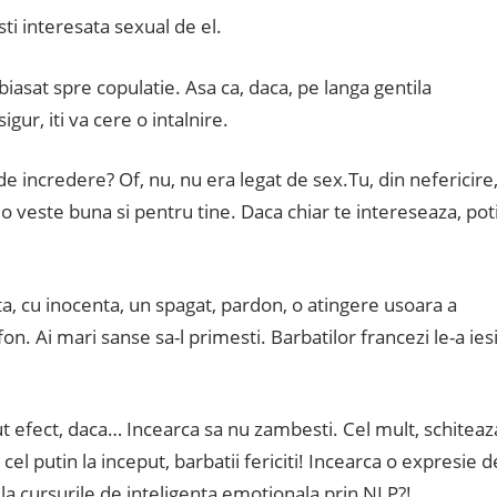
ti interesata sexual de el.
asat spre copulatie. Asa ca, daca, pe langa gentila
gur, iti va cere o intalnire.
de incredere? Of, nu, nu era legat de sex.Tu, din nefericire
 o veste buna si pentru tine. Daca chiar te intereseaza, pot
ta, cu inocenta, un spagat, pardon, o atingere usoara a
on. Ai mari sanse sa-l primesti. Barbatilor francezi le-a iesi
ut efect, daca… Incearca sa nu zambesti. Cel mult, schiteaz
el putin la inceput, barbatii fericiti! Incearca o expresie d
la cursurile de inteligenta emotionala prin NLP?!