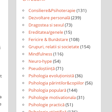
Consiliere&Psihoterapie
(131)
Dezvoltare personală
(239)
Dragostea si sexul
(73)
Ereditatea/genele
(15)
Fericire & Bunăstare
(108)
,
Grupuri, relatii si societate
(154)
i
Mindfulness
(116)
Neuro-hype
(54)
Pseudoștiință
(71)
Psihologia evoluționistă
(36)
t
Psihologia părintilor&copiilor
(56)
Psihologia populară
(144)
a
Psihologie motivationala
(31)
e
Psihologie practică
(51)
Psihologie științifică
(136)