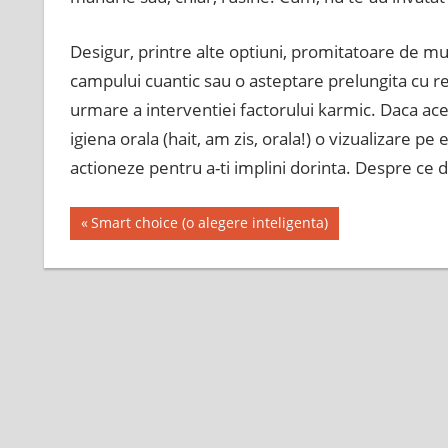
Desigur, printre alte optiuni, promitatoare de mu
campului cuantic sau o asteptare prelungita cu rezu
urmare a interventiei factorului karmic. Daca ace
igiena orala (hait, am zis, orala!) o vizualizare p
actioneze pentru a-ti implini dorinta. Despre ce 
Post
Previous
Smart choice (o alegere inteligenta)
Post:
navigation