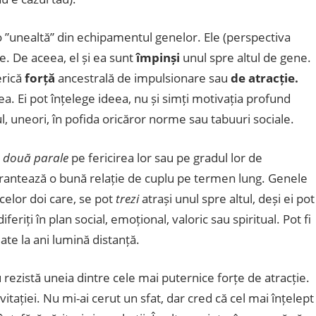
 o ”unealtă” din echipamentul genelor. Ele (perspectiva
e. De aceea, el și ea sunt
împinși
unul spre altul de gene.
erică
forță
ancestrală de impulsionare sau
de atracție.
a. Ei pot înțelege ideea, nu și simți motivația profund
ul, uneori, în pofida oricăror norme sau tabuuri sociale.
 două parale
pe fericirea lor sau pe gradul lor de
rantează o bună relație de cuplu pe termen lung. Genele
celor doi care, se pot
trezi
atrași unul spre altul, deși ei pot
iferiți în plan social, emoțional, valoric sau spiritual. Pot fi
ate la ani lumină distanță.
 rezistă uneia dintre cele mai puternice forțe de atracție.
tației. Nu mi-ai cerut un sfat, dar cred că cel mai înțelept