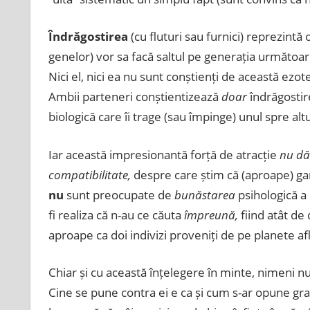
Îndrăgostirea
(cu fluturi sau furnici) reprezintă
genelor) vor sa facă saltul pe generația următoar
Nici el, nici ea nu sunt conștienți de această ezot
Ambii parteneri conștientizează
doar
îndrăgostire
biologică care îi trage (sau împinge) unul spre alt
Iar această impresionantă forță de atracție
nu dă
compatibilitate,
despre care știm că (aproape) ga
nu
sunt preocupate de
bunăstarea
psihologică a 
fi realiza că n-au ce căuta
împreună,
fiind atât de d
aproape ca doi indivizi proveniți de pe planete afl
Chiar și cu această înțelegere în minte, nimeni nu
Cine se pune contra ei e ca și cum s-ar opune gravi