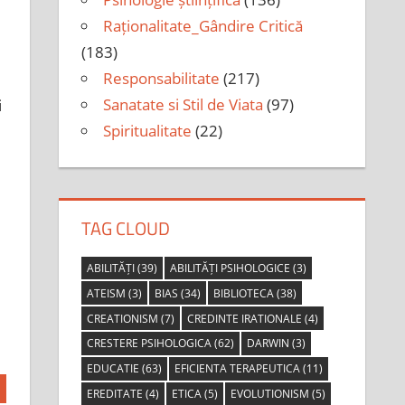
Raționalitate_Gândire Critică
(183)
Responsabilitate
(217)
Sanatate si Stil de Viata
(97)
i
Spiritualitate
(22)
TAG CLOUD
ABILITĂȚI
(39)
ABILITĂȚI PSIHOLOGICE
(3)
ATEISM
(3)
BIAS
(34)
BIBLIOTECA
(38)
CREATIONISM
(7)
CREDINTE IRATIONALE
(4)
CRESTERE PSIHOLOGICA
(62)
DARWIN
(3)
EDUCATIE
(63)
EFICIENTA TERAPEUTICA
(11)
EREDITATE
(4)
ETICA
(5)
EVOLUTIONISM
(5)