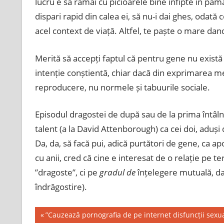
lucru e să rămâi cu picioarele bine înfipte în pămân
dispari rapid din calea ei, să nu-i dai ghes, odată c
acel context de viață. Altfel, te paște o mare dan
Merită să accepți faptul că pentru gene nu există u
intenție conștientă, chiar dacă din exprimarea 
reproducere, nu normele și tabuurile sociale.
Episodul dragostei de după sau de la prima întâln
talent (a la David Attenborough) ca cei doi, aduși
Da, da, să facă pui, adică purtători de gene, ca a
cu anii, cred că cine e interesat de o relație pe t
”dragoste”, ci pe
gradul de
înțelegere mutuală, da
îndrăgostire).
Post
Previous
”Cauzează pornografia de pe internet disfuncții sexua