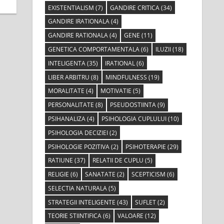
EXISTENTIALISM
(7)
GANDIRE CRITICA
(34)
GANDIRE IRATIONALA
(4)
GANDIRE RATIONALA
(4)
GENE
(11)
GENETICA COMPORTAMENTALA
(6)
ILUZII
(18)
INTELIGENTA
(35)
IRATIONAL
(6)
LIBER ARBITRU
(8)
MINDFULNESS
(19)
MORALITATE
(4)
MOTIVATIE
(5)
PERSONALITATE
(8)
PSEUDOSTIINTA
(9)
PSIHANALIZA
(4)
PSIHOLOGIA CUPLULUI
(10)
PSIHOLOGIA DECIZIEI
(2)
PSIHOLOGIE POZITIVA
(2)
PSIHOTERAPIE
(29)
RATIUNE
(37)
RELATII DE CUPLU
(5)
RELIGIE
(6)
SANATATE
(2)
SCEPTICISM
(6)
SELECTIA NATURALA
(5)
STRATEGII INTELIGENTE
(43)
SUFLET
(2)
TEORIE STIINTIFICA
(6)
VALOARE
(12)