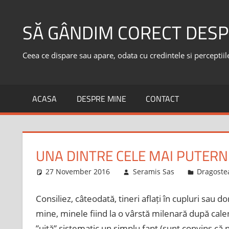
Skip
to
SĂ GÂNDIM CORECT DESP
content
Ceea ce dispare sau apare, odata cu credintele si perceptiile,
ACASA
DESPRE MINE
CONTACT
UNA DINTRE CELE MAI PUTERN
27 November 2016
Seramis Sas
Dragostea
Consiliez, câteodată, tineri aflați în cupluri sau do
mine, minele fiind la o vârstă milenară după calen
”uită” sistematic un simplu fapt (sunt convins că n