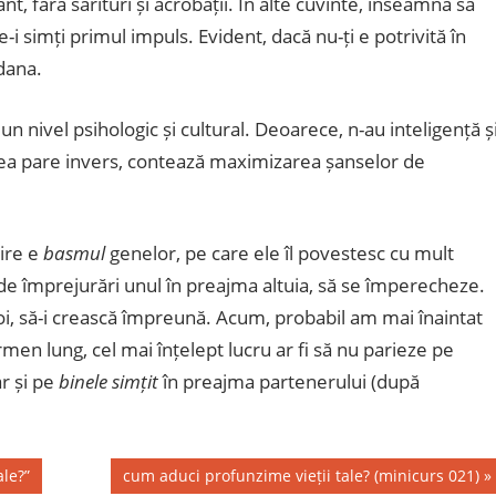
t, fără sărituri și acrobații. În alte cuvinte, înseamnă să
e-i simți primul impuls. Evident, dacă nu-ți e potrivită în
dana.
n nivel psihologic și cultural. Deoarece, n-au inteligență ș
mea pare invers, contează maximizarea șanselor de
ire e
basmul
genelor, pe care ele îl povestesc cu mult
 de împrejurări unul în preajma altuia, să se împerecheze.
poi, să-i crească împreună. Acum, probabil am mai înaintat
ermen lung, cel mai înțelept lucru ar fi să nu parieze pe
r și pe
binele simțit
în preajma partenerului (după
Next
le?”
cum aduci profunzime vieții tale? (minicurs 021)