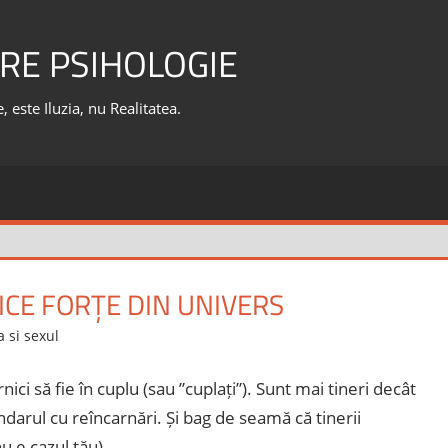
RE PSIHOLOGIE
 este Iluzia, nu Realitatea.
ICE FORȚE DIN UNIVERS
 si sexul
rnici să fie în cuplu (sau ”cuplați”). Sunt mai tineri decât
darul cu reîncarnări. Și bag de seamă că tinerii
u e cazul tău).