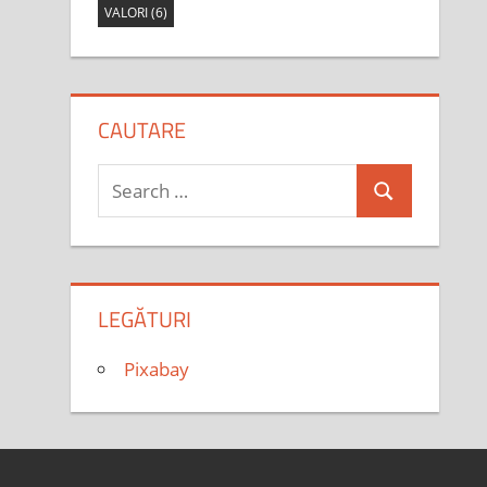
VALORI
(6)
CAUTARE
Search
Search
for:
LEGĂTURI
Pixabay