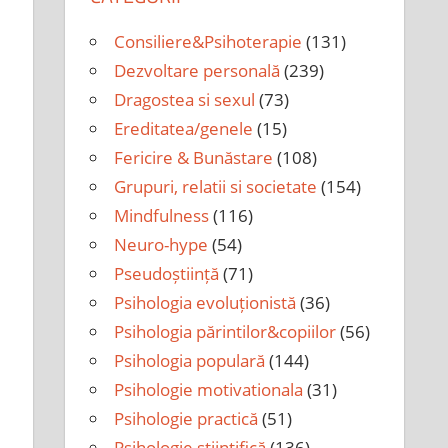
Consiliere&Psihoterapie
(131)
Dezvoltare personală
(239)
Dragostea si sexul
(73)
Ereditatea/genele
(15)
Fericire & Bunăstare
(108)
Grupuri, relatii si societate
(154)
Mindfulness
(116)
Neuro-hype
(54)
Pseudoștiință
(71)
Psihologia evoluționistă
(36)
Psihologia părintilor&copiilor
(56)
Psihologia populară
(144)
Psihologie motivationala
(31)
Psihologie practică
(51)
Psihologie științifică
(136)