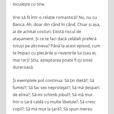
locuiește cu tine.
Vrei să fii într-o relație romantică? Nu, nu cu
Banca. Ah, doar din când în când. Chiar și așa,
ai de achitat costuri. Există riscul de
atașament. Și ce te faci dacă celălalt preferă
totuși pe altcineva? Până la acest episod, cum
te împaci cu plecările și revenirile lui (sau ei,
mai rar)? Știu, așteptarea poate fi (și este)
dureroasă.
Și exemplele pot continua: Să țin dietă?; Să
fumez?; Să fac sex neprotejat?; Să mă despart
de el/ea?; Să-mi schimb jobul?; Să mă mut
într-o țară caldă cu multe libelule?; Să cresc
copii?; Să mă mut la țară?; Să spun mereu