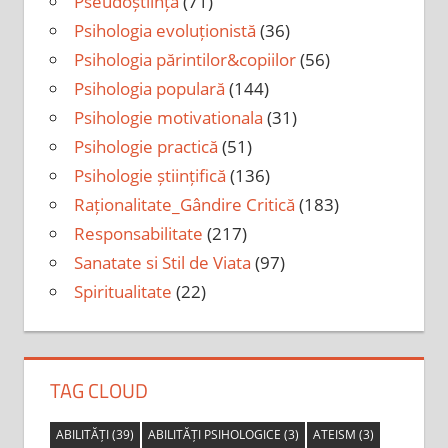
Pseudoștiință
(71)
Psihologia evoluționistă
(36)
Psihologia părintilor&copiilor
(56)
Psihologia populară
(144)
Psihologie motivationala
(31)
Psihologie practică
(51)
Psihologie științifică
(136)
Raționalitate_Gândire Critică
(183)
Responsabilitate
(217)
Sanatate si Stil de Viata
(97)
Spiritualitate
(22)
TAG CLOUD
ABILITĂȚI
(39)
ABILITĂȚI PSIHOLOGICE
(3)
ATEISM
(3)