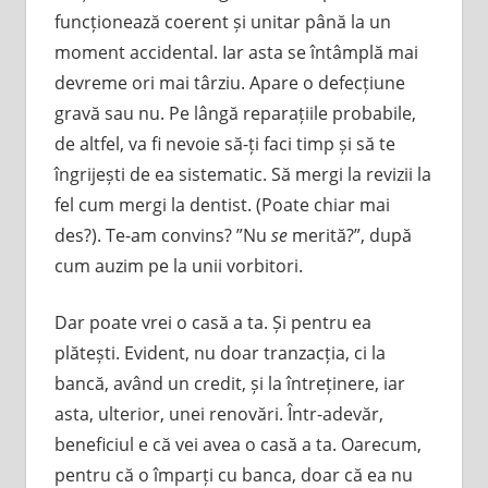
funcționează coerent și unitar până la un
moment accidental. Iar asta se întâmplă mai
devreme ori mai târziu. Apare o defecțiune
gravă sau nu. Pe lângă reparațiile probabile,
de altfel, va fi nevoie să-ți faci timp și să te
îngrijești de ea sistematic. Să mergi la revizii la
fel cum mergi la dentist. (Poate chiar mai
des?). Te-am convins? ”Nu
se
merită?”, după
cum auzim pe la unii vorbitori.
Dar poate vrei o casă a ta. Și pentru ea
plătești. Evident, nu doar tranzacția, ci la
bancă, având un credit, și la întreținere, iar
asta, ulterior, unei renovări. Într-adevăr,
beneficiul e că vei avea o casă a ta. Oarecum,
pentru că o împarți cu banca, doar că ea nu