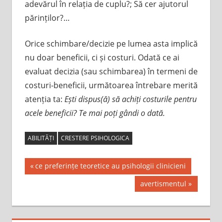
adevărul în relația de cuplu?; Să cer ajutorul
părinților?…
Orice schimbare/decizie pe lumea asta implică
nu doar beneficii, ci și costuri. Odată ce ai
evaluat decizia (sau schimbarea) în termeni de
costuri-beneficii, următoarea întrebare merită
atenția ta:
Ești dispus(ă) să achiți costurile pentru
acele beneficii? Te mai poți gândi o dată.
ABILITĂȚI
CRESTERE PSIHOLOGICA
Post
Previous
ce preferințe teoretice au psihologii clinicieni
Post:
navigation
Next
avertismentul
Post: