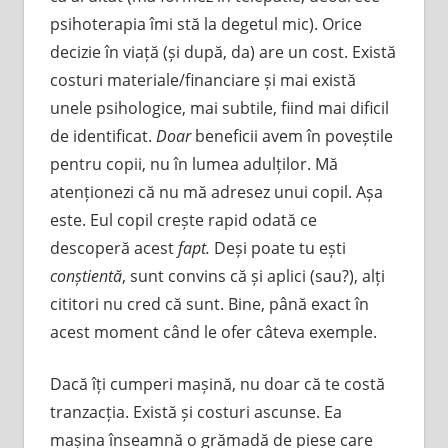
psihoterapia îmi stă la degetul mic). Orice
decizie în viață (și după, da) are un cost. Există
costuri materiale/financiare și mai există
unele psihologice, mai subtile, fiind mai dificil
de identificat.
Doar
beneficii avem în poveștile
pentru copii, nu în lumea adulților. Mă
atenționezi că nu mă adresez unui copil. Așa
este. Eul copil crește rapid odată ce
descoperă acest
fapt.
Deși poate tu ești
conștientă
, sunt convins că și aplici (sau?), alți
cititori nu cred că sunt. Bine, până exact în
acest moment când le ofer câteva exemple.
Dacă îți cumperi mașină, nu doar că te costă
tranzacția. Există și costuri ascunse. Ea
mașina înseamnă o grămadă de piese care