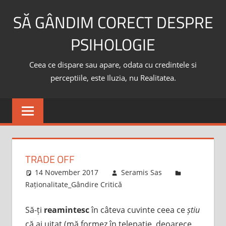
Skip
SĂ GÂNDIM CORECT DESPRE
to
content
PSIHOLOGIE
Ceea ce dispare sau apare, odata cu credintele si
perceptiile, este Iluzia, nu Realitatea.
TRADE OFF
14 November 2017
Seramis Sas
Raționalitate_Gândire Critică
Să-ți
reamintesc
în câteva cuvinte ceea ce
știu
că ai uitat (mă formez în telepatie, deoarece