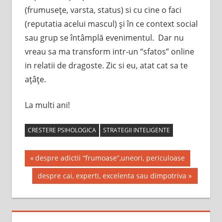
(frumuseţe, varsta, status) si cu cine o faci
(reputatia acelui mascul) şi în ce context social
sau grup se întâmplă evenimentul. Dar nu
vreau sa ma transform intr-un “sfatos” online
in relatii de dragoste. Zic si eu, atat cat sa te
aţâţe.
La multi ani!
CRESTERE PSIHOLOGICA
STRATEGII INTELIGENTE
Post
Previous
despre adictii “frumoase”,uneori, periculoase
Post:
navigation
Next
despre cai, experti, excelenta sau dimpotriva
Post: