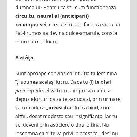
dumnealui? Pentru ca stii cum functioneaza
circuitul neural al (anticiparii)
recompensei
, ceea ce tu poti face, ca viata lui
Fat-Frumos sa devina dulce-amaruie, consta
in urmatorul lucru:
A
aţâţa.
Sunt aproape convins că intuiţia ta feminină
îţi spunea acelaşi lucru. Daca tu (i) te oferi
prea
repede, el va trai cu impresia ca nu a
depus eforturi ca sa te seduca si, prin urmare,
va considera
„investitia”
lui ca fiind, cum
altfel, decat modesta sau insignifianta. Iar tu
vei deveni prin asociere o tipa ieftina. Nu
inseamna ca el te va privi in acest fel, desi nu