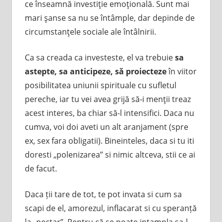
ce înseamnă investiţie emoţională. Sunt mai
mari şanse sa nu se întâmple, dar depinde de
circumstanţele sociale ale întâlnirii.
Ca sa creada ca investeste, el va trebuie
sa
astepte, sa anticipeze, să proiecteze
în viitor
posibilitatea uniunii spirituale cu sufletul
pereche, iar tu vei avea grijă să-i menţii treaz
acest interes, ba chiar să-l intensifici. Daca nu
cumva, voi doi aveti un alt aranjament (spre
ex, sex fara obligatii). Bineinteles, daca si tu iti
doresti „polenizarea” si nimic altceva, stii ce ai
de facut.
Daca ții tare de tot, te pot invata si cum sa
scapi de el, amorezul, inflacarat si cu speranță
la „nectar”. Pentru că se poate intampla sa-l