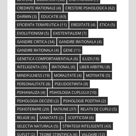
CREDINTE IRATIONALE
(4)
CRESTERE PSIHOLOGICA
(62)
DARWIN
(3)
EDUCATIE
(63)
EFICIENTA TERAPEUTICA
(11)
EREDITATE
(4)
ETICA
(5)
EVOLUTIONISM
(5)
EXISTENTIALISM
(7)
GANDIRE CRITICA
(34)
GANDIRE IRATIONALA
(4)
GANDIRE RATIONALA
(4)
GENE
(11)
GENETICA COMPORTAMENTALA
(6)
ILUZII
(18)
INTELIGENTA
(35)
IRATIONAL
(6)
LIBER ARBITRU
(8)
MINDFULNESS
(19)
MORALITATE
(4)
MOTIVATIE
(5)
PERSONALITATE
(8)
PSEUDOSTIINTA
(9)
PSIHANALIZA
(4)
PSIHOLOGIA CUPLULUI
(10)
PSIHOLOGIA DECIZIEI
(2)
PSIHOLOGIE POZITIVA
(2)
PSIHOTERAPIE
(29)
RATIUNE
(37)
RELATII DE CUPLU
(5)
RELIGIE
(6)
SANATATE
(2)
SCEPTICISM
(6)
SELECTIA NATURALA
(5)
STRATEGII INTELIGENTE
(43)
SUFLET
(2)
TEORIE STIINTIFICA
(6)
VALOARE
(12)