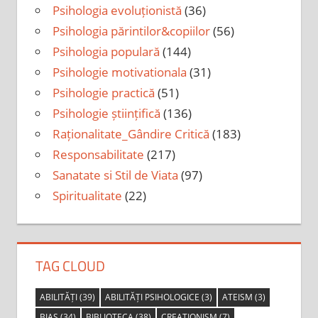
Psihologia evoluționistă
(36)
Psihologia părintilor&copiilor
(56)
Psihologia populară
(144)
Psihologie motivationala
(31)
Psihologie practică
(51)
Psihologie științifică
(136)
Raționalitate_Gândire Critică
(183)
Responsabilitate
(217)
Sanatate si Stil de Viata
(97)
Spiritualitate
(22)
TAG CLOUD
ABILITĂȚI
(39)
ABILITĂȚI PSIHOLOGICE
(3)
ATEISM
(3)
BIAS
(34)
BIBLIOTECA
(38)
CREATIONISM
(7)