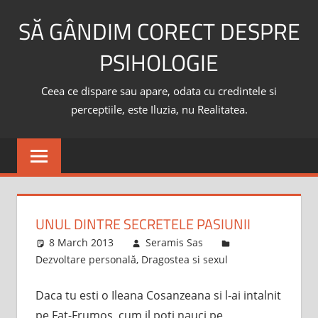
Skip
SĂ GÂNDIM CORECT DESPRE
to
content
PSIHOLOGIE
Ceea ce dispare sau apare, odata cu credintele si
perceptiile, este Iluzia, nu Realitatea.
UNUL DINTRE SECRETELE PASIUNII
8 March 2013
Seramis Sas
Dezvoltare personală
,
Dragostea si sexul
Daca tu esti o Ileana Cosanzeana si l-ai intalnit
pe Fat-Frumos, cum il poti nauci pe