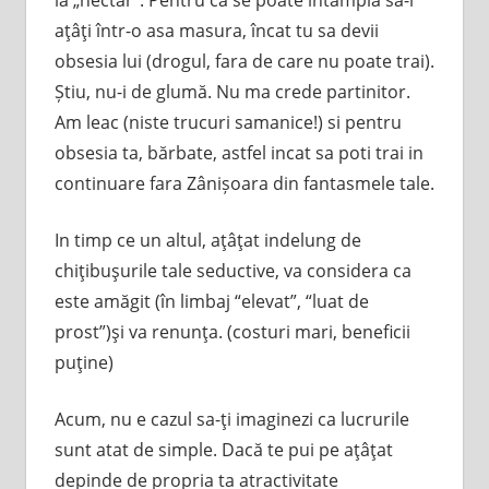
aţâţi într-o asa masura, încat tu sa devii
obsesia lui (drogul, fara de care nu poate trai).
Știu, nu-i de glumă. Nu ma crede partinitor.
Am leac (niste trucuri samanice!) si pentru
obsesia ta, bărbate, astfel incat sa poti trai in
continuare fara Zânișoara din fantasmele tale.
In timp ce un altul, aţâţat indelung de
chiţibuşurile tale seductive, va considera ca
este amăgit (în limbaj “elevat”, “luat de
prost”)şi va renunţa. (costuri mari, beneficii
puţine)
Acum, nu e cazul sa-ţi imaginezi ca lucrurile
sunt atat de simple. Dacă te pui pe aţâţat
depinde de propria ta atractivitate