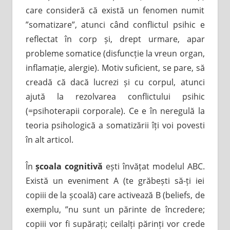
care consideră că există un fenomen numit
”somatizare”, atunci când conflictul psihic e
reflectat în corp și, drept urmare, apar
probleme somatice (disfuncție la vreun organ,
inflamație, alergie). Motiv suficient, se pare, să
creadă că dacă lucrezi și cu corpul, atunci
ajută la rezolvarea conflictului psihic
(=psihoterapii corporale). Ce e în neregulă la
teoria psihologică a somatizării îți voi povesti
în alt articol.
În
școala cognitivă
ești învățat modelul ABC.
Există un eveniment A (te grăbești să-ți iei
copiii de la școală) care activează B (beliefs, de
exemplu, ”nu sunt un părinte de încredere;
copiii vor fi supărați; ceilalți părinți vor crede