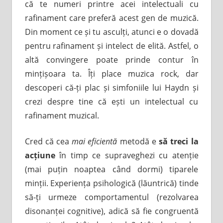
că te numeri printre acei intelectuali cu
rafinament care preferă acest gen de muzică.
Din moment ce și tu asculți, atunci e o dovadă
pentru rafinament și intelect de elită. Astfel, o
altă convingere poate prinde contur în
mințișoara ta. Îți place muzica rock, dar
descoperi că-ți plac și simfoniile lui Haydn și
crezi despre tine că ești un intelectual cu
rafinament muzical.
Cred că cea
mai eficientă
metodă e
să treci la
acțiune
în timp ce supraveghezi cu atenție
(mai puțin noaptea când dormi) tiparele
minții. Experiența psihologică (lăuntrică) tinde
să-ți urmeze comportamentul (rezolvarea
disonanței cognitive), adică să fie congruentă