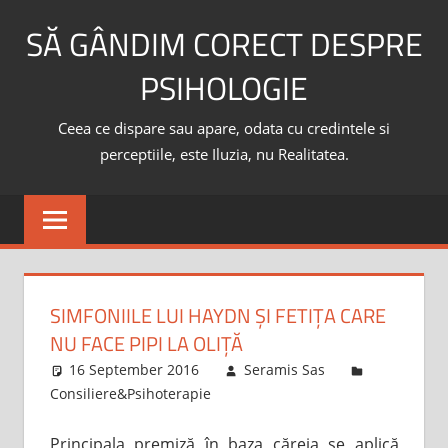
Skip
SĂ GÂNDIM CORECT DESPRE
to
content
PSIHOLOGIE
Ceea ce dispare sau apare, odata cu credintele si
perceptiile, este Iluzia, nu Realitatea.
SIMFONIILE LUI HAYDN ȘI FETIȚA CARE
NU FACE PIPI LA OLIȚĂ
16 September 2016
Seramis Sas
Consiliere&Psihoterapie
Principala premiză în baza căreia se aplică