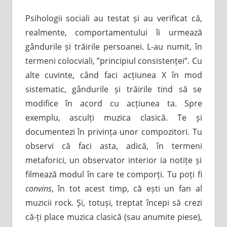
Psihologii sociali au testat și au verificat că,
realmente, comportamentului îi urmează
gândurile și trăirile persoanei. L-au numit, în
termeni colocviali, ”principiul consistenței”. Cu
alte cuvinte, când faci acțiunea X în mod
sistematic, gândurile și trăirile tind să se
modifice în acord cu acțiunea ta. Spre
exemplu, asculți muzica clasică. Te și
documentezi în privința unor compozitori. Tu
observi că faci asta, adică, în termeni
metaforici, un observator interior ia notițe și
filmează modul în care te comporți. Tu poți fi
convins
, în tot acest timp, că ești un fan al
muzicii rock. Și, totuși, treptat începi să crezi
că-ți place muzica clasică (sau anumite piese),