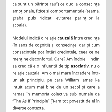
că sunt un părinte rău”) ce duc la consecințe
emoționale, fizice și comportamentale (teamă,
grabă, puls ridicat, evitarea părinților la
școală).
Modelul indică o relație
cauzală
între credințe
(în sens de cogniții) și consecințe, dar și cum
consecințele pot întări credințele, ceea ce ne
menține disconfortul. Oare? Am îndoieli. Inclin
să cred că e o influență de tip
asociativ
, nu o
relație cauzală. Am o mai mare încredere într-
un alt principiu, pe care William James l-a
intuit acum mai bine de un secol și care a
rămas în memoria colectivă sub numele de
”The As If Principle” Ți-am tot povestit de el în
diverse contexte.