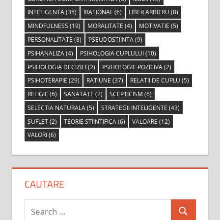
INTELIGENTA
(35)
IRATIONAL
(6)
LIBER ARBITRU
(8)
MINDFULNESS
(19)
MORALITATE
(4)
MOTIVATIE
(5)
PERSONALITATE
(8)
PSEUDOSTIINTA
(9)
PSIHANALIZA
(4)
PSIHOLOGIA CUPLULUI
(10)
PSIHOLOGIA DECIZIEI
(2)
PSIHOLOGIE POZITIVA
(2)
PSIHOTERAPIE
(29)
RATIUNE
(37)
RELATII DE CUPLU
(5)
RELIGIE
(6)
SANATATE
(2)
SCEPTICISM
(6)
SELECTIA NATURALA
(5)
STRATEGII INTELIGENTE
(43)
SUFLET
(2)
TEORIE STIINTIFICA
(6)
VALOARE
(12)
VALORI
(6)
CAUTARE
Search
Search