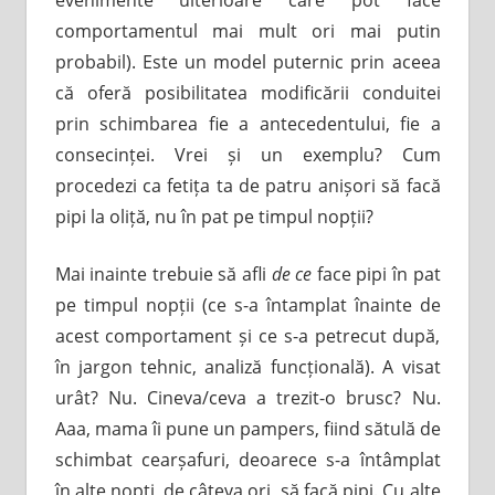
comportamentul mai mult ori mai putin
probabil). Este un model puternic prin aceea
că oferă posibilitatea modificării conduitei
prin schimbarea fie a antecedentului, fie a
consecinței. Vrei și un exemplu? Cum
procedezi ca fetița ta de patru anișori să facă
pipi la oliță, nu în pat pe timpul nopții?
Mai inainte trebuie să afli
de ce
face pipi în pat
pe timpul nopții (ce s-a întamplat înainte de
acest comportament și ce s-a petrecut după,
în jargon tehnic, analiză funcțională). A visat
urât? Nu. Cineva/ceva a trezit-o brusc? Nu.
Aaa, mama îi pune un pampers, fiind sătulă de
schimbat cearșafuri, deoarece s-a întâmplat
în alte nopți, de câteva ori, să facă pipi. Cu alte