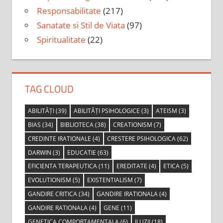
Responsabilitate
(217)
Sanatate si Stil de Viata
(97)
Spiritualitate
(22)
TAG CLOUD
ABILITĂȚI
(39)
ABILITĂȚI PSIHOLOGICE
(3)
ATEISM
(3)
BIAS
(34)
BIBLIOTECA
(38)
CREATIONISM
(7)
CREDINTE IRATIONALE
(4)
CRESTERE PSIHOLOGICA
(62)
DARWIN
(3)
EDUCATIE
(63)
EFICIENTA TERAPEUTICA
(11)
EREDITATE
(4)
ETICA
(5)
EVOLUTIONISM
(5)
EXISTENTIALISM
(7)
GANDIRE CRITICA
(34)
GANDIRE IRATIONALA
(4)
GANDIRE RATIONALA
(4)
GENE
(11)
GENETICA COMPORTAMENTALA
(6)
ILUZII
(18)