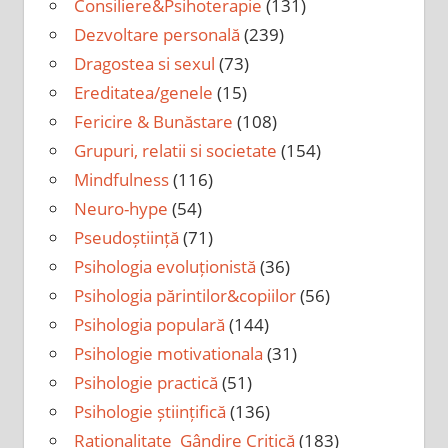
Consiliere&Psihoterapie
(131)
Dezvoltare personală
(239)
Dragostea si sexul
(73)
Ereditatea/genele
(15)
Fericire & Bunăstare
(108)
Grupuri, relatii si societate
(154)
Mindfulness
(116)
Neuro-hype
(54)
Pseudoștiință
(71)
Psihologia evoluționistă
(36)
Psihologia părintilor&copiilor
(56)
Psihologia populară
(144)
Psihologie motivationala
(31)
Psihologie practică
(51)
Psihologie științifică
(136)
Raționalitate_Gândire Critică
(183)