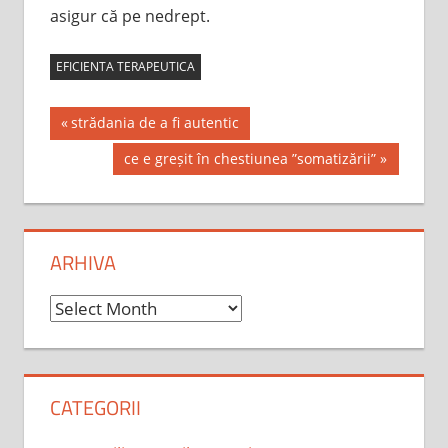
asigur că pe nedrept.
EFICIENTA TERAPEUTICA
Post
Previous
strădania de a fi autentic
Post:
navigation
Next
ce e greșit în chestiunea ”somatizării”
Post:
ARHIVA
Arhiva
CATEGORII