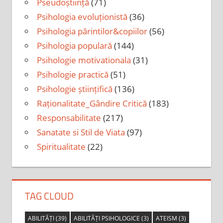
Pseudoștiință
(71)
Psihologia evoluționistă
(36)
Psihologia părintilor&copiilor
(56)
Psihologia populară
(144)
Psihologie motivationala
(31)
Psihologie practică
(51)
Psihologie științifică
(136)
Raționalitate_Gândire Critică
(183)
Responsabilitate
(217)
Sanatate si Stil de Viata
(97)
Spiritualitate
(22)
TAG CLOUD
ABILITĂȚI
(39)
ABILITĂȚI PSIHOLOGICE
(3)
ATEISM
(3)