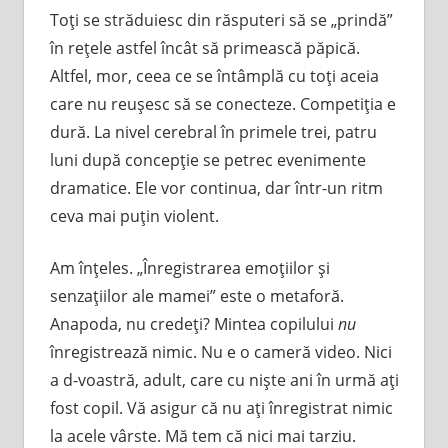
Toţi se străduiesc din răsputeri să se „prindă”
în reţele astfel încât să primească păpică.
Altfel, mor, ceea ce se întâmplă cu toţi aceia
care nu reuşesc să se conecteze. Competiţia e
dură. La nivel cerebral în primele trei, patru
luni după concepţie se petrec evenimente
dramatice. Ele vor continua, dar într-un ritm
ceva mai puţin violent.
Am înţeles. „Înregistrarea emoţiilor şi
senzaţiilor ale mamei” este o metaforă.
Anapoda, nu credeţi? Mintea copilului
nu
înregistrează nimic. Nu e o cameră video. Nici
a d-voastră, adult, care cu nişte ani în urmă aţi
fost copil. Vă asigur că nu aţi înregistrat nimic
la acele vârste. Mă tem că nici mai tarziu.