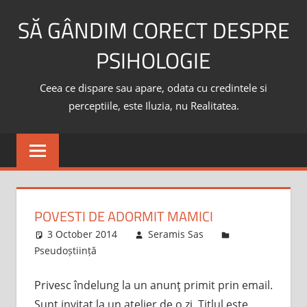
Skip
SĂ GÂNDIM CORECT DESPRE
to
content
PSIHOLOGIE
Ceea ce dispare sau apare, odata cu credintele si
perceptiile, este Iluzia, nu Realitatea.
POVESTI DE ADORMIT MAMICI
3 October 2014
Seramis Sas
Pseudoștiință
Privesc îndelung la un anunţ primit prin email.
Sunt invitat la un atelier de o zi. Titlul este