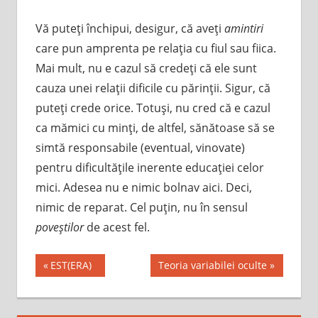
Vă puteţi închipui, desigur, că aveţi
amintiri
care pun amprenta pe relaţia cu fiul sau fiica.
Mai mult, nu e cazul să credeţi că ele sunt
cauza unei relaţii dificile cu părinţii. Sigur, că
puteţi crede orice. Totuşi, nu cred că e cazul
ca mămici cu minţi, de altfel, sănătoase să se
simtă responsabile (eventual, vinovate)
pentru dificultăţile inerente educaţiei celor
mici. Adesea nu e nimic bolnav aici. Deci,
nimic de reparat. Cel puţin, nu în sensul
poveştilor
de acest fel.
Post
Previous
Next
EST(ERA)
Teoria variabilei oculte
Post:
Post:
navigation