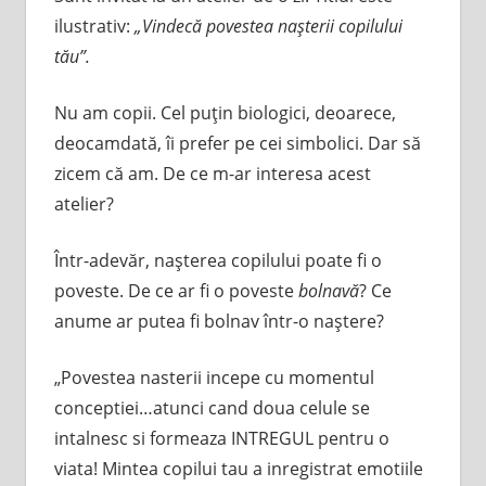
ilustrativ:
„Vindecă povestea naşterii copilului
tău”.
Nu am copii. Cel puţin biologici, deoarece,
deocamdată, îi prefer pe cei simbolici. Dar să
zicem că am. De ce m-ar interesa acest
atelier?
Într-adevăr, naşterea copilului poate fi o
poveste. De ce ar fi o poveste
bolnavă
? Ce
anume ar putea fi bolnav într-o naştere?
„Povestea nasterii incepe cu momentul
conceptiei…atunci cand doua celule se
intalnesc si formeaza INTREGUL pentru o
viata! Mintea copilui tau a inregistrat emotiile