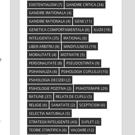
EXISTENTIALISM
(7)
GANDIRE CRITICA
(34)
GANDIRE IRATIONALA
(4)
GANDIRE RATIONALA
(4)
GENE
(11)
GENETICA COMPORTAMENTALA
(6)
ILUZII
(18)
INTELIGENTA
(35)
IRATIONAL
(6)
LIBER ARBITRU
(8)
MINDFULNESS
(19)
MORALITATE
(4)
MOTIVATIE
(5)
e
PERSONALITATE
(8)
PSEUDOSTIINTA
(9)
PSIHANALIZA
(4)
PSIHOLOGIA CUPLULUI
(10)
PSIHOLOGIA DECIZIEI
(2)
PSIHOLOGIE POZITIVA
(2)
PSIHOTERAPIE
(29)
RATIUNE
(37)
RELATII DE CUPLU
(5)
RELIGIE
(6)
SANATATE
(2)
SCEPTICISM
(6)
SELECTIA NATURALA
(5)
e
STRATEGII INTELIGENTE
(43)
SUFLET
(2)
TEORIE STIINTIFICA
(6)
VALOARE
(12)