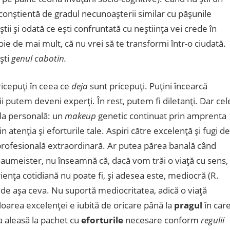
fii conştientă de gradul necunoaşterii similar cu păşunile
tii şi odată ce eşti confruntată cu neştiinţa vei crede în
voie de mai mult, că nu vrei să te transformi într-o ciudată.
eşti
genul cabotin.
icepuţi în ceea ce
deja
sunt pricepuţi. Puţini încearcă
i putem deveni experţi. În rest, putem fi diletanţi. Dar cel
bila personală: un
makeup
genetic continuat prin amprenta
n atenţia şi eforturile tale. Aspiri către excelenţă şi fugi de
 profesională extraordinară. Ar putea părea banală când
Baumeister, nu înseamnă că, dacă vom trăi o viaţă cu sens,
ienţa cotidiană nu poate fi, şi adesea este, mediocră (R.
g de aşa ceva. Nu suportă mediocritatea, adică o viaţă
valoarea excelenţei e iubită de oricare până la
pragul
în car
 aleasă la pachet cu
eforturile
necesare conform
regulii