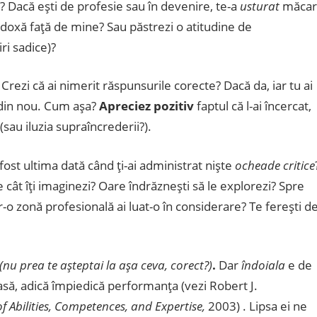
? Dacă eşti de profesie sau în devenire, te-a
usturat
măcar
doxă faţă de mine? Sau păstrezi o atitudine de
ri sadice)?
). Crezi că ai nimerit răspunsurile corecte? Dacă da, iar tu ai
it din nou. Cum aşa?
Apreciez pozitiv
faptul că l-ai încercat,
sau iluzia supraîncrederii?).
fost ultima dată când ţi-ai administrat nişte
ocheade critice
 cât îţi imaginezi? Oare îndrăzneşti să le explorezi? Spre
-o zonă profesională ai luat-o în considerare? Te fereşti d
(nu prea te aşteptai la aşa ceva, corect?)
.
Dar
îndoiala
e de
asă, adică împiedică performanţa (vezi Robert J.
f Abilities, Competences, and Expertise,
2003) . Lipsa ei ne