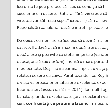
lucru, nu te poţi preface că-l ştii, cu condiţia să 
suculente din deşertul Sahara. Fără, vei crede că ş
virtutea vanităţii (sau supraîncrederii) că n-ai ne
Raţionalizări banale, iar dacă le întreţii, probabil 
De obicei, oamenii se străduiesc să devină mai pr
altceva
. E adevărat că în maxim două, trei ocupaţi
două alese şi potrivite cu stofa fiinţei tale (varia
educaţională sau
nurture
), merită o mare parte di
mediocritate. Deşi, nu înseamnă implicit o viaţă
relatezi despre ea cuiva. Parafrazându-l pe Roy 
o viaţă valoroasă-orientată spre excelenţă, exper
Baumeister,
Sensuri ale Vieţii
, 2011). Iar mulţi fu
banală. Şi-ar dori excelenţă. Sigur, în declaraţii 
sunt
confruntaţi cu propriile lacune
în meseria