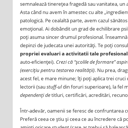
semnalează tinereţea fragedă sau vanitatea, un a
Asta când nu avem în amestec cu alte „ingrediente
patologică. Pe cealaltă parte, avem cazul sănătos
emoţional. Ai dobândit un grad de echilibrare psih
poţi asuma sincer drumul profesional. Înseamnă că
depinzi de judecata unei autorităţi. Te poţi consu
propriei evaluari a activitatii tale profesiona
auto-eficienţei).
Crezi că “şcolile de formare” aspi
(exerciţiu pentru testarea realităţii)
. Nu prea, dra
acest fel, e mare minune; îţi poţi aplica trei cruc
lectorii (sau
stuff-ul
din foruri superioare), la fel 
dependenţi de
titluri, certificări, acreditări, rec
Într-adevăr, oamenii se feresc de confruntarea 
Preferă ceea ce ştiu şi ceea ce au încredere că p
aminti oricare student (care ar trebui să halească 