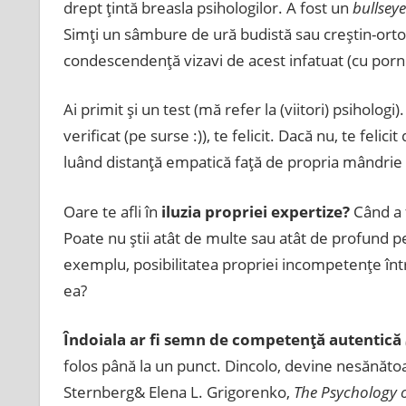
drept ţintă breasla psihologilor. A fost un
bullseye
Simţi un sâmbure de ură budistă sau creştin-orto
condescendenţă vizavi de acest infatuat (cu porni
Ai primit şi un test (mă refer la (viitori) psihologi
verificat (pe surse :)), te felicit. Dacă nu, te felic
luând distanţă empatică faţă de propria mândrie (
Oare te afli în
iluzia propriei expertize?
Când a 
Poate nu ştii atât de multe sau atât de profund pe
exemplu, posibilitatea propriei incompetenţe într
ea?
Îndoiala ar fi semn de competenţă autentică
folos până la un punct. Dincolo, devine nesănăto
Sternberg& Elena L. Grigorenko,
The Psychology o