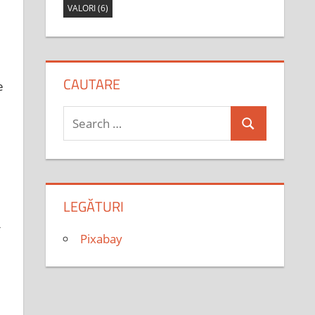
VALORI
(6)
CAUTARE
e
Search
Search
for:
LEGĂTURI
-
Pixabay