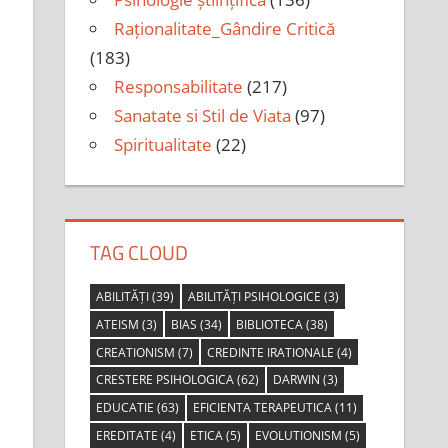
Raționalitate_Gândire Critică
(183)
Responsabilitate
(217)
Sanatate si Stil de Viata
(97)
Spiritualitate
(22)
TAG CLOUD
ABILITĂȚI
(39)
ABILITĂȚI PSIHOLOGICE
(3)
ATEISM
(3)
BIAS
(34)
BIBLIOTECA
(38)
CREATIONISM
(7)
CREDINTE IRATIONALE
(4)
CRESTERE PSIHOLOGICA
(62)
DARWIN
(3)
EDUCATIE
(63)
EFICIENTA TERAPEUTICA
(11)
EREDITATE
(4)
ETICA
(5)
EVOLUTIONISM
(5)