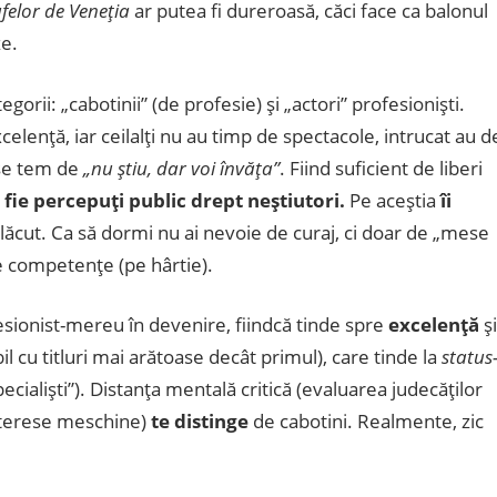
ufelor de Veneţia
ar putea fi dureroasă, căci face ca balonul
ze.
orii: „cabotinii” (de profesie) şi „actori” profesionişti.
celenţă, iar ceilalţi nu au timp de spectacole, intrucat au d
 se tem de
„nu ştiu, dar voi învăţa”
. Fiind suficient de liberi
ă fie percepuţi public drept neştiutori.
Pe aceştia
îi
plăcut. Ca să dormi nu ai nevoie de curaj, ci doar de „mese
de competenţe (pe hârtie).
sionist-mereu în devenire, fiindcă tinde spre
excelenţă
şi
il cu titluri mai arătoase decât primul), care tinde la
status
specialişti”). Distanţa mentală critică (evaluarea judecăţilor
interese meschine)
te distinge
de cabotini. Realmente, zic