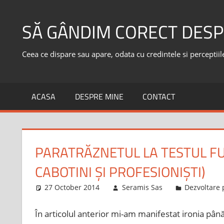
Skip
to
SĂ GÂNDIM CORECT DESP
content
Ceea ce dispare sau apare, odata cu credintele si perceptiile,
ACASA
DESPRE MINE
CONTACT
PARATRĂZNETUL LA TESTUL FU
CABOTINI ŞI PROFESIONIŞTI)
27 October 2014
Seramis Sas
Dezvoltare 
În articolul anterior mi-am manifestat ironia până