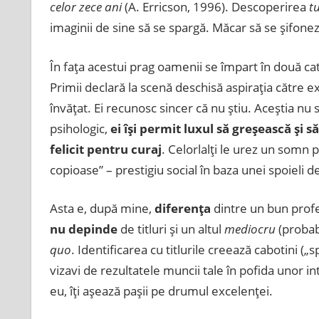
celor zece ani
(A. Erricson, 1996). Descoperirea
t
imaginii de sine să se spargă. Măcar să se şifone
În faţa acestui prag oamenii se împart în două categ
Primii declară la scenă deschisă aspiraţia către ex
învăţat. Ei recunosc sincer că nu ştiu. Aceştia nu
psihologic,
ei îşi permit luxul să greşească şi s
felicit pentru curaj
. Celorlalţi le urez un somn 
copioase” – prestigiu social în baza unei spoieli 
Asta e, după mine,
diferenţa
dintre un bun profe
nu depinde
de titluri şi un altul
mediocru
(probab
quo
. Identificarea cu titlurile creează cabotini („
vizavi de rezultatele muncii tale în pofida unor 
eu, îţi aşează paşii pe drumul excelenţei.