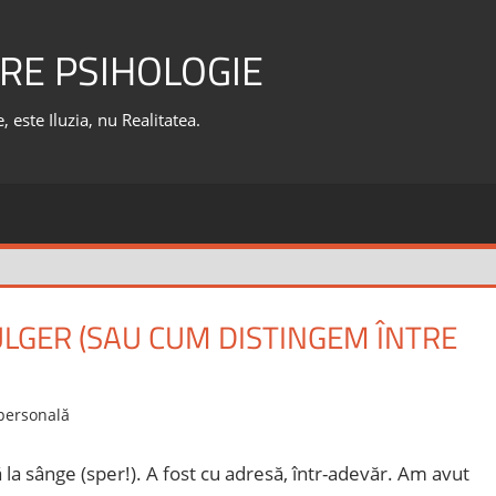
RE PSIHOLOGIE
 este Iluzia, nu Realitatea.
LGER (SAU CUM DISTINGEM ÎNTRE
personală
 la sânge (sper!). A fost cu adresă, într-adevăr. Am avut