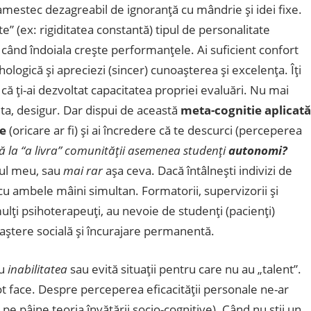
mestec dezagreabil de ignoranţă cu mândrie şi idei fixe.
” (ex: rigiditatea constantă) tipul de personalitate
 când îndoiala creşte performanţele. Ai suficient confort
ologică şi apreciezi (sincer) cunoaşterea şi excelenţa. Îţi
 ţi-ai dezvoltat capacitatea propriei evaluări. Nu mai
lta, desigur. Dar dispui de această
meta-cognitie aplicată
le
(oricare ar fi) şi ai încredere că te descurci (perceperea
ră la “a livra” comunităţii asemenea studenţi
autonomi?
gul meu, sau
mai rar
aşa ceva. Dacă întâlneşti indivizi de
i cu ambele mâini simultan. Formatorii, supervizorii şi
mulţi psihoterapeuţi, au nevoie de studenţi (pacienţi)
unoaştere socială şi încurajare permanentă.
cu
inabilitatea
sau evită situaţii pentru care nu au „talent”.
ot face. Despre perceperea eficacităţii personale ne-ar
pe pâine teoria învăţării socio-cognitive). Când nu ştii un