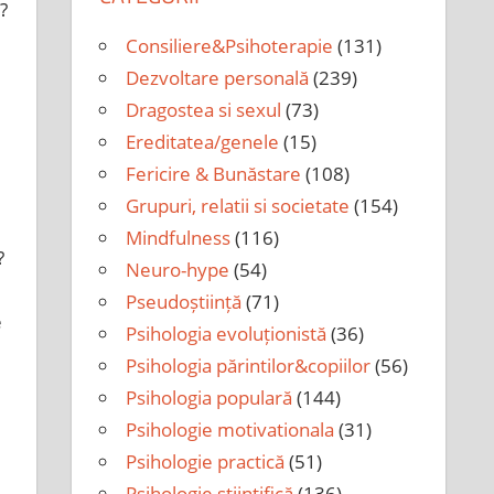
?
Consiliere&Psihoterapie
(131)
Dezvoltare personală
(239)
Dragostea si sexul
(73)
Ereditatea/genele
(15)
Fericire & Bunăstare
(108)
Grupuri, relatii si societate
(154)
Mindfulness
(116)
?
Neuro-hype
(54)
Pseudoștiință
(71)
e
Psihologia evoluționistă
(36)
Psihologia părintilor&copiilor
(56)
Psihologia populară
(144)
Psihologie motivationala
(31)
Psihologie practică
(51)
Psihologie științifică
(136)