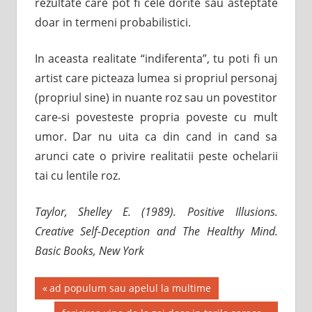
rezultate care pot fi cele dorite sau asteptate
doar in termeni probabilistici.
In aceasta realitate “indiferenta”, tu poti fi un
artist care picteaza lumea si propriul personaj
(propriul sine) in nuante roz sau un povestitor
care-si povesteste propria poveste cu mult
umor. Dar nu uita ca din cand in cand sa
arunci cate o privire realitatii peste ochelarii
tai cu lentile roz.
Taylor, Shelley E. (1989). Positive Illusions.
Creative Self-Deception and The Healthy Mind.
Basic Books, New York
Post
Previous
ad populum sau apelul la multime
Post: