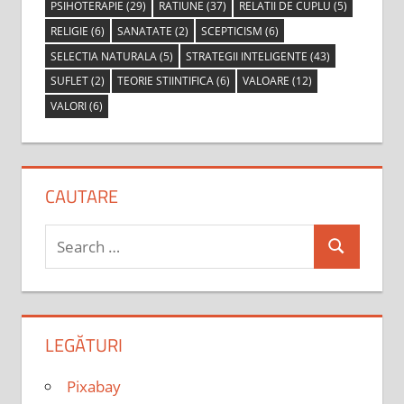
PSIHOTERAPIE
(29)
RATIUNE
(37)
RELATII DE CUPLU
(5)
RELIGIE
(6)
SANATATE
(2)
SCEPTICISM
(6)
SELECTIA NATURALA
(5)
STRATEGII INTELIGENTE
(43)
SUFLET
(2)
TEORIE STIINTIFICA
(6)
VALOARE
(12)
VALORI
(6)
CAUTARE
Search
Search
for:
LEGĂTURI
Pixabay