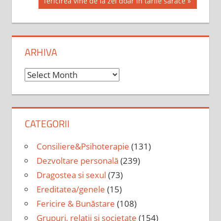
navigation
Next
fericirea vine de la zei doar in tarile sarace
Post:
ARHIVA
Arhiva
CATEGORII
Consiliere&Psihoterapie
(131)
Dezvoltare personală
(239)
Dragostea si sexul
(73)
Ereditatea/genele
(15)
Fericire & Bunăstare
(108)
Grupuri, relatii si societate
(154)