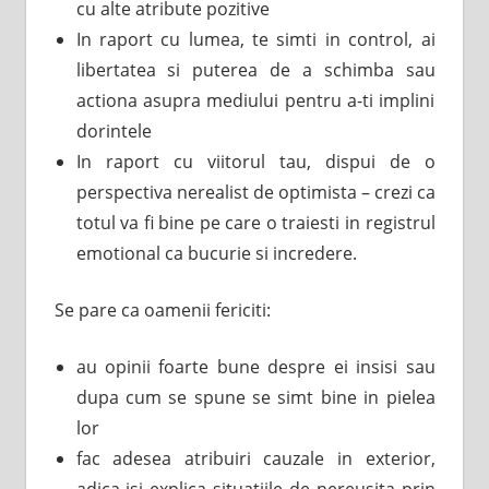
cu alte atribute pozitive
In raport cu lumea, te simti in control, ai
libertatea si puterea de a schimba sau
actiona asupra mediului pentru a-ti implini
dorintele
In raport cu viitorul tau, dispui de o
perspectiva nerealist de optimista – crezi ca
totul va fi bine pe care o traiesti in registrul
emotional ca bucurie si incredere.
Se pare ca oamenii fericiti:
au opinii foarte bune despre ei insisi sau
dupa cum se spune se simt bine in pielea
lor
fac adesea atribuiri cauzale in exterior,
adica isi explica situatiile de nereusita prin