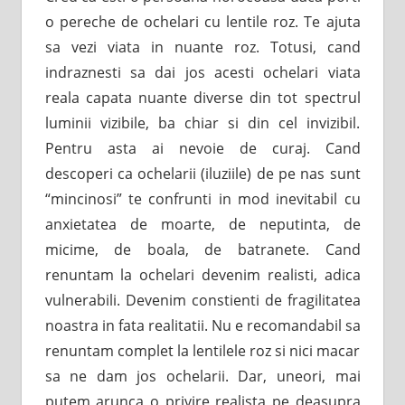
o pereche de ochelari cu lentile roz. Te ajuta
sa vezi viata in nuante roz. Totusi, cand
indraznesti sa dai jos acesti ochelari viata
reala capata nuante diverse din tot spectrul
luminii vizibile, ba chiar si din cel invizibil.
Pentru asta ai nevoie de curaj. Cand
descoperi ca ochelarii (iluziile) de pe nas sunt
“mincinosi” te confrunti in mod inevitabil cu
anxietatea de moarte, de neputinta, de
micime, de boala, de batranete. Cand
renuntam la ochelari devenim realisti, adica
vulnerabili. Devenim constienti de fragilitatea
noastra in fata realitatii. Nu e recomandabil sa
renuntam complet la lentilele roz si nici macar
sa ne dam jos ochelarii. Dar, uneori, mai
putem arunca o privire realista pe deasupra