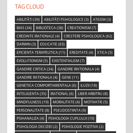
TAG CLOUD
ABILITĂȚI
(39)
ABILITĂȚI PSIHOLOGICE
(3)
ATEISM
(3)
BIAS
(34)
BIBLIOTECA
(38)
CREATIONISM
(7)
CREDINTE IRATIONALE
(4)
CRESTERE PSIHOLOGICA
(62)
DARWIN
(3)
EDUCATIE
(63)
EFICIENTA TERAPEUTICA
(11)
EREDITATE
(4)
ETICA
(5)
EVOLUTIONISM
(5)
EXISTENTIALISM
(7)
GANDIRE CRITICA
(34)
GANDIRE IRATIONALA
(4)
GANDIRE RATIONALA
(4)
GENE
(11)
GENETICA COMPORTAMENTALA
(6)
ILUZII
(18)
INTELIGENTA
(35)
IRATIONAL
(6)
LIBER ARBITRU
(8)
MINDFULNESS
(19)
MORALITATE
(4)
MOTIVATIE
(5)
PERSONALITATE
(8)
PSEUDOSTIINTA
(9)
PSIHANALIZA
(4)
PSIHOLOGIA CUPLULUI
(10)
PSIHOLOGIA DECIZIEI
(2)
PSIHOLOGIE POZITIVA
(2)