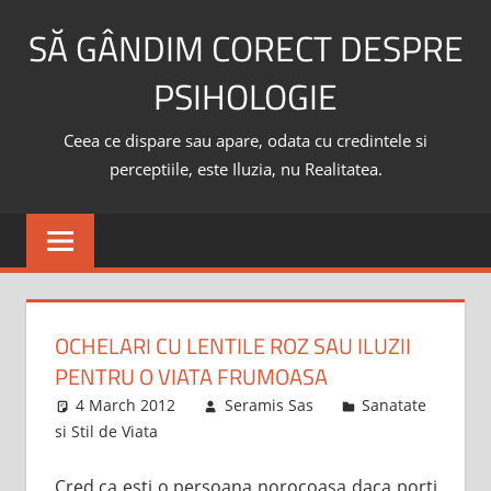
Skip
SĂ GÂNDIM CORECT DESPRE
to
content
PSIHOLOGIE
Ceea ce dispare sau apare, odata cu credintele si
perceptiile, este Iluzia, nu Realitatea.
OCHELARI CU LENTILE ROZ SAU ILUZII
PENTRU O VIATA FRUMOASA
4 March 2012
Seramis Sas
Sanatate
si Stil de Viata
Cred ca esti o persoana norocoasa daca porti