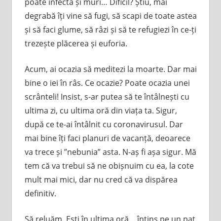
poate infecta și muri… Dificil? Știu, mai
degrabă îți vine să fugi, să scapi de toate astea
și să faci glume, să râzi și să te refugiezi în ce-ți
trezește plăcerea și euforia.
Acum, ai ocazia să meditezi la moarte. Dar mai
bine o iei în râs. Ce ocazie? Poate ocazia unei
scrânteli! Insist, s-ar putea să te întâlnești cu
ultima zi, cu ultima oră din viața ta. Sigur,
după ce te-ai întâlnit cu coronavirusul. Dar
mai bine îți faci planuri de vacanță, deoarece
va trece și ”nebunia” asta. N-aș fi așa sigur. Mă
tem că va trebui să ne obișnuim cu ea, la cote
mult mai mici, dar nu cred că va dispărea
definitiv.
Să reluăm. Ești în ultima oră… întins pe un pat