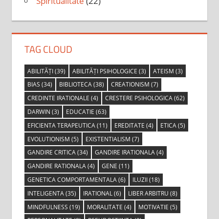
Spiritualitate
(22)
TAG CLOUD
ABILITĂȚI
(39)
ABILITĂȚI PSIHOLOGICE
(3)
ATEISM
(3)
BIAS
(34)
BIBLIOTECA
(38)
CREATIONISM
(7)
CREDINTE IRATIONALE
(4)
CRESTERE PSIHOLOGICA
(62)
DARWIN
(3)
EDUCATIE
(63)
EFICIENTA TERAPEUTICA
(11)
EREDITATE
(4)
ETICA
(5)
EVOLUTIONISM
(5)
EXISTENTIALISM
(7)
GANDIRE CRITICA
(34)
GANDIRE IRATIONALA
(4)
GANDIRE RATIONALA
(4)
GENE
(11)
GENETICA COMPORTAMENTALA
(6)
ILUZII
(18)
INTELIGENTA
(35)
IRATIONAL
(6)
LIBER ARBITRU
(8)
MINDFULNESS
(19)
MORALITATE
(4)
MOTIVATIE
(5)