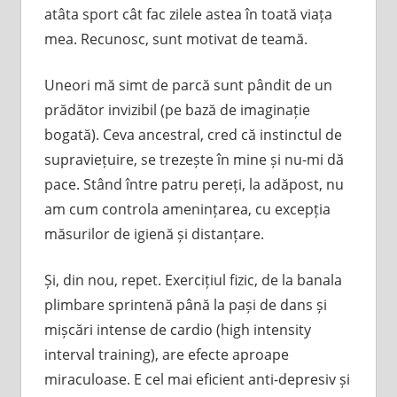
atâta sport cât fac zilele astea în toată viața
mea. Recunosc, sunt motivat de teamă.
Uneori mă simt de parcă sunt pândit de un
prădător invizibil (pe bază de imaginație
bogată). Ceva ancestral, cred că instinctul de
supraviețuire, se trezește în mine și nu-mi dă
pace. Stând între patru pereți, la adăpost, nu
am cum controla amenințarea, cu excepția
măsurilor de igienă și distanțare.
Și, din nou, repet. Exercițiul fizic, de la banala
plimbare sprintenă până la pași de dans și
mișcări intense de cardio (high intensity
interval training), are efecte aproape
miraculoase. E cel mai eficient anti-depresiv și