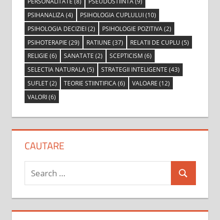
PERSONALITATE
(8)
PSEUDOSTIINTA
(9)
PSIHANALIZA
(4)
PSIHOLOGIA CUPLULUI
(10)
PSIHOLOGIA DECIZIEI
(2)
PSIHOLOGIE POZITIVA
(2)
PSIHOTERAPIE
(29)
RATIUNE
(37)
RELATII DE CUPLU
(5)
RELIGIE
(6)
SANATATE
(2)
SCEPTICISM
(6)
SELECTIA NATURALA
(5)
STRATEGII INTELIGENTE
(43)
SUFLET
(2)
TEORIE STIINTIFICA
(6)
VALOARE
(12)
VALORI
(6)
CAUTARE
Search
Search
for: