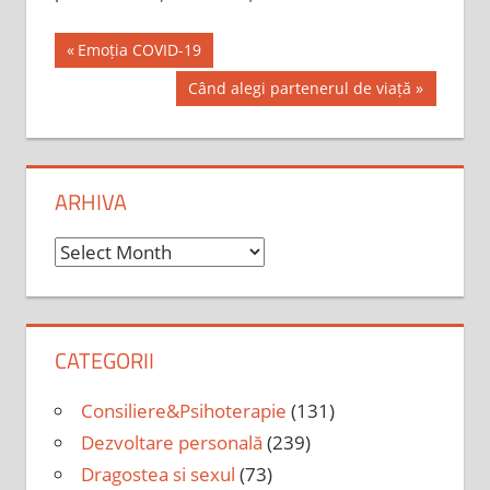
Post
Previous
Emoția COVID-19
Post:
navigation
Next
Când alegi partenerul de viață
Post:
ARHIVA
Arhiva
CATEGORII
Consiliere&Psihoterapie
(131)
Dezvoltare personală
(239)
Dragostea si sexul
(73)