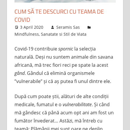
CUM SĂ TE DESCURCI CU TEAMA DE
COVID
3 April 2020
Seramis Sas
Mindfulness
,
Sanatate si Stil de Viata
Covid-19 contribuie
spornic
la selecția
naturală. Deși nu suntem animale din savana
africană, mă trec fiori reci pe spate la acest
gând
. Gândul că elimină organismele
”vulnerabile” și că aș putea fi unul dintre ele.
După cum poate știi, alături de alte condiții
medicale, fumatul e o
vulnerabilitate
. Și când
mă gândesc că până acum opt ani am fost un
fumător învederat… Astăzi, mă întreb cu
teamă: Plămânii mei sunt oare pe deplin