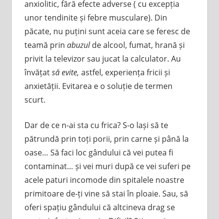
anxiolitic, fără efecte adverse ( cu excepția
unor tendinite și febre musculare). Din
păcate, nu puțini sunt aceia care se feresc de
teamă prin
abuzul
de alcool, fumat, hrană și
privit la televizor sau jucat la calculator. Au
învățat
să evite,
astfel, experiența fricii și
anxietății. Evitarea e o soluție de termen
scurt.
Dar de ce n-ai sta cu frica? S-o lași să te
pătrundă prin toți porii, prin carne și până la
oase… Să faci loc gândului că vei putea fi
contaminat… și vei muri după ce vei suferi pe
acele paturi incomode din spitalele noastre
primitoare de-ți vine să stai în ploaie. Sau, să
oferi spațiu gândului că altcineva drag se