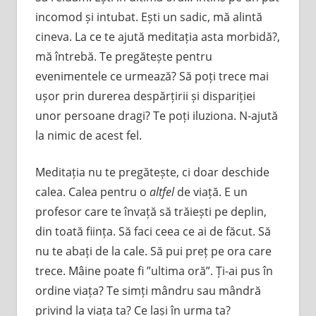
incomod și intubat. Ești un sadic, mă alintă
cineva. La ce te ajută meditația asta morbidă?,
mă întrebă. Te pregătește pentru
evenimentele ce urmează? Să poți trece mai
ușor prin durerea despărțirii și dispariției
unor persoane dragi? Te poți iluziona. N-ajută
la nimic de acest fel.
Meditația nu te pregătește, ci doar deschide
calea. Calea pentru o
altfel
de viață. E un
profesor care te învață să trăiești pe deplin,
din toată ființa. Să faci ceea ce ai de făcut. Să
nu te abați de la cale. Să pui preț pe ora care
trece. Mâine poate fi ”ultima oră”. Ți-ai pus în
ordine viața? Te simți mândru sau mândră
privind la viața ta? Ce lași în urma ta?