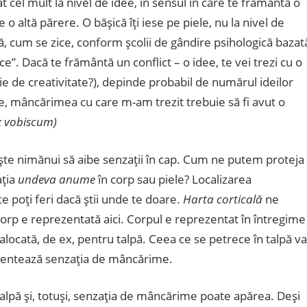
cel mult la nivel de idee, în sensul în care te frământă o
e o altă părere. O băşică îţi iese pe piele, nu la nivel de
ă, cum se zice, conform şcolii de gândire psihologică bazat
. Dacă te frământă un conflict – o idee, te vei trezi cu o
e de creativitate?), depinde probabil de numărul ideilor
re, mâncărimea cu care m-am trezit trebuie să fi avut o
x vobiscum)
eşte nimănui să aibe senzaţii în cap. Cum ne putem proteja
ţia
undeva anume
în corp sau piele? Localizarea
e poţi feri dacă ştii unde te doare.
Harta corticală
ne
orp e reprezentată aici. Corpul e reprezentat în întregime
alocată, de ex, pentru talpă. Ceea ce se petrece în talpă va
imentează senzaţia de mâncărime.
alpă şi, totuşi, senzaţia de mâncărime poate apărea. Deşi