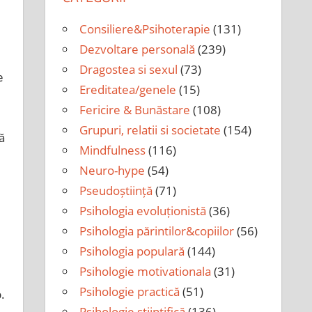
Consiliere&Psihoterapie
(131)
Dezvoltare personală
(239)
Dragostea si sexul
(73)
e
Ereditatea/genele
(15)
Fericire & Bunăstare
(108)
Grupuri, relatii si societate
(154)
ă
Mindfulness
(116)
Neuro-hype
(54)
Pseudoștiință
(71)
Psihologia evoluționistă
(36)
Psihologia părintilor&copiilor
(56)
Psihologia populară
(144)
Psihologie motivationala
(31)
Psihologie practică
(51)
.
Psihologie științifică
(136)