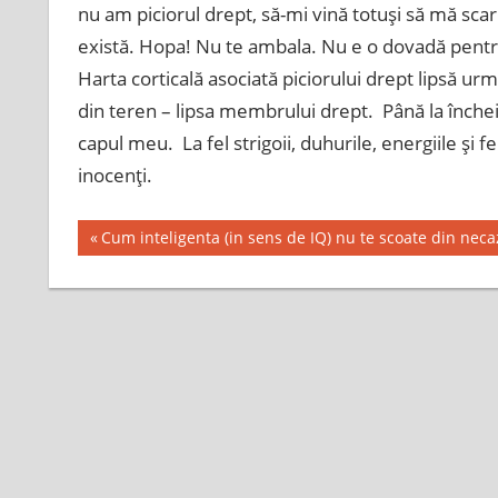
nu am piciorul drept, să-mi vină totuşi să mă scar
există. Hopa! Nu te ambala. Nu e o dovadă pentru
Harta corticală asociată piciorului drept lipsă ur
din teren – lipsa membrului drept. Până la înche
capul meu. La fel strigoii, duhurile, energiile ş
inocenţi.
Post
Previous
Cum inteligenta (in sens de IQ) nu te scoate din neca
Post:
navigation