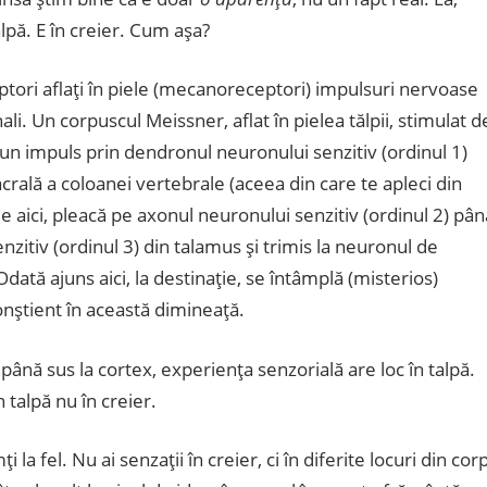
pă. E în creier. Cum aşa?
eptori aflaţi în piele (mecanoreceptori) impulsuri nervoase
ali. Un corpuscul Meissner, aflat în pielea tălpii, stimulat d
e un impuls prin dendronul neuronului senzitiv (ordinul 1)
crală a coloanei vertebrale (aceea din care te apleci din
 de aici, pleacă pe axonul neuronului senzitiv (ordinul 2) pân
zitiv (ordinul 3) din talamus şi trimis la neuronul de
Odată ajuns aici, la destinaţie, se întâmplă (misterios)
ştient în această dimineaţă.
până sus la cortex, experienţa senzorială are loc în talpă.
 talpă nu în creier.
la fel. Nu ai senzaţii în creier, ci în diferite locuri din corp