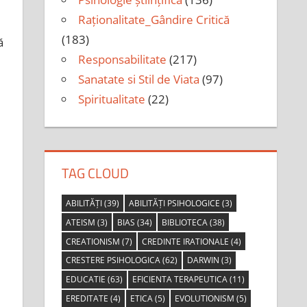
Raționalitate_Gândire Critică
(183)
ă
Responsabilitate
(217)
Sanatate si Stil de Viata
(97)
Spiritualitate
(22)
TAG CLOUD
ABILITĂȚI
(39)
ABILITĂȚI PSIHOLOGICE
(3)
ATEISM
(3)
BIAS
(34)
BIBLIOTECA
(38)
CREATIONISM
(7)
CREDINTE IRATIONALE
(4)
CRESTERE PSIHOLOGICA
(62)
DARWIN
(3)
EDUCATIE
(63)
EFICIENTA TERAPEUTICA
(11)
EREDITATE
(4)
ETICA
(5)
EVOLUTIONISM
(5)