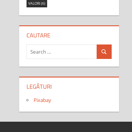
VALORI
(6)
CAUTARE
Search
Search
for:
LEGĂTURI
Pixabay