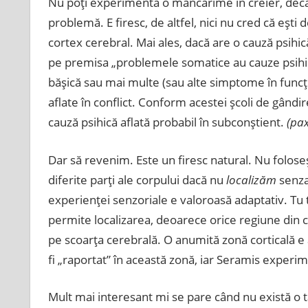
Nu poţi experimenta o mâncărime în creier, decât 
problemă. E firesc, de altfel, nici nu cred că eşti d
cortex cerebral. Mai ales, dacă are o cauză psihic
pe premisa „problemele somatice au cauze psihice”
băşică sau mai multe (sau alte simptome în funcţi
aflate în conflict. Conform acestei şcoli de gândi
cauză psihică aflată probabil în subconştient.
(pa
Dar să revenim. Este un firesc natural. Nu folos
diferite parţi ale corpului dacă nu
localizăm
senza
experienţei senzoriale e valoroasă adaptativ. Tu t
permite localizarea, deoarece orice regiune din c
pe scoarţa cerebrală. O anumită zonă corticală e 
fi „raportat” în această zonă, iar Seramis exper
Mult mai interesant mi se pare când nu există o t