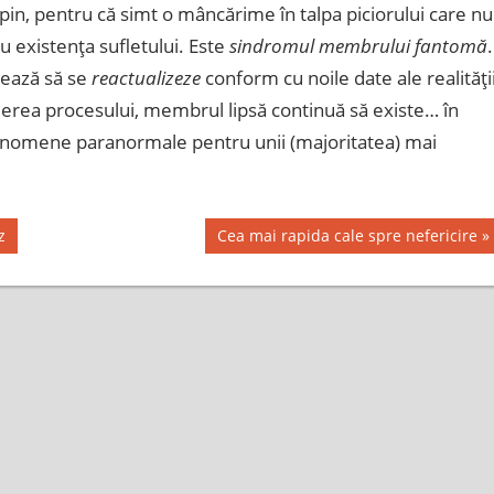
pin, pentru că simt o mâncărime în talpa piciorului care nu
 existenţa sufletului. Este
sindromul membrului fantomă
.
mează să se
reactualizeze
conform cu noile date ale realităţi
ierea procesului, membrul lipsă continuă să existe… în
i fenomene paranormale pentru unii (majoritatea) mai
Next
z
Cea mai rapida cale spre nefericire
Post: