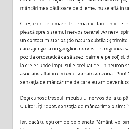
mâncărimea dătătoare de dileme, nu se află în tal
Citeşte în continuare. In urma excitării unor rec
pleacă spre sistemul nervos central
via
nervi spin
un contact misterios (de natură subtilă :)) trimit
care ajunge la un ganglion nervos din regiunea sa
pozitia ortostatică ca să aşezi palmele pe sol) şi,
la creier unde impulsul e preluat de un neuron sen
asociaţie aflat în cortexul somatosenzorial. Pfiu! 
senzaţia de mâncărime de care eu am devenit con
Deşi cunosc traseul impulsului nervos de la talpă 
Uluitor! Îţi repet, senzaţia de mâncărime o simt în
Iar, dacă tu eşti om de pe planeta Pământ, vei simţi 