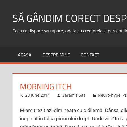
Skip
to
SĂ GÂNDIM CORECT DESP
content
Ceea ce dispare sau apare, odata cu credintele si perceptiile,
ACASA
DESPRE MINE
CONTACT
MORNING ITCH
28 June 2014
Seramis Sas
Neuro-hype
,
Ps
M-am trezit azi-dimineaţa cu o dilemă. Dânsa, di
inopinat în talpa piciorului drept. Unde zici? În t
mâncărime în talpă
. Senzaţia pare să fie în talpă