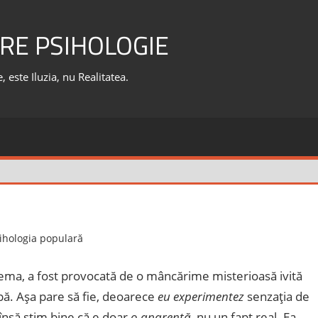
RE PSIHOLOGIE
 este Iluzia, nu Realitatea.
ihologia populară
lema, a fost provocată de o mâncărime misterioasă ivită
alpă. Aşa pare să fie, deoarece
eu experimentez
senzaţia de
, însă ştim bine că e doar
o aparenţă
, nu un fapt real. Ea,