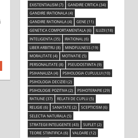
EXISTENTIALISM
(7)
GANDIRE CRITICA
(34)
GANDIRE IRATIONALA
(4)
i
GANDIRE RATIONALA
(4)
GENE
(11)
GENETICA COMPORTAMENTALA
(6)
ILUZII
(18)
INTELIGENTA
(35)
IRATIONAL
(6)
LIBER ARBITRU
(8)
MINDFULNESS
(19)
MORALITATE
(4)
MOTIVATIE
(5)
PERSONALITATE
(8)
PSEUDOSTIINTA
(9)
PSIHANALIZA
(4)
PSIHOLOGIA CUPLULUI
(10)
PSIHOLOGIA DECIZIEI
(2)
PSIHOLOGIE POZITIVA
(2)
PSIHOTERAPIE
(29)
RATIUNE
(37)
RELATII DE CUPLU
(5)
RELIGIE
(6)
SANATATE
(2)
SCEPTICISM
(6)
SELECTIA NATURALA
(5)
STRATEGII INTELIGENTE
(43)
SUFLET
(2)
TEORIE STIINTIFICA
(6)
VALOARE
(12)