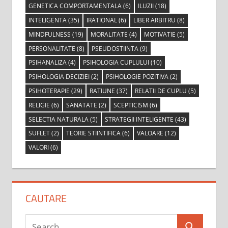
GENETICA COMPORTAMENTALA
(6)
ILUZII
(18)
INTELIGENTA
(35)
IRATIONAL
(6)
LIBER ARBITRU
(8)
MINDFULNESS
(19)
MORALITATE
(4)
MOTIVATIE
(5)
PERSONALITATE
(8)
PSEUDOSTIINTA
(9)
PSIHANALIZA
(4)
PSIHOLOGIA CUPLULUI
(10)
PSIHOLOGIA DECIZIEI
(2)
PSIHOLOGIE POZITIVA
(2)
PSIHOTERAPIE
(29)
RATIUNE
(37)
RELATII DE CUPLU
(5)
RELIGIE
(6)
SANATATE
(2)
SCEPTICISM
(6)
SELECTIA NATURALA
(5)
STRATEGII INTELIGENTE
(43)
SUFLET
(2)
TEORIE STIINTIFICA
(6)
VALOARE
(12)
VALORI
(6)
CAUTARE
Search