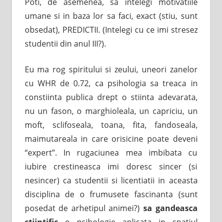
Poti, de asemenea, sa intelegi motivatiile
umane si in baza lor sa faci, exact (stiu, sunt
obsedat), PREDICTII. (Intelegi cu ce imi stresez
studentii din anul III?).
Eu ma rog spiritului si zeului, uneori zanelor
cu WHR de 0.72, ca psihologia sa treaca in
constiinta publica drept o stiinta adevarata,
nu un fason, o marghioleala, un capriciu, un
moft, sclifoseala, toana, fita, fandoseala,
maimutareala in care orisicine poate deveni
“expert”. In rugaciunea mea imbibata cu
iubire crestineasca imi doresc sincer (si
nesincer) ca studentii si licentiatii in aceasta
disciplina de o frumusete fascinanta (sunt
posedat de arhetipul animei?)
sa gandeasca
stiintific
o psihologie aplicata in spatiul