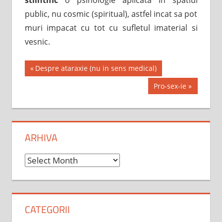
public, nu cosmic (spiritual), astfel incat sa pot
muri impacat cu tot cu sufletul imaterial si
vesnic.
Post
Previous
Despre ataraxie (nu in sens medical)
Post:
navigation
Next
Pro-sex-ie
Post:
ARHIVA
Arhiva
CATEGORII