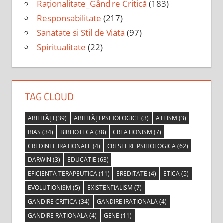
Raționalitate_Gândire Critică
(183)
Responsabilitate
(217)
Sanatate si Stil de Viata
(97)
Spiritualitate
(22)
TAG CLOUD
ABILITĂȚI
(39)
ABILITĂȚI PSIHOLOGICE
(3)
ATEISM
(3)
BIAS
(34)
BIBLIOTECA
(38)
CREATIONISM
(7)
CREDINTE IRATIONALE
(4)
CRESTERE PSIHOLOGICA
(62)
DARWIN
(3)
EDUCATIE
(63)
EFICIENTA TERAPEUTICA
(11)
EREDITATE
(4)
ETICA
(5)
EVOLUTIONISM
(5)
EXISTENTIALISM
(7)
GANDIRE CRITICA
(34)
GANDIRE IRATIONALA
(4)
GANDIRE RATIONALA
(4)
GENE
(11)