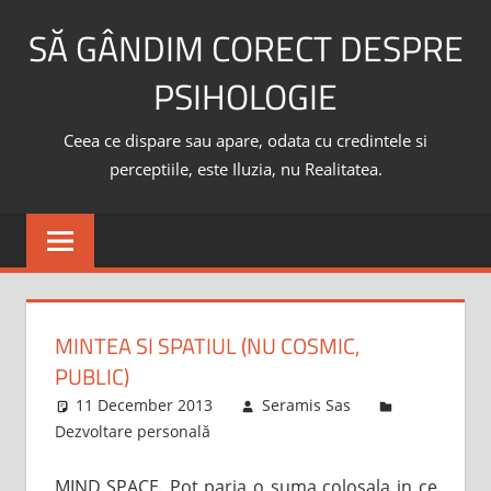
Skip
SĂ GÂNDIM CORECT DESPRE
to
content
PSIHOLOGIE
Ceea ce dispare sau apare, odata cu credintele si
perceptiile, este Iluzia, nu Realitatea.
MINTEA SI SPATIUL (NU COSMIC,
PUBLIC)
11 December 2013
Seramis Sas
Dezvoltare personală
MIND SPACE. Pot paria o suma colosala in ce