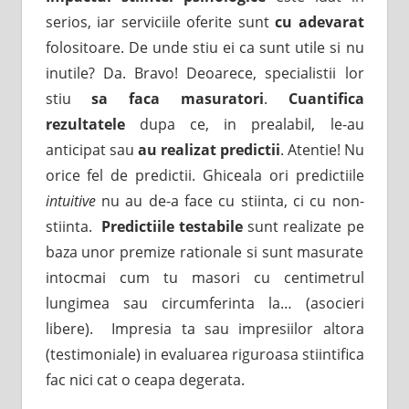
serios, iar serviciile oferite sunt
cu adevarat
folositoare. De unde stiu ei ca sunt utile si nu
inutile? Da. Bravo! Deoarece, specialistii lor
stiu
sa faca masuratori
.
Cuantifica
rezultatele
dupa ce, in prealabil, le-au
anticipat sau
au realizat predictii
. Atentie! Nu
orice fel de predictii. Ghiceala ori predictiile
intuitive
nu au de-a face cu stiinta, ci cu non-
stiinta.
Predictiile testabile
sunt realizate pe
baza unor premize rationale si sunt masurate
intocmai cum tu masori cu centimetrul
lungimea sau circumferinta la… (asocieri
libere). Impresia ta sau impresiilor altora
(testimoniale) in evaluarea riguroasa stiintifica
fac nici cat o ceapa degerata.