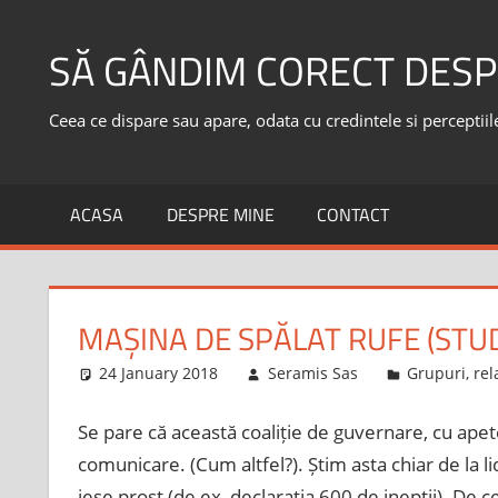
Skip
to
SĂ GÂNDIM CORECT DESP
content
Ceea ce dispare sau apare, odata cu credintele si perceptiile,
ACASA
DESPRE MINE
CONTACT
MAȘINA DE SPĂLAT RUFE (STUD
24 January 2018
Seramis Sas
Grupuri, rela
Se pare că această coaliție de guvernare, cu apete
comunicare. (Cum altfel?). Știm asta chiar de la l
iese prost (de ex, declarația 600 de inepții). De