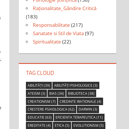
Raționalitate_Gândire Critică
(183)
u
Responsabilitate
(217)
Sanatate si Stil de Viata
(97)
Spiritualitate
(22)
,
,
TAG CLOUD
ABILITĂȚI
(39)
ABILITĂȚI PSIHOLOGICE
(3)
ATEISM
(3)
BIAS
(34)
BIBLIOTECA
(38)
CREATIONISM
(7)
CREDINTE IRATIONALE
(4)
e
CRESTERE PSIHOLOGICA
(62)
DARWIN
(3)
EDUCATIE
(63)
EFICIENTA TERAPEUTICA
(11)
EREDITATE
(4)
ETICA
(5)
EVOLUTIONISM
(5)