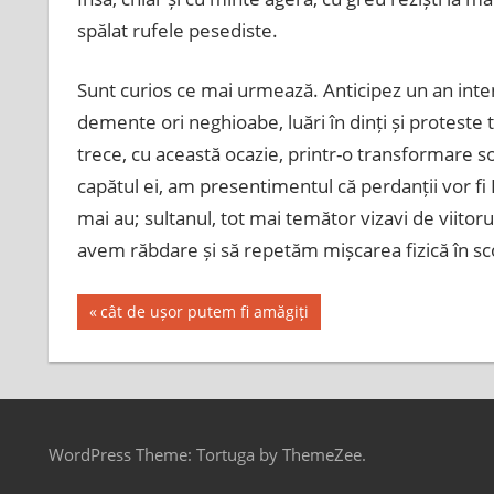
spălat rufele pesediste.
Sunt curios ce mai urmează. Anticipez un an inten
demente ori neghioabe, luări în dinți și protest
trece, cu această ocazie, printr-o transformare so
capătul ei, am presentimentul că perdanții vor fi
mai au; sultanul, tot mai temător vizavi de viitoru
avem răbdare și să repetăm mișcarea fizică în s
Post
Previous
cât de ușor putem fi amăgiți
Post:
navigation
WordPress Theme: Tortuga by ThemeZee.