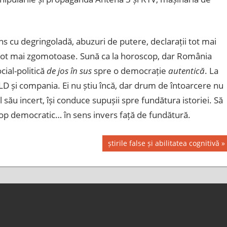
s cu degringoladă, abuzuri de putere, declarații tot mai
e tot mai zgomotoase. Sună ca la horoscop, dar România
cial-politică
de jos în sus
spre o democrație
autentică
. La
 LD și compania. Ei nu știu încă, dar drum de întoarcere nu
l său incert, își conduce supușii spre fundătura istoriei.
Să
cop democratic… în sens invers față de fundătură.
Next
știrile false și abilitatea cognitivă
Post: