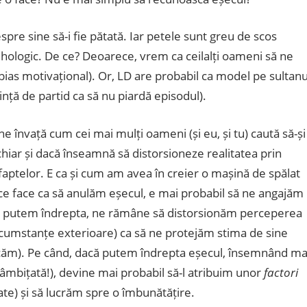
re sine să-i fie pătată. Iar petele sunt greu de scos
sihologic. De ce? Deoarece, vrem ca ceilalți oameni să ne
(bias motivațional). Or, LD are probabil ca model pe sultanu
nță de partid ca să nu piardă episodul).
i) ne învață cum cei mai mulți oameni (și eu, și tu) caută să-și
 chiar și dacă înseamnă să distorsioneze realitatea prin
aptelor. E ca și cum am avea în creier o mașină de spălat
ce face ca să anulăm eșecul, e mai probabil să ne angajăm
 putem îndrepta, ne rămâne să distorsionăm perceperea
rcumstanțe exterioare) ca să ne protejăm stima de sine
ficăm). Pe când, dacă putem îndrepta eșecul, însemnând ma
âmbițată!), devine mai probabil să-l atribuim unor
factori
te) și să lucrăm spre o îmbunătățire.