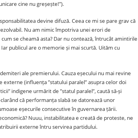
unicare cine nu greșește!”).
responsabilitatea devine difuză. Ceea ce mi se pare grav că
i rezolvabil. Nu am nimic împotriva unei erori de
, cum se cheamă asta? Dar nu contează, întrucât amintirile
e. Iar publicul are o memorie și mai scurtă. Uităm cu
 demiteri ale premierului. Cauza eșecului nu mai revine
e externe (influența ”statului paralel” asupra celor doi
ticii” indigene urmărit de ”statul paralel”, caută să-și
 Declarând că performanța slabă se datorează unor
umoase eșecurile consecutive în guvernarea țării.
conomică? Nuuu, instabilitatea e creată de proteste, ne
ribuirii externe întru servirea partidului.