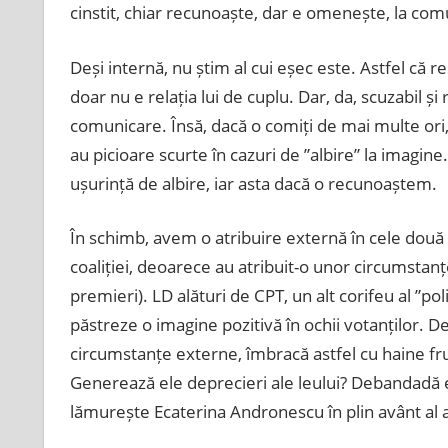
cinstit, chiar recunoaște, dar e omenește, la com
Deși internă, nu știm al cui eșec este. Astfel că 
doar nu e relația lui de cuplu. Dar, da, scuzabil ș
comunicare. Însă, dacă o comiți de mai multe ori
au picioare scurte în cazuri de ”albire” la imagin
ușurință de albire, iar asta dacă o recunoaștem.
În schimb, avem o atribuire externă în cele două
coaliției, deoarece au atribuit-o unor circumstanț
premieri). LD alături de CPT, un alt corifeu al ”poli
păstreze o imagine pozitivă în ochii votanților.
circumstanțe externe, îmbracă astfel cu haine fr
Generează ele deprecieri ale leului? Debandadă e
lămurește Ecaterina Andronescu în plin avânt al at