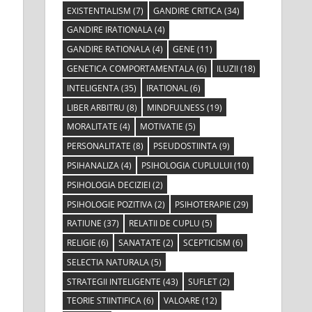
EXISTENTIALISM
(7)
GANDIRE CRITICA
(34)
GANDIRE IRATIONALA
(4)
GANDIRE RATIONALA
(4)
GENE
(11)
GENETICA COMPORTAMENTALA
(6)
ILUZII
(18)
INTELIGENTA
(35)
IRATIONAL
(6)
LIBER ARBITRU
(8)
MINDFULNESS
(19)
MORALITATE
(4)
MOTIVATIE
(5)
PERSONALITATE
(8)
PSEUDOSTIINTA
(9)
PSIHANALIZA
(4)
PSIHOLOGIA CUPLULUI
(10)
PSIHOLOGIA DECIZIEI
(2)
PSIHOLOGIE POZITIVA
(2)
PSIHOTERAPIE
(29)
RATIUNE
(37)
RELATII DE CUPLU
(5)
RELIGIE
(6)
SANATATE
(2)
SCEPTICISM
(6)
SELECTIA NATURALA
(5)
STRATEGII INTELIGENTE
(43)
SUFLET
(2)
TEORIE STIINTIFICA
(6)
VALOARE
(12)