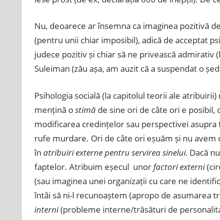
Nu, deoarece ar însemna ca imaginea pozitivă desp
(pentru unii chiar imposibil), adică de acceptat p
judece pozitiv și chiar să ne privească admirativ 
Suleiman (zău așa, am auzit că a suspendat o ședi
Psihologia socială (la capitolul teorii ale atribuiri
mențină o
stimă
de sine ori de câte ori e posibil,
modificarea credințelor sau perspectivei asupra f
rufe murdare. Ori de câte ori eșuăm și nu avem 
în
atribuiri externe pentru servirea sinelui.
Dacă nu
faptelor. Atribuim
eșecul
unor
factori externi
(ci
(sau imaginea unei organizații cu care ne identi
întâi să ni-l recunoaștem (apropo de asumarea tr
interni
(probleme interne/trăsături de personalita