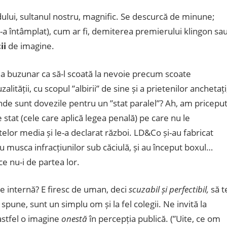
dului, sultanul nostru, magnific. Se descurcă de minune;
-a întâmplat), cum ar fi, demiterea premierului klingon sa
ii
de imagine.
ne la buzunar ca să-l scoată la nevoie precum scoate
lității, cu scopul ”albirii” de sine și a prietenilor anchetați
e sunt dovezile pentru un ”stat paralel”? Ah, am priceput
de stat (cele care aplică legea penală) pe care nu le
elor media și le-a declarat război. LD&Co și-au fabricat
cu musca infracțiunilor sub căciulă, și au început boxul…
 ce nu-i de partea lor.
e internă? E firesc de uman, deci
scuzabil și perfectibil,
să t
pune, sunt un simplu om și la fel colegii. Ne invită la
stfel o imagine
onestă
în percepția publică. (”Uite, ce om