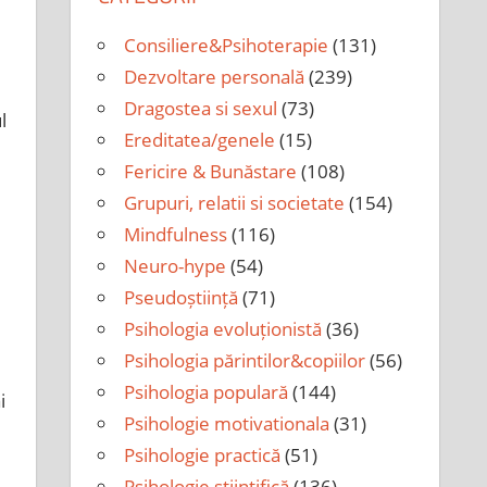
Consiliere&Psihoterapie
(131)
Dezvoltare personală
(239)
Dragostea si sexul
(73)
l
Ereditatea/genele
(15)
Fericire & Bunăstare
(108)
Grupuri, relatii si societate
(154)
Mindfulness
(116)
Neuro-hype
(54)
Pseudoștiință
(71)
Psihologia evoluționistă
(36)
Psihologia părintilor&copiilor
(56)
Psihologia populară
(144)
i
Psihologie motivationala
(31)
Psihologie practică
(51)
Psihologie științifică
(136)