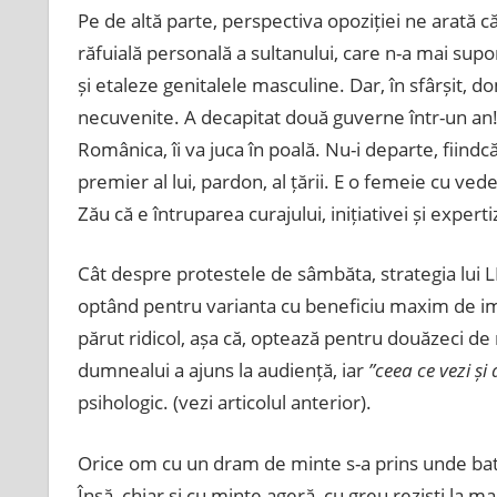
Pe de altă parte, perspectiva opoziției ne arată c
răfuială personală a sultanului, care n-a mai supor
și etaleze genitalele masculine. Dar, în sfârșit, d
necuvenite. A decapitat două guverne într-un an
Românica, îi va juca în poală. Nu-i departe, fiindc
premier al lui, pardon, al țării. E o femeie cu ved
Zău că e întruparea curajului, inițiativei și expert
Cât despre protestele de sâmbăta, strategia lui LD
optând pentru varianta cu beneficiu maxim de imag
părut ridicol, așa că, optează pentru douăzeci de 
dumnealui a ajuns la audiență, iar
”ceea ce vezi și 
psihologic. (vezi articolul anterior).
Orice om cu un dram de minte s-a prins unde bat
Însă, chiar și cu minte ageră, cu greu reziști la 