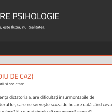
RE PSIHOLOGIE
 este Iluzia, nu Realitatea.
IU DE CAZ)
tii si societate
nță dictatorială, are dificultăți insurmontabile de
iderul lor, care ne servește scuza de fiecare dată când ceva
 ce o face? Nu e mai simplu să recunoască eșecul?