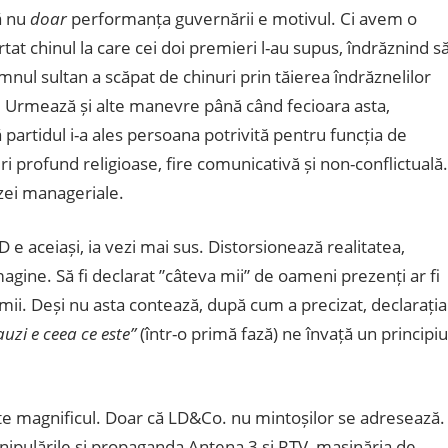
ă nu
doar
performanța guvernării e motivul. Ci avem o
tat chinul la care cei doi premieri l-au supus, îndrăznind să
omnul sultan a scăpat de chinuri prin tăierea îndrăznelilor
! Urmează și alte manevre până când fecioara asta,
ă partidul i-a ales persoana potrivită pentru funcția de
eri profund religioase, fire comunicativă și non-conflictuală.
izei manageriale.
 e aceiași, ia vezi mai sus. Distorsionează realitatea,
ine. Să fi declarat ”câteva mii” de oameni prezenți ar fi
mii. Deși nu asta contează, după cum a precizat, declarația
auzi e ceea ce este”
(într-o primă fază) ne învață un principiu
e magnificul. Doar că LD&Co. nu mintoșilor se adresează.
manipulările și propaganda Antena 3 și RTV, mașinăria de