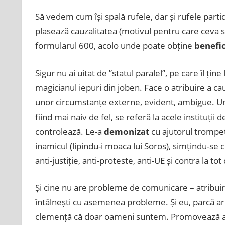
Să vedem cum își spală rufele, dar și rufele parti
plasează cauzalitatea (motivul pentru care ceva s
formularul 600, acolo unde poate obține
benefic
Sigur nu ai uitat de ”statul paralel”, pe care îl ți
magicianul iepuri din joben. Face o atribuire a cauza
unor circumstanțe externe, evident, ambigue. Und
fiind mai naiv de fel, se referă la acele instituții 
controlează. Le-a
demonizat
cu ajutorul trompet
inamicul (lipindu-i moaca lui Soros), simțindu-se 
anti-justiție, anti-proteste, anti-UE și contra la tot
Și cine nu are probleme de comunicare – atribuir
întâlnești cu asemenea probleme. Și eu, parcă ar s
clemență că doar oameni suntem. Promovează a