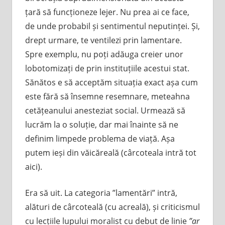
țară să funcționeze lejer. Nu prea ai ce face,
de unde probabil și sentimentul neputinței. Și,
drept urmare, te ventilezi prin lamentare.
Spre exemplu, nu poți adăuga creier unor
lobotomizați de prin instituțiile acestui stat.
Sănătos e să acceptăm situația exact așa cum
este fără să însemne resemnare, meteahna
cetățeanului anesteziat social. Urmează să
lucrăm la o soluție, dar mai înainte să ne
definim limpede problema de viață. Așa
putem ieși din văicăreală (cârcoteala intră tot
aici).
Era să uit. La categoria ”lamentări” intră,
alături de cârcoteală (cu acreală), și criticismul
cu lecțiile lupului moralist cu debut de linie
”ar