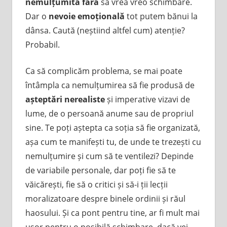
nemulțumită fără
să vrea vreo schimbare.
Dar o
nevoie emoțională
tot putem bănui la
dânsa. Caută (neștiind altfel cum) atenție?
Probabil.
Ca să complicăm problema, se mai poate
întâmpla ca nemulțumirea să fie produsă de
așteptări nerealiste
și imperative vizavi de
lume, de o persoană anume sau de propriul
sine. Te poți aștepta ca soția să fie organizată,
așa cum te manifești tu, de unde te trezești cu
nemulțumire și cum să te ventilezi? Depinde
de variabile personale, dar poți fie să te
văicărești, fie să o critici și să-i ții lecții
moralizatoare despre binele ordinii și răul
haosului. Și ca pont pentru tine, ar fi mult mai
ușor pentru o posibilă schimbare, dacă vei