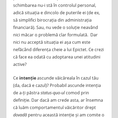
schimbarea nu-i stă în controlul personal,
adică situația e dincolo de puterile ei (de ex,
să simplifici birocrația din administrația
financiară). Sau, nu vede o soluție neavând
nici măcar o problemă clar formulată. Dar
nici nu acceptă situația ei așa cum este
nefăcând diferența cheie a lui Epictet. Ce crezi
că face ea odată cu adoptarea unei atitudini
active?
Ce
intenție
ascunde văicăreala în cazul tău
(da, dacă e cazul)? Probabil ascunde intenția
de a-ți păstra
status-quo-ul
comod prin
definiție. Dar dacă am crede asta, ar însemna
că luăm comportamentul văicăritor drept
dovadă
pentru această intenție și am comite o