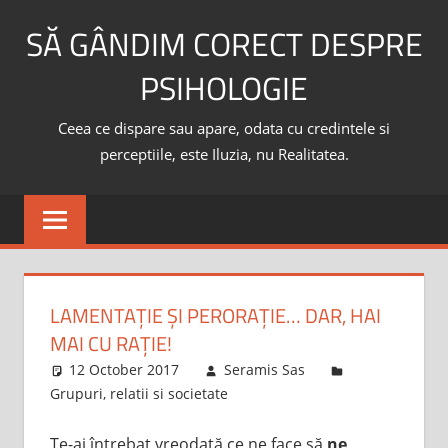
Skip
SĂ GÂNDIM CORECT DESPRE
to
content
PSIHOLOGIE
Ceea ce dispare sau apare, odata cu credintele si
perceptiile, este Iluzia, nu Realitatea.
LAMENTAȚIE ȘI PERORAȚIE… DAR, HAI
MAI CU RAȚIE!
12 October 2017
Seramis Sas
Grupuri, relatii si societate
Te-ai întrebat vreodată ce ne face să
ne