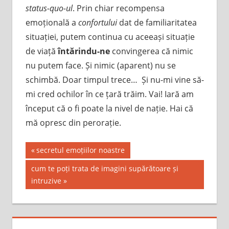
status-quo-ul
. Prin chiar recompensa
emoțională a
confortului
dat de familiaritatea
situației, putem continua cu aceeași situație
de viață
întărindu-ne
convingerea că nimic
nu putem face. Și nimic (aparent) nu se
schimbă. Doar timpul trece… Și nu-mi vine să-
mi cred ochilor în ce țară trăim. Vai! Iară am
început că o fi poate la nivel de nație. Hai că
mă opresc din perorație.
Post
Previous
secretul emoțiilor noastre
Post:
navigation
Next
cum te poți trata de imagini supărătoare și
Post:
intruzive