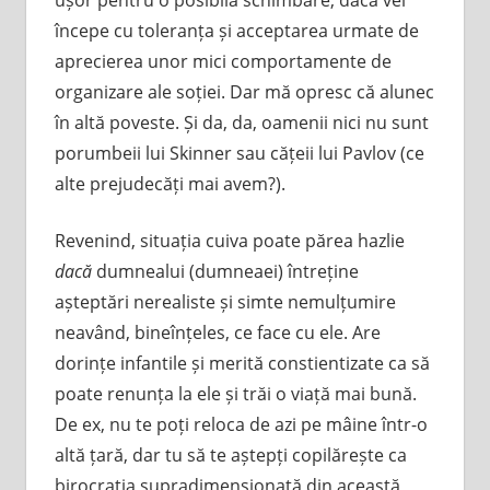
începe cu toleranța și acceptarea urmate de
aprecierea unor mici comportamente de
organizare ale soției. Dar mă opresc că alunec
în altă poveste. Și da, da, oamenii nici nu sunt
porumbeii lui Skinner sau cățeii lui Pavlov (ce
alte prejudecăți mai avem?).
Revenind, situația cuiva poate părea hazlie
dacă
dumnealui (dumneaei) întreține
așteptări nerealiste și simte nemulțumire
neavând, bineînțeles, ce face cu ele. Are
dorințe infantile și merită constientizate ca să
poate renunța la ele și trăi o viață mai bună.
De ex, nu te poți reloca de azi pe mâine într-o
altă țară, dar tu să te aștepți copilărește ca
birocrația supradimensionată din această