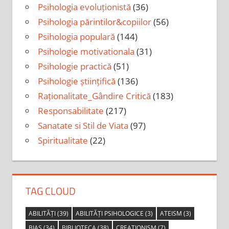
Psihologia evoluționistă
(36)
Psihologia părintilor&copiilor
(56)
Psihologia populară
(144)
Psihologie motivationala
(31)
Psihologie practică
(51)
Psihologie științifică
(136)
Raționalitate_Gândire Critică
(183)
Responsabilitate
(217)
Sanatate si Stil de Viata
(97)
Spiritualitate
(22)
TAG CLOUD
ABILITĂȚI
(39)
ABILITĂȚI PSIHOLOGICE
(3)
ATEISM
(3)
BIAS
(34)
BIBLIOTECA
(38)
CREATIONISM
(7)