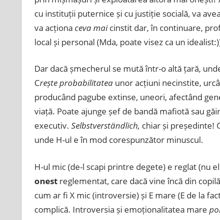
cu instituții puternice și cu justiție socială, va a
va acționa
ceva mai
cinstit dar, în continuare, pr
local și personal (Mda, poate visez ca un idealist:)
Dar dacă șmecherul se mută într-o altă țară, und
C
rește probabilitatea
unor acțiuni necinstite, urcâ
producând pagube extinse, uneori, afectând gene
viață. Poate ajunge șef de bandă mafiotă sau găina
executiv.
Selbstverständlich,
chiar și președinte! 
unde H-ul e în mod corespunzător minuscul.
H-ul mic (de-l scapi printre degete) e reglat (nu 
onest
reglementat, care dacă vine încă din copilă
cum ar fi X mic (introversie) și E mare (E de la fa
complică. Introversia și emoționalitatea mare
po