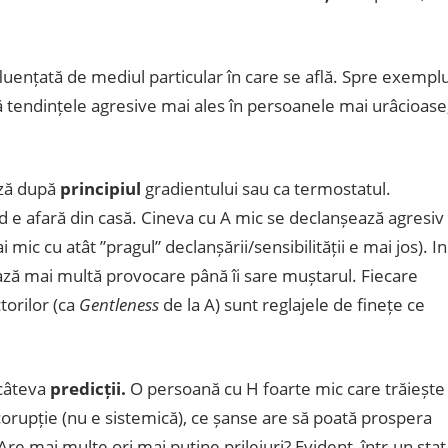
fluențată de mediul particular în care se află. Spre exemplu
ă tendințele agresive mai ales în persoanele mai urâcioase
ază după
principiul
gradientului sau ca termostatul.
ld e afară din casă. Cineva cu A mic se declanșează agresiv
ic cu atât ”pragul” declanșării/sensibilității e mai jos). In
ează mai multă provocare până îi sare muștarul. Fiecare
torilor (ca
Gentleness
de la A) sunt reglajele de finețe ce
 câteva
predicții.
O persoană cu H foarte mic care trăiește
orupție (nu e sistemică), ce șanse are să poată prospera
re mai multe ori mai puține prilejuri? Evident, într-un stat