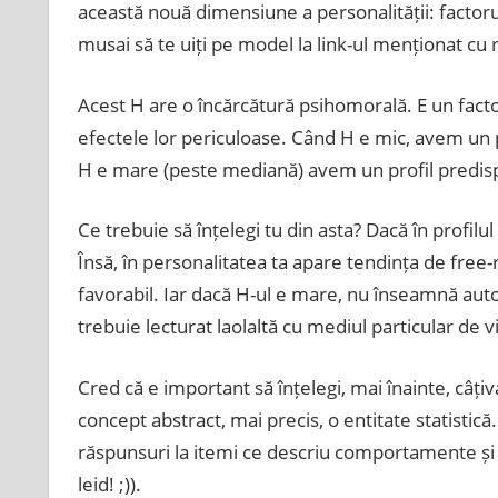
această nouă dimensiune a personalității: factorul
musai să te uiți pe model la link-ul menționat cu 
Acest H are o încărcătură psihomorală. E un fac
efectele lor periculoase. Când H e mic, avem un 
H e mare (peste mediană) avem un profil predispu
Ce trebuie să înțelegi tu din asta? Dacă în profi
Însă, în personalitatea ta apare tendința de fre
favorabil. Iar dacă H-ul e mare, nu înseamnă automa
trebuie lecturat laolaltă cu mediul particular de v
Cred că e important să înțelegi, mai înainte, câți
concept abstract, mai precis, o entitate statistic
răspunsuri la itemi ce descriu comportamente și p
leid! ;)).