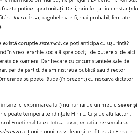
vea foarte puține oportunități. Deci, prin forța circumstanțelo
ofitând
locco
. Însă, pagubele vor fi, mai probabil, limitate
).
e există corupție
sistemică
, ce poți anticipa cu ușurință?
nd în vreo ierarhie socială spre poziții de putere și de aici
rații de oameni. Dar fiecare cu circumstanțele sale de
r, șef de partid, de aministrație publică sau director
Omenirea se poate lăuda (în prezent) cu niscaiva dictatori
el în sine, ci exprimarea lui!) nu numai de un mediu
sever și
rie poate tempera tendințele H mic. Ci și de alți factori,
ctorul Emoționalitate). Într-adevăr, ecuația personală se
nderează
acțiunile unui ins viclean și profitor. Un E mare