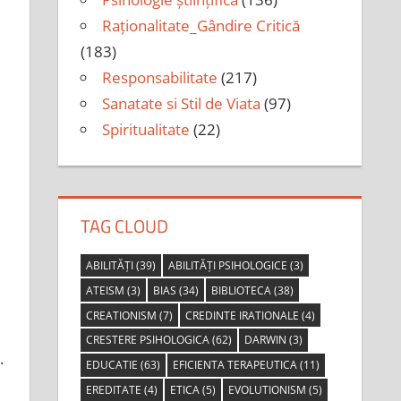
Raționalitate_Gândire Critică
(183)
Responsabilitate
(217)
Sanatate si Stil de Viata
(97)
Spiritualitate
(22)
TAG CLOUD
ABILITĂȚI
(39)
ABILITĂȚI PSIHOLOGICE
(3)
ATEISM
(3)
BIAS
(34)
BIBLIOTECA
(38)
CREATIONISM
(7)
CREDINTE IRATIONALE
(4)
CRESTERE PSIHOLOGICA
(62)
DARWIN
(3)
.
EDUCATIE
(63)
EFICIENTA TERAPEUTICA
(11)
EREDITATE
(4)
ETICA
(5)
EVOLUTIONISM
(5)