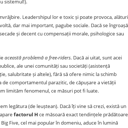
au sistemul!).
învrăjbire. Leadershipul lor e toxic și poate provoca, alături
revoltă, dar mai important, pagube sociale. Dacă se îngroașă
secade și decent cu compensații morale, psihologice sau
ție
această problemă a free-riders
. Dacă ai uitat, sunt acei
publice, ale unei comunități sau societăți (asistență
ie, salubritate și altele), fără să ofere nimic la schimb
a de comportamentul parazitic, de căpușare a vietății
m limităm fenomenul, ce măsuri pot fi luate.
cem legătura (de leuștean). Dacă îți vine să crezi, există un
 apare
factorul H
ce măsoară exact tendințele prădătoare
 Big Five, cel mai popular în domeniu, aduce în lumină