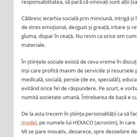
responsabilitatea, să pară că vinovați sunt alții (s
Călăresc ierarhia socială prin minciună, intrigă și 
de stres emoțional, dezgust și greață, iritare și 
gluma, dispar în ceață. Nu revin ca orice om cum
materiale.
În științele sociale există de ceva vreme în discu
inși care profită maxim de serviciile și resursele 
medicală, socială, pensie (de ex, specială!), educaț
evitând orice fel de răspundere. Pe scurt, e vorb
numită societate umană. Întrebarea de bază e cu
De la asta trecem în știința personalității ca să fa
model
, pe numele lui HEXACO (acronim), în care
Mi se pare inovativ, deoarece, spre deosebire de