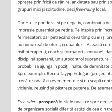
oprește prin frică de rănire, anxietate sau prin spri
grupuri mici și solitudine, deci
free-riding
local.
Dar H-ul e ponderat și pe negativ, combinația de 
impresie puternică pe retină. Te inspiră prin înc
fermecători, dar petrecând ceva timp cu ei (și p
au nimic real de oferit, ci doar iluzii. Această combi
psihoterapeuți, coach și formatori – minune!, dar 
disciplină spartană, un autocontrol supranatural (
probabil să ajungă în poziții înalte, de demnitate 
Spre exemplu, Recep Tayyip Erdoğan (președintele 
trecător odată cu evenimentele și nu scapă contro
viclenie, reușind să păstreze puterea. De asemenea
Free-rider
s
prosperă
în zilele noastre spre deose
de organizare socială diferită astăzi de cea din tr