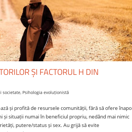
ORILOR ȘI FACTORUL H DIN
si societate
,
Psihologia evoluționistă
ează și profită de resursele comunității, fără să ofere înapoi
și situații numai în beneficiul propriu, nedând mai nimic
ietăți, putere/status și sex. Au grijă să evite