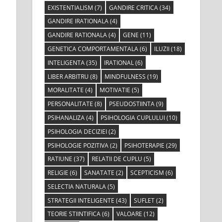
EXISTENTIALISM
(7)
GANDIRE CRITICA
(34)
GANDIRE IRATIONALA
(4)
GANDIRE RATIONALA
(4)
GENE
(11)
GENETICA COMPORTAMENTALA
(6)
ILUZII
(18)
INTELIGENTA
(35)
IRATIONAL
(6)
LIBER ARBITRU
(8)
MINDFULNESS
(19)
MORALITATE
(4)
MOTIVATIE
(5)
PERSONALITATE
(8)
PSEUDOSTIINTA
(9)
PSIHANALIZA
(4)
PSIHOLOGIA CUPLULUI
(10)
PSIHOLOGIA DECIZIEI
(2)
PSIHOLOGIE POZITIVA
(2)
PSIHOTERAPIE
(29)
RATIUNE
(37)
RELATII DE CUPLU
(5)
RELIGIE
(6)
SANATATE
(2)
SCEPTICISM
(6)
SELECTIA NATURALA
(5)
STRATEGII INTELIGENTE
(43)
SUFLET
(2)
TEORIE STIINTIFICA
(6)
VALOARE
(12)