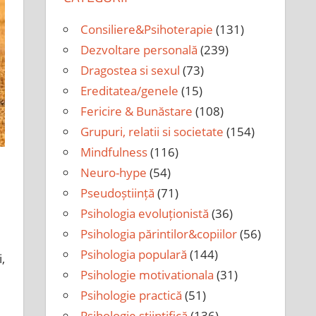
Consiliere&Psihoterapie
(131)
Dezvoltare personală
(239)
Dragostea si sexul
(73)
Ereditatea/genele
(15)
Fericire & Bunăstare
(108)
Grupuri, relatii si societate
(154)
Mindfulness
(116)
Neuro-hype
(54)
Pseudoștiință
(71)
Psihologia evoluționistă
(36)
Psihologia părintilor&copiilor
(56)
Psihologia populară
(144)
,
Psihologie motivationala
(31)
Psihologie practică
(51)
Psihologie științifică
(136)