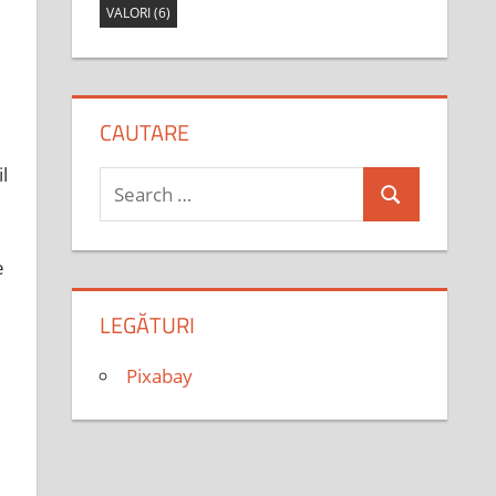
VALORI
(6)
CAUTARE
l
Search
Search
for:
e
LEGĂTURI
Pixabay
u