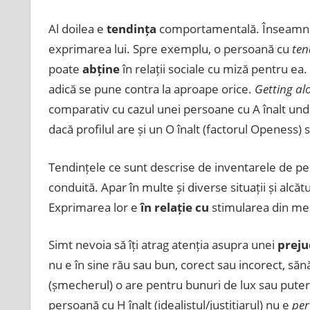
Al doilea e
tendința
comportamentală. Înseamnă u
exprimarea lui. Spre exemplu, o persoană cu
ten
poate
abține
în relații sociale cu miză pentru ea. 
adică se pune contra la aproape orice.
Getting al
comparativ cu cazul unei persoane cu A înalt unde 
dacă profilul are și un O înalt (factorul Openess)
Tendințele ce sunt descrise de inventarele de pe
conduită. Apar în multe și diverse situații și alcă
Exprimarea lor e
în relație cu
stimularea din medi
Simt nevoia să îți atrag atenția asupra unei
preju
nu e în sine rău sau bun, corect sau incorect, să
(șmecherul) o are pentru bunuri de lux sau putere
persoană cu H înalt (idealistul/justițiarul) nu e
per