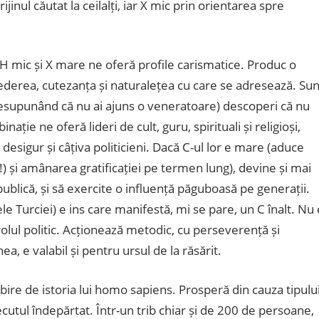
jinul căutat la ceilalți, iar X mic prin orientarea spre
H mic și X mare ne oferă profile carismatice. Produc o
rederea, cutezanța și naturalețea cu care se adresează. Sun
resupunând că nu ai ajuns o veneratoare) descoperi că nu
nație ne oferă lideri de cult, guru, spirituali și religioși,
desigur și câțiva politicieni. Dacă C-ul lor e mare (aduce
!) și amânarea gratificației pe termen lung), devine și mai
publică, și să exercite o influență păguboasă pe generații.
Turciei) e ins care manifestă, mi se pare, un C înalt. Nu 
lul politic. Acționează metodic, cu perseverență și
, e valabil și pentru ursul de la răsărit.
bire de istoria lui homo sapiens. Prosperă din cauza tipulu
ecutul îndepărtat. Într-un trib chiar și de 200 de persoane,