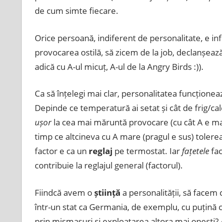
de cum simte fiecare.
Orice persoană, indiferent de personalitate, e in
provocarea ostilă, să zicem de la job, declanșeaz
adică cu A-ul micuț, A-ul de la Angry Birds :)).
Ca să înțelegi mai clar, personalitatea funcțione
Depinde ce temperatură ai setat și cât de frig/ca
ușor
la cea mai măruntă provocare (cu cât A e mai m
timp ce altcineva cu A mare (pragul e sus) toler
factor e ca un
reglaj
pe termostat. Iar
fațetele
fac
contribuie la reglajul general (factorul).
Fiindcă avem o
știință
a personalității, să facem
într-un stat ca Germania, de exemplu, cu puțină c
prin mișmașuri și exploatarea altora mai onești? A