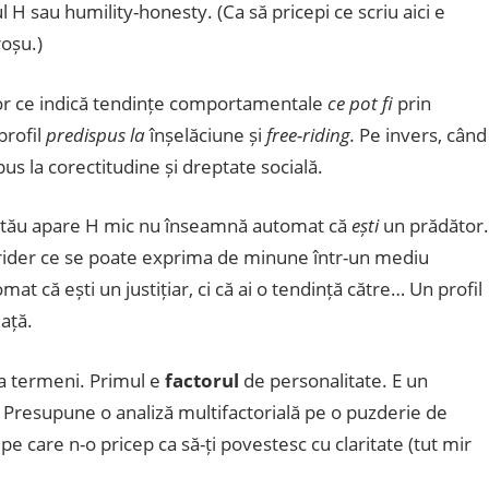
 H sau humility-honesty. (Ca să pricepi ce scriu aici e
roșu.)
tor ce indică tendințe comportamentale
ce pot fi
prin
profil
predispus la
înșelăciune și
free-riding.
Pe invers, când
s la corectitudine și dreptate socială.
lul tău apare H mic nu înseamnă automat că
ești
un prădător.
e-rider ce se poate exprima de minune într-un mediu
t că ești un justițiar, ci că ai o tendință către… Un profil
iață.
va termeni. Primul e
factorul
de personalitate. E un
ă. Presupune o analiză multifactorială pe o puzderie de
e care n-o pricep ca să-ți povestesc cu claritate (tut mir