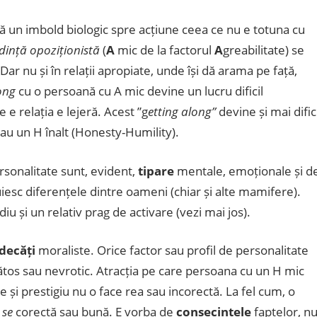
n imbold biologic spre acțiune ceea ce nu e totuna cu
dință opoziționistă
(
A
mic de la factorul
A
greabilitate) se
Dar nu și în relații apropiate, unde își dă arama pe față,
ong
cu o persoană cu A mic devine un lucru dificil
e relația e lejeră. Acest ”g
etting along”
devine și mai difici
 sau un H înalt (Honesty-Humility).
rsonalitate sunt, evident,
tipare
mentale, emoționale și d
tuiesc diferențele dintre oameni (chiar și alte mamifere).
u și un relativ prag de activare (vezi mai jos).
decăți
moraliste. Orice factor sau profil de personalitate
nătos sau nevrotic. Atracția pe care persoana cu un H mic
 și prestigiu nu o face rea sau incorectă. La fel cum, o
 se
corectă sau bună. E vorba de
consecințele
faptelor, n