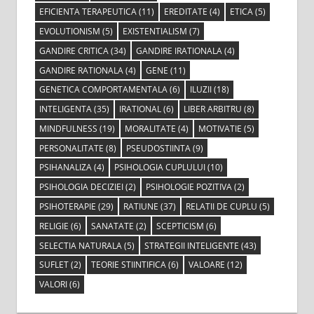
EFICIENTA TERAPEUTICA
(11)
EREDITATE
(4)
ETICA
(5)
EVOLUTIONISM
(5)
EXISTENTIALISM
(7)
GANDIRE CRITICA
(34)
GANDIRE IRATIONALA
(4)
GANDIRE RATIONALA
(4)
GENE
(11)
GENETICA COMPORTAMENTALA
(6)
ILUZII
(18)
INTELIGENTA
(35)
IRATIONAL
(6)
LIBER ARBITRU
(8)
MINDFULNESS
(19)
MORALITATE
(4)
MOTIVATIE
(5)
PERSONALITATE
(8)
PSEUDOSTIINTA
(9)
PSIHANALIZA
(4)
PSIHOLOGIA CUPLULUI
(10)
PSIHOLOGIA DECIZIEI
(2)
PSIHOLOGIE POZITIVA
(2)
PSIHOTERAPIE
(29)
RATIUNE
(37)
RELATII DE CUPLU
(5)
RELIGIE
(6)
SANATATE
(2)
SCEPTICISM
(6)
SELECTIA NATURALA
(5)
STRATEGII INTELIGENTE
(43)
SUFLET
(2)
TEORIE STIINTIFICA
(6)
VALOARE
(12)
VALORI
(6)