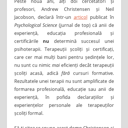
Peste nouă ani, alți doi cercetători și
profesori, Andrew Christensen și Neil
Jacobson, declară într-un
articol
publicat în
Psychological Science
(jurnal de top) că anii de
experiență, educația profesională și
certificările
nu
determină succesul unei
psihoterapii. Terapeuții școliți și certificați,
care cer mai mulți bani pentru ședințele lor,
nu sunt cu nimic
mai
eficienți decât terapeuții
școliți acasă, adică
fără
cursuri formative.
Rezultatele unei terapii nu sunt amplificate de
formarea profesională, educație sau anii de
experiență, în pofida declarațiilor și
experiențelor personale ale terapeuților
școliți formal.
Să-ți citez ce spune acest domn Christensen și