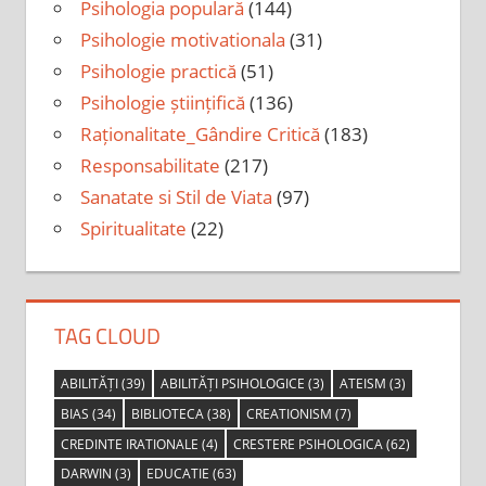
Psihologia populară
(144)
Psihologie motivationala
(31)
Psihologie practică
(51)
Psihologie științifică
(136)
Raționalitate_Gândire Critică
(183)
Responsabilitate
(217)
Sanatate si Stil de Viata
(97)
Spiritualitate
(22)
TAG CLOUD
ABILITĂȚI
(39)
ABILITĂȚI PSIHOLOGICE
(3)
ATEISM
(3)
BIAS
(34)
BIBLIOTECA
(38)
CREATIONISM
(7)
CREDINTE IRATIONALE
(4)
CRESTERE PSIHOLOGICA
(62)
DARWIN
(3)
EDUCATIE
(63)