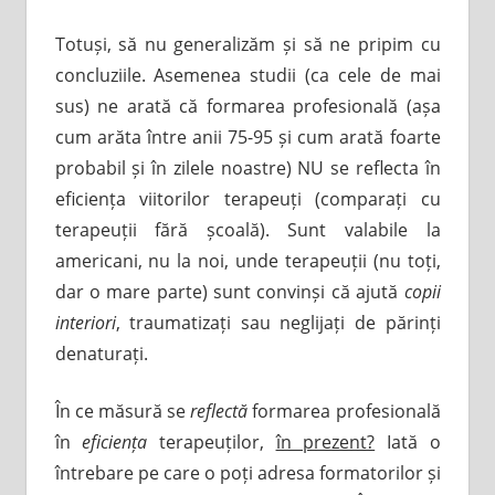
Totuși, să nu generalizăm și să ne pripim cu
concluziile. Asemenea studii (ca cele de mai
sus) ne arată că formarea profesională (așa
cum arăta între anii 75-95 și cum arată foarte
probabil și în zilele noastre) NU se reflecta în
eficiența viitorilor terapeuți (comparați cu
terapeuții fără școală). Sunt valabile la
americani, nu la noi, unde terapeuții (nu toți,
dar o mare parte) sunt convinși că ajută
copii
interiori
, traumatizați sau neglijați de părinți
denaturați.
În ce măsură se
reflectă
formarea profesională
în
eficiența
terapeuților,
în prezent?
Iată o
întrebare pe care o poți adresa formatorilor și