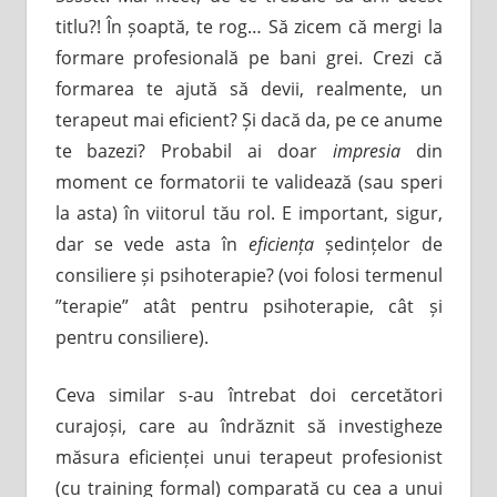
titlu?! În șoaptă, te rog… Să zicem că mergi la
formare profesională pe bani grei. Crezi că
formarea te ajută să devii, realmente, un
terapeut mai eficient? Și dacă da, pe ce anume
te bazezi? Probabil ai doar
impresia
din
moment ce formatorii te validează (sau speri
la asta) în viitorul tău rol. E important, sigur,
dar se vede asta în
eficiența
ședințelor de
consiliere și psihoterapie? (voi folosi termenul
”terapie” atât pentru psihoterapie, cât și
pentru consiliere).
Ceva similar s-au întrebat doi cercetători
curajoși, care au îndrăznit să investigheze
măsura eficienței unui terapeut profesionist
(cu training formal) comparată cu cea a unui