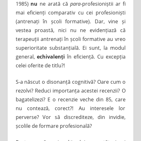
1985)
nu
ne arată că
para-
profesioniștii ar fi
mai eficienți comparativ cu cei profesioniști
(antrenați în școli formative). Dar, vine și
vestea proastă, nici nu ne evidențiază că
terapeuții antrenați în școli formative au vreo
superioritate substanțială. Ei sunt, la modul
general,
echivalenți
în eficiență. Cu excepția
celei oferite de titlu?!
S-a născut o disonanță cognitivă? Oare cum o
rezolvi? Reduci importanța acestei recenzii? O
bagatelizezi? E o recenzie veche din 85, care
nu contează, corect?! Au interesele lor
perverse? Vor să discrediteze, din invidie,
școlile de formare profesională?