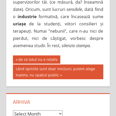
supervizorilor tăi. (ce măsură, da? Înseamnă
date). Oricum, sunt lucruri
sensibile
, dată fiind
o
industrie
formativă, care încasează sume
uriașe
de la studenți, viitori consilieri și
terapeuți. Numai ”nebunii”, care n-au nici de
pierdut, nici de câștigat, vorbesc despre
asemenea studii. În rest,
silenzio stampa.
Post
Previous
de ce totul nu e relativ
Post:
navigation
Next
când opiniile sunt doar micțiuni, putem alege
Post:
toaleta, nu spațiul public
ARHIVA
Arhiva