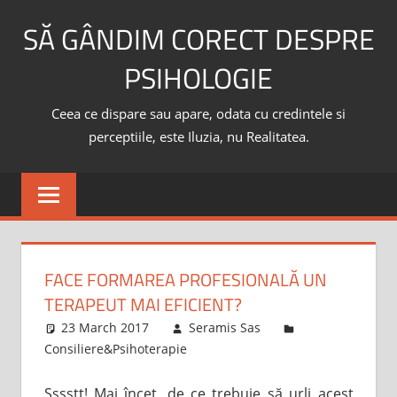
Skip
SĂ GÂNDIM CORECT DESPRE
to
content
PSIHOLOGIE
Ceea ce dispare sau apare, odata cu credintele si
perceptiile, este Iluzia, nu Realitatea.
FACE FORMAREA PROFESIONALĂ UN
TERAPEUT MAI EFICIENT?
23 March 2017
Seramis Sas
Consiliere&Psihoterapie
Sssstt! Mai încet, de ce trebuie să urli acest