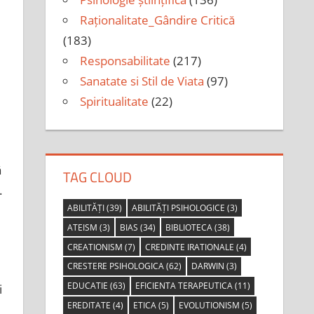
Raționalitate_Gândire Critică
(183)
Responsabilitate
(217)
Sanatate si Stil de Viata
(97)
Spiritualitate
(22)
ă
TAG CLOUD
.
ABILITĂȚI
(39)
ABILITĂȚI PSIHOLOGICE
(3)
ATEISM
(3)
BIAS
(34)
BIBLIOTECA
(38)
CREATIONISM
(7)
CREDINTE IRATIONALE
(4)
CRESTERE PSIHOLOGICA
(62)
DARWIN
(3)
EDUCATIE
(63)
EFICIENTA TERAPEUTICA
(11)
i
EREDITATE
(4)
ETICA
(5)
EVOLUTIONISM
(5)