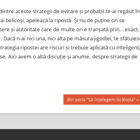
intre aceste strategii de evitare și probabil te-ai regăsit în
mai belicoși, apelează la ripostă. Și nu de puține ori se
e și autoritate care de multe ori e tranșată prin… exact,
 Dacă n-ai nici una, nici alta pe măsura jigodiei, te sfătuies
rategia ripostei are riscuri și trebuie aplicată cu inteligenț
e. Aici avem o altă discuție și anume, despre strategii de
Next
din seria ”Să înțelegem ticăloșia”
Post: