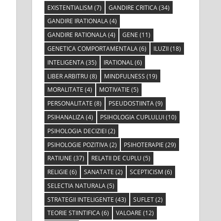
EXISTENTIALISM
(7)
GANDIRE CRITICA
(34)
GANDIRE IRATIONALA
(4)
GANDIRE RATIONALA
(4)
GENE
(11)
GENETICA COMPORTAMENTALA
(6)
ILUZII
(18)
INTELIGENTA
(35)
IRATIONAL
(6)
LIBER ARBITRU
(8)
MINDFULNESS
(19)
MORALITATE
(4)
MOTIVATIE
(5)
PERSONALITATE
(8)
PSEUDOSTIINTA
(9)
PSIHANALIZA
(4)
PSIHOLOGIA CUPLULUI
(10)
PSIHOLOGIA DECIZIEI
(2)
PSIHOLOGIE POZITIVA
(2)
PSIHOTERAPIE
(29)
RATIUNE
(37)
RELATII DE CUPLU
(5)
RELIGIE
(6)
SANATATE
(2)
SCEPTICISM
(6)
SELECTIA NATURALA
(5)
STRATEGII INTELIGENTE
(43)
SUFLET
(2)
TEORIE STIINTIFICA
(6)
VALOARE
(12)