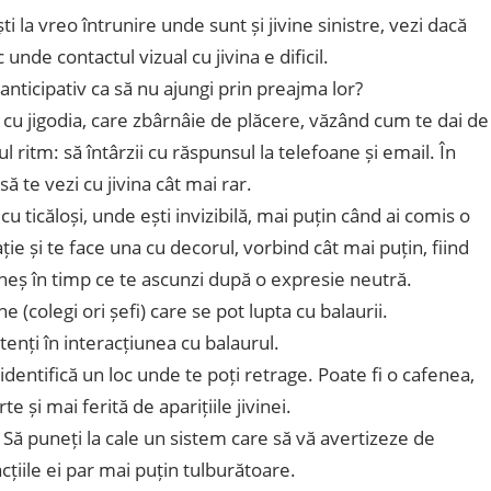
 la vreo întrunire unde sunt și jivine sinistre, vezi dacă
unde contactul vizual cu jivina e dificil.
 anticipativ ca să nu ajungi prin preajma lor?
e cu jigodia, care zbârnâie de plăcere, văzând cum te dai de
 ritm: să întârzii cu răspunsul la telefoane și email. În
să te vezi cu jivina cât mai rar.
t cu ticăloși, unde ești invizibilă, mai puțin când ai comis o
ție și te face una cu decorul, vorbind cât mai puțin, fiind
leneș în timp ce te ascunzi după o expresie neutră.
 (colegi ori șefi) care se pot lupta cu balaurii.
enți în interacțiunea cu balaurul.
identifică un loc unde te poți retrage. Poate fi o cafenea,
e și mai ferită de aparițiile jivinei.
i. Să puneți la cale un sistem care să vă avertizeze de
acțiile ei par mai puțin tulburătoare.