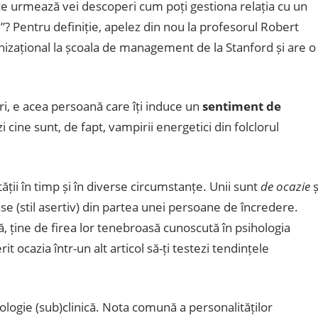
ce urmează vei descoperi cum poți gestiona relația cu un
e”? Pentru definiție, apelez din nou la profesorul Robert
zațional la școala de management de la Stanford și are o
ri, e acea persoană care îți induce un
sentiment de
i cine sunt, de fapt, vampirii energetici din folclorul
tății în timp și în diverse circumstanțe. Unii sunt
de ocazie
ș
ase (stil asertiv) din partea unei persoane de încredere.
că, ține de firea lor tenebroasă cunoscută în psihologia
t ocazia într-un alt articol să-ți testezi tendințele
tologie (sub)clinică. Nota comună a personalităților