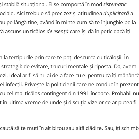
i stabilă situațional. Ei se comportă în mod
sistematic
i sociale. Aici trebuie să precizez și atitudinea
duplicitară
a
au pe lângă tine, având în minte cum să te înjunghie pe la
ă ascuns un ticălos
de esență
care își dă în petic dacă îți
a tertipurile prin care te poți descurca cu ticăloșii. În
strategii: de evitare, trucuri mentale și riposta. Da, avem
i. Ideal ar fi să nu ai de-a face cu ei pentru că îți mănânc
ei infecții. Privește la politicienii care ne conduc în prezent
cu cel mai ticălos contingent din 1991 încoace. Probabil nu
 în ultima vreme de unde și discuția vizelor ce ar putea fi
caută să te muți în alt birou sau altă clădire. Sau, îți schimb