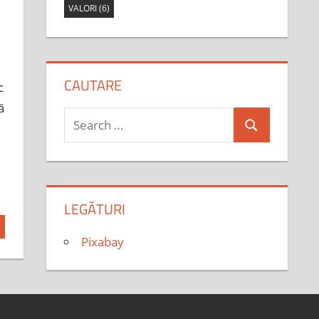
VALORI
(6)
CAUTARE
c
ă
Search
Search
for:
LEGĂTURI
Pixabay