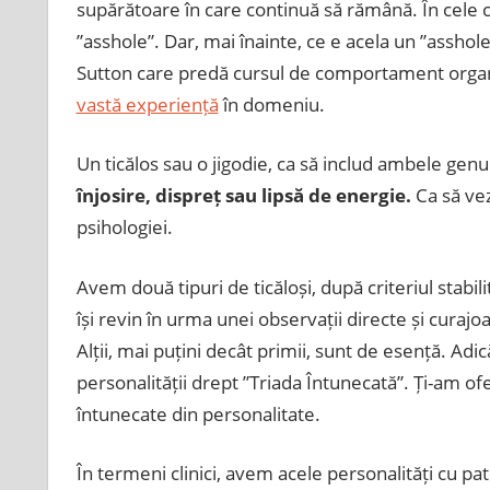
supărătoare în care continuă să rămână. În cele 
”asshole”. Dar, mai înainte, ce e acela un ”asshol
Sutton care predă cursul de comportament organi
vastă experiență
în domeniu.
Un ticălos sau o jigodie, ca să includ ambele genu
înjosire, dispreț sau lipsă de energie.
Ca să vez
psihologiei.
Avem două tipuri de ticăloși, după criteriul stabili
își revin în urma unei observații directe și curajo
Alții, mai puțini decât primii, sunt de esență. Adi
personalității drept ”Triada Întunecată”. Ți-am oferi
întunecate din personalitate.
În termeni clinici, avem acele personalități cu pa