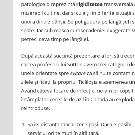
patologice o reprezintă
rigiditatea
transversală ș
mizerabil cu tine, dar și cu alții în diferite situați
unora dintre dânșii. Se pot gudura pe lângă șefi s
spate. Iar sub masca cumsecădeniei exagerate st
petreci ceva timp pe lângă el.
După această succintă prezentare a lor, să trecem l
cartea profesorului Sutton avem trei categorii de 
unele orientate spre
evitare
ca să nu te contaminez
zilele și ficații la propriu. Ticăloșia e asemenea un
Având câteva focare de infecție, ne-am pricopsit 
întâmplător cererile de azil în Canada au explodat
reintroduse.
Să iei distanță măcar zece pași. Dacă e posibil, 
serviciul ori te muți în altă țară.