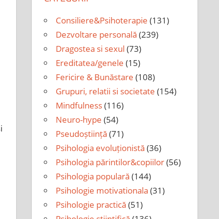
Consiliere&Psihoterapie
(131)
Dezvoltare personală
(239)
Dragostea si sexul
(73)
Ereditatea/genele
(15)
Fericire & Bunăstare
(108)
Grupuri, relatii si societate
(154)
Mindfulness
(116)
Neuro-hype
(54)
i
Pseudoștiință
(71)
Psihologia evoluționistă
(36)
Psihologia părintilor&copiilor
(56)
Psihologia populară
(144)
Psihologie motivationala
(31)
Psihologie practică
(51)
Psihologie științifică
(136)