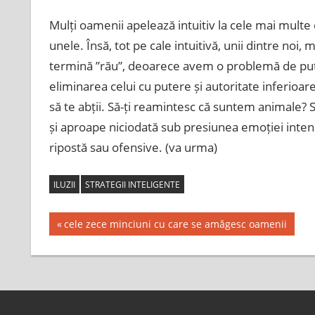
Mulți oamenii apelează intuitiv la cele mai multe d
unele. Însă, tot pe cale intuitivă, unii dintre noi, 
termină ”rău”, deoarece avem o problemă de puter
eliminarea celui cu putere și autoritate inferioare.
să te abții. Să-ți reamintesc că suntem animale? St
și aproape niciodată sub presiunea emoției intens
ripostă sau ofensive. (va urma)
ILUZII
STRATEGII INTELIGENTE
Post
Previous
cele zece minciuni cu care se amăgesc oamenii
Post:
navigation