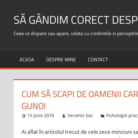
Skip
to
SĂ GÂNDIM CORECT DESP
content
Ceea ce dispare sau apare, odata cu credintele si perceptiile,
ACASA
DESPRE MINE
CONTACT
CUM SĂ SCAPI DE OAMENII CAR
GUNOI
15 June 2018
Seramis Sas
Psihologie prac
Ai aflat în articolul trecut de cele zece minciuni sa