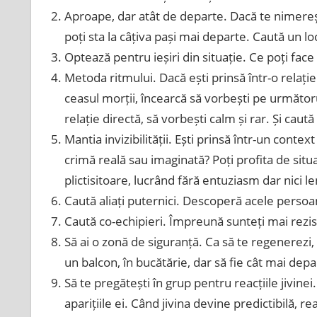
Aproape, dar atât de departe. Dacă te nimerești
poți sta la câțiva pași mai departe. Caută un loc 
Optează pentru ieșiri din situație. Ce poți face
Metoda ritmului. Dacă ești prinsă într-o relați
ceasul morții, încearcă să vorbești pe următorul
relație directă, să vorbești calm și rar. Și caută 
Mantia invizibilității. Ești prinsă într-un contex
crimă reală sau imaginată? Poți profita de situa
plictisitoare, lucrând fără entuziasm dar nici 
Caută aliați puternici. Descoperă acele persoane
Caută co-echipieri. Împreună sunteți mai rezist
Să ai o zonă de siguranță. Ca să te regenerezi, 
un balcon, în bucătărie, dar să fie cât mai depart
Să te pregătești în grup pentru reacțiile jivine
aparițiile ei. Când jivina devine predictibilă, re