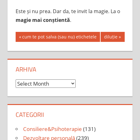
Este și nu prea. Dar da, te invit la magie. La o
magie mai conștientă
.
Post
Previous
Next
cum te pot salva (sau nu) etichetele
diluție
Post:
Post:
navigation
ARHIVA
Arhiva
CATEGORII
Consiliere&Psihoterapie
(131)
Dezvoltare personală
(239)