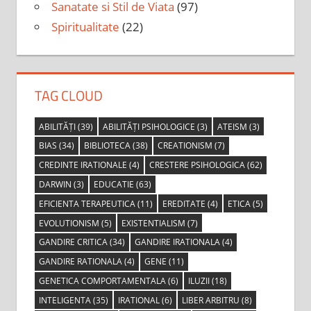
Sanatate si Stil de Viata
(97)
Spiritualitate
(22)
TAG CLOUD
ABILITĂȚI
(39)
ABILITĂȚI PSIHOLOGICE
(3)
ATEISM
(3)
BIAS
(34)
BIBLIOTECA
(38)
CREATIONISM
(7)
CREDINTE IRATIONALE
(4)
CRESTERE PSIHOLOGICA
(62)
DARWIN
(3)
EDUCATIE
(63)
EFICIENTA TERAPEUTICA
(11)
EREDITATE
(4)
ETICA
(5)
EVOLUTIONISM
(5)
EXISTENTIALISM
(7)
GANDIRE CRITICA
(34)
GANDIRE IRATIONALA
(4)
GANDIRE RATIONALA
(4)
GENE
(11)
GENETICA COMPORTAMENTALA
(6)
ILUZII
(18)
INTELIGENTA
(35)
IRATIONAL
(6)
LIBER ARBITRU
(8)