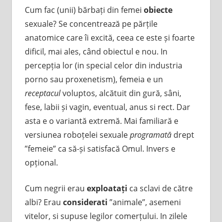
Cum fac (unii) bărbați din femei
obiecte
sexuale? Se concentrează pe părțile
anatomice care îi excită, ceea ce este și foarte
dificil, mai ales, când obiectul e nou. In
percepția lor (in special celor din industria
porno sau proxenetism), femeia e un
receptacul
voluptos, alcătuit din gură, sâni,
fese, labii și vagin, eventual, anus si rect. Dar
asta e o variantă extremă. Mai familiară e
versiunea roboțelei sexuale
programată
drept
”femeie” ca să-și satisfacă Omul. Invers e
opțional.
Cum negrii erau
exploatați
ca sclavi de către
albi? Erau
considerati
”animale”, asemeni
vitelor, si supuse legilor comerțului. In zilele