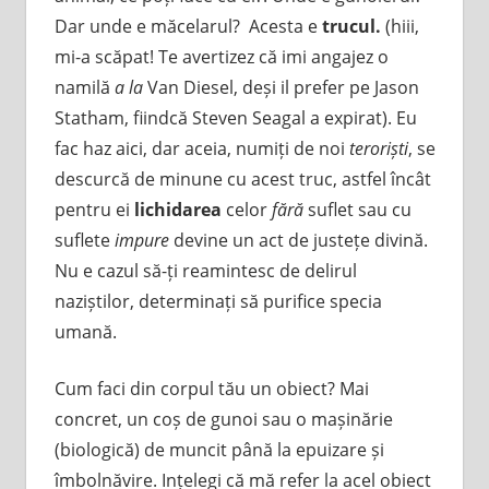
Dar unde e măcelarul? Acesta e
trucul.
(hiii,
mi-a scăpat! Te avertizez că imi angajez o
namilă
a la
Van Diesel, deși il prefer pe Jason
Statham, fiindcă Steven Seagal a expirat). Eu
fac haz aici, dar aceia, numiți de noi
teroriști
, se
descurcă de minune cu acest truc, astfel încât
pentru ei
lichidarea
celor
fără
suflet sau cu
suflete
impure
devine un act de justețe divină.
Nu e cazul să-ți reamintesc de delirul
naziștilor, determinați să purifice specia
umană.
Cum faci din corpul tău un obiect? Mai
concret, un coș de gunoi sau o mașinărie
(biologică) de muncit până la epuizare și
îmbolnăvire. Ințelegi că mă refer la acel obiect