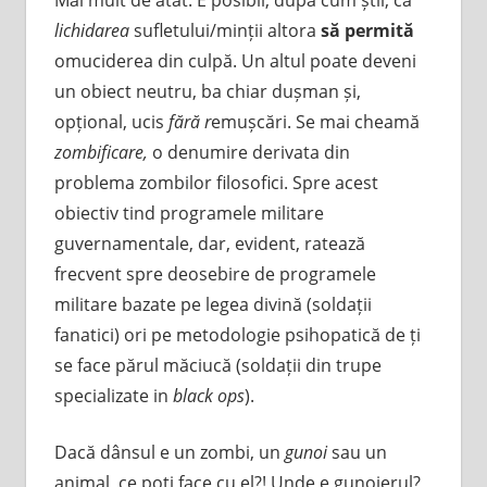
lichidarea
sufletului/minții altora
să permită
omuciderea din culpă. Un altul poate deveni
un obiect neutru, ba chiar dușman și,
opțional, ucis
fără r
emușcări. Se mai cheamă
zombificare,
o denumire derivata din
problema zombilor filosofici. Spre acest
obiectiv tind programele militare
guvernamentale, dar, evident, ratează
frecvent spre deosebire de programele
militare bazate pe legea divină (soldații
fanatici) ori pe metodologie psihopatică de ți
se face părul măciucă (soldații din trupe
specializate in
black ops
).
Dacă dânsul e un zombi, un
gunoi
sau un
animal, ce poți face cu el?! Unde e gunoierul?