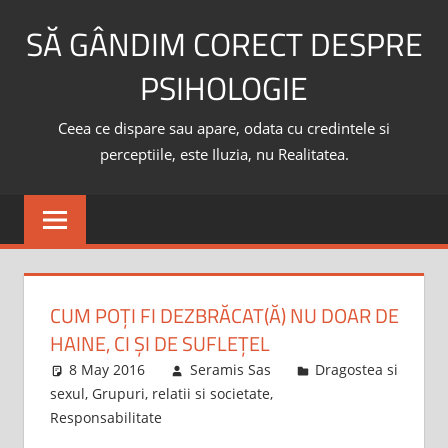
Skip
SĂ GÂNDIM CORECT DESPRE
to
content
PSIHOLOGIE
Ceea ce dispare sau apare, odata cu credintele si
perceptiile, este Iluzia, nu Realitatea.
CUM POȚI FI DEZBRĂCAT(Ă) NU DOAR DE
HAINE, CI ȘI DE SUFLEȚEL
8 May 2016
Seramis Sas
Dragostea si
sexul
,
Grupuri, relatii si societate
,
Responsabilitate