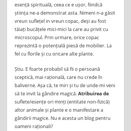
esență spirituală, ceea ce e ușor, fiindcă
știința ne-a demonstrat asta. Nimeni n-a găsit
vreun suflețel in vreun copac, deși au fost
tăiați bucățele mici-mici la care au privit cu
microscopul. Prin urmare, orice copac
reprezintă o potențială piesă de mobilier. La
fel cu florile și cu oricare alte plante.
Știu. E foarte probabil să fii o persoană
sceptică, mai rațională, care nu crede în
baliverne. Așa că, te miri și tu de unde-mi veni
să te invit la gândire magică.
Atribuirea de
suflete/esențe ori minți (entitate non-fizică)
altor animale și plante e o manifestare a
gândirii magice. Nu e acesta un blog pentru
oameni raționali?