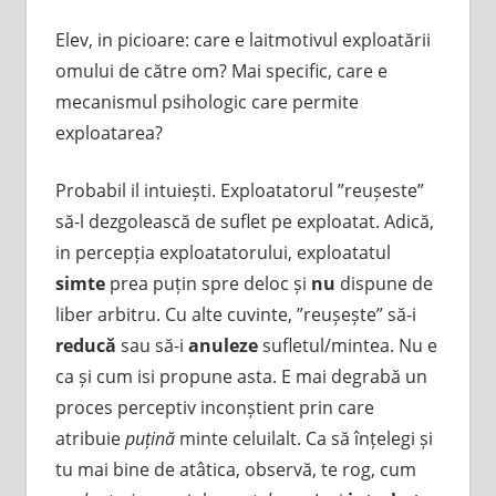
Elev, in picioare: care e laitmotivul exploatării
omului de către om? Mai specific, care e
mecanismul psihologic care permite
exploatarea?
Probabil il intuiești. Exploatatorul ”reușeste”
să-l dezgolească de suflet pe exploatat. Adică,
in percepția exploatatorului, exploatatul
simte
prea puțin spre deloc și
nu
dispune de
liber arbitru. Cu alte cuvinte, ”reușește” să-i
reducă
sau să-i
anuleze
sufletul/mintea. Nu e
ca și cum isi propune asta. E mai degrabă un
proces perceptiv inconștient prin care
atribuie
puțină
minte celuilalt. Ca să înțelegi și
tu mai bine de atâtica, observă, te rog, cum