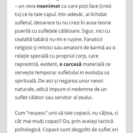
– un ceva
neanimat
cu care poți face (crezi
tu) ce te taie capul. Intr-adevăr, ai lichidat
sufletul, deoarece tu nu crezi în acea teorie
puerilă cu suflețele călătoare. Sigur, nici cu
cealaltă tabără nu-mi e rușine. Fanaticii
religiosi și mistici sau amatorii de karmă au o
relație specială cu propriul corp, care
reprezintă, evident,
o carcasă
materială ce
servește temporar sufletului in evoluția sa
spirituală. De aici și negarea unor nevoi
naturale, adică impure si nedemne de un
suflet călător sau servitor al zeului.
Cum ”reușesc” unii să taie copacii, nu câțiva, ci
cât mai mulți copaci? Da, prin aceiași tactică
psihologică. Copacii sunt dezgoliti de suflet ori