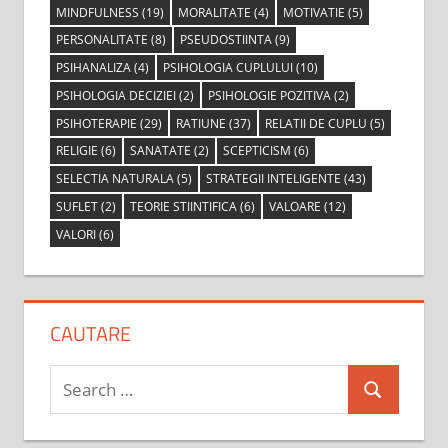
MINDFULNESS
(19)
MORALITATE
(4)
MOTIVATIE
(5)
PERSONALITATE
(8)
PSEUDOSTIINTA
(9)
PSIHANALIZA
(4)
PSIHOLOGIA CUPLULUI
(10)
PSIHOLOGIA DECIZIEI
(2)
PSIHOLOGIE POZITIVA
(2)
PSIHOTERAPIE
(29)
RATIUNE
(37)
RELATII DE CUPLU
(5)
RELIGIE
(6)
SANATATE
(2)
SCEPTICISM
(6)
SELECTIA NATURALA
(5)
STRATEGII INTELIGENTE
(43)
SUFLET
(2)
TEORIE STIINTIFICA
(6)
VALOARE
(12)
VALORI
(6)
CAUTARE
Search
Search
for: