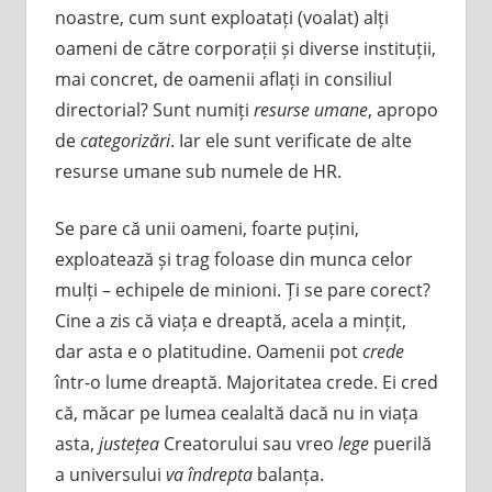
noastre, cum sunt exploatați (voalat) alți
oameni de către corporații și diverse instituții,
mai concret, de oamenii aflați in consiliul
directorial? Sunt numiți
resurse umane
, apropo
de
categorizări
. Iar ele sunt verificate de alte
resurse umane sub numele de HR.
Se pare că unii oameni, foarte puțini,
exploatează și trag foloase din munca celor
mulți – echipele de minioni. Ți se pare corect?
Cine a zis că viața e dreaptă, acela a mințit,
dar asta e o platitudine. Oamenii pot
crede
într-o lume dreaptă. Majoritatea crede. Ei cred
că, măcar pe lumea cealaltă dacă nu in viața
asta,
justețea
Creatorului sau vreo
lege
puerilă
a universului
va îndrepta
balanța.