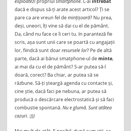
exploatezi
propriul
smartphone.
L-ai
intrebat
dacă e dispus să-ți arate acest articol? Ți se
pare ca are vreun fel de
mințișoară
? Nu prea,
deși, uneori, îți vine să dai cu el de pământ.
Da, când nu face ce îi ceri tu. In paranteză fie
scris, așa sunt unii care se poartă cu angajații
lor, fiindcă sunt doar
resursele lor
? Pe de altă
parte, dacă ai bănui smatphone-ul de
minte
,
ai mai da cu el de pământ? S-ar putea să-l
doară, corect? Ba chiar, ar putea să se
răzbune. Să-ți șteargă agenda cu contacte și,
cine știe, dacă faci pe nebuna, ar putea să
producă o descărcare electrostatică și să faci
combustie spontană.
Nu e glumă. Sunt atâtea
cazuri. :)))
Mai mult de atât. E posibil, după cum știi, ca