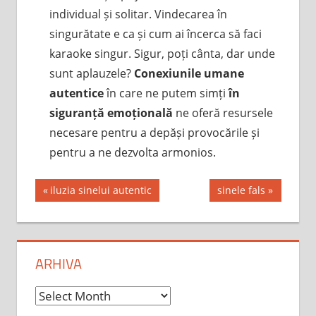
individual și solitar. Vindecarea în
singurătate e ca și cum ai încerca să faci
karaoke singur. Sigur, poți cânta, dar unde
sunt aplauzele?
Conexiunile umane
autentice
în care ne putem simți
în
siguranță emoțională
ne oferă resursele
necesare pentru a depăși provocările și
pentru a ne dezvolta armonios.
Post
Previous
Next
iluzia sinelui autentic
sinele fals
Post:
Post:
navigation
ARHIVA
Arhiva