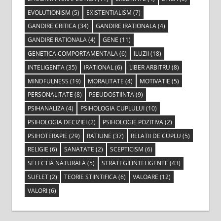
EVOLUTIONISM
(5)
EXISTENTIALISM
(7)
GANDIRE CRITICA
(34)
GANDIRE IRATIONALA
(4)
GANDIRE RATIONALA
(4)
GENE
(11)
GENETICA COMPORTAMENTALA
(6)
ILUZII
(18)
INTELIGENTA
(35)
IRATIONAL
(6)
LIBER ARBITRU
(8)
MINDFULNESS
(19)
MORALITATE
(4)
MOTIVATIE
(5)
PERSONALITATE
(8)
PSEUDOSTIINTA
(9)
PSIHANALIZA
(4)
PSIHOLOGIA CUPLULUI
(10)
PSIHOLOGIA DECIZIEI
(2)
PSIHOLOGIE POZITIVA
(2)
PSIHOTERAPIE
(29)
RATIUNE
(37)
RELATII DE CUPLU
(5)
RELIGIE
(6)
SANATATE
(2)
SCEPTICISM
(6)
SELECTIA NATURALA
(5)
STRATEGII INTELIGENTE
(43)
SUFLET
(2)
TEORIE STIINTIFICA
(6)
VALOARE
(12)
VALORI
(6)