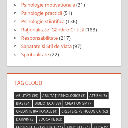
Psihologie motivationala
(31)
Psihologie practică
(51)
Psihologie științifică
(136)
Raționalitate_Gândire Critică
(183)
Responsabilitate
(217)
Sanatate si Stil de Viata
(97)
Spiritualitate
(22)
TAG CLOUD
ABILITĂȚI
(39)
ABILITĂȚI PSIHOLOGICE
(3)
ATEISM
(3)
BIAS
(34)
BIBLIOTECA
(38)
CREATIONISM
(7)
CREDINTE IRATIONALE
(4)
CRESTERE PSIHOLOGICA
(62)
DARWIN
(3)
EDUCATIE
(63)
EFICIENTA TERAPEUTICA
(11)
EREDITATE
(4)
ETICA
(5)