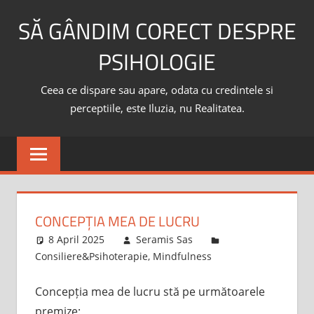
Skip
SĂ GÂNDIM CORECT DESPRE
to
content
PSIHOLOGIE
Ceea ce dispare sau apare, odata cu credintele si
perceptiile, este Iluzia, nu Realitatea.
CONCEPȚIA MEA DE LUCRU
8 April 2025
Seramis Sas
Consiliere&Psihoterapie
,
Mindfulness
Concepția mea de lucru stă pe următoarele
premize: