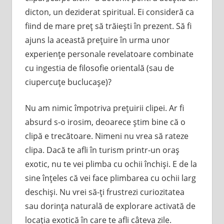
dicton, un deziderat spiritual. Ei consideră ca
fiind de mare preţ să trăieşti în prezent. Să fi
ajuns la această preţuire în urma unor
experienţe personale revelatoare combinate
cu ingestia de filosofie orientală (sau de
ciupercuţe buclucaşe)?
Nu am nimic împotriva preţuirii clipei. Ar fi
absurd s-o irosim, deoarece ştim bine că o
clipă e trecătoare. Nimeni nu vrea să rateze
clipa. Dacă te afli în turism printr-un oraş
exotic, nu te vei plimba cu ochii închişi. E de la
sine înţeles că vei face plimbarea cu ochii larg
deschişi. Nu vrei să-ţi frustrezi curiozitatea
sau dorinţa naturală de explorare activată de
locaţia exotică în care te afli câteva zile.