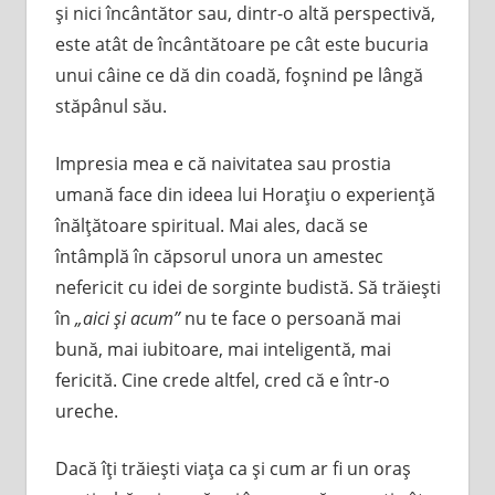
şi nici încântător sau, dintr-o altă perspectivă,
este atât de încântătoare pe cât este bucuria
unui câine ce dă din coadă, foşnind pe lângă
stăpânul său.
Impresia mea e că naivitatea sau prostia
umană face din ideea lui Horaţiu o experienţă
înălţătoare spiritual. Mai ales, dacă se
întâmplă în căpsorul unora un amestec
nefericit cu idei de sorginte budistă. Să trăieşti
în
„aici şi acum”
nu te face o persoană mai
bună, mai iubitoare, mai inteligentă, mai
fericită. Cine crede altfel, cred că e într-o
ureche.
Dacă îţi trăieşti viaţa ca şi cum ar fi un oraş