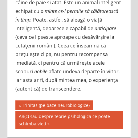
câine de paie si atat. Este un animal inteligent
echipat cu
o minte ce-i permite să călătorească
în timp.
Poate, astfel, să aleagă o viaţă
inteligentă, deoarece e capabil de
anticipare
(ceva ce lipseste aproape cu desăvârşire la
cetăţenii români). Ceea ce înseamnă că
preţuieşte clipa, nu pentru recompensa
imediată, ci pentru că urmăreşte acele
scopuri
nobile
aflate undeva departe în viitor.
Iar asta ar fi, după mintea mea, o experienţa
(autentică) de
transcendere
.
Post
Previous
Trinitas (pe baze neurobiologice)
Post:
navigation
Next
AB(c) sau despre teorie psihologica ce poate
Post:
schimba vieti