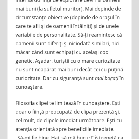
mai buni (la sufletul muritor). Mai depinde de
circumstanţe obiective (depinde de oraşul în
care te afli şi de oamenii întâlniţi) şi de unele
variabile de personalitate. Să-ţi reamintesc că
oamenii sunt diferiţi şi niciodată similari, nici
măcar când sunt echipaţi cu acelaşi cod
genetic. Aşadar, turiştii cu o mare curiozitate
nu sunt neapărat mai buni decât cei cu puţină
curiozitate. Dar cu siguranţă sunt
mai bogaţi
în
cunoaştere.
Filosofia clipei te limitează în cunoaştere. Eşti
doar o fiinţă preocupată de clipa prezentă şi,
cel mult, de clipele imediat următoare. Eşti cu
atenţia orientată spre beneficiile imediate.
„Să-mi fie bine. Hai, să mă bucur!” îşi repetă ca