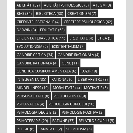
ABILITĂȚI
(39)
ABILITĂȚI PSIHOLOGICE
(3)
ATEISM
(3)
BIAS
(34)
BIBLIOTECA
(38)
CREATIONISM
(7)
CREDINTE IRATIONALE
(4)
CRESTERE PSIHOLOGICA
(62)
DARWIN
(3)
EDUCATIE
(63)
EFICIENTA TERAPEUTICA
(11)
EREDITATE
(4)
ETICA
(5)
EVOLUTIONISM
(5)
EXISTENTIALISM
(7)
GANDIRE CRITICA
(34)
GANDIRE IRATIONALA
(4)
GANDIRE RATIONALA
(4)
GENE
(11)
GENETICA COMPORTAMENTALA
(6)
ILUZII
(18)
INTELIGENTA
(35)
IRATIONAL
(6)
LIBER ARBITRU
(8)
MINDFULNESS
(19)
MORALITATE
(4)
MOTIVATIE
(5)
PERSONALITATE
(8)
PSEUDOSTIINTA
(9)
PSIHANALIZA
(4)
PSIHOLOGIA CUPLULUI
(10)
PSIHOLOGIA DECIZIEI
(2)
PSIHOLOGIE POZITIVA
(2)
PSIHOTERAPIE
(29)
RATIUNE
(37)
RELATII DE CUPLU
(5)
RELIGIE
(6)
SANATATE
(2)
SCEPTICISM
(6)