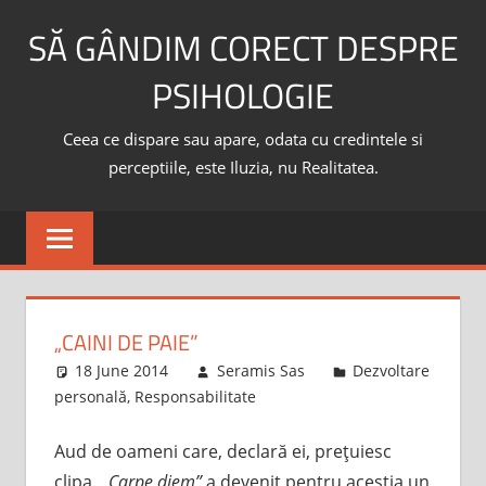
Skip
SĂ GÂNDIM CORECT DESPRE
to
content
PSIHOLOGIE
Ceea ce dispare sau apare, odata cu credintele si
perceptiile, este Iluzia, nu Realitatea.
„CAINI DE PAIE”
18 June 2014
Seramis Sas
Dezvoltare
personală
,
Responsabilitate
Aud de oameni care, declară ei, preţuiesc
clipa.
„Carpe diem”
a devenit pentru aceştia un