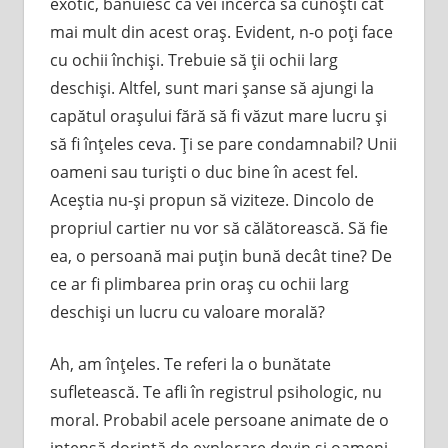
exotic, bănuiesc că vei încerca să cunoşti cât
mai mult din acest oraş. Evident, n-o poţi face
cu ochii închişi. Trebuie să ţii ochii larg
deschişi. Altfel, sunt mari şanse să ajungi la
capătul oraşului fără să fi văzut mare lucru şi
să fi înţeles ceva. Ţi se pare condamnabil? Unii
oameni sau turişti o duc bine în acest fel.
Aceştia nu-şi propun să viziteze. Dincolo de
propriul cartier nu vor să călătorească. Să fie
ea, o persoană mai puţin bună decât tine? De
ce ar fi plimbarea prin oraş cu ochii larg
deschişi un lucru cu valoare morală?
Ah, am înţeles. Te referi la o bunătate
sufletească. Te afli în registrul psihologic, nu
moral. Probabil acele persoane animate de o
intensă dorinţă de explorare devin si oameni